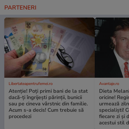
PARTENERI
Libertateapentrufemei.ro
Avantaje.ro
Atenție! Poți primi bani de la stat
Dieta Melan
dacă-ți îngrijești părinții, bunicii
oricine! Regi
sau pe cineva vârstnic din familie.
urmează zilni
Acum s-a decis! Cum trebuie să
specialiști! 
procedezi
fiecare zi și 
acestui stil 