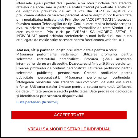
interesele si/sau profilul dvs., pentru a va oferi functionalitati aferente
retelelor de socializare si pentru a analiza traficul pe website. Beneficiati
de drepturile prevazute de art. 15-22 din GDPR in legatura cu
prelucrarea datelor cu caracter personal. Aceste drepturi pot fi exercitate
prin modalitatea indicata
aici
. Prin click pe “ACCEPT TOATE”, acceptati
folosirea tuturor Tehnologiilor de tip Cookie, care implica inclusiv acceptul
PARTENERI
dvs. cu privire la stocarea/accesarea informatiilor de catre Vendor-ii cu
care colaboram. Prin click pe “VREAU SA MODIFIC SETARILE
INDIVIDUAL” puteti schimba preferintele in mod individual, mai putin
cele legate de cookie strict necesare pentru functionarea website-ului.
Atât noi, cât și partenerii noștri prelucrăm datele pentru a oferi:
Măsurarea performanței reclamelor. Utilizarea profilurilor pentru
selectarea conținutului personalizat. Stocarea și/sau accesarea
informațiilor de pe un dispozitiv. Dezvoltarea și îmbunătățirea serviciilor.
Crearea profilurilor de conținut personalizat. Utilizarea profilurilor pentru
selectarea publicității personalizate. Crearea profilurilor pentru
publicitate personalizată. Măsurarea performanței conținutului.
Înțelegerea publicului prin statistici sau combinații de date din surse
diferite. Utilizarea datelor limitate pentru a selecta conținutul. Utilizarea
de date limitate pentru a selecta publicitatea. Date precise de geolocație
și identificarea prin scanarea dispozitivului.
Listă parteneri (furnizori)
Mediafax.ro
StirileKanalD.ro
ACCEPT TOATE
NOI SCUMPIRI la carburanți.
Femeie lovit
Motorina sare de 10 lei pe litru la
făcea plajă: „
VREAU SA MODIFIC SETARILE INDIVIDUAL
Petrom și Rompetrol