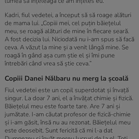
lumea să înțeleagă ce am înțeles eu.”
Kadri, fiul vedetei, a început să să roage alături
de mama lui. „Copiii mei, cel puțin băiețelul
meu, se roagă alături de mine în fiecare seară.
A fost decizia lui. Niciodată nu i-am spus să facă
ceva. A văzut la mine și a venit lângă mine. Se
roagă în gând așa cum știe el și îmi pune
întrebări când vrea să știe ceva.”
Copiii Danei Nălbaru nu merg la școală
Fiul vedetei este un copil superdotat și învață
singur. La doar 7 ani, el a învățat chimie și fizică.
Băiețelul meu este foarte tare. Are 7 ani și
jumătate. I-am căutat profesor de fizică-chimie
și i-am găsit, însă nu au rezonat. Băiețelul meu
este deosebit. Sunt fericită că mi l-a dat
Dumnezeu și învăț mereu lucruri de la el. Toți