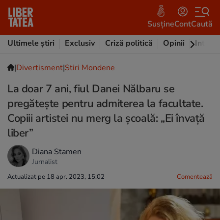
Susține
Cont
Caută
Ultimele știri
Exclusiv
Criză politică
Opinii
Intervi
|
Divertisment
|
Stiri Mondene
La doar 7 ani, fiul Danei Nălbaru se
pregătește pentru admiterea la facultate.
Copiii artistei nu merg la școală: „Ei învață
liber”
Diana Stamen
Jurnalist
Actualizat pe 18 apr. 2023, 15:02
Comentează