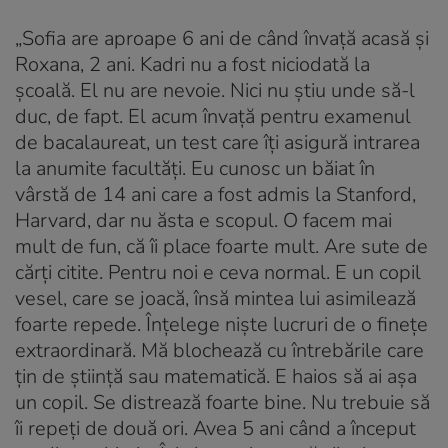
„Sofia are aproape 6 ani de când învață acasă și
Roxana, 2 ani. Kadri nu a fost niciodată la
școală. El nu are nevoie. Nici nu știu unde să-l
duc, de fapt. El acum învață pentru examenul
de bacalaureat, un test care îți asigură intrarea
la anumite facultăți. Eu cunosc un băiat în
vârstă de 14 ani care a fost admis la Stanford,
Harvard, dar nu ăsta e scopul. O facem mai
mult de fun, că îi place foarte mult. Are sute de
cărți citite. Pentru noi e ceva normal. E un copil
vesel, care se joacă, însă mintea lui asimilează
foarte repede. Înțelege niște lucruri de o finețe
extraordinară. Mă blochează cu întrebările care
țin de știință sau matematică. E haios să ai așa
un copil. Se distrează foarte bine. Nu trebuie să
îi repeți de două ori. Avea 5 ani când a început