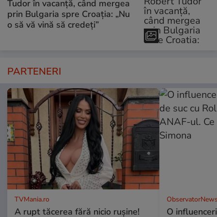
Tudor în vacanță, când mergea
prin Bulgaria spre Croația: „Nu
o să vă vină să credeți”
PARTENERI
TVMania.ro
ObservatorNews
A rupt tăcerea fără nicio rușine!
O influencer