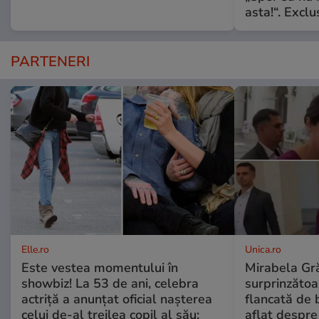
asta!“. Exclu
PARTENERI
Elle.ro
Unica.ro
Este vestea momentului în
Mirabela Gră
showbiz! La 53 de ani, celebra
surprinzătoar
actriță a anunțat oficial nașterea
flancată de 
celui de-al treilea copil al său:
aflat despre