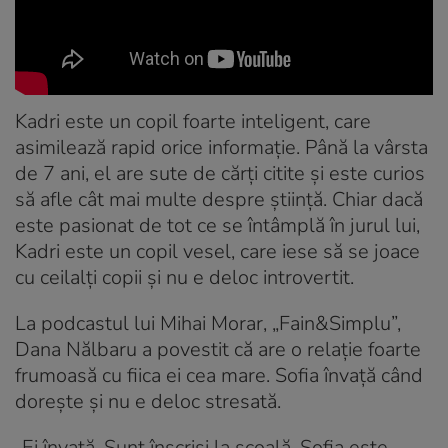
Kadri este un copil foarte inteligent, care
asimilează rapid orice informație. Până la vârsta
de 7 ani, el are sute de cărți citite și este curios
să afle cât mai multe despre știință. Chiar dacă
este pasionat de tot ce se întâmplă în jurul lui,
Kadri este un copil vesel, care iese să se joace
cu ceilalți copii și nu e deloc introvertit.
La podcastul lui Mihai Morar, „Fain&Simplu”,
Dana Nălbaru a povestit că are o relație foarte
frumoasă cu fiica ei cea mare. Sofia învață când
dorește și nu e deloc stresată.
„Ei învață. Sunt înscriși la școală. Sofia este