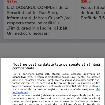
GSP.ro
GSP.ro
Iată DOSARUL COMPLET de la
Fostul fotba
Securitate al lui Dan Șucu,
de fraudă cu 
informatorul „Mircea Crișan”: „Voi
Profit de 3,
respecta toate indicațiile” +
„Timid, greoi în gândire, bâlbâit.
Un mediocru necesar!”
Nouă ne pasă ca datele tale personale să rămână
confidențiale
Noi și partenerii noștri
596
stocăm și/sau accesăm informații pe
dispozitivul dvs., precum identificatorii cookie unici pentru prelucrarea
datelor cu caracter personal. Puteți accepta sau gestiona preferințele dvs.
făcând clic mai jos, respectiv vă puteți opune utilizării unui interes legitim
în orice moment pe pagina cu politica de confidențialitate. Aceste alegeri
vor fi raportate partenerilor noștri și nu vă vor afecta navigarea.
Mai
multe detalii
Noi si partenerii nostri (retelele de socializare si agentiile de publicitate
partenere, precum si furnizorii nostri de servicii de date analitice)
prelucram date pentru a permite website-ului sa functioneze, pentru a
personaliza continutul si anunturile publicitare afisate in functie de