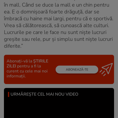
în mall. Când se duce la mall e un chin pentru
ea. E o domnișoară foarte drăguță, dar se
îmbracă cu haine mai largi, pentru că e sportivă.
Vrea să călătorească, să cunoască alte culturi.
Lucrurile pe care le face nu sunt niște lucruri
greșite sau rele, pur și simplu sunt niște lucruri
diferite.”
Abonați-vă la
ȘTIRILE
ZILEI
pentru a fi la
ABONEAZĂ-TE
curent cu cele mai noi
informații.
URMĂREȘTE CEL MAI NOU VIDEO