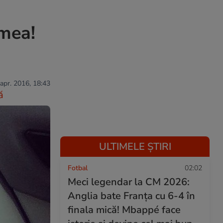
umea!
 apr. 2016, 18:43
ă
ULTIMELE ȘTIRI
Fotbal
02:02
Meci legendar la CM 2026:
Anglia bate Franța cu 6-4 în
finala mică! Mbappé face