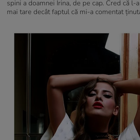
spini a doamnei Irina, de pe cap. Cred că l-
mai tare decât faptul că mi-a comentat ţinut