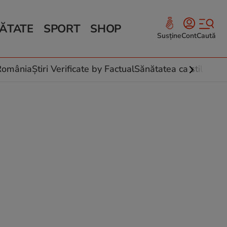
ĂTATE
SPORT
SHOP
Susține
Cont
Caută
Sănătate și Fitness
ce
 culinare
-România
Știri Verificate by Factual
Sănătatea ca stil de vi
 și legume
rea plantelor