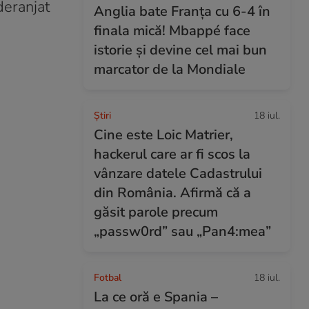
deranjat
Anglia bate Franța cu 6-4 în
finala mică! Mbappé face
istorie și devine cel mai bun
marcator de la Mondiale
Ştiri
18 iul.
Cine este Loic Matrier,
hackerul care ar fi scos la
vânzare datele Cadastrului
din România. Afirmă că a
găsit parole precum
„passw0rd” sau „Pan4:mea”
Fotbal
18 iul.
La ce oră e Spania –