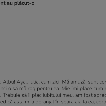
ent au plăcut-o
Albu! Aşa.. Iulia, cum zici. Mă amuză, sunt co
atunci o să mă rog pentru ea. Mie îmi place cu
 Trebuie să îi plac iubitului meu, am fost aprec
d că asta m-a deranjat în seara aia la ea, cor