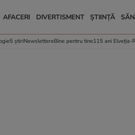
AFACERI
DIVERTISMENT
ȘTIINȚĂ
SĂN
Bani și Afaceri
Monden
Știri Știință
Știri 
Auto
Horoscop
Schimbări climati
Relații
Locuri de muncă
Muzică și Filme
Rețete
ogie
5 știri
Newslettere
Bine pentru tine
115 ani Elveția
Imobiliare.ro
Vacanțe și Cultură
Fructe
eJobs.ro
Îngriji