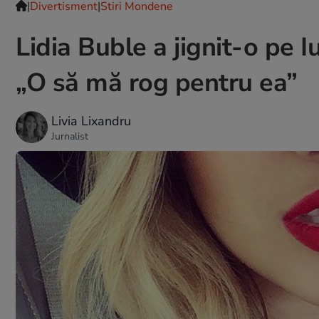
|
Divertisment
|
Stiri Mondene
Lidia Buble a jignit-o pe I
„O să mă rog pentru ea”
Livia Lixandru
Jurnalist