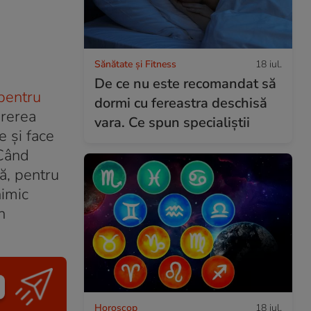
Sănătate și Fitness
18 iul.
De ce nu este recomandat să
 pentru
dormi cu fereastra deschisă
ărerea
vara. Ce spun specialiștii
 şi face
 Când
ă, pentru
nimic
n
Horoscop
18 iul.