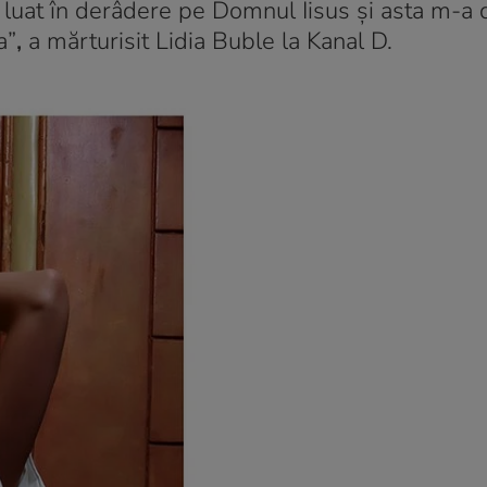
a luat în derâdere pe Domnul Iisus şi asta m-a 
a”
,
a mărturisit Lidia Buble la Kanal D.