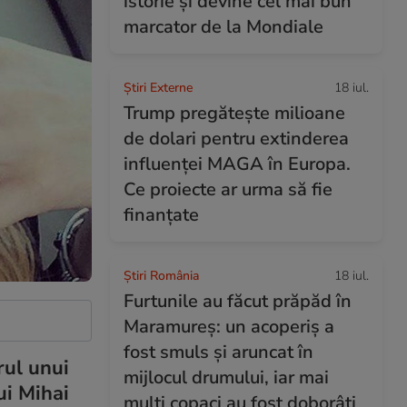
istorie și devine cel mai bun
marcator de la Mondiale
Știri Externe
18 iul.
Trump pregătește milioane
de dolari pentru extinderea
influenței MAGA în Europa.
Ce proiecte ar urma să fie
finanțate
Știri România
18 iul.
Furtunile au făcut prăpăd în
Maramureș: un acoperiș a
fost smuls și aruncat în
rul unui
mijlocul drumului, iar mai
ui Mihai
mulți copaci au fost doborâți