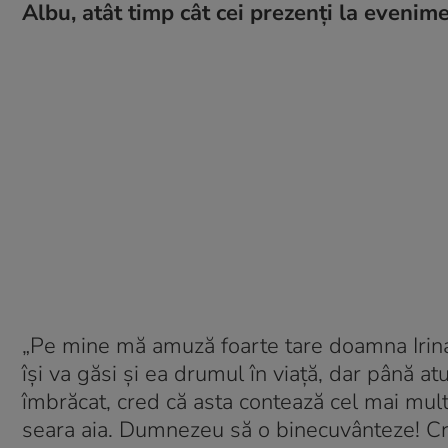
Albu, atât timp cât cei prezenţi la evenim
„Pe mine mă amuză foarte tare doamna Irina 
îşi va găsi şi ea drumul în viaţă, dar până 
îmbrăcat, cred că asta contează cel mai mult.
seara aia. Dumnezeu să o binecuvânteze! Cre