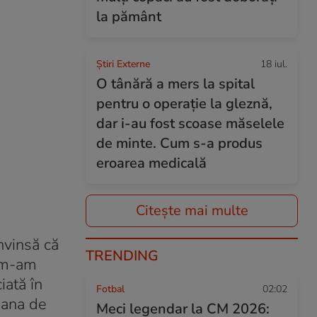
la pământ
Știri Externe
18 iul.
O tânără a mers la spital
pentru o operație la gleznă,
dar i-au fost scoase măselele
de minte. Cum s-a produs
eroarea medicală
Citește mai multe
nvinsă că
TRENDING
m m-am
iată în
Fotbal
02:02
oana de
Meci legendar la CM 2026: