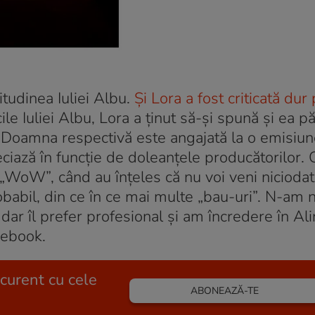
tudinea Iuliei Albu.
Şi Lora a fost criticată dur
cile Iuliei Albu, Lora a ţinut să-şi spună şi ea p
„Doamna respectivă este angajată la o emisiune
ciază în funcţie de doleanţele producătorilor.
 „WoW”, când au înţeles că nu voi veni niciodat
robabil, din ce în ce mai multe „bau-uri”. N-am 
, dar îl prefer profesional şi am încredere în Ali
cebook.
 curent cu cele
ABONEAZĂ-TE