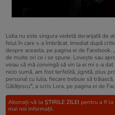
Lidia nu este singura vedetă deranjată de ati
felul în care s-a îmbrăcat. Imediat după criti
despre aceasta, pe pagina ei de Facebook. 
de multe ori ce i se spune. Loveşte sau apre
voiau să mă convingă să vin la ei mi s-a dat
nicio sumă, am fost terfelită, jignită, plus p
personal cu Iulia, fiecare trebuie să trăiască
Gălăţescu
”,
a scris Lora, pe pagina ei de Fa
Abonați-vă la
ȘTIRILE ZILEI
pentru a fi la
mai noi informații.