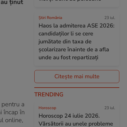
au ținut
Știri România
23 iul.
Haos la admiterea ASE 2026:
candidaților li se cere
jumătate din taxa de
școlarizare înainte de a afla
unde au fost repartizați
Citește mai multe
TRENDING
i pentru a
Horoscop
23 iul.
i încap în
Horoscop 24 iulie 2026.
l online,
Vărsătorii au unele probleme