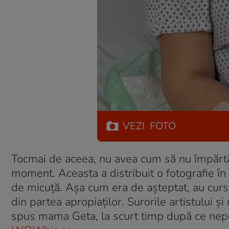
VEZI
FOTO
Tocmai de aceea, nu avea cum să nu împărtăș
moment. Aceasta a distribuit o fotografie în c
de micuță. Așa cum era de așteptat, au curs r
din partea apropiaților. Surorile artistului ș
spus mama Geta, la scurt timp după ce nepo