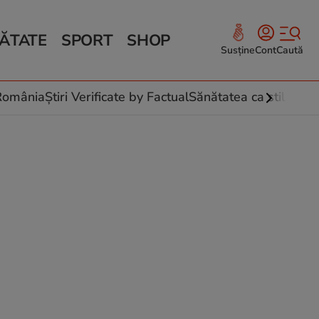
ĂTATE
SPORT
SHOP
Susține
Cont
Caută
Sănătate și Fitness
ce
 culinare
-România
Știri Verificate by Factual
Sănătatea ca stil de vi
 și legume
rea plantelor