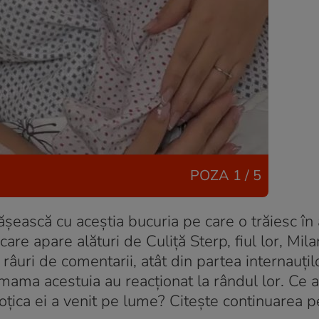
POZA
1 / 5
ească cu aceștia bucuria pe care o trăiesc în 
are apare alături de Culiță Sterp, fiul lor, Mila
âuri de comentarii, atât din partea internauțilo
i mama acestuia au reacționat la rândul lor. Ce 
țica ei a venit pe lume? Citește continuarea p