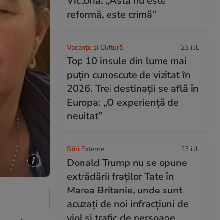
Victoria: „Asta nu este
reformă, este crimă”
Vacanțe și Cultură
23 iul.
Top 10 insule din lume mai
puțin cunoscute de vizitat în
2026. Trei destinații se află în
Europa: „O experiență de
neuitat”
Știri Externe
23 iul.
Donald Trump nu se opune
extrădării fraților Tate în
Marea Britanie, unde sunt
acuzați de noi infracțiuni de
viol și trafic de persoane