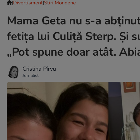
|
Divertisment
|
Stiri Mondene
Mama Geta nu s-a abținut,
fetița lui Culiță Sterp. Și 
„Pot spune doar atât. Abi
Cristina Pîrvu
Jurnalist