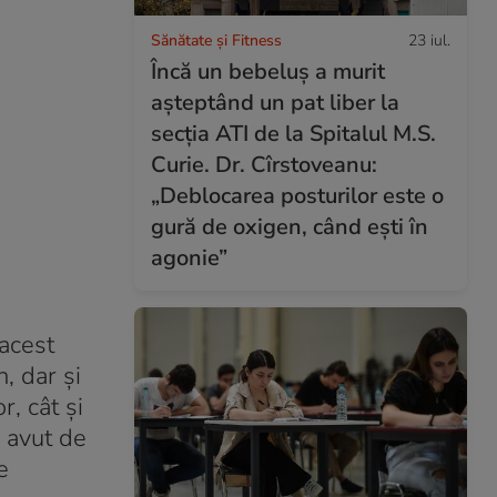
Sănătate și Fitness
23 iul.
Încă un bebeluș a murit
așteptând un pat liber la
secția ATI de la Spitalul M.S.
Curie. Dr. Cîrstoveanu:
„Deblocarea posturilor este o
gură de oxigen, când ești în
agonie”
acest
n, dar și
r, cât și
a avut de
e