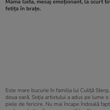
Mama Geta, mesaj emoționant, la scurt ti
fetița în brațe.
Este mare bucurie în familia lui Culiță Sterp,
doua oară. Soția artistului a adus pe lume o f
piele de fericire. Nu mai încape îndoială fapt