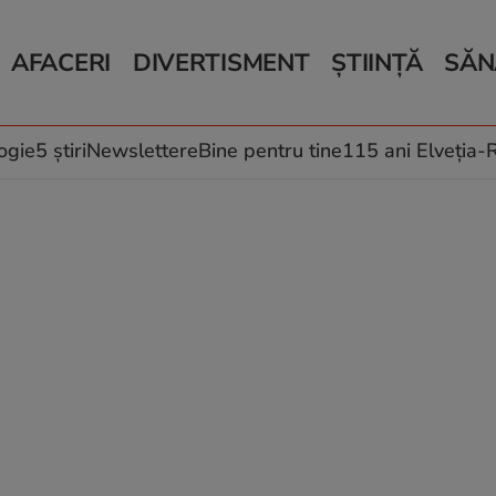
AFACERI
DIVERTISMENT
ȘTIINȚĂ
SĂN
Bani și Afaceri
Monden
Știri Știință
Știri 
Auto
Horoscop
Schimbări climati
Relații
Locuri de muncă
Muzică și Filme
Rețete
ogie
5 știri
Newslettere
Bine pentru tine
115 ani Elveția
Imobiliare.ro
Vacanțe și Cultură
Fructe
eJobs.ro
Îngriji