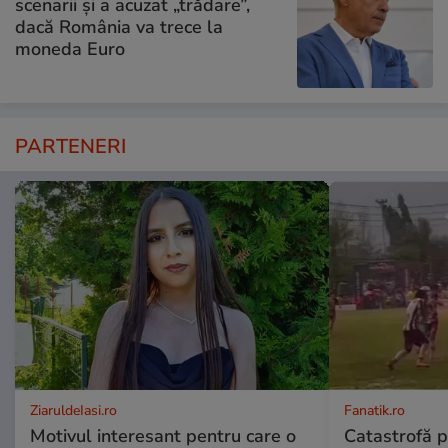
scenarii și a acuzat „trădare”,
dacă România va trece la
moneda Euro
PARTENERI
ZiaruldeIasi.ro
Fanatik.ro
Motivul interesant pentru care o
Catastrofă p