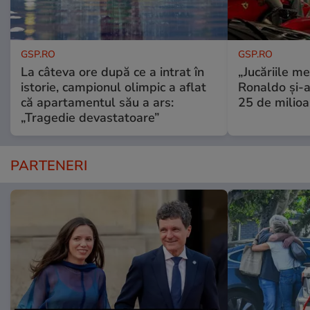
GSP.RO
GSP.RO
La câteva ore după ce a intrat în
„Jucăriile me
istorie, campionul olimpic a aflat
Ronaldo și-a
că apartamentul său a ars:
25 de milioa
„Tragedie devastatoare”
PARTENERI