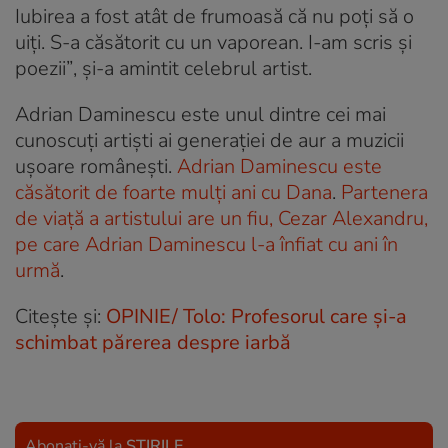
Iubirea a fost atât de frumoasă că nu poți să o
uiți. S-a căsătorit cu un vaporean. I-am scris și
poezii”
, și-a amintit celebrul artist.
Adrian Daminescu este unul dintre cei mai
cunoscuți artiști ai generației de aur a muzicii
ușoare românești.
Adrian Daminescu este
căsătorit de foarte mulți ani cu Dana
.
Partenera
de viață a artistului are un fiu, Cezar Alexandru,
pe care Adrian Daminescu l-a înfiat cu ani în
urmă
.
Citește și:
OPINIE/ Tolo: Profesorul care și-a
schimbat părerea despre iarbă
Abonați-vă la
ȘTIRILE