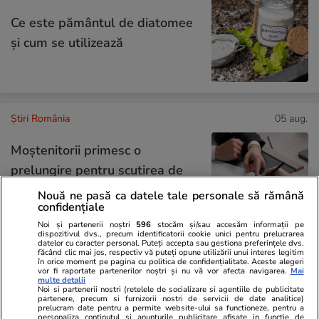
Ce este pământul de diatomee
și cum se utilizează
Știri România
05 aug.
Moștenitorii primesc o
prelungire pentru scutirea de
impozitul pe succesiune, după
Nouă ne pasă ca datele tale personale să rămână
confidențiale
atacul cibernetic de la ANCPI
Noi și partenerii noștri
596
stocăm și/sau accesăm informații pe
dispozitivul dvs., precum identificatorii cookie unici pentru prelucrarea
datelor cu caracter personal. Puteți accepta sau gestiona preferințele dvs.
făcând clic mai jos, respectiv vă puteți opune utilizării unui interes legitim
în orice moment pe pagina cu politica de confidențialitate. Aceste alegeri
Știri România
05 aug.
vor fi raportate partenerilor noștri și nu vă vor afecta navigarea.
Mai
multe detalii
Noi si partenerii nostri (retelele de socializare si agentiile de publicitate
ROMATSA poate primi
partenere, precum si furnizorii nostri de servicii de date analitice)
prelucram date pentru a permite website-ului sa functioneze, pentru a
finanțare de la stat prin Exim
personaliza continutul si anunturile publicitare afisate in functie de