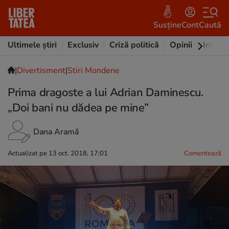
Susține
Cont
Caută
Ultimele știri
Exclusiv
Criză politică
Opinii
Intervi
|
Divertisment
|
Stiri Mondene
Prima dragoste a lui Adrian Daminescu.
„Doi bani nu dădea pe mine”
Dana Aramă
Actualizat pe 13 oct. 2018, 17:01
Comentează