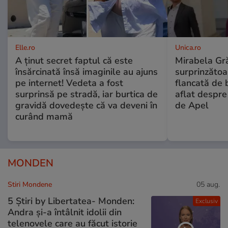
Elle.ro
Unica.ro
A ținut secret faptul că este
Mirabela Gră
însărcinată însă imaginile au ajuns
surprinzătoar
pe internet! Vedeta a fost
flancată de 
surprinsă pe stradă, iar burtica de
aflat despre
gravidă dovedește că va deveni în
de Apel
curând mamă
MONDEN
Stiri Mondene
05 aug.
5 Știri by Libertatea- Monden:
Exclusiv
Andra și-a întâlnit idolii din
telenovele care au făcut istorie