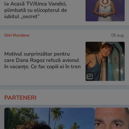
la Acasă TV/Ilinca Vandici,
plimbată cu elicopterul de
iubitul „secret”
Stiri Mondene
05 aug.
Motivul surprinzător pentru
care Dana Rogoz refuză avionul
în vacanțe. Ce fac copiii ei în tren
PARTENERI