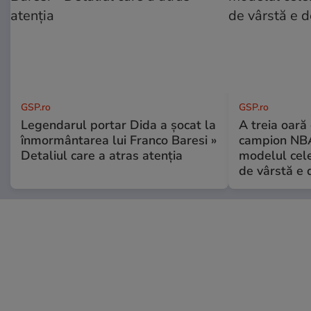
GSP.ro
GSP.ro
Legendarul portar Dida a șocat la
A treia oară
înmormântarea lui Franco Baresi »
campion NBA
Detaliul care a atras atenția
modelul cele
de vârstă e 