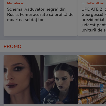
Mediafax.ro
StirileKanalD.ro
Schema „văduvelor negre” din
UPDATE Zi d
Rusia. Femei acuzate că profită de
Georgescu! F
moartea soldaților
prezidențiale
judecat pent
lovitură de s
PROMO