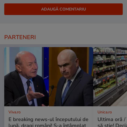
PARTENERI
Viva.ro
Unica.ro
E breaking news-ul începutului de
Ultima oră / 
lună, dragi români! S-a întâmplat
să știe! Deci