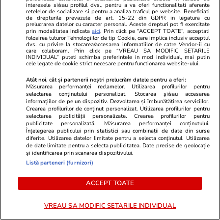
interesele si/sau profilul dvs., pentru a va oferi functionalitati aferente
Banca Românească. Legea a
retelelor de socializare si pentru a analiza traficul pe website. Beneficiati
de drepturile prevazute de art. 15-22 din GDPR in legatura cu
prelucrarea datelor cu caracter personal. Aceste drepturi pot fi exercitate
fost promulgată
prin modalitatea indicata
aici
. Prin click pe “ACCEPT TOATE”, acceptati
folosirea tuturor Tehnologiilor de tip Cookie, care implica inclusiv acceptul
dvs. cu privire la stocarea/accesarea informatiilor de catre Vendor-ii cu
care colaboram. Prin click pe “VREAU SA MODIFIC SETARILE
INDIVIDUAL” puteti schimba preferintele in mod individual, mai putin
cele legate de cookie strict necesare pentru functionarea website-ului.
Știri România
05 aug.
Scufundarea celor patru barje în
Atât noi, cât și partenerii noștri prelucrăm datele pentru a oferi:
Măsurarea performanței reclamelor. Utilizarea profilurilor pentru
Dunăre pentru creșterea
selectarea conținutului personalizat. Stocarea și/sau accesarea
informațiilor de pe un dispozitiv. Dezvoltarea și îmbunătățirea serviciilor.
debitului apei spre Centrala de
Crearea profilurilor de conținut personalizat. Utilizarea profilurilor pentru
selectarea publicității personalizate. Crearea profilurilor pentru
la Cernavodă, amânată pentru
publicitate personalizată. Măsurarea performanței conținutului.
Înțelegerea publicului prin statistici sau combinații de date din surse
joi
diferite. Utilizarea datelor limitate pentru a selecta conținutul. Utilizarea
de date limitate pentru a selecta publicitatea. Date precise de geolocație
și identificarea prin scanarea dispozitivului.
Listă parteneri (furnizori)
Știri România
05 aug.
Iarina Taban, fondatoarea
Exclusiv
ACCEPT TOATE
Ajungem Mari, cel mai
VREAU SA MODIFIC SETARILE INDIVIDUAL
important program educațional