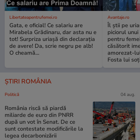
Libertateapentrufemei.ro
Avantaje.ro
Gata, e oficial! Ce salariu are
Îl știi pe ur
Mirabela Grădinaru, dar asta nu e
piciorul unui
tot! Surpriza uriașă din declarația
pentru femei
de avere! Da, scrie negru pe alb!
căsătorit ime
O cheamă…
amorezat-lul
Fosta lui soț
ȘTIRI ROMÂNIA
Politică
04 aug.
România riscă să piardă
miliarde de euro din PNRR
după un vot în Senat. De ce
sunt contestate modificările la
legea decarbonizării