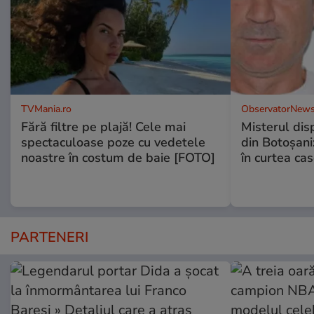
TVMania.ro
ObservatorNews
Fără filtre pe plajă! Cele mai
Misterul disp
spectaculoase poze cu vedetele
din Botoșani:
noastre în costum de baie [FOTO]
în curtea cas
PARTENERI