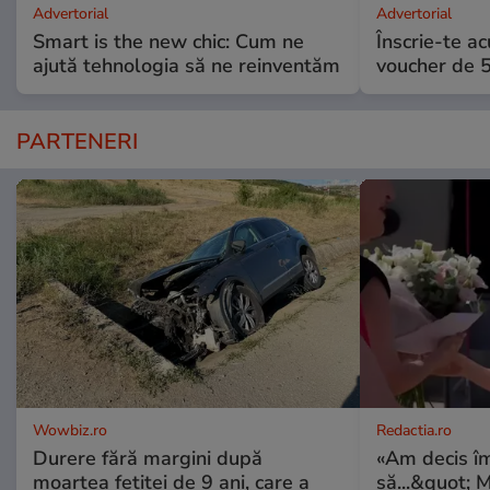
Advertorial
Advertorial
Smart is the new chic: Cum ne
Înscrie-te ac
ajută tehnologia să ne reinventăm
voucher de 5
PARTENERI
Wowbiz.ro
Redactia.ro
Durere fără margini după
«Am decis î
moartea fetiței de 9 ani, care a
să...&quot; 