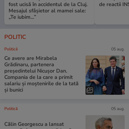
fost ucisă în accidentul de la Cluj.
de reactii 
Mesajul sfâșietor al mamei sale:
„Te iubim…”
POLITIC
Politică
05 aug.
Ce avere are Mirabela
Grădinaru, partenera
președintelui Nicușor Dan.
Compania de la care a primit
salariu și moștenirile de la tată
și bunici
Politică
05 aug.
Călin Georgescu a lansat