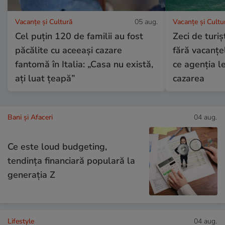
Vacanțe și Cultură
05 aug.
Vacanțe și Cultu
Cel puțin 120 de familii au fost
Zeci de turi
păcălite cu aceeași cazare
fără vacanțe
fantomă în Italia: „Casa nu există,
ce agenția le
ați luat țeapă”
cazarea
Bani și Afaceri
04 aug.
Ce este loud budgeting,
tendința financiară populară la
generația Z
Lifestyle
04 aug.