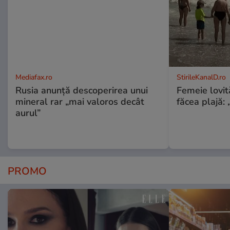
Mediafax.ro
StirileKanalD.ro
Rusia anunță descoperirea unui
Femeie lovit
mineral rar „mai valoros decât
făcea plajă: „
aurul”
PROMO