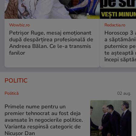
Wowbiz.ro
Redactia.ro
Petrișor Ruge, mesaj emoționant
Horoscop 3 
după despărțirea profesională de
a săptămânii
Andreea Bălan. Ce le-a transmis
puternice pe
fanilor
te așteaptă 
începi săptă
POLITIC
Politică
02 aug.
Primele nume pentru un
premier tehnocrat au fost deja
avansate în negocierile politice.
Varianta respinsă categoric de
Nicușor Dan