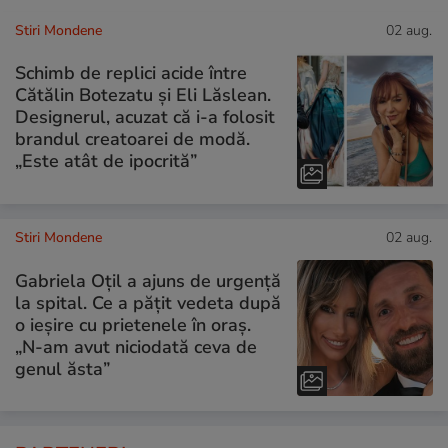
Stiri Mondene
02 aug.
Schimb de replici acide între
Cătălin Botezatu și Eli Lăslean.
Designerul, acuzat că i-a folosit
brandul creatoarei de modă.
„Este atât de ipocrită”
Stiri Mondene
02 aug.
Gabriela Oțil a ajuns de urgență
la spital. Ce a pățit vedeta după
o ieșire cu prietenele în oraș.
„N-am avut niciodată ceva de
genul ăsta”