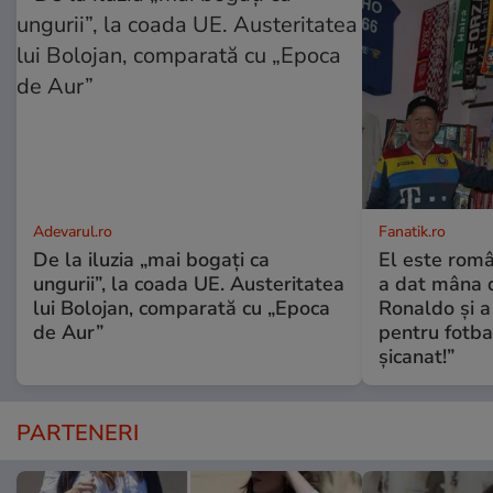
Adevarul.ro
Fanatik.ro
De la iluzia „mai bogați ca
El este româ
ungurii”, la coada UE. Austeritatea
a dat mâna de
lui Bolojan, comparată cu „Epoca
Ronaldo și a 
de Aur”
pentru fotba
șicanat!”
PARTENERI