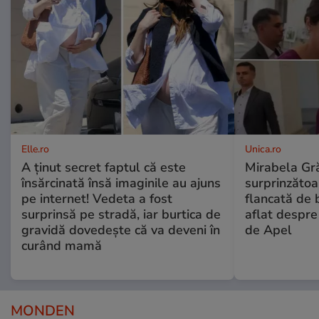
Elle.ro
Unica.ro
A ținut secret faptul că este
Mirabela Gră
însărcinată însă imaginile au ajuns
surprinzătoar
pe internet! Vedeta a fost
flancată de 
surprinsă pe stradă, iar burtica de
aflat despre
gravidă dovedește că va deveni în
de Apel
curând mamă
MONDEN