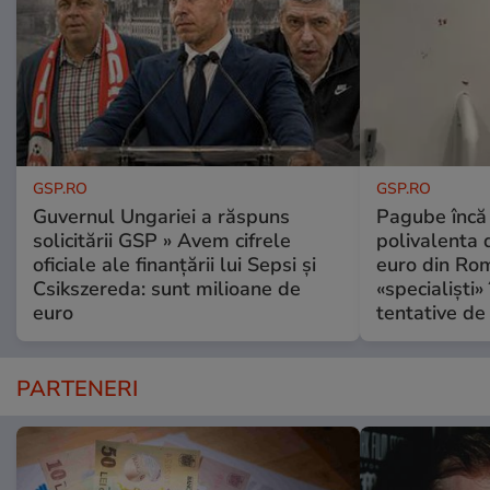
GSP.RO
GSP.RO
Guvernul Ungariei a răspuns
Pagube încă 
solicitării GSP » Avem cifrele
polivalenta 
oficiale ale finanțării lui Sepsi și
euro din Rom
Csikszereda: sunt milioane de
«specialiști»
euro
tentative de 
PARTENERI