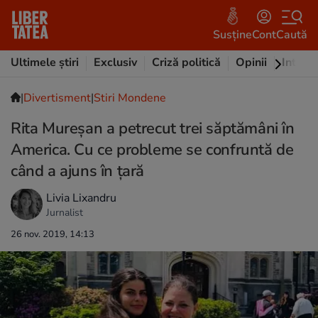
Susține
Cont
Caută
Ultimele știri
Exclusiv
Criză politică
Opinii
Intervi
|
Divertisment
|
Stiri Mondene
Rita Mureşan a petrecut trei săptămâni în
America. Cu ce probleme se confruntă de
când a ajuns în țară
Livia Lixandru
Jurnalist
26 nov. 2019, 14:13