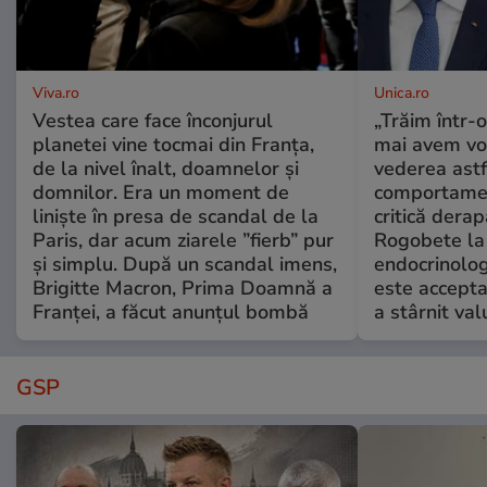
Viva.ro
Unica.ro
Vestea care face înconjurul
„Trăim într-
planetei vine tocmai din Franța,
mai avem vo
de la nivel înalt, doamnelor și
vederea astf
domnilor. Era un moment de
comportamen
liniște în presa de scandal de la
critică derap
Paris, dar acum ziarele ”fierb” pur
Rogobete la
și simplu. După un scandal imens,
endocrinolog
Brigitte Macron, Prima Doamnă a
este accepta
Franței, a făcut anunțul bombă
a stârnit valu
GSP