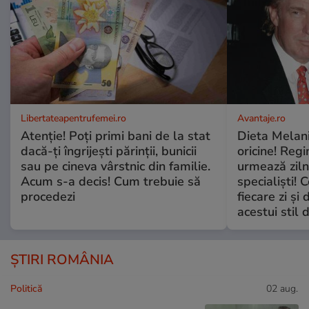
Libertateapentrufemei.ro
Avantaje.ro
Atenție! Poți primi bani de la stat
Dieta Melan
dacă-ți îngrijești părinții, bunicii
oricine! Regi
sau pe cineva vârstnic din familie.
urmează zilni
Acum s-a decis! Cum trebuie să
specialiști! 
procedezi
fiecare zi și 
acestui stil 
ȘTIRI ROMÂNIA
Politică
02 aug.