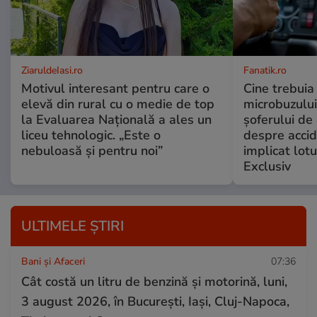
ZiaruldeIasi.ro
Fanatik.ro
Motivul interesant pentru care o
Cine trebuia 
elevă din rural cu o medie de top
microbuzului 
la Evaluarea Națională a ales un
șoferului de 
liceu tehnologic. „Este o
despre accid
nebuloasă și pentru noi”
implicat lotu
Exclusiv
ULTIMELE ȘTIRI
Bani și Afaceri
07:36
Cât costă un litru de benzină și motorină, luni,
3 august 2026, în București, Iași, Cluj-Napoca,