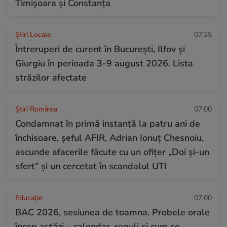
Timișoara și Constanța
Știri Locale
07:25
Întreruperi de curent în București, Ilfov și
Giurgiu în perioada 3-9 august 2026. Lista
străzilor afectate
Știri România
07:00
Condamnat în primă instanță la patru ani de
închisoare, șeful AFIR, Adrian Ionuț Chesnoiu,
ascunde afacerile făcute cu un ofițer „Doi și-un
sfert” și un cercetat în scandalul UTI
Educație
07:00
BAC 2026, sesiunea de toamna. Probele orale
încep astăzi – calendar, reguli și cum se