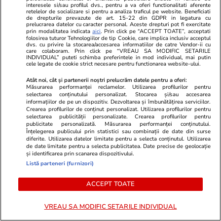
interesele si/sau profilul dvs., pentru a va oferi functionalitati aferente
Știri România
02 aug.
retelelor de socializare si pentru a analiza traficul pe website. Beneficiati
de drepturile prevazute de art. 15-22 din GDPR in legatura cu
Cum ne putem detașa de grijile
Interviu
prelucrarea datelor cu caracter personal. Aceste drepturi pot fi exercitate
prin modalitatea indicata
aici
. Prin click pe “ACCEPT TOATE”, acceptati
și stresul de zi cu zi când
folosirea tuturor Tehnologiilor de tip Cookie, care implica inclusiv acceptul
dvs. cu privire la stocarea/accesarea informatiilor de catre Vendor-ii cu
plecăm în vacanță. Andreea
care colaboram. Prin click pe “VREAU SA MODIFIC SETARILE
INDIVIDUAL” puteti schimba preferintele in mod individual, mai putin
Oprea, psihoterapeută: „Să ne
cele legate de cookie strict necesare pentru functionarea website-ului.
dăm voie, pentru o perioadă, să
Atât noi, cât și partenerii noștri prelucrăm datele pentru a oferi:
Măsurarea performanței reclamelor. Utilizarea profilurilor pentru
nu fim permanent în modul de
selectarea conținutului personalizat. Stocarea și/sau accesarea
informațiilor de pe un dispozitiv. Dezvoltarea și îmbunătățirea serviciilor.
rezolvare a problemelor”
Crearea profilurilor de conținut personalizat. Utilizarea profilurilor pentru
selectarea publicității personalizate. Crearea profilurilor pentru
publicitate personalizată. Măsurarea performanței conținutului.
Înțelegerea publicului prin statistici sau combinații de date din surse
Opinii
02 aug.
diferite. Utilizarea datelor limitate pentru a selecta conținutul. Utilizarea
de date limitate pentru a selecta publicitatea. Date precise de geolocație
și identificarea prin scanarea dispozitivului.
După APEL, România păstrează
Listă parteneri (furnizori)
ratingul de investiții (la nivelul
ACCEPT TOATE
Botswanei)
VREAU SA MODIFIC SETARILE INDIVIDUAL