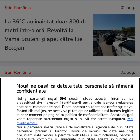
Știri România
02 aug.
La 36°C au înaintat doar 300 de
metri într-o oră. Revoltă la
Vama Sculeni și apel către Ilie
Bolojan
Știri România
02 aug.
Procurorul CSM Claudiu Sandu,
Nouă ne pasă ca datele tale personale să rămână
reacție dură după ce procesul
confidențiale
lui Robert Negoiță, cu prejudiciu
Noi și partenerii noștri
596
stocăm și/sau accesăm informații pe
dispozitivul dvs., precum identificatorii cookie unici pentru prelucrarea
de 100 de milioane de euro, se
datelor cu caracter personal. Puteți accepta sau gestiona preferințele dvs.
făcând clic mai jos, respectiv vă puteți opune utilizării unui interes legitim
în orice moment pe pagina cu politica de confidențialitate. Aceste alegeri
reia de la zero: „Favorizarea
vor fi raportate partenerilor noștri și nu vă vor afecta navigarea.
Mai
multe detalii
făptuitorului”
Noi si partenerii nostri (retelele de socializare si agentiile de publicitate
partenere, precum si furnizorii nostri de servicii de date analitice)
prelucram date pentru a permite website-ului sa functioneze, pentru a
personaliza continutul si anunturile publicitare afisate in functie de