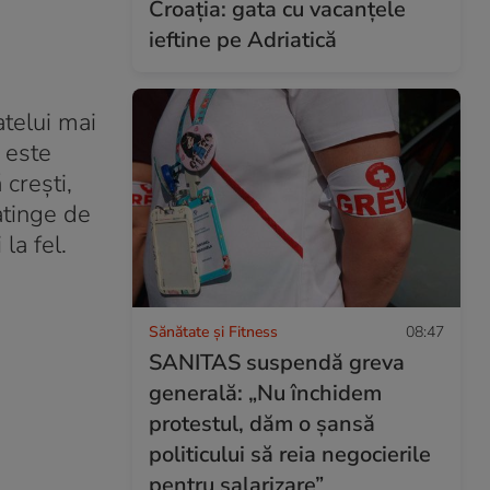
Croația: gata cu vacanțele
ieftine pe Adriatică
atelui mai
i este
 crești,
 atinge de
la fel.
Sănătate și Fitness
08:47
SANITAS suspendă greva
generală: „Nu închidem
protestul, dăm o șansă
politicului să reia negocierile
pentru salarizare”