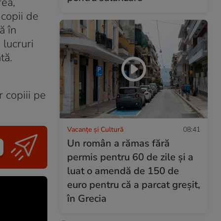
rea,
 copii de
ă în
 lucruri
tă.
r copiii pe
Vacanțe și Cultură
08:41
Un român a rămas fără
permis pentru 60 de zile și a
luat o amendă de 150 de
euro pentru că a parcat greșit,
în Grecia