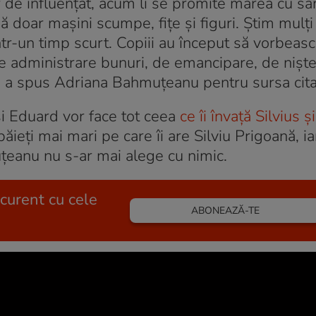
r de influențat, acum li se promite marea cu sa
ă doar mașini scumpe, fițe și figuri. Știm mulți
ntr-un timp scurt. Copiii au început să vorbeasc
de administrare bunuri, de emancipare, de niște
”, a spus Adriana Bahmuțeanu pentru sursa cita
i Eduard vor face tot ceea
ce îi învață Silvius și
ăieți mai mari pe care îi are Silviu Prigoană, ia
uțeanu nu s-ar mai alege cu nimic.
 curent cu cele
ABONEAZĂ-TE