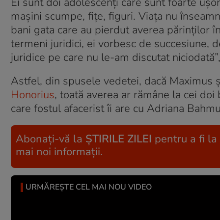
Ei sunt doi adolescenți care sunt foarte ușo
mașini scumpe, fițe, figuri. Viața nu înseamn
bani gata care au pierdut averea părinților î
termeni juridici, ei vorbesc de succesiune, 
juridice pe care nu le-am discutat niciodată
Astfel, din spusele vedetei, dacă Maximus ș
Honorius
, toată averea ar rămâne la cei doi b
care fostul afacerist îi are cu Adriana Bahm
Abonați-vă la
ȘTIRILE ZILEI
pentru a fi la
mai noi informații.
URMĂREȘTE CEL MAI NOU VIDEO