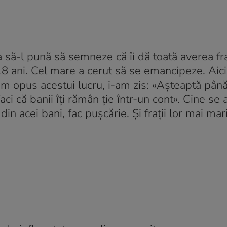
 să-l pună să semneze că îi dă toată averea fr
 18 ani. Cel mare a cerut să se emancipeze. Aic
-am opus acestui lucru, i-am zis: «Așteaptă până
ci că banii îți rămân ție într-un cont». Cine se
in acei bani, fac pușcărie. Și frații lor mai mari 