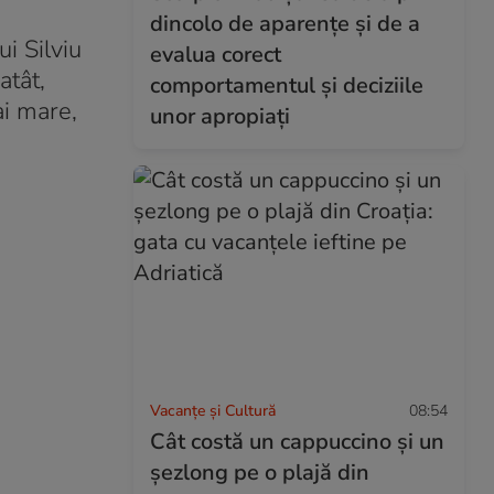
dincolo de aparențe și de a
i Silviu
evalua corect
atât,
comportamentul și deciziile
ai mare,
unor apropiați
Vacanțe și Cultură
08:54
Cât costă un cappuccino și un
șezlong pe o plajă din