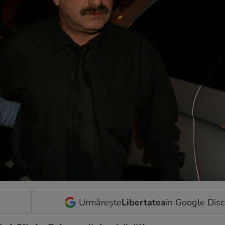
Urmărește
Libertatea
in Google Dis