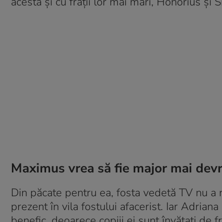
acesta și cu frații lor mai mari, Honorius și Si
Maximus vrea să fie major mai de
Din păcate pentru ea, fosta vedetă TV nu a reu
prezent în vila fostului afacerist. Iar Adri
benefic, deoarece copiii ei sunt învățați de f