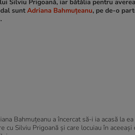
lui Silviu Prigoană, iar bătălia pentru averea
andal sunt
Adriana Bahmuțeanu
, pe de-o part
.
iana Bahmuțeanu a încercat să-i ia acasă la ea
re cu Silviu Prigoană și care locuiau în aceeași