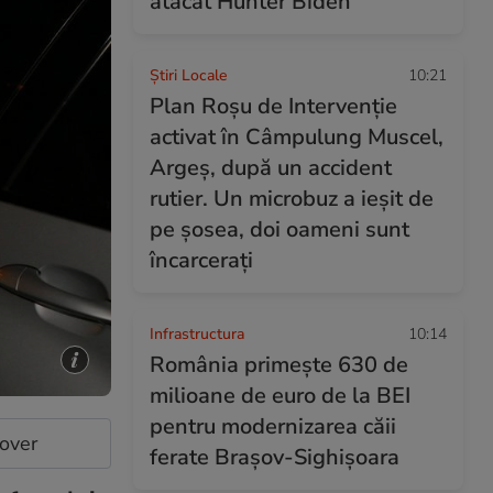
atacat Hunter Biden
Știri Locale
10:21
Plan Roșu de Intervenție
activat în Câmpulung Muscel,
Argeș, după un accident
rutier. Un microbuz a ieșit de
pe șosea, doi oameni sunt
încarcerați
Infrastructura
10:14
România primește 630 de
milioane de euro de la BEI
pentru modernizarea căii
cover
ferate Brașov-Sighișoara