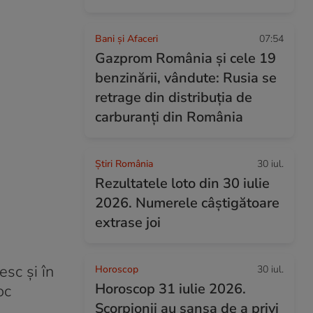
Bani și Afaceri
07:54
Gazprom România și cele 19
benzinării, vândute: Rusia se
retrage din distribuția de
carburanți din România
Știri România
30 iul.
Rezultatele loto din 30 iulie
2026. Numerele câștigătoare
extrase joi
esc și în
Horoscop
30 iul.
Horoscop 31 iulie 2026.
oc
Scorpionii au șansa de a privi