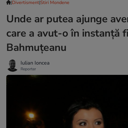
|
Divertisment
|
Stiri Mondene
Unde ar putea ajunge avere
care a avut-o în instanță f
Bahmuțeanu
Iulian Ioncea
Reporter