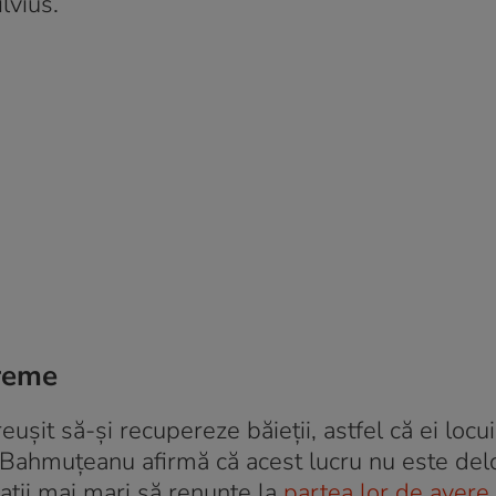
lvius.
vreme
șit să-și recupereze băieții, astfel că ei locui
ana Bahmuțeanu afirmă că acest lucru nu este del
rații mai mari să renunțe la
partea lor de avere
.