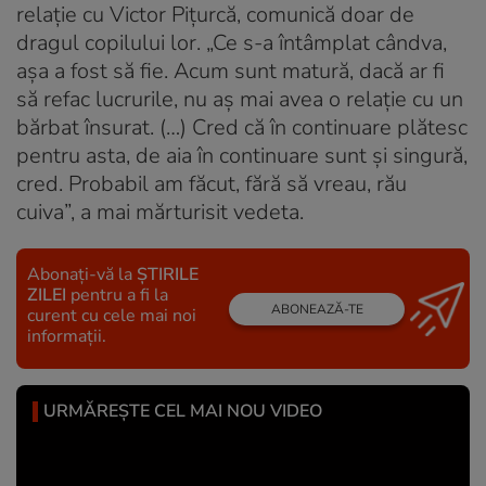
relație cu Victor Pițurcă, comunică doar de
dragul copilului lor. „Ce s-a întâmplat cândva,
așa a fost să fie. Acum sunt matură, dacă ar fi
să refac lucrurile, nu aș mai avea o relație cu un
bărbat însurat. (…) Cred că în continuare plătesc
pentru asta, de aia în continuare sunt și singură,
cred. Probabil am făcut, fără să vreau, rău
cuiva”, a mai mărturisit vedeta.
Abonați-vă la
ȘTIRILE
ZILEI
pentru a fi la
ABONEAZĂ-TE
curent cu cele mai noi
informații.
URMĂREȘTE CEL MAI NOU VIDEO