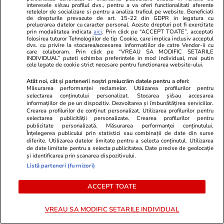
interesele si/sau profilul dvs., pentru a va oferi functionalitati aferente
Vacanțe și Cultură
26 iul.
retelelor de socializare si pentru a analiza traficul pe website. Beneficiati
de drepturile prevazute de art. 15-22 din GDPR in legatura cu
prelucrarea datelor cu caracter personal. Aceste drepturi pot fi exercitate
prin modalitatea indicata
aici
. Prin click pe “ACCEPT TOATE”, acceptati
Care sunt lucrurile pe care le
folosirea tuturor Tehnologiilor de tip Cookie, care implica inclusiv acceptul
dvs. cu privire la stocarea/accesarea informatiilor de catre Vendor-ii cu
uităm cel mai des când plecăm
care colaboram. Prin click pe “VREAU SA MODIFIC SETARILE
INDIVIDUAL” puteti schimba preferintele in mod individual, mai putin
în concediu
cele legate de cookie strict necesare pentru functionarea website-ului.
Atât noi, cât și partenerii noștri prelucrăm datele pentru a oferi:
Măsurarea performanței reclamelor. Utilizarea profilurilor pentru
selectarea conținutului personalizat. Stocarea și/sau accesarea
informațiilor de pe un dispozitiv. Dezvoltarea și îmbunătățirea serviciilor.
Crearea profilurilor de conținut personalizat. Utilizarea profilurilor pentru
Lifestyle
26 iul.
selectarea publicității personalizate. Crearea profilurilor pentru
publicitate personalizată. Măsurarea performanței conținutului.
Înțelegerea publicului prin statistici sau combinații de date din surse
Cum să gătești în 2 ore pentru
diferite. Utilizarea datelor limitate pentru a selecta conținutul. Utilizarea
de date limitate pentru a selecta publicitatea. Date precise de geolocație
toată săptămâna – 5 idei de
și identificarea prin scanarea dispozitivului.
Listă parteneri (furnizori)
mese pentru 7 zile
ACCEPT TOATE
VREAU SA MODIFIC SETARILE INDIVIDUAL
Lifestyle
21 iul.