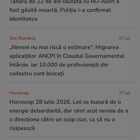
Tânăra de 22 de ani căutată cu RO-Alert a
fost găsită moartă. Poliția i-a confirmat
identitatea
Știri România
27 iul.
„Nimeni nu mai riscă o estimare”: Migrarea
aplicațiilor ANCPI în Cloudul Guvernamental
întârzie, iar 10.000 de profesioniști din
cadastru sunt blocați
Horoscop
27 iul.
Horoscop 28 iulie 2026. Leii se bucură de o
energie debordantă, dar simt acut nevoia de a
o direcționa către un scop clar, ca să nu o
risipească