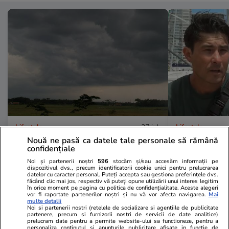
Lifestyle
27 iul.
Lifestyle
Nouă ne pasă ca datele tale personale să rămână
Ce sunt norii pyrocumulonimbus
Povestea inc
confidențiale
care alimentează dezastrele din
marinar care 
Noi și partenerii noștri
596
stocăm și/sau accesăm informații pe
dispozitivul dvs., precum identificatorii cookie unici pentru prelucrarea
Europa: „Întrebarea este dacă
derivă în Pac
datelor cu caracter personal. Puteți accepta sau gestiona preferințele dvs.
făcând clic mai jos, respectiv vă puteți opune utilizării unui interes legitim
vine unul marți sau miercuri”
săptămână”.
în orice moment pe pagina cu politica de confidențialitate. Aceste alegeri
vor fi raportate partenerilor noștri și nu vă vor afecta navigarea.
Mai
supraviețuia
multe detalii
Noi si partenerii nostri (retelele de socializare si agentiile de publicitate
partenere, precum si furnizorii nostri de servicii de date analitice)
prelucram date pentru a permite website-ului sa functioneze, pentru a
personaliza continutul si anunturile publicitare afisate in functie de