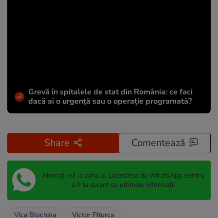
Grevă în spitalele de stat din România: ce faci
dacă ai o urgență sau o operație programată?
Share
Comentează
Abonați-vă la canalul Libertatea de WhatsApp pentru
a fi la curent cu ultimele informații
Vica Blochina
Victor Piturca