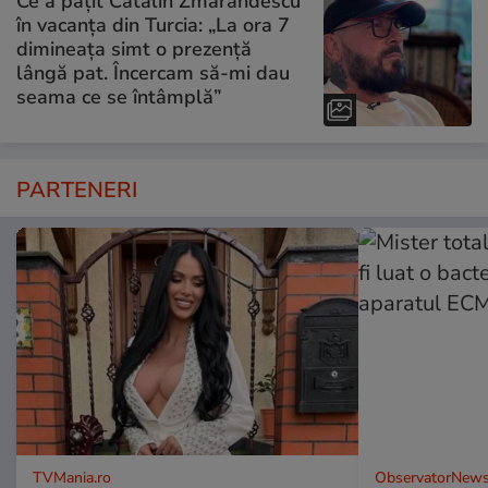
Ce a pățit Cătălin Zmărăndescu
în vacanța din Turcia: „La ora 7
dimineața simt o prezență
lângă pat. Încercam să-mi dau
seama ce se întâmplă”
PARTENERI
TVMania.ro
ObservatorNews