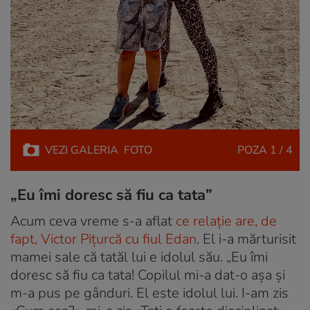
VEZI
GALERIA
FOTO
POZA
1 / 4
„Eu îmi doresc să fiu ca tata”
Acum ceva vreme s-a aflat
ce relație are, de
fapt, Victor Pițurcă cu fiul Edan
. El i-a mărturisit
mamei sale că tatăl lui e idolul său. „Eu îmi
doresc să fiu ca tata! Copilul mi-a dat-o așa și
m-a pus pe gânduri. El este idolul lui. I-am zis