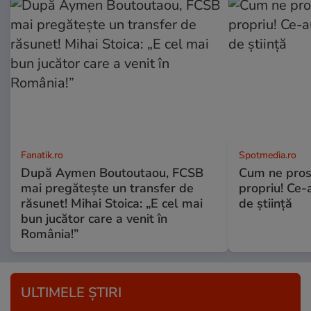
Fanatik.ro
Spotmedia.ro
După Aymen Boutoutaou, FCSB
Cum ne prost
mai pregătește un transfer de
propriu! Ce-
răsunet! Mihai Stoica: „E cel mai
de știință
bun jucător care a venit în
România!”
ULTIMELE ȘTIRI