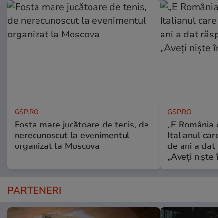
GSP.RO
GSP.RO
Fosta mare jucătoare de tenis, de
„E România o
nerecunoscut la evenimentul
Italianul car
organizat la Moscova
de ani a dat 
„Aveți niște î
PARTENERI