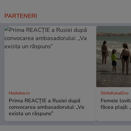
PARTENERI
Mediafax.ro
StirileKanalD.ro
Prima REACȚIE a Rusiei după
Femeie lovit
convocarea ambasadorului: „Va
făcea plajă: „
exista un răspuns”