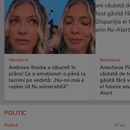
Wowbiz.ro
Redactia.ro
Andreea Ibacka a izbucnit în
Anastasia Pi
plâns! Ce a emoționat-o până la
căutată de t
lacrimi pe vedetă: „Nu-mi mai e
găsită fără v
rușine să fiu vulnerabilă”
ei fusese anu
Alert
POLITIC
Politică
27 iul.