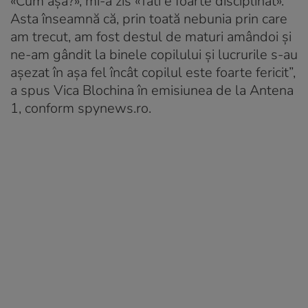
«Cum așa?», mi-a zis «Tati e foarte disciplinat».
Asta înseamnă că, prin toată nebunia prin care
am trecut, am fost destul de maturi amândoi și
ne-am gândit la binele copilului și lucrurile s-au
așezat în așa fel încât copilul este foarte fericit”,
a spus Vica Blochina în emisiunea de la Antena
1, conform spynews.ro.