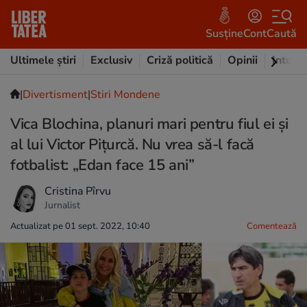
Susține
Cont
Caută
Ultimele știri
Exclusiv
Criză politică
Opinii
Intervi
|
Divertisment
|
Stiri Mondene
Vica Blochina, planuri mari pentru fiul ei și
al lui Victor Pițurcă. Nu vrea să-l facă
fotbalist: „Edan face 15 ani”
Cristina Pîrvu
Jurnalist
Actualizat pe 01 sept. 2022, 10:40
Comentează