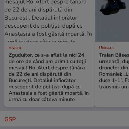
Viva.ro
Unica.ro
Zguduitor, ce s-a aflat la nici 24
Traian Băses
de ore de când am primit cu toții
urmează, du
mesajul Ro-Alert despre tânăra
dronelor din 
de 22 de ani dispărută din
României: „L
București. Detaliul înfiorător
duce 1-1”. F
descoperit de polițiști după ce
transmis un 
Anastasia a fost găsită moartă, în
urmă cu doar câteva minute
GSP