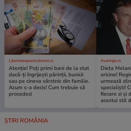
Libertateapentrufemei.ro
Avantaje.ro
Atenție! Poți primi bani de la stat
Dieta Melan
dacă-ți îngrijești părinții, bunicii
oricine! Regi
sau pe cineva vârstnic din familie.
urmează zilni
Acum s-a decis! Cum trebuie să
specialiști! 
procedezi
fiecare zi și 
acestui stil 
ȘTIRI ROMÂNIA