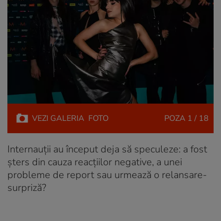
VEZI
GALERIA
FOTO
POZA
1 / 18
Internauții au început deja să speculeze: a fost
șters din cauza reacțiilor negative, a unei
probleme de report sau urmează o relansare-
surpriză?