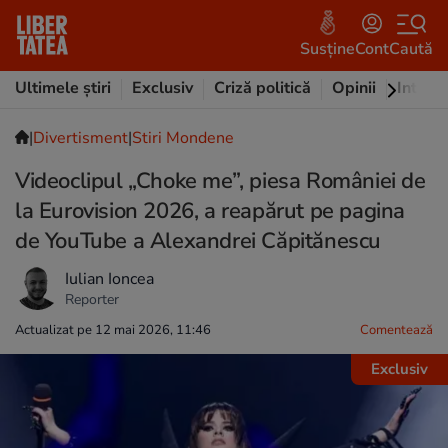
Susține
Cont
Caută
Ultimele știri
Exclusiv
Criză politică
Opinii
Intervi
|
Divertisment
|
Stiri Mondene
Videoclipul „Choke me”, piesa României de
la Eurovision 2026, a reapărut pe pagina
de YouTube a Alexandrei Căpitănescu
Iulian Ioncea
Reporter
Actualizat pe 12 mai 2026, 11:46
Comentează
Exclusiv