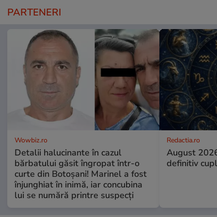
PARTENERI
Wowbiz.ro
Redactia.ro
Detalii halucinante în cazul
August 2026
bărbatului găsit îngropat într-o
definitiv cup
curte din Botoșani! Marinel a fost
înjunghiat în inimă, iar concubina
lui se numără printre suspecți