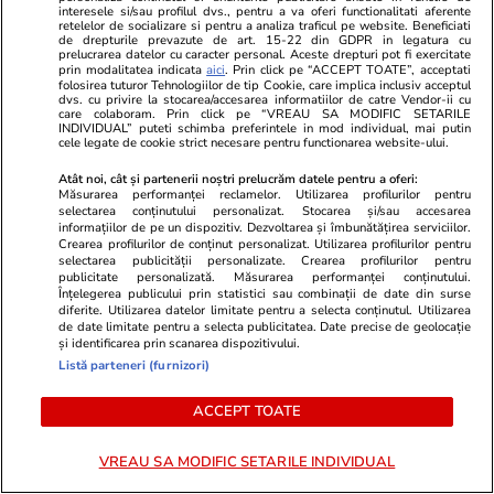
interesele si/sau profilul dvs., pentru a va oferi functionalitati aferente
retelelor de socializare si pentru a analiza traficul pe website. Beneficiati
Știri România
22:38
de drepturile prevazute de art. 15-22 din GDPR in legatura cu
prelucrarea datelor cu caracter personal. Aceste drepturi pot fi exercitate
Vremea extremă a făcut ravagii în Brașov, Cluj,
prin modalitatea indicata
aici
. Prin click pe “ACCEPT TOATE”, acceptati
folosirea tuturor Tehnologiilor de tip Cookie, care implica inclusiv acceptul
Sibiu și Bihor. Copaci doborâți, acoperișuri
dvs. cu privire la stocarea/accesarea informatiilor de catre Vendor-ii cu
care colaboram. Prin click pe “VREAU SA MODIFIC SETARILE
INDIVIDUAL” puteti schimba preferintele in mod individual, mai putin
smulse și inundații
cele legate de cookie strict necesare pentru functionarea website-ului.
Atât noi, cât și partenerii noștri prelucrăm datele pentru a oferi:
Măsurarea performanței reclamelor. Utilizarea profilurilor pentru
Știri România
17:30
selectarea conținutului personalizat. Stocarea și/sau accesarea
informațiilor de pe un dispozitiv. Dezvoltarea și îmbunătățirea serviciilor.
Debitul Dunării a atins un minim istoric, dar
Crearea profilurilor de conținut personalizat. Utilizarea profilurilor pentru
hidrologii anunță că fluviul va începe să
selectarea publicității personalizate. Crearea profilurilor pentru
publicitate personalizată. Măsurarea performanței conținutului.
crească din 13 august: „Am mai câștiga 3-4
Înțelegerea publicului prin statistici sau combinații de date din surse
diferite. Utilizarea datelor limitate pentru a selecta conținutul. Utilizarea
zile”
de date limitate pentru a selecta publicitatea. Date precise de geolocație
și identificarea prin scanarea dispozitivului.
Listă parteneri (furnizori)
Știri România
17:56
ACCEPT TOATE
Noi reguli la graniță pentru români. ANAF și
Autoritatea Vamală vor să impună o limită de
VREAU SA MODIFIC SETARILE INDIVIDUAL
40 de pachete de țigări la fiecare 40 de zile