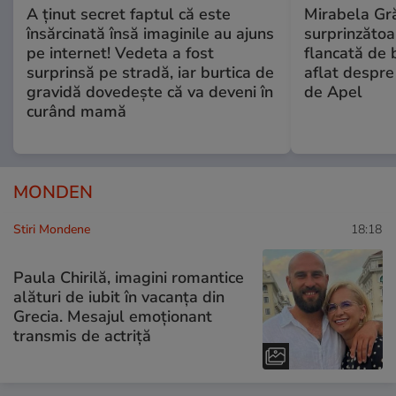
A ținut secret faptul că este
Mirabela Gră
însărcinată însă imaginile au ajuns
surprinzătoar
pe internet! Vedeta a fost
flancată de 
surprinsă pe stradă, iar burtica de
aflat despre
gravidă dovedește că va deveni în
de Apel
curând mamă
MONDEN
Stiri Mondene
18:18
Paula Chirilă, imagini romantice
alături de iubit în vacanța din
Grecia. Mesajul emoționant
transmis de actriță