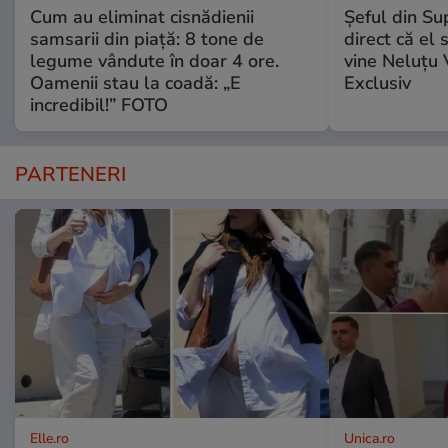
Cum au eliminat cisnădienii
Șeful din Su
samsarii din piață: 8 tone de
direct că el 
legume vândute în doar 4 ore.
vine Neluțu 
Oamenii stau la coadă: „E
Exclusiv
incredibil!” FOTO
PARTENERI
Elle.ro
Unica.ro