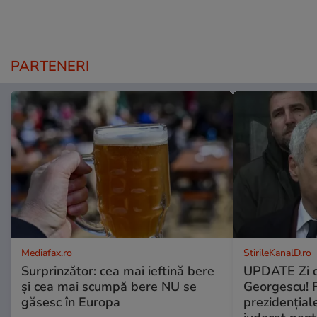
PARTENERI
Mediafax.ro
StirileKanalD.ro
Surprinzător: cea mai ieftină bere
UPDATE Zi d
și cea mai scumpă bere NU se
Georgescu! F
găsesc în Europa
prezidențiale