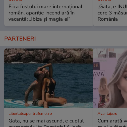
Fiica fostului mare internațional
„Gata, e IN
român, apariție incendiară în
cere 3 măsu
vacanță: „Ibiza și magia ei”
România
PARTENERI
Libertateapentrufemei.ro
Avantaje.ro
Gata, nu se mai ascund, e cuplul
Cum arată v
momentului în România! A ieșit
ce și-a făcut