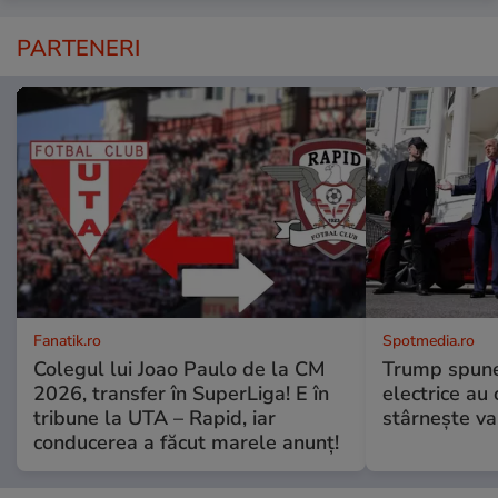
PARTENERI
Fanatik.ro
Spotmedia.ro
Colegul lui Joao Paulo de la CM
Trump spune 
2026, transfer în SuperLiga! E în
electrice au 
tribune la UTA – Rapid, iar
stârnește val
conducerea a făcut marele anunț!