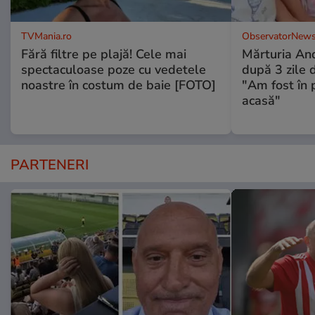
TVMania.ro
ObservatorNews
Fără filtre pe plajă! Cele mai
Mărturia And
spectaculoase poze cu vedetele
după 3 zile d
noastre în costum de baie [FOTO]
"Am fost în p
acasă"
PARTENERI