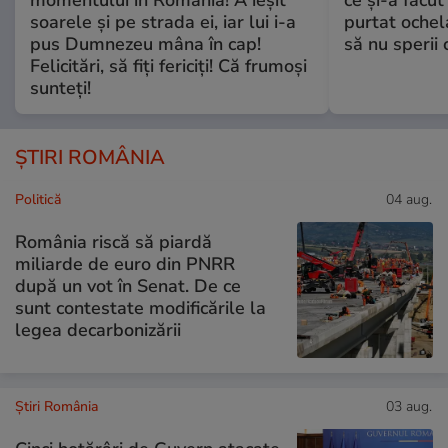
soarele și pe strada ei, iar lui i-a
purtat ochel
pus Dumnezeu mâna în cap!
să nu sperii c
Felicitări, să fiți fericiți! Că frumoși
sunteți!
ȘTIRI ROMÂNIA
Politică
04 aug.
România riscă să piardă
miliarde de euro din PNRR
după un vot în Senat. De ce
sunt contestate modificările la
legea decarbonizării
Știri România
03 aug.