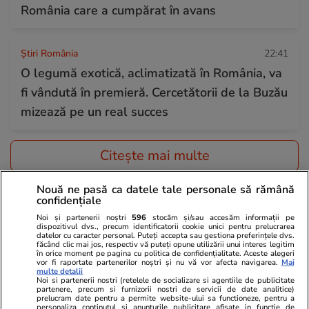
România care a cumpărat în avans
Știri România
22:41
O legumă exotică, aclimatizată în România, va
fi vândută în premieră. Cercetătorii de la Buzău
mizează pe un real succes
Citește mai multe
Nouă ne pasă ca datele tale personale să rămână
TRENDING
confidențiale
Noi și partenerii noștri
596
stocăm și/sau accesăm informații pe
dispozitivul dvs., precum identificatorii cookie unici pentru prelucrarea
Horoscop
12:00
datelor cu caracter personal. Puteți accepta sau gestiona preferințele dvs.
făcând clic mai jos, respectiv vă puteți opune utilizării unui interes legitim
Horoscop Urania | Previziuni astrologice pentru
în orice moment pe pagina cu politica de confidențialitate. Aceste alegeri
vor fi raportate partenerilor noștri și nu vă vor afecta navigarea.
Mai
perioada 8 – 14 august 2026. Lună Nouă în
multe detalii
Noi si partenerii nostri (retelele de socializare si agentiile de publicitate
Leu; Eclipsă totală de Soare
partenere, precum si furnizorii nostri de servicii de date analitice)
prelucram date pentru a permite website-ului sa functioneze, pentru a
personaliza continutul si anunturile publicitare afisate in functie de