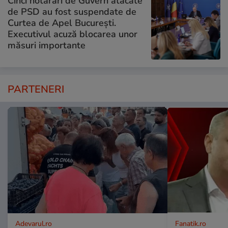
Cinci hotărâri de Guvern atacate
de PSD au fost suspendate de
Curtea de Apel București.
Executivul acuză blocarea unor
măsuri importante
PARTENERI
Adevarul.ro
Fanatik.ro