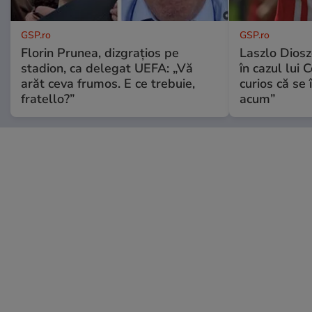
GSP.ro
GSP.ro
Florin Prunea, dizgrațios pe
Laszlo Diosz
stadion, ca delegat UEFA: „Vă
în cazul lui 
arăt ceva frumos. E ce trebuie,
curios că se
fratello?”
acum”