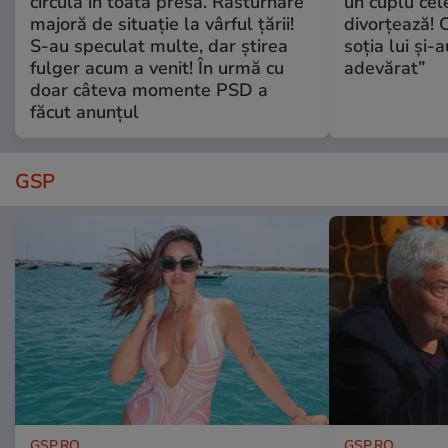
circulă în toată presa. Răsturnare
un cuplu ce
majoră de situație la vârful țării!
divorțează! C
S-au speculat multe, dar știrea
soția lui și-
fulger acum a venit! În urmă cu
adevărat”
doar câteva momente PSD a
făcut anunțul
GSP
GSP.RO
GSP.RO