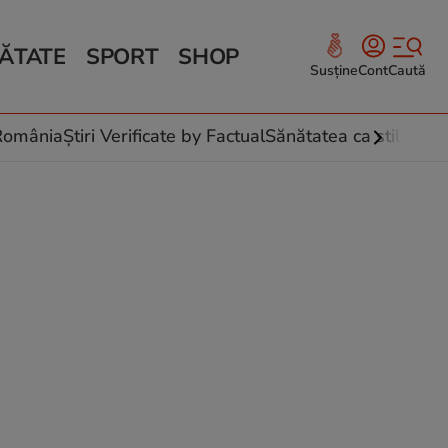
ĂTATE
SPORT
SHOP
Susține
Cont
Caută
Sănătate și Fitness
ce
 culinare
-România
Știri Verificate by Factual
Sănătatea ca stil de vi
 și legume
rea plantelor