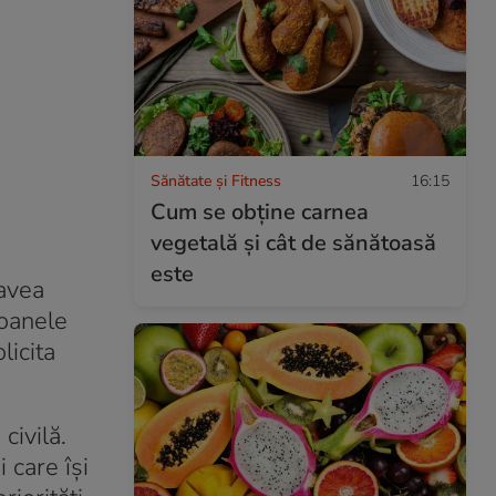
Sănătate și Fitness
16:15
Cum se obţine carnea
vegetală şi cât de sănătoasă
este
 avea
soanele
licita
civilă.
 care își