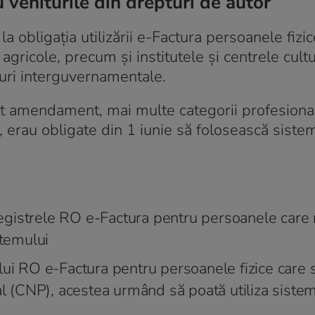
 veniturile din drepturi de autor
 obligația utilizării e-Factura persoanele fizic
i agricole, precum și institutele și centrele cult
duri interguvernamentale.
st amendament, mai multe categorii profesiona
iști, erau obligate din 1 iunie să folosească sist
n registrele RO e-Factura pentru persoanele care
stemului
emului RO e-Factura pentru persoanele fizice care 
nal (CNP), acestea urmând să poată utiliza siste