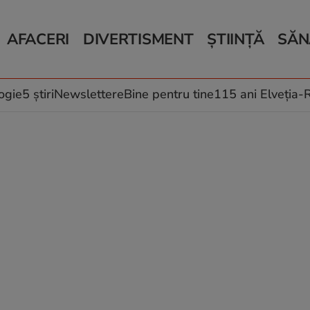
AFACERI
DIVERTISMENT
ȘTIINȚĂ
SĂN
Bani și Afaceri
Monden
Știri Știință
Știri 
Auto
Horoscop
Schimbări climati
Relații
Locuri de muncă
Muzică și Filme
Rețete
ogie
5 știri
Newslettere
Bine pentru tine
115 ani Elveția
Imobiliare.ro
Vacanțe și Cultură
Fructe
eJobs.ro
Îngriji