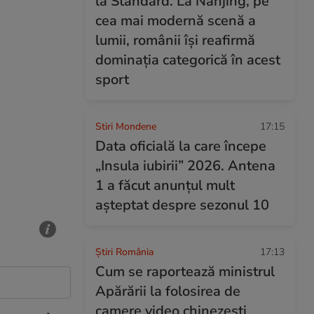
la Standard. La Nanjing, pe
cea mai modernă scenă a
lumii, românii își reafirmă
dominația categorică în acest
sport
Stiri Mondene
17:15
Data oficială la care începe
„Insula iubirii” 2026. Antena
1 a făcut anunțul mult
așteptat despre sezonul 10
Știri România
17:13
Cum se raportează ministrul
Apărării la folosirea de
camere video chinezești