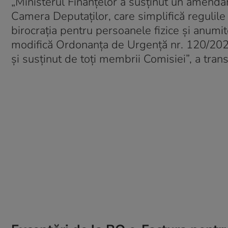
„Ministerul Finanțelor a susținut un amenda
Camera Deputaților, care simplifică regulile
birocrația pentru persoanele fizice și anumi
modifică Ordonanța de Urgență nr. 120/2021
și susținut de toți membrii Comisiei”, a tra