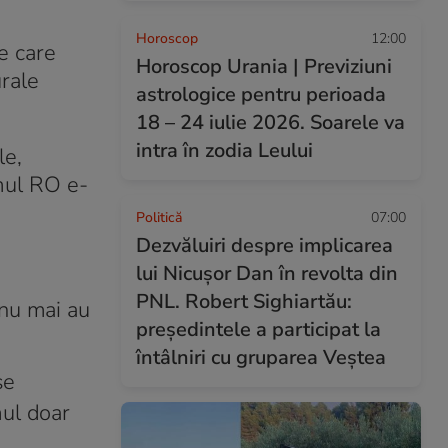
Horoscop
12:00
e care
Horoscop Urania | Previziuni
urale
astrologice pentru perioada
18 – 24 iulie 2026. Soarele va
intra în zodia Leului
le,
emul RO e-
Politică
07:00
Dezvăluiri despre implicarea
lui Nicușor Dan în revolta din
PNL. Robert Sighiartău:
 nu mai au
președintele a participat la
întâlniri cu gruparea Veștea
se
mul doar