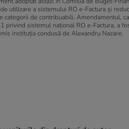
ment adoptat astăzi în Comisia de Buget-Finan
 de utilizare a sistemului RO e-Factura și redu
te categorii de contribuabili. Amendamentul, c
 privind sistemul național RO e-Factura, a fos
nsmis instituția condusă de Alexandru Nazare.