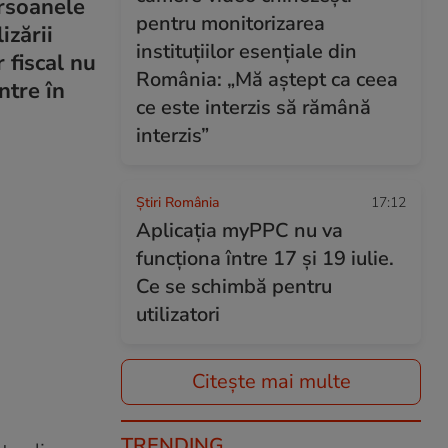
ersoanele
pentru monitorizarea
izării
instituțiilor esențiale din
 fiscal nu
România: „Mă aștept ca ceea
ntre în
ce este interzis să rămână
interzis”
Știri România
17:12
Aplicația myPPC nu va
funcționa între 17 și 19 iulie.
Ce se schimbă pentru
utilizatori
Citește mai multe
TRENDING