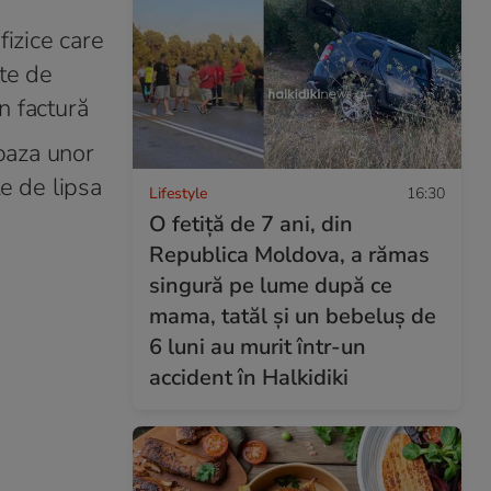
fizice care
ete de
in factură
 baza unor
te de lipsa
Lifestyle
16:30
O fetiță de 7 ani, din
Republica Moldova, a rămas
singură pe lume după ce
mama, tatăl și un bebeluș de
6 luni au murit într-un
accident în Halkidiki