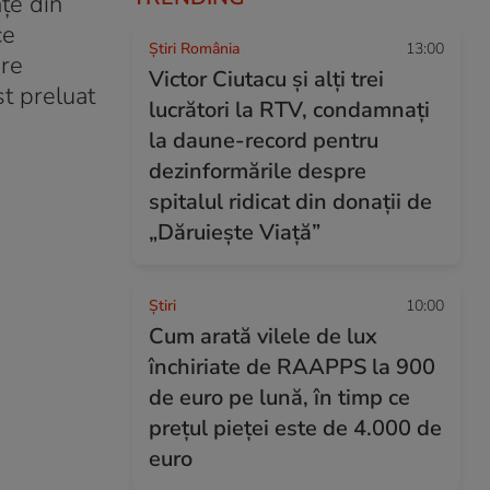
țe din
ce
Știri România
13:00
are
Victor Ciutacu și alți trei
t preluat
lucrători la RTV, condamnați
la daune-record pentru
dezinformările despre
spitalul ridicat din donații de
„Dăruiește Viață”
Ştiri
10:00
Cum arată vilele de lux
închiriate de RAAPPS la 900
de euro pe lună, în timp ce
prețul pieței este de 4.000 de
euro