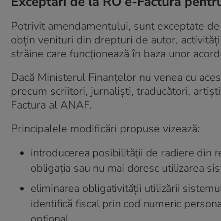
Exceptări de la RO e-Factura pentru
Potrivit amendamentului, sunt exceptate de la
obțin venituri din drepturi de autor, activităț
străine care funcționează în baza unor acor
Dacă Ministerul Finanțelor nu venea cu ace
precum scriitori, jurnaliști, traducători, art
Factura al ANAF.
Principalele modificări propuse vizează:
introducerea posibilității de radiere di
obligația sau nu mai doresc utilizarea si
eliminarea obligativității utilizării sist
identifică fiscal prin cod numeric perso
opțional