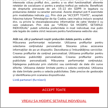
interesele si/sau profilul dvs., pentru a va oferi functionalitati aferente
GSP.ro
GSP.ro
retelelor de socializare si pentru a analiza traficul pe website. Beneficiati
Florin Prunea, dizgrațios pe
Laszlo Diosz
de drepturile prevazute de art. 15-22 din GDPR in legatura cu
prelucrarea datelor cu caracter personal. Aceste drepturi pot fi exercitate
stadion, ca delegat UEFA: „Vă
în cazul lui 
prin modalitatea indicata
aici
. Prin click pe “ACCEPT TOATE”, acceptati
folosirea tuturor Tehnologiilor de tip Cookie, care implica inclusiv acceptul
arăt ceva frumos. E ce trebuie,
curios că se
dvs. cu privire la stocarea/accesarea informatiilor de catre Vendor-ii cu
fratello?”
acum”
care colaboram. Prin click pe “VREAU SA MODIFIC SETARILE
INDIVIDUAL” puteti schimba preferintele in mod individual, mai putin
cele legate de cookie strict necesare pentru functionarea website-ului.
Atât noi, cât și partenerii noștri prelucrăm datele pentru a oferi:
Măsurarea performanței reclamelor. Utilizarea profilurilor pentru
selectarea conținutului personalizat. Stocarea și/sau accesarea
informațiilor de pe un dispozitiv. Dezvoltarea și îmbunătățirea serviciilor.
Crearea profilurilor de conținut personalizat. Utilizarea profilurilor pentru
selectarea publicității personalizate. Crearea profilurilor pentru
publicitate personalizată. Măsurarea performanței conținutului.
Înțelegerea publicului prin statistici sau combinații de date din surse
diferite. Utilizarea datelor limitate pentru a selecta conținutul. Utilizarea
de date limitate pentru a selecta publicitatea. Date precise de geolocație
și identificarea prin scanarea dispozitivului.
Listă parteneri (furnizori)
ACCEPT TOATE
VREAU SA MODIFIC SETARILE INDIVIDUAL