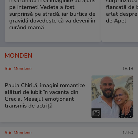
însărcinată însă imaginile au ajuns
surprinzătoar
pe internet! Vedeta a fost
flancată de 
surprinsă pe stradă, iar burtica de
aflat despre
gravidă dovedește că va deveni în
de Apel
curând mamă
MONDEN
Stiri Mondene
18:18
Paula Chirilă, imagini romantice
alături de iubit în vacanța din
Grecia. Mesajul emoționant
transmis de actriță
Stiri Mondene
17:50