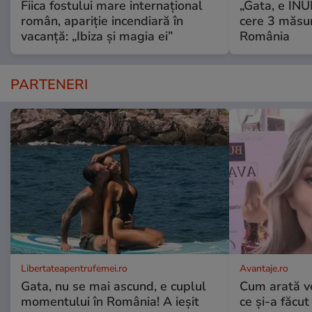
Fiica fostului mare internațional
„Gata, e IN
român, apariție incendiară în
cere 3 măsu
vacanță: „Ibiza și magia ei”
România
PARTENERI
Libertateapentrufemei.ro
Avantaje.ro
Gata, nu se mai ascund, e cuplul
Cum arată v
momentului în România! A ieșit
ce și-a făcut