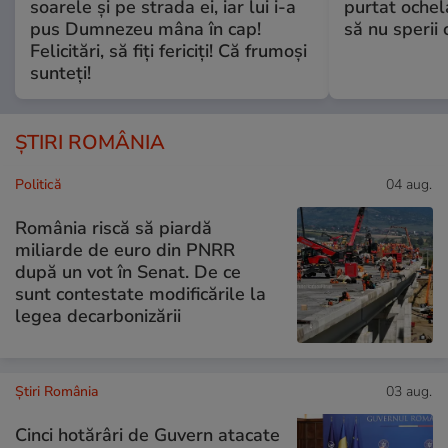
soarele și pe strada ei, iar lui i-a
purtat ochel
pus Dumnezeu mâna în cap!
să nu sperii c
Felicitări, să fiți fericiți! Că frumoși
sunteți!
ȘTIRI ROMÂNIA
Politică
04 aug.
România riscă să piardă
miliarde de euro din PNRR
după un vot în Senat. De ce
sunt contestate modificările la
legea decarbonizării
Știri România
03 aug.
Cinci hotărâri de Guvern atacate