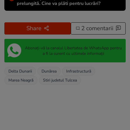
prelungită. Cine va plăti pentru lucrări?
Share
2 comentarii
Abonați-vă la canalul Libertatea de WhatsApp pentru
a fi la curent cu ultimele informații
Delta Dunarii
Dunărea
Infrastructură
Marea Neagră
Stiri judetul Tulcea