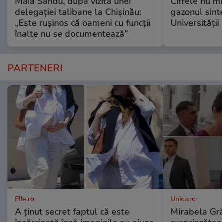
Maia Sandu, după vizita unei
Cifrele nu m
delegației talibane la Chișinău:
gazonul sinte
„Este rușinos că oameni cu funcții
Universității
înalte nu se documentează”
PARTENERI
Elle.ro
Unica.ro
A ținut secret faptul că este
Mirabela Gră