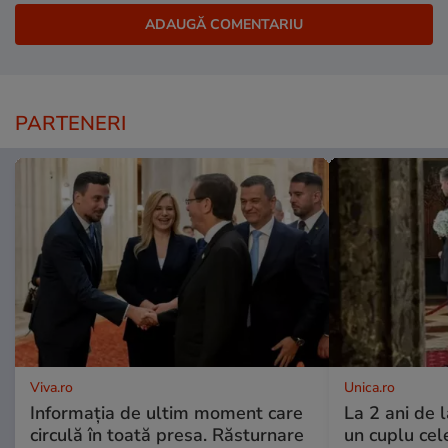
PARTENERI
Viva.ro
Unica.ro
Informația de ultim moment care
La 2 ani de 
circulă în toată presa. Răsturnare
un cuplu ce