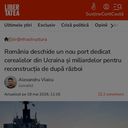
Susține
Cont
Caută
Ultimele știri
Exclusiv
Criză politică
Opinii
Intervi
|
Ştiri
|
Infrastructura
România deschide un nou port dedicat
cerealelor din Ucraina și miliardelor pentru
reconstrucția de după război
Alexandru Vlaicu
Jurnalist
Actualizat pe 18 mai 2026, 11:16
2 comentarii