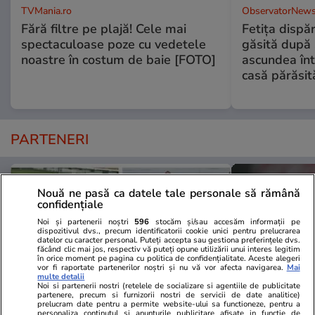
TVMania.ro
ObservatorNews
Fără filtre pe plajă! Cele mai
Fetiţa dispă
spectaculoase poze cu vedetele
găsită după 
noastre în costum de baie [FOTO]
ascundea înt
casă părăsit
PARTENERI
Nouă ne pasă ca datele tale personale să rămână
confidențiale
Noi și partenerii noștri
596
stocăm și/sau accesăm informații pe
dispozitivul dvs., precum identificatorii cookie unici pentru prelucrarea
datelor cu caracter personal. Puteți accepta sau gestiona preferințele dvs.
făcând clic mai jos, respectiv vă puteți opune utilizării unui interes legitim
în orice moment pe pagina cu politica de confidențialitate. Aceste alegeri
vor fi raportate partenerilor noștri și nu vă vor afecta navigarea.
Mai
multe detalii
Noi si partenerii nostri (retelele de socializare si agentiile de publicitate
partenere, precum si furnizorii nostri de servicii de date analitice)
prelucram date pentru a permite website-ului sa functioneze, pentru a
personaliza continutul si anunturile publicitare afisate in functie de