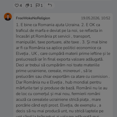
4
1
1
FreeWokeNoReligion
19.05.2026, 10:52
1. E bine ca Romania ajuta Ucraina. 2. E OK ca
traficul de marfa e deviat pe la noi, se reflecta in
încasări pt România pt servicii , transport,
manipulări, taxe portuare, alte taxe . 3. Și mai bine
ar fi ca România sa aplice politici economice ca
Elveția , UK , care cumpără materii prime ieftine și le
prelucrează iar în final exporta valoare adăugată.
Deci ar trebui să cumpărăm noi toate materiile
prime ucrainiene, cereale, minereuri , să le
prelucrăm sau chiar exportăm ca atare cu comision .
Dar România nu e Elveția , hub mondial pentru
mărfurile tari și produse de bază. Românii nu le au
de loc cu comerțul și mai nou, fermierii români
acuză ca cerealele ucrainiene strică piața , mare
porcărie când ești prost. Elveția, de exemplu , a
decis să nu mai producă unt, nu strică laptele pe
unt când la brânzeturi ai valoare adăugată mai