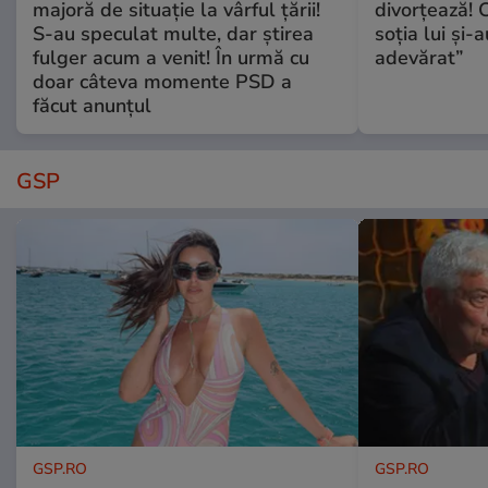
majoră de situație la vârful țării!
divorțează! C
S-au speculat multe, dar știrea
soția lui și-
fulger acum a venit! În urmă cu
adevărat”
doar câteva momente PSD a
făcut anunțul
GSP
GSP.RO
GSP.RO