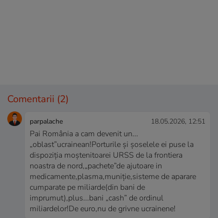
Comentarii
(2)
parpalache
18.05.2026, 12:51
Pai România a cam devenit un...
„oblast”ucrainean!Porturile și șoselele ei puse la
dispoziția moștenitoarei URSS de la frontiera
noastra de nord,„pachete”de ajutoare in
medicamente,plasma,muniție,sisteme de aparare
cumparate pe miliarde(din bani de
imprumut),plus...bani „cash” de ordinul
miliardelor!De euro,nu de grivne ucrainene!