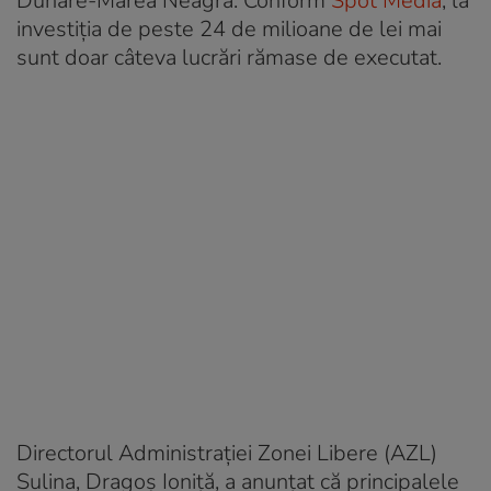
Dunăre-Marea Neagră. Conform
Spot Media
, la
investiția de peste 24 de milioane de lei mai
sunt doar câteva lucrări rămase de executat.
Directorul Administrației Zonei Libere (AZL)
Sulina, Dragoș Ioniță, a anunțat că principalele