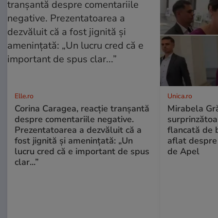
Elle.ro
Unica.ro
Corina Caragea, reacție tranșantă
Mirabela Gră
despre comentariile negative.
surprinzătoar
Prezentatoarea a dezvăluit că a
flancată de 
fost jignită și amenințată: „Un
aflat despre
lucru cred că e important de spus
de Apel
clar...”