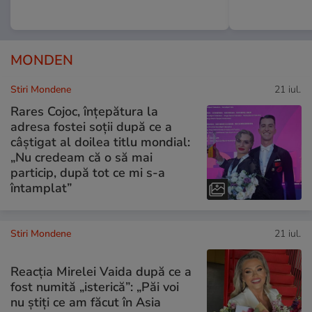
MONDEN
Stiri Mondene
21 iul.
Rares Cojoc, înțepătura la
adresa fostei soții după ce a
câștigat al doilea titlu mondial:
„Nu credeam că o să mai
particip, după tot ce mi s-a
întamplat”
Stiri Mondene
21 iul.
Reacția Mirelei Vaida după ce a
fost numită „isterică”: „Păi voi
nu știți ce am făcut în Asia