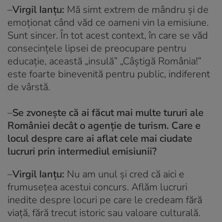
–
Virgil Ianţu:
Mă simt extrem de mândru şi de
emoționat când văd ce oameni vin la emisiune.
Sunt sincer. În tot acest context, în care se văd
consecințele lipsei de preocupare pentru
educație, această „insulă” „Câştigă România!”
este foarte binevenită pentru public, indiferent
de vârstă.
–
Se zvonește că ai făcut mai multe tururi ale
României decât o agenție de turism. Care e
locul despre care ai aflat cele mai ciudate
lucruri prin intermediul emisiunii?
–
Virgil Ianţu:
Nu am unul şi cred că aici e
frumusețea acestui concurs. Aflăm lucruri
inedite despre locuri pe care le credeam fără
viață, fără trecut istoric sau valoare culturală.