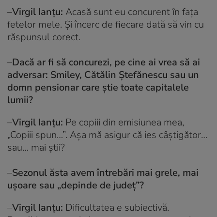
–
Virgil Ianţu:
Acasă sunt eu concurent în faţa
fetelor mele. Și încerc de fiecare dată să vin cu
răspunsul corect.
–
Dacă ar fi să concurezi, pe cine ai vrea să ai
adversar: Smiley, Cătălin Ştefănescu sau un
domn pensionar care știe toate capitalele
lumii?
–
Virgil Ianţu:
Pe copiii din emisiunea mea,
„Copiii spun…”. Așa mă asigur că ies câștigător…
sau… mai știi?
–
Sezonul ăsta avem întrebări mai grele, mai
ușoare sau „depinde de județ”?
–
Virgil Ianţu:
Dificultatea e subiectivă.