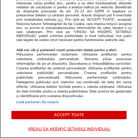
făcut public totul!
interesele si/sau profilul dvs., pentru a va oferi functionalitati aferente
retelelor de socializare si pentru a analiza traficul pe website. Beneficiati
de drepturile prevazute de art. 15-22 din GDPR in legatura cu
prelucrarea datelor cu caracter personal. Aceste drepturi pot fi exercitate
prin modalitatea indicata
aici
. Prin click pe “ACCEPT TOATE”, acceptati
folosirea tuturor Tehnologiilor de tip Cookie, care implica inclusiv acceptul
dvs. cu privire la stocarea/accesarea informatiilor de catre Vendor-ii cu
PARTENERI
care colaboram. Prin click pe “VREAU SA MODIFIC SETARILE
INDIVIDUAL” puteti schimba preferintele in mod individual, mai putin
cele legate de cookie strict necesare pentru functionarea website-ului.
Atât noi, cât și partenerii noștri prelucrăm datele pentru a oferi:
Măsurarea performanței reclamelor. Utilizarea profilurilor pentru
selectarea conținutului personalizat. Stocarea și/sau accesarea
informațiilor de pe un dispozitiv. Dezvoltarea și îmbunătățirea serviciilor.
Crearea profilurilor de conținut personalizat. Utilizarea profilurilor pentru
selectarea publicității personalizate. Crearea profilurilor pentru
publicitate personalizată. Măsurarea performanței conținutului.
Înțelegerea publicului prin statistici sau combinații de date din surse
diferite. Utilizarea datelor limitate pentru a selecta conținutul. Utilizarea
de date limitate pentru a selecta publicitatea. Date precise de geolocație
și identificarea prin scanarea dispozitivului.
Listă parteneri (furnizori)
GSP.ro
GSP.ro
ACCEPT TOATE
Cu ei dă Gigi război! » „Armata”
Fanii sunt în 
de 12 acționari care bagă bani la
nerecunoscut
VREAU SA MODIFIC SETARILE INDIVIDUAL
Universitatea Craiova: partenerii
doctorul ved