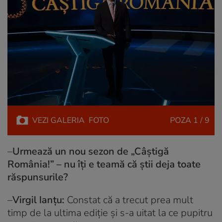
VEZI
GALERIA
FOTO
POZA
1 / 9
–
Urmează un nou sezon de „Câștigă
România!” – nu îţi e teamă că știi deja toate
răspunsurile?
–
Virgil Ianţu:
Constat că a trecut prea mult
timp de la ultima ediție şi s-a uitat la ce pupitru