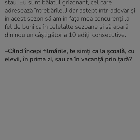
stau. Eu sunt băiatul grizonant, cel care
adresează întrebările, J dar aștept într-adevăr şi
în acest sezon să am în faţa mea concurenți la
fel de buni ca în celelalte sezoane şi să apară
din nou un câștigător a 10 ediții consecutive.
–
Când începi filmările, te simți ca la școală, cu
elevii, în prima zi, sau ca în vacanță prin ţară?