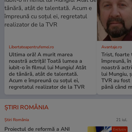
Libertateapentrufemei.ro
Avantaje.ro
Ultima oră! A murit marea
Trist, foarte
noastră actriță! Toată lumea a
împreună, în
iubit-o în filmul lui Mungiu! Atât
noastră actri
de tânără, atât de talentată.
lui Mungiu, ș
Acum e împreună cu soțul ei,
TVR au fost 
regretatul realizator de la TVR
până când mo
ȘTIRI ROMÂNIA
Știri România
21 iul.
Proiectul de reformă a ANI
Exclusiv