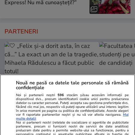
Express! Nu mă cunoașteți!?”
PARTENERI
Nouă ne pasă ca datele tale personale să rămână
confidențiale
Noi și partenerii noștri
596
stocăm și/sau accesăm informații pe
dispozitivul dvs., precum identificatorii cookie unici pentru prelucrarea
datelor cu caracter personal. Puteți accepta sau gestiona preferințele dvs.
făcând clic mai jos, respectiv vă puteți opune utilizării unui interes legitim
TVMania.ro
ObservatorNews
în orice moment pe pagina cu politica de confidențialitate. Aceste alegeri
vor fi raportate partenerilor noștri și nu vă vor afecta navigarea.
Mai
🤍 „Felix și-a dorit asta, în caz
Facultatea l
multe detalii
Noi si partenerii nostri (retelele de socializare si agentiile de publicitate
că…” La exact un an de la
studenţi pe 
partenere, precum si furnizorii nostri de servicii de date analitice)
prelucram date pentru a permite website-ului sa functioneze, pentru a
tragedie, Mihaela Rădulescu a
de candidaţi
personaliza continutul si anunturile publicitare afisate in functie de