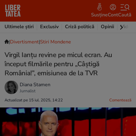
Susține
Cont
Caută
Ultimele știri
Exclusiv
Criză politică
Opinii
Video
|
Divertisment
|
Stiri Mondene
Virgil Ianțu revine pe micul ecran. Au
început filmările pentru „Câştigă
România!”, emisiunea de la TVR
Diana Stamen
Jurnalist
Actualizat pe 15 iul. 2025, 14:22
Comentează