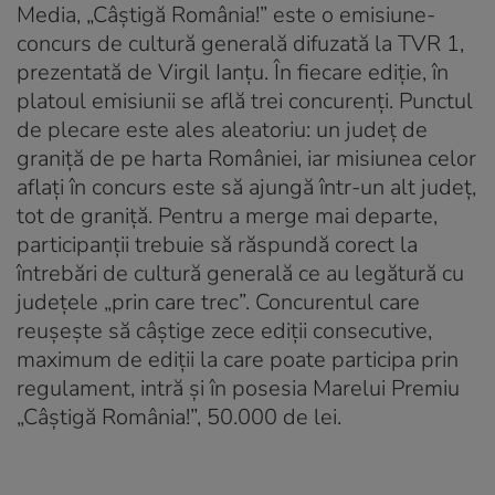
Media, „Câştigă România!” este o emisiune-
concurs de cultură generală difuzată la TVR 1,
prezentată de Virgil Ianţu. În fiecare ediţie, în
platoul emisiunii se află trei concurenţi. Punctul
de plecare este ales aleatoriu: un judeţ de
graniţă de pe harta României, iar misiunea celor
aflaţi în concurs este să ajungă într-un alt judeţ,
tot de graniţă. Pentru a merge mai departe,
participanţii trebuie să răspundă corect la
întrebări de cultură generală ce au legătură cu
judeţele „prin care trec”. Concurentul care
reuşeşte să câştige zece ediţii consecutive,
maximum de ediţii la care poate participa prin
regulament, intră şi în posesia Marelui Premiu
„Câştigă România!”, 50.000 de lei.