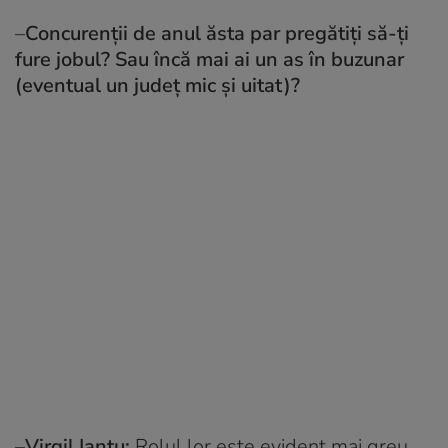
–
Concurenții de anul ăsta par pregătiți să-ţi
fure jobul? Sau încă mai ai un as în buzunar
(eventual un județ mic și uitat)?
–
Virgil Ianţu:
Rolul lor este evident mai greu,