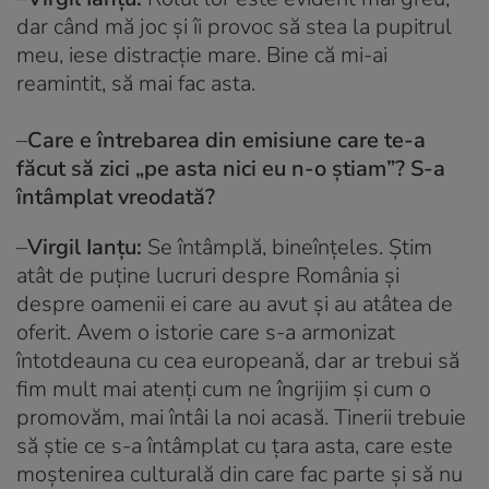
dar când mă joc şi îi provoc să stea la pupitrul
meu, iese distracție mare. Bine că mi-ai
reamintit, să mai fac asta.
–
Care e întrebarea din emisiune care te-a
făcut să zici „pe asta nici eu n-o știam”? S-a
întâmplat vreodată?
–
Virgil Ianţu:
Se întâmplă, bineînțeles. Știm
atât de puține lucruri despre România şi
despre oamenii ei care au avut şi au atâtea de
oferit. Avem o istorie care s-a armonizat
întotdeauna cu cea europeană, dar ar trebui să
fim mult mai atenți cum ne îngrijim şi cum o
promovăm, mai întâi la noi acasă. Tinerii trebuie
să știe ce s-a întâmplat cu ţara asta, care este
moştenirea culturală din care fac parte şi să nu