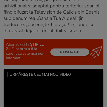
achiziționat și adaptat pentru teritoriul spaniol,
fiind difuzat la Television de Galicia din Spania,
sub denumirea „Gana a Tua Aldea!” (în
traducere: „Cucereşte-ţi oraşul!”) şi unde se
difuzează deja cel de-al doilea sezon.
Abonați-vă la
ȘTIRILE
ZILEI
pentru a fi la
ABONEAZĂ-TE
curent cu cele mai noi
informații.
URMĂREȘTE CEL MAI NOU VIDEO