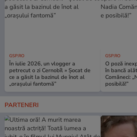
GSP.RO
GSP.RO
În iulie 2026, un vlogger a
O poză inexp
petrecut o zi Cernobîl » Șocat de
în bancă ală
ce a găsit la bazinul de înot al
Comăneci: „N
„orașului fantomă”
posibilă!”
PARTENERI