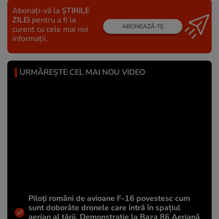
Abonați-vă la
ȘTIRILE
ZILEI
pentru a fi la
ABONEAZĂ-TE
curent cu cele mai noi
informații.
URMĂREȘTE CEL MAI NOU VIDEO
Piloți români de avioane F-16 povestesc cum
sunt doborâte dronele care intră în spațiul
aerian al țării. Demonstrație la Baza 86 Aeriană