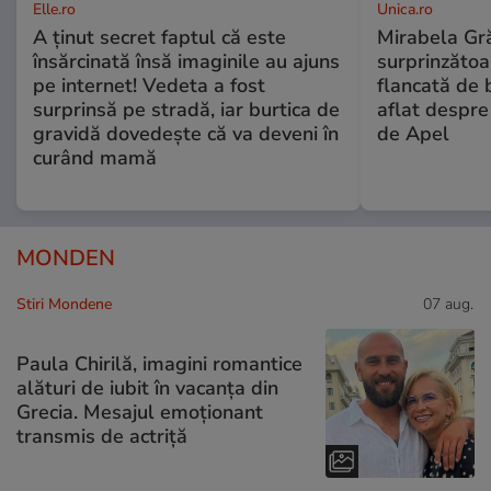
Elle.ro
Unica.ro
A ținut secret faptul că este
Mirabela Gră
însărcinată însă imaginile au ajuns
surprinzătoar
pe internet! Vedeta a fost
flancată de 
surprinsă pe stradă, iar burtica de
aflat despre
gravidă dovedește că va deveni în
de Apel
curând mamă
MONDEN
Stiri Mondene
07 aug.
Paula Chirilă, imagini romantice
alături de iubit în vacanța din
Grecia. Mesajul emoționant
transmis de actriță