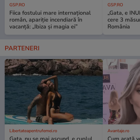
GSP.RO
GSP.RO
Fiica fostului mare internațional
„Gata, e IN
român, apariție incendiară în
cere 3 măsu
vacanță: „Ibiza și magia ei”
România
PARTENERI
Libertateapentrufemei.ro
Avantaje.ro
Gata, nu se mai ascund, e cuplul
Cum arată v