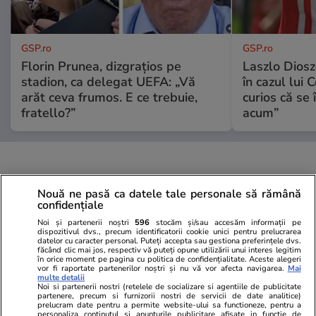
GSP.ro
GSP.ro
Florin Prunea, dizgrațios pe
Laszlo Diosz
stadion, ca delegat UEFA: „Vă
în cazul lui 
arăt ceva frumos. E ce trebuie,
curios că se
fratello?”
acum”
Nouă ne pasă ca datele tale personale să rămână
confidențiale
Noi și partenerii noștri
596
stocăm și/sau accesăm informații pe
dispozitivul dvs., precum identificatorii cookie unici pentru prelucrarea
datelor cu caracter personal. Puteți accepta sau gestiona preferințele dvs.
făcând clic mai jos, respectiv vă puteți opune utilizării unui interes legitim
în orice moment pe pagina cu politica de confidențialitate. Aceste alegeri
vor fi raportate partenerilor noștri și nu vă vor afecta navigarea.
Mai
multe detalii
Noi si partenerii nostri (retelele de socializare si agentiile de publicitate
partenere, precum si furnizorii nostri de servicii de date analitice)
prelucram date pentru a permite website-ului sa functioneze, pentru a
personaliza continutul si anunturile publicitare afisate in functie de