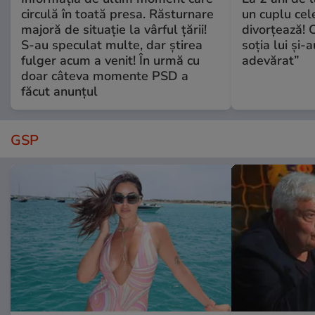
circulă în toată presa. Răsturnare
un cuplu ce
majoră de situație la vârful țării!
divorțează! C
S-au speculat multe, dar știrea
soția lui și-
fulger acum a venit! În urmă cu
adevărat”
doar câteva momente PSD a
făcut anunțul
GSP