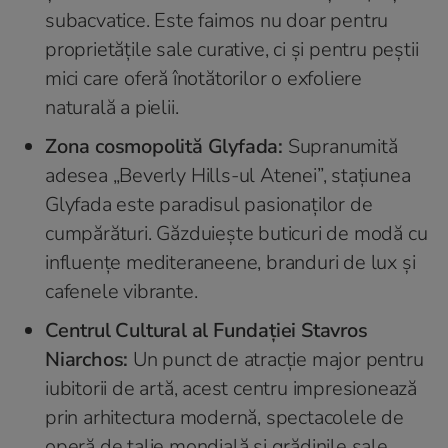
subacvatice. Este faimos nu doar pentru
proprietățile sale curative, ci și pentru peștii
mici care oferă înotătorilor o exfoliere
naturală a pielii.
Zona cosmopolită Glyfada:
Supranumită
adesea „Beverly Hills-ul Atenei”, stațiunea
Glyfada este paradisul pasionaților de
cumpărături. Găzduiește buticuri de modă cu
influențe mediteraneene, branduri de lux și
cafenele vibrante.
Centrul Cultural al Fundației Stavros
Niarchos:
Un punct de atracție major pentru
iubitorii de artă, acest centru impresionează
prin arhitectura modernă, spectacolele de
operă de talie mondială și grădinile sale