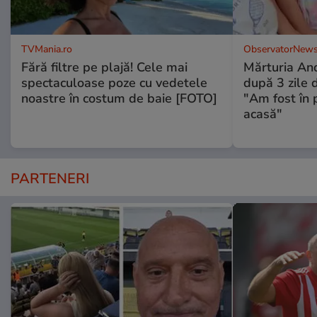
TVMania.ro
ObservatorNews
Fără filtre pe plajă! Cele mai
Mărturia And
spectaculoase poze cu vedetele
după 3 zile d
noastre în costum de baie [FOTO]
"Am fost în p
acasă"
PARTENERI