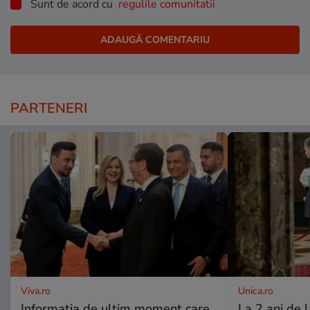
Sunt de acord cu
regulile comunitatii
PARTENERI
Viva.ro
Unica.ro
Informația de ultim moment care
La 2 ani de 