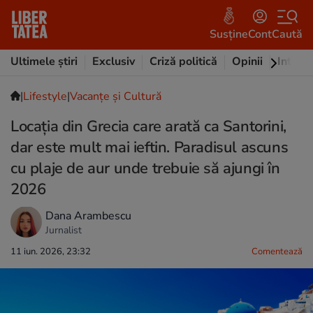
Susține
Cont
Caută
Ultimele știri
Exclusiv
Criză politică
Opinii
Intervi
|
Lifestyle
|
Vacanțe și Cultură
Locația din Grecia care arată ca Santorini,
dar este mult mai ieftin. Paradisul ascuns
cu plaje de aur unde trebuie să ajungi în
2026
Dana Arambescu
Jurnalist
11 iun. 2026, 23:32
Comentează