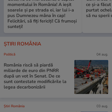
momentului în România! A ieșit
ce și-a făcut
soarele și pe strada ei, iar lui i-a
purtat ochel
pus Dumnezeu mâna în cap!
să nu sperii c
Felicitări, să fiți fericiți! Că frumoși
sunteți!
ȘTIRI ROMÂNIA
Politică
04 aug.
România riscă să piardă
miliarde de euro din PNRR
după un vot în Senat. De ce
sunt contestate modificările la
legea decarbonizării
Știri România
03 aug.