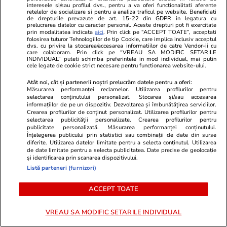
interesele si/sau profilul dvs., pentru a va oferi functionalitati aferente
retelelor de socializare si pentru a analiza traficul pe website. Beneficiati
de drepturile prevazute de art. 15-22 din GDPR in legatura cu
prelucrarea datelor cu caracter personal. Aceste drepturi pot fi exercitate
prin modalitatea indicata
aici
. Prin click pe “ACCEPT TOATE”, acceptati
folosirea tuturor Tehnologiilor de tip Cookie, care implica inclusiv acceptul
dvs. cu privire la stocarea/accesarea informatiilor de catre Vendor-ii cu
care colaboram. Prin click pe “VREAU SA MODIFIC SETARILE
PARTENERI
INDIVIDUAL” puteti schimba preferintele in mod individual, mai putin
cele legate de cookie strict necesare pentru functionarea website-ului.
Atât noi, cât și partenerii noștri prelucrăm datele pentru a oferi:
Măsurarea performanței reclamelor. Utilizarea profilurilor pentru
selectarea conținutului personalizat. Stocarea și/sau accesarea
informațiilor de pe un dispozitiv. Dezvoltarea și îmbunătățirea serviciilor.
Crearea profilurilor de conținut personalizat. Utilizarea profilurilor pentru
selectarea publicității personalizate. Crearea profilurilor pentru
publicitate personalizată. Măsurarea performanței conținutului.
Înțelegerea publicului prin statistici sau combinații de date din surse
diferite. Utilizarea datelor limitate pentru a selecta conținutul. Utilizarea
de date limitate pentru a selecta publicitatea. Date precise de geolocație
și identificarea prin scanarea dispozitivului.
Listă parteneri (furnizori)
ACCEPT TOATE
Mediafax.ro
StirileKanalD.ro
Surprinzător: cea mai ieftină bere
UPDATE Zi d
VREAU SA MODIFIC SETARILE INDIVIDUAL
și cea mai scumpă bere NU se
Georgescu! F
găsesc în Europa
prezidențiale