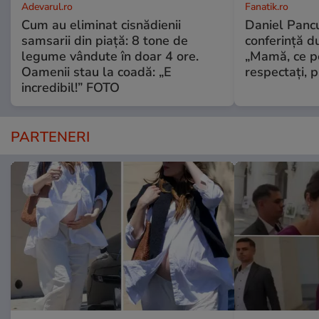
Adevarul.ro
Fanatik.ro
Cum au eliminat cisnădienii
Daniel Pancu
samsarii din piață: 8 tone de
conferință d
legume vândute în doar 4 ore.
„Mamă, ce p
Oamenii stau la coadă: „E
respectați, p
incredibil!” FOTO
PARTENERI