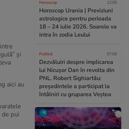
Horoscop
12:00
Horoscop Urania | Previziuni
astrologice pentru perioada
18 – 24 iulie 2026. Soarele va
intra în zodia Leului
intre
gulă” și
Politică
07:00
âteva
Dezvăluiri despre implicarea
lui Nicușor Dan în revolta din
PNL. Robert Sighiartău:
ng aici au
președintele a participat la
întâlniri cu gruparea Veștea
paratele
i de pui