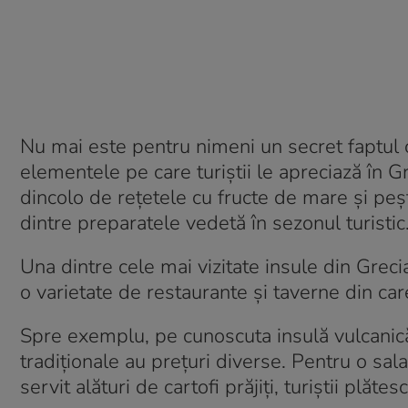
Nu mai este pentru nimeni un secret faptul c
elementele pe care turiștii le apreciază în G
dincolo de rețetele cu fructe de mare și peșt
dintre preparatele vedetă în sezonul turistic
Una dintre cele mai vizitate insule din Grecia 
o varietate de restaurante și taverne din car
Spre exemplu, pe cunoscuta insulă vulcanică
tradiționale au prețuri diverse. Pentru o sala
servit alături de cartofi prăjiți, turiștii plăte