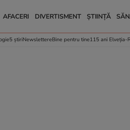
AFACERI
DIVERTISMENT
ȘTIINȚĂ
SĂN
Bani și Afaceri
Monden
Știri Știință
Știri 
Auto
Horoscop
Schimbări climati
Relații
Locuri de muncă
Muzică și Filme
Rețete
ogie
5 știri
Newslettere
Bine pentru tine
115 ani Elveția
Imobiliare.ro
Vacanțe și Cultură
Fructe
eJobs.ro
Îngriji