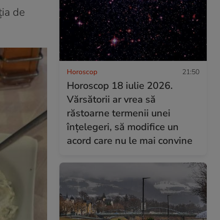
ția de
Horoscop
21:50
Horoscop 18 iulie 2026.
Vărsătorii ar vrea să
răstoarne termenii unei
înțelegeri, să modifice un
acord care nu le mai convine