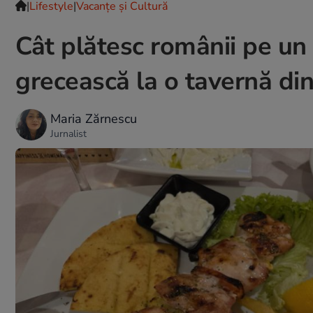
|
Lifestyle
|
Vacanțe și Cultură
Cât plătesc românii pe un t
grecească la o tavernă din
Maria Zărnescu
Jurnalist