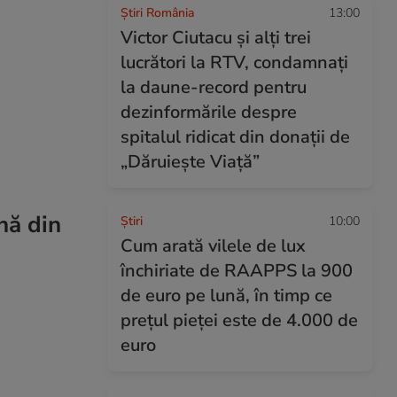
Știri România
13:00
Victor Ciutacu și alți trei
lucrători la RTV, condamnați
la daune-record pentru
dezinformările despre
spitalul ridicat din donații de
„Dăruiește Viață”
nă din
Ştiri
10:00
Cum arată vilele de lux
închiriate de RAAPPS la 900
de euro pe lună, în timp ce
prețul pieței este de 4.000 de
euro