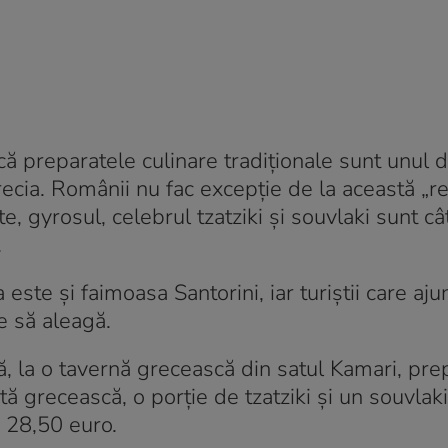
ă preparatele culinare tradiționale sunt unul d
recia. Românii nu fac excepție de la această „re
e, gyrosul, celebrul tzatziki și souvlaki sunt c
.
este și faimoasa Santorini, iar turiștii care aju
e să aleagă.
, la o tavernă grecească din satul Kamari, pre
tă grecească, o porție de tzatziki și un souvlak
sc 28,50 euro.