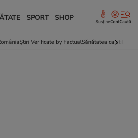
ĂTATE
SPORT
SHOP
Susține
Cont
Caută
Sănătate și Fitness
ce
 culinare
-România
Știri Verificate by Factual
Sănătatea ca stil de vi
 și legume
rea plantelor