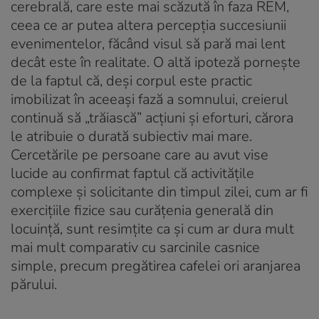
cerebrală, care este mai scăzută în faza REM,
ceea ce ar putea altera percepția succesiunii
evenimentelor, făcând visul să pară mai lent
decât este în realitate. O altă ipoteză pornește
de la faptul că, deși corpul este practic
imobilizat în aceeași fază a somnului, creierul
continuă să „trăiască” acțiuni și eforturi, cărora
le atribuie o durată subiectiv mai mare.
Cercetările pe persoane care au avut vise
lucide au confirmat faptul că activitățile
complexe și solicitante din timpul zilei, cum ar fi
exercițiile fizice sau curățenia generală din
locuință, sunt resimțite ca și cum ar dura mult
mai mult comparativ cu sarcinile casnice
simple, precum pregătirea cafelei ori aranjarea
părului.