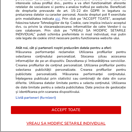
interesele si/sau profilul dvs., pentru a va oferi functionalitati aferente
retelelor de socializare si pentru a analiza traficul pe website. Beneficiati
PARTENERI
de drepturile prevazute de art. 15-22 din GDPR in legatura cu
prelucrarea datelor cu caracter personal. Aceste drepturi pot fi exercitate
prin modalitatea indicata
aici
. Prin click pe “ACCEPT TOATE”, acceptati
folosirea tuturor Tehnologiilor de tip Cookie, care implica inclusiv acceptul
dvs. cu privire la stocarea/accesarea informatiilor de catre Vendor-ii cu
care colaboram. Prin click pe “VREAU SA MODIFIC SETARILE
INDIVIDUAL” puteti schimba preferintele in mod individual, mai putin
cele legate de cookie strict necesare pentru functionarea website-ului.
Atât noi, cât și partenerii noștri prelucrăm datele pentru a oferi:
Măsurarea performanței reclamelor. Utilizarea profilurilor pentru
selectarea conținutului personalizat. Stocarea și/sau accesarea
informațiilor de pe un dispozitiv. Dezvoltarea și îmbunătățirea serviciilor.
Crearea profilurilor de conținut personalizat. Utilizarea profilurilor pentru
selectarea publicității personalizate. Crearea profilurilor pentru
publicitate personalizată. Măsurarea performanței conținutului.
Înțelegerea publicului prin statistici sau combinații de date din surse
diferite. Utilizarea datelor limitate pentru a selecta conținutul. Utilizarea
Libertateapentrufemei.ro
Avantaje.ro
de date limitate pentru a selecta publicitatea. Date precise de geolocație
și identificarea prin scanarea dispozitivului.
Doliu la TV! Anunțul tragic al
Dieta Melan
Listă parteneri (furnizori)
dimineții a venit acum și frânge
oricine! Regi
inimi! A murit subit
urmează zilni
ACCEPT TOATE
prezentatoarea TV care ani de
specialiști! 
zile ne-a adus știri de pe Litoral
fiecare zi și 
VREAU SA MODIFIC SETARILE INDIVIDUAL
acestui stil 