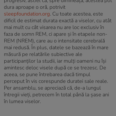
progresiv, astfel că, spre dimineață, acestea pot
dura aproape o oră, potrivit
sleepfoundation.org
. Cu toate acestea, este
dificil de estimat durata exactă a viselor, cu atât
mai mult cu cât visarea nu are loc exclusiv în
faza de somn REM, ci apare și în etapele non-
REM (NREM), care au o intensitate cerebrală
mai redusă. În plus, datele se bazează în mare
măsură pe relatările subiective ale
participanților la studii, iar mulți oameni nu își
amintesc deloc visele după ce se trezesc. De
aceea, se pune întrebarea dacă timpul
perceput în vis corespunde duratei sale reale.
Per ansamblu, se apreciază că, de-a lungul
întregii vieți, petrecem în total până la șase ani
în lumea viselor.