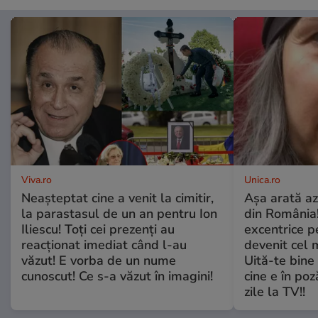
Viva.ro
Unica.ro
Neașteptat cine a venit la cimitir,
Așa arată az
la parastasul de un an pentru Ion
din România!
Iliescu! Toți cei prezenți au
excentrice pe
reacționat imediat când l-au
devenit cel 
văzut! E vorba de un nume
Uită-te bine 
cunoscut! Ce s-a văzut în imagini!
cine e în poz
zile la TV!!