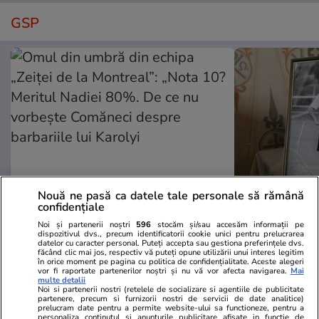
GSP
Nouă ne pasă ca datele tale personale să rămână
confidențiale
GSP.RO
GSP.RO
Noi și partenerii noștri
596
stocăm și/sau accesăm informații pe
Omul din umbră din echipa „Zeiței
Situație dur
dispozitivul dvs., precum identificatorii cookie unici pentru prelucrarea
de la Montreal”: „Nota 10?
are unde să-
datelor cu caracter personal. Puteți accepta sau gestiona preferințele dvs.
făcând clic mai jos, respectiv vă puteți opune utilizării unui interes legitim
Meritul Nadiei 80%. De ce nu
Constantin 
în orice moment pe pagina cu politica de confidențialitate. Aceste alegeri
vor fi raportate partenerilor noștri și nu vă vor afecta navigarea.
Mai
vorbește Comăneci despre
primit un ră
multe detalii
barbariile lui Karolyi
Dinamo”
Noi si partenerii nostri (retelele de socializare si agentiile de publicitate
partenere, precum si furnizorii nostri de servicii de date analitice)
prelucram date pentru a permite website-ului sa functioneze, pentru a
personaliza continutul si anunturile publicitare afisate in functie de