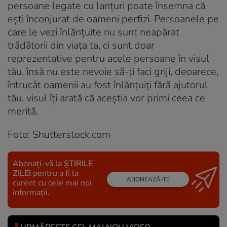
persoane legate cu lanțuri poate însemna că
ești înconjurat de oameni perfizi. Persoanele pe
care le vezi înlănțuite nu sunt neapărat
trădătorii din viața ta, ci sunt doar
reprezentative pentru acele persoane în visul
tău, însă nu este nevoie să-ți faci griji, deoarece,
întrucât oamenii au fost înlănțuiți fără ajutorul
tău, visul îți arată că aceștia vor primi ceea ce
merită.
Foto: Shutterstock.com
Abonați-vă la
ȘTIRILE
ZILEI
pentru a fi la
ABONEAZĂ-TE
curent cu cele mai noi
informații.