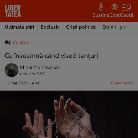
Susține
Cont
Caută
Ultimele știri
Exclusiv
Criză politică
Opinii
Intervi
|
Lifestyle
Ce înseamnă când visezi lanțuri
Mihai Morcovescu
redactor SEO
12 mai 2026, 14:48
Comentează