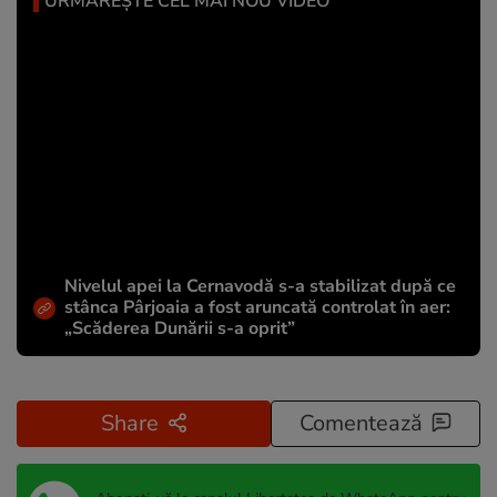
URMĂREȘTE CEL MAI NOU VIDEO
Nivelul apei la Cernavodă s-a stabilizat după ce
stânca Pârjoaia a fost aruncată controlat în aer:
„Scăderea Dunării s-a oprit”
Share
Comentează