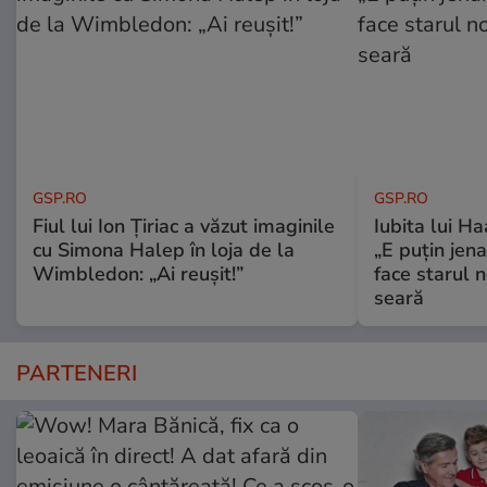
GSP.RO
GSP.RO
Fiul lui Ion Țiriac a văzut imaginile
Iubita lui Ha
cu Simona Halep în loja de la
„E puțin jen
Wimbledon: „Ai reușit!”
face starul n
seară
PARTENERI