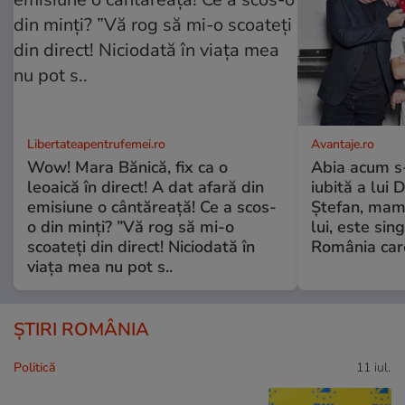
Libertateapentrufemei.ro
Avantaje.ro
Wow! Mara Bănică, fix ca o
Abia acum s-
leoaică în direct! A dat afară din
iubită a lui 
emisiune o cântăreață! Ce a scos-
Ștefan, mama 
o din minți? ”Vă rog să mi-o
lui, este si
scoateți din direct! Niciodată în
România care
viața mea nu pot s..
ȘTIRI ROMÂNIA
Politică
11 iul.