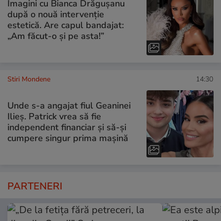
Imagini cu Bianca Drăgușanu
după o nouă intervenție
estetică. Are capul bandajat:
„Am făcut-o și pe asta!”
Stiri Mondene
14:30
Unde s-a angajat fiul Geaninei
Ilieș. Patrick vrea să fie
independent financiar și să-și
cumpere singur prima mașină
PARTENERI