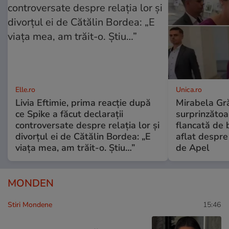
Elle.ro
Unica.ro
Livia Eftimie, prima reacție după
Mirabela Gră
ce Spike a făcut declarații
surprinzătoar
controversate despre relația lor și
flancată de 
divorțul ei de Cătălin Bordea: „E
aflat despre
viața mea, am trăit-o. Știu…”
de Apel
MONDEN
Stiri Mondene
15:46