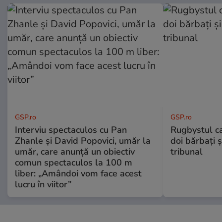
GSP.ro
GSP.ro
Interviu spectaculos cu Pan
Rugbystul ca
Zhanle și David Popovici, umăr la
doi bărbați ș
umăr, care anunță un obiectiv
tribunal
comun spectaculos la 100 m
liber: „Amândoi vom face acest
lucru în viitor”