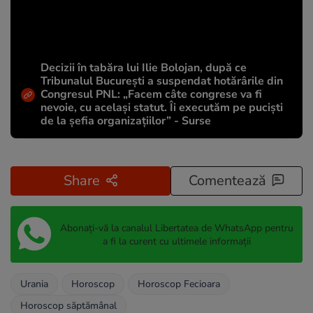
Decizii în tabăra lui Ilie Bolojan, după ce
Tribunalul București a suspendat hotărârile din
Congresul PNL: „Facem câte congrese va fi
nevoie, cu același statut. Îi executăm pe puciști
de la șefia organizațiilor” - Surse
Share
Comentează
Abonați-vă la canalul Libertatea de WhatsApp pentru
a fi la curent cu ultimele informații
Urania
Horoscop
Horoscop Fecioara
Horoscop săptămânal