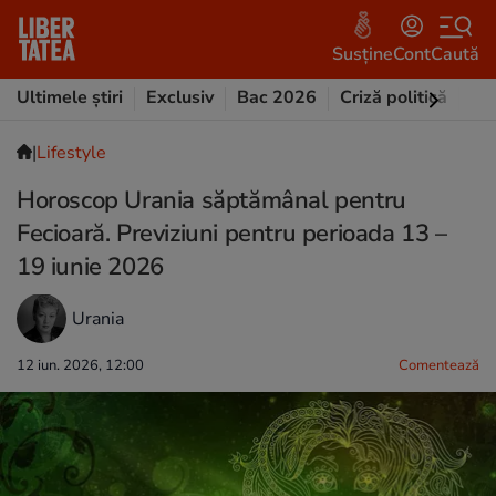
Susține
Cont
Caută
Ultimele știri
Exclusiv
Bac 2026
Criză politică
Opi
|
Lifestyle
Horoscop Urania săptămânal pentru
Fecioară. Previziuni pentru perioada 13 –
19 iunie 2026
Urania
12 iun. 2026, 12:00
Comentează