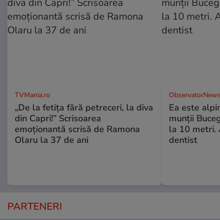
TVMania.ro
ObservatorNews
„De la fetița fără petreceri, la diva
Ea este alpin
din Capri!” Scrisoarea
munţii Buceg
emoționantă scrisă de Ramona
la 10 metri.
Olaru la 37 de ani
dentist
PARTENERI