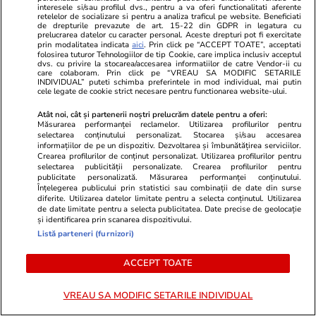
interesele si/sau profilul dvs., pentru a va oferi functionalitati aferente
retelelor de socializare si pentru a analiza traficul pe website. Beneficiati
Lifestyle
13:58
Vacanțe și Cultu
de drepturile prevazute de art. 15-22 din GDPR in legatura cu
prelucrarea datelor cu caracter personal. Aceste drepturi pot fi exercitate
90 de oameni au investit câte
Locul de va
prin modalitatea indicata
aici
. Prin click pe “ACCEPT TOATE”, acceptati
folosirea tuturor Tehnologiilor de tip Cookie, care implica inclusiv acceptul
50.000 de euro și au cumpărat
care costă do
dvs. cu privire la stocarea/accesarea informatiilor de catre Vendor-ii cu
care colaboram. Prin click pe “VREAU SA MODIFIC SETARILE
împreună un întreg sat din
Administrato
INDIVIDUAL” puteti schimba preferintele in mod individual, mai putin
cele legate de cookie strict necesare pentru functionarea website-ului.
Toscana. Cum funcționează
numărul șezl
Atât noi, cât și partenerii noștri prelucrăm datele pentru a oferi:
proiectul Borgo Batone
Măsurarea performanței reclamelor. Utilizarea profilurilor pentru
selectarea conținutului personalizat. Stocarea și/sau accesarea
informațiilor de pe un dispozitiv. Dezvoltarea și îmbunătățirea serviciilor.
Crearea profilurilor de conținut personalizat. Utilizarea profilurilor pentru
selectarea publicității personalizate. Crearea profilurilor pentru
Horoscop
11 iul.
publicitate personalizată. Măsurarea performanței conținutului.
Înțelegerea publicului prin statistici sau combinații de date din surse
Horoscop 12 iulie 2026.
diferite. Utilizarea datelor limitate pentru a selecta conținutul. Utilizarea
de date limitate pentru a selecta publicitatea. Date precise de geolocație
Balanțele nu trebuie să
și identificarea prin scanarea dispozitivului.
cerceteze informații care ajung
Listă parteneri (furnizori)
la ei pe căi neoficiale, din gură
ACCEPT TOATE
în gură
VREAU SA MODIFIC SETARILE INDIVIDUAL