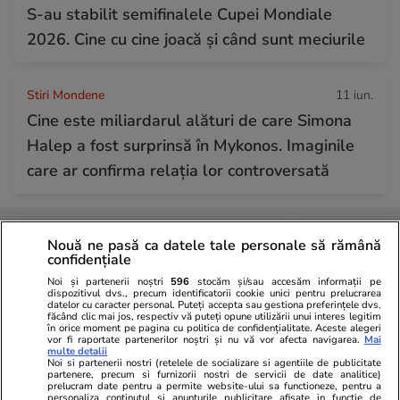
S-au stabilit semifinalele Cupei Mondiale
2026. Cine cu cine joacă și când sunt meciurile
Stiri Mondene
11 iun.
Cine este miliardarul alături de care Simona
Halep a fost surprinsă în Mykonos. Imaginile
care ar confirma relația lor controversată
Nouă ne pasă ca datele tale personale să rămână
confidențiale
Noi și partenerii noștri
596
stocăm și/sau accesăm informații pe
dispozitivul dvs., precum identificatorii cookie unici pentru prelucrarea
datelor cu caracter personal. Puteți accepta sau gestiona preferințele dvs.
făcând clic mai jos, respectiv vă puteți opune utilizării unui interes legitim
în orice moment pe pagina cu politica de confidențialitate. Aceste alegeri
vor fi raportate partenerilor noștri și nu vă vor afecta navigarea.
Mai
multe detalii
Noi si partenerii nostri (retelele de socializare si agentiile de publicitate
partenere, precum si furnizorii nostri de servicii de date analitice)
prelucram date pentru a permite website-ului sa functioneze, pentru a
personaliza continutul si anunturile publicitare afisate in functie de