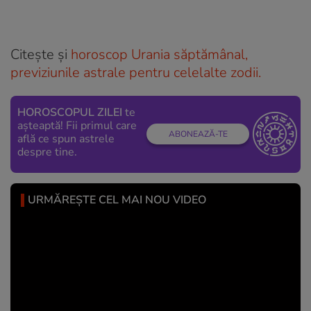
Citește și
horoscop Urania săptămânal,
previziunile astrale pentru celelalte zodii.
HOROSCOPUL ZILEI
te
așteaptă! Fii primul care
ABONEAZĂ-TE
află ce spun astrele
despre tine.
URMĂREȘTE CEL MAI NOU VIDEO