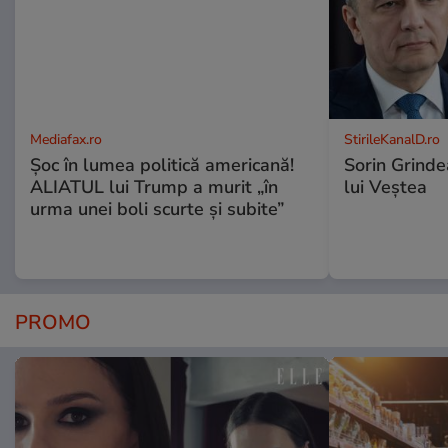
Mediafax.ro
StirileKanalD.ro
Șoc în lumea politică americană!
Sorin Grinde
ALIATUL lui Trump a murit „în
lui Veștea
urma unei boli scurte și subite”
PROMO