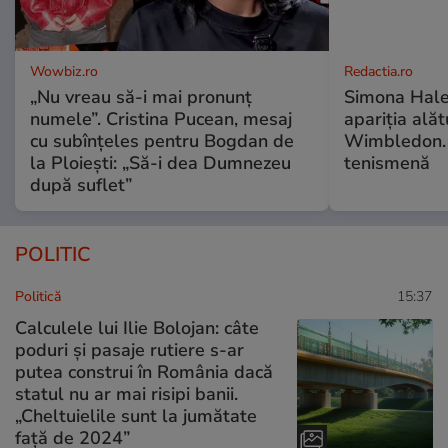
Wowbiz.ro
Redactia.ro
„Nu vreau să-i mai pronunț
Simona Hale
numele”. Cristina Pucean, mesaj
apariția alăt
cu subînțeles pentru Bogdan de
Wimbledon. 
la Ploiești: „Să-i dea Dumnezeu
tenismenă
după suflet”
POLITIC
Politică
15:37
Calculele lui Ilie Bolojan: câte
poduri și pasaje rutiere s-ar
putea construi în România dacă
statul nu ar mai risipi banii.
„Cheltuielile sunt la jumătate
faţă de 2024”