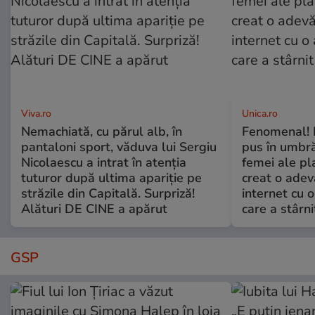
Viva.ro
Unica.ro
Nemachiată, cu părul alb, în
Fenomenal! 
pantaloni sport, văduva lui Sergiu
pus în umbră
Nicolaescu a intrat în atenția
femei ale pl
tuturor după ultima apariție pe
creat o adev
străzile din Capitală. Surpriză!
internet cu o
Alături DE CINE a apărut
care a stârni
GSP