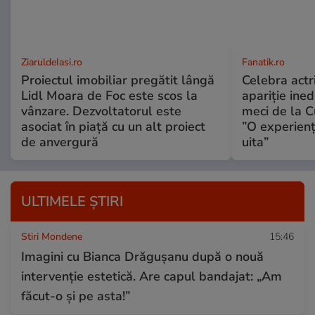
ZiaruldeIasi.ro
Fanatik.ro
Proiectul imobiliar pregătit lângă
Celebra actr
Lidl Moara de Foc este scos la
apariție ined
vânzare. Dezvoltatorul este
meci de la 
asociat în piață cu un alt proiect
”O experienț
de anvergură
uita”
ULTIMELE ȘTIRI
Stiri Mondene
15:46
Imagini cu Bianca Drăgușanu după o nouă
intervenție estetică. Are capul bandajat: „Am
făcut-o și pe asta!”