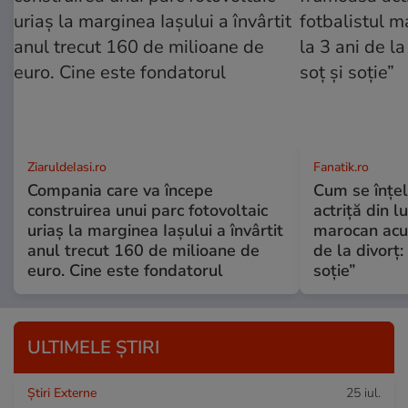
ZiaruldeIasi.ro
Fanatik.ro
Compania care va începe
Cum se înțe
construirea unui parc fotovoltaic
actriță din l
uriaș la marginea Iașului a învârtit
marocan acuz
anul trecut 160 de milioane de
de la divorț:
euro. Cine este fondatorul
soție”
ULTIMELE ȘTIRI
Știri Externe
25 iul.