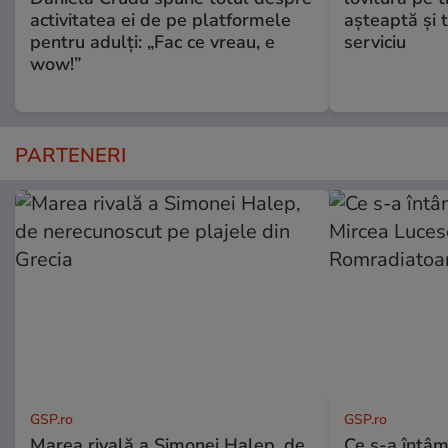
activitatea ei de pe platformele
aşteaptă şi 
pentru adulți: „Fac ce vreau, e
serviciu
wow!”
PARTENERI
GSP.ro
GSP.ro
Marea rivală a Simonei Halep, de
Ce s-a întâmp