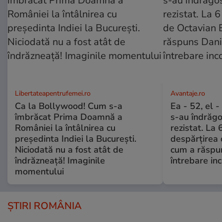
Libertateapentrufemei.ro
Avantaje.ro
Ca la Bollywood! Cum s-a
Ea - 52, el 
îmbrăcat Prima Doamnă a
s-au îndrăgos
României la întâlnirea cu
rezistat. La 
președinta Indiei la București.
despărțirea 
Niciodată nu a fost atât de
cum a răspu
îndrăzneață! Imaginile
întrebare i
momentului
ȘTIRI ROMÂNIA