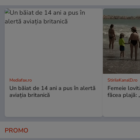
Mediafax.ro
StirileKanalD.ro
Un băiat de 14 ani a pus în alertă
Femeie lovit
aviația britanică
făcea plajă: „
PROMO