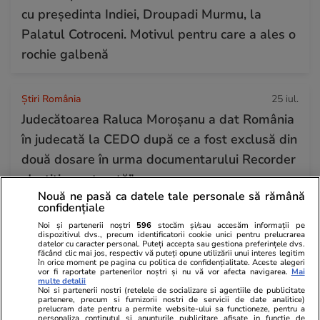
cu președinta Indiei, Droupadi Murmu, la
Palatul Cotroceni. Motivul pentru care a ales o
rochie galbenă
Știri România
25 iul.
Judecătoarea Raluca Moroșanu a dat România
în judecată la CEDO după ce a fost exclusă din
două dosare în urma documentarului Recorder
„Justiție capturată”
Nouă ne pasă ca datele tale personale să rămână
confidențiale
Horoscop
24 iul.
Noi și partenerii noștri
596
stocăm și/sau accesăm informații pe
dispozitivul dvs., precum identificatorii cookie unici pentru prelucrarea
Horoscop Urania | Previziuni astrologice pentru
datelor cu caracter personal. Puteți accepta sau gestiona preferințele dvs.
făcând clic mai jos, respectiv vă puteți opune utilizării unui interes legitim
perioada 25 – 31 iulie 2026. Luna Plină în
în orice moment pe pagina cu politica de confidențialitate. Aceste alegeri
vor fi raportate partenerilor noștri și nu vă vor afecta navigarea.
Mai
multe detalii
Vărsător
Noi si partenerii nostri (retelele de socializare si agentiile de publicitate
partenere, precum si furnizorii nostri de servicii de date analitice)
prelucram date pentru a permite website-ului sa functioneze, pentru a
personaliza continutul si anunturile publicitare afisate in functie de