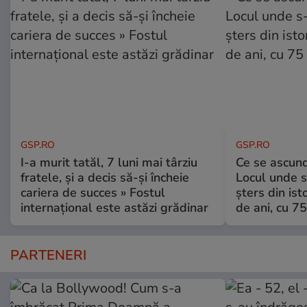
GSP.RO
GSP.RO
I-a murit tatăl, 7 luni mai târziu
Ce se ascund
fratele, și a decis să-și încheie
Locul unde s-
cariera de succes » Fostul
șters din ist
internațional este astăzi grădinar
de ani, cu 7
PARTENERI