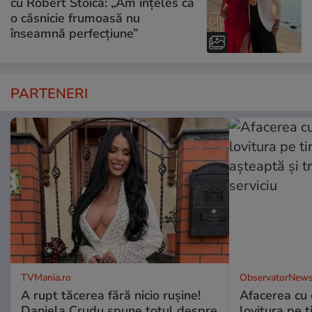
cu Robert Stoica: „Am înțeles că
o căsnicie frumoasă nu
înseamnă perfecțiune”
PARTENERI
TVMania.ro
ObservatorNews
A rupt tăcerea fără nicio rușine!
Afacerea cu 
Daniela Crudu spune totul despre
lovitura pe t