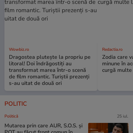
Wowbiz.ro
Redactia.ro
Dragostea plutește la propriu pe
Zodia care v
litoral! Doi îndrăgostiți au
minune în a
transformat marea într-o scenă
curgă multe l
de film romantic. Turiștii prezenți
s-au uitat de două ori
POLITIC
Politică
25 iul.
Mutarea prin care AUR, S.O.S. și
POT au făcut front comun în