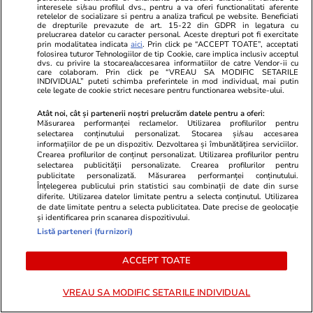
interesele si/sau profilul dvs., pentru a va oferi functionalitati aferente
retelelor de socializare si pentru a analiza traficul pe website. Beneficiati
de drepturile prevazute de art. 15-22 din GDPR in legatura cu
prelucrarea datelor cu caracter personal. Aceste drepturi pot fi exercitate
prin modalitatea indicata
aici
. Prin click pe “ACCEPT TOATE”, acceptati
folosirea tuturor Tehnologiilor de tip Cookie, care implica inclusiv acceptul
dvs. cu privire la stocarea/accesarea informatiilor de catre Vendor-ii cu
care colaboram. Prin click pe “VREAU SA MODIFIC SETARILE
INDIVIDUAL” puteti schimba preferintele in mod individual, mai putin
cele legate de cookie strict necesare pentru functionarea website-ului.
Atât noi, cât și partenerii noștri prelucrăm datele pentru a oferi:
Măsurarea performanței reclamelor. Utilizarea profilurilor pentru
selectarea conținutului personalizat. Stocarea și/sau accesarea
informațiilor de pe un dispozitiv. Dezvoltarea și îmbunătățirea serviciilor.
Crearea profilurilor de conținut personalizat. Utilizarea profilurilor pentru
Vacanțe și Cultură
25 iul.
Horoscop
selectarea publicității personalizate. Crearea profilurilor pentru
publicitate personalizată. Măsurarea performanței conținutului.
Compania aeriană Qantas, zbor
Horoscop 26 
Înțelegerea publicului prin statistici sau combinații de date din surse
diferite. Utilizarea datelor limitate pentru a selecta conținutul. Utilizarea
record de 19 ore din Franța în
încep o perio
de date limitate pentru a selecta publicitatea. Date precise de geolocație
și identificarea prin scanarea dispozitivului.
Australia. Ce pățește corpul tău
relația cu su
Listă parteneri (furnizori)
când stai aproape o zi întreagă în
fondul unui
ACCEPT TOATE
aer
muncă
VREAU SA MODIFIC SETARILE INDIVIDUAL