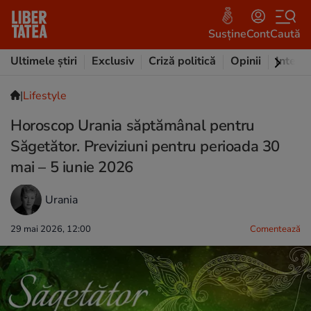
Susține
Cont
Caută
Ultimele știri
Exclusiv
Criză politică
Opinii
Intervi
|
Lifestyle
Horoscop Urania săptămânal pentru
Săgetător. Previziuni pentru perioada 30
mai – 5 iunie 2026
Urania
29 mai 2026, 12:00
Comentează