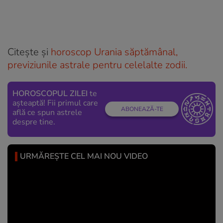
Citește și
horoscop Urania săptămânal,
previziunile astrale pentru celelalte zodii.
HOROSCOPUL ZILEI
te
așteaptă! Fii primul care
ABONEAZĂ-TE
află ce spun astrele
despre tine.
URMĂREȘTE CEL MAI NOU VIDEO