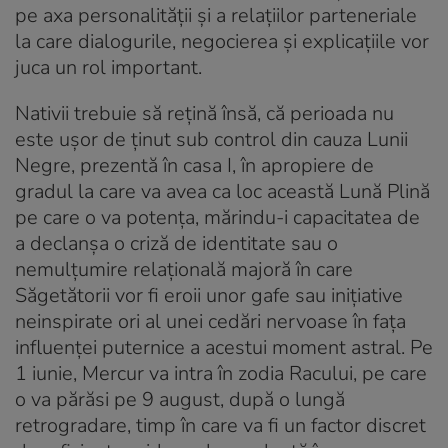
pe axa personalității și a relațiilor parteneriale
la care dialogurile, negocierea și explicațiile vor
juca un rol important.
Nativii trebuie să rețină însă, că perioada nu
este ușor de ținut sub control din cauza Lunii
Negre, prezentă în casa I, în apropiere de
gradul la care va avea ca loc această Lună Plină
pe care o va potența, mărindu-i capacitatea de
a declanșa o criză de identitate sau o
nemulțumire relațională majoră în care
Săgetătorii vor fi eroii unor gafe sau inițiative
neinspirate ori al unei cedări nervoase în fața
influenței puternice a acestui moment astral. Pe
1 iunie, Mercur va intra în zodia Racului, pe care
o va părăsi pe 9 august, după o lungă
retrogradare, timp în care va fi un factor discret