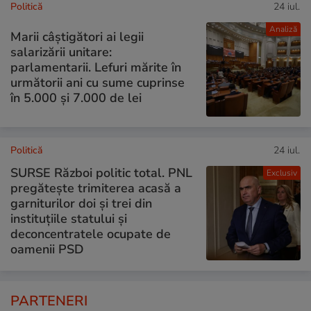
Politică
24 iul.
Analiză
Marii câștigători ai legii
salarizării unitare:
parlamentarii. Lefuri mărite în
următorii ani cu sume cuprinse
în 5.000 și 7.000 de lei
Politică
24 iul.
SURSE Război politic total. PNL
Exclusiv
pregătește trimiterea acasă a
garniturilor doi și trei din
instituțiile statului și
deconcentratele ocupate de
oamenii PSD
PARTENERI