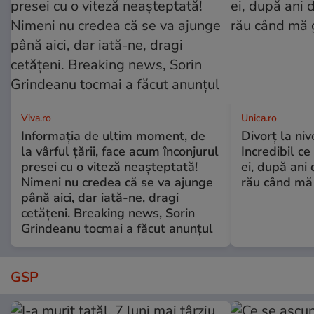
Viva.ro
Unica.ro
Informația de ultim moment, de
Divorț la nive
la vârful țării, face acum înconjurul
Incredibil ce
presei cu o viteză neașteptată!
ei, după ani 
Nimeni nu credea că se va ajunge
rău când mă
până aici, dar iată-ne, dragi
cetățeni. Breaking news, Sorin
Grindeanu tocmai a făcut anunțul
GSP