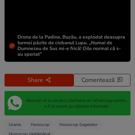
Drona de la Padina, Buzău, a explodat deasupra
turmei păzite de ciobanul Lupu. „Numai de
Dumnezeu de Sus mi-e frică! Oile normal că s-
au speriat”
Share
Comentează
Abonați-vă la canalul Libertatea de WhatsApp pentru
a fi la curent cu ultimele informații
Urania
Horoscop
Horoscop Sagetator
Horoscop săptămânal