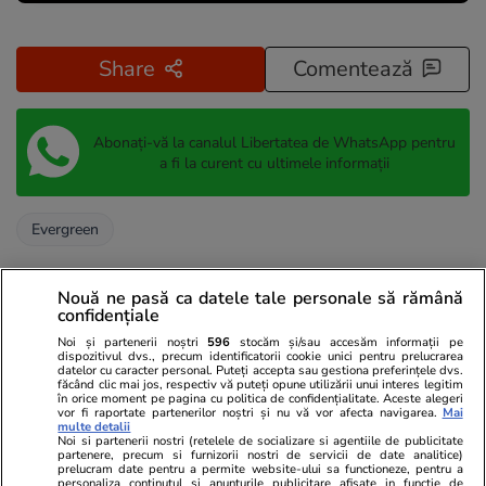
Share
Comentează
Abonați-vă la canalul Libertatea de WhatsApp pentru
a fi la curent cu ultimele informații
Evergreen
Nouă ne pasă ca datele tale personale să rămână
confidențiale
Noi și partenerii noștri
596
stocăm și/sau accesăm informații pe
dispozitivul dvs., precum identificatorii cookie unici pentru prelucrarea
datelor cu caracter personal. Puteți accepta sau gestiona preferințele dvs.
făcând clic mai jos, respectiv vă puteți opune utilizării unui interes legitim
în orice moment pe pagina cu politica de confidențialitate. Aceste alegeri
vor fi raportate partenerilor noștri și nu vă vor afecta navigarea.
Mai
multe detalii
Noi si partenerii nostri (retelele de socializare si agentiile de publicitate
partenere, precum si furnizorii nostri de servicii de date analitice)
prelucram date pentru a permite website-ului sa functioneze, pentru a
personaliza continutul si anunturile publicitare afisate in functie de