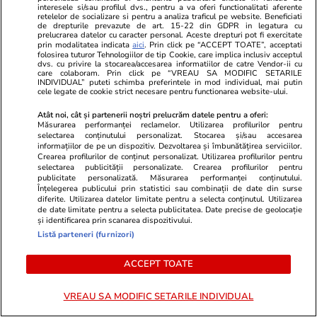
interesele si/sau profilul dvs., pentru a va oferi functionalitati aferente
retelelor de socializare si pentru a analiza traficul pe website. Beneficiati
de drepturile prevazute de art. 15-22 din GDPR in legatura cu
prelucrarea datelor cu caracter personal. Aceste drepturi pot fi exercitate
prin modalitatea indicata
aici
. Prin click pe “ACCEPT TOATE”, acceptati
folosirea tuturor Tehnologiilor de tip Cookie, care implica inclusiv acceptul
dvs. cu privire la stocarea/accesarea informatiilor de catre Vendor-ii cu
care colaboram. Prin click pe “VREAU SA MODIFIC SETARILE
INDIVIDUAL” puteti schimba preferintele in mod individual, mai putin
cele legate de cookie strict necesare pentru functionarea website-ului.
Comentează
Atât noi, cât și partenerii noștri prelucrăm datele pentru a oferi:
Loghează-te în contul tău
pentru a adăuga
Măsurarea performanței reclamelor. Utilizarea profilurilor pentru
comentarii și a te alătura dialogului.
selectarea conținutului personalizat. Stocarea și/sau accesarea
informațiilor de pe un dispozitiv. Dezvoltarea și îmbunătățirea serviciilor.
Crearea profilurilor de conținut personalizat. Utilizarea profilurilor pentru
selectarea publicității personalizate. Crearea profilurilor pentru
publicitate personalizată. Măsurarea performanței conținutului.
Înțelegerea publicului prin statistici sau combinații de date din surse
diferite. Utilizarea datelor limitate pentru a selecta conținutul. Utilizarea
de date limitate pentru a selecta publicitatea. Date precise de geolocație
și identificarea prin scanarea dispozitivului.
Listă parteneri (furnizori)
ACCEPT TOATE
Sunt de acord cu
regulile comunitatii
VREAU SA MODIFIC SETARILE INDIVIDUAL