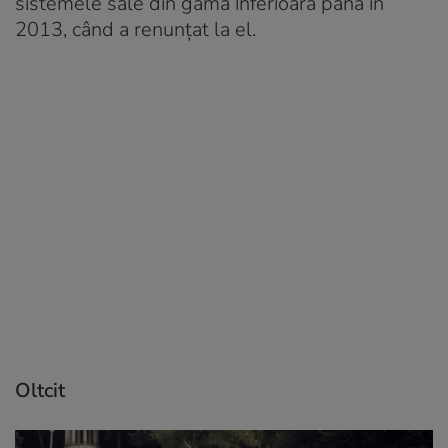
sistemele sale din gama inferioară până în
2013, când a renunţat la el.
Oltcit