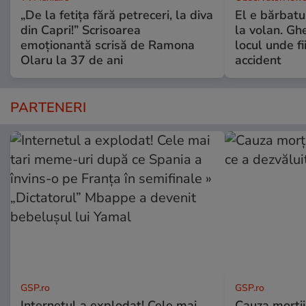
„De la fetița fără petreceri, la diva
El e bărbatul
din Capri!” Scrisoarea
la volan. Gh
emoționantă scrisă de Ramona
locul unde fi
Olaru la 37 de ani
accident
PARTENERI
GSP.ro
GSP.ro
Internetul a explodat! Cele mai
Cauza morții