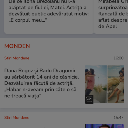
De ce Ilona Brezoianu nu l-a
Mirabela Gră
alăptat pe fiul ei, Matei. Actrița a
surprinzătoar
dezvăluit public adevăratul motiv:
flancată de 
„E corpul meu..."
aflat despre
de Apel
MONDEN
Stiri Mondene
16:00
Dana Rogoz și Radu Dragomir
au sărbătorit 14 ani de căsnicie.
Dezvăluirea făcută de actriță.
„Habar n-aveam prin câte o să
ne treacă viața”
Stiri Mondene
15:47