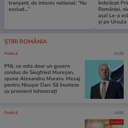
tranșant, de interes national: “Nu
îmbrăcat Pr
exclud…”
României, ni
așa! Le-a ec
și pe Ursula
ȘTIRI ROMÂNIA
Politică
15:28
PNL va vota doar un guvern
condus de Siegfried Mureșan,
spune Alexandru Muraru. Mesaj
pentru Nicușor Dan: Să înceteze
cu premierii tehnocrați
Politică
14:00
Analiză