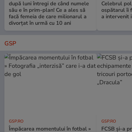
după luni întregi de când numele
Celebrul poli
său e în prim-plan! Ce a ales să
ospătarul îi 
facă femeia de care milionarul a
a intervenit
divorțat în urmă cu 10 ani
GSP
GSP.RO
GSP.RO
Împăcarea momentului în fotbal »
FCSB și-a pr