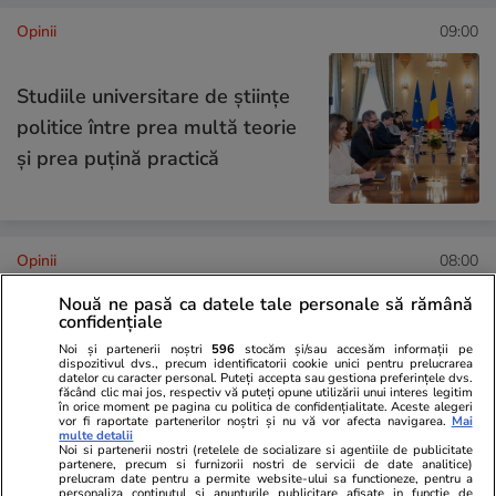
Opinii
09:00
Studiile universitare de științe
politice între prea multă teorie
și prea puțină practică
Opinii
08:00
Nouă ne pasă ca datele tale personale să rămână
confidențiale
Când criminalul de război Putin
Noi și partenerii noștri
596
stocăm și/sau accesăm informații pe
va muri, crimele Rusiei vor
dispozitivul dvs., precum identificatorii cookie unici pentru prelucrarea
datelor cu caracter personal. Puteți accepta sau gestiona preferințele dvs.
continua
făcând clic mai jos, respectiv vă puteți opune utilizării unui interes legitim
în orice moment pe pagina cu politica de confidențialitate. Aceste alegeri
vor fi raportate partenerilor noștri și nu vă vor afecta navigarea.
Mai
multe detalii
Noi si partenerii nostri (retelele de socializare si agentiile de publicitate
partenere, precum si furnizorii nostri de servicii de date analitice)
prelucram date pentru a permite website-ului sa functioneze, pentru a
Opinii
14 iul.
personaliza continutul si anunturile publicitare afisate in functie de