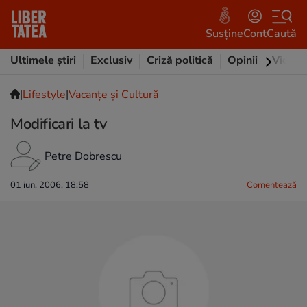
Susține
Cont
Caută
Ultimele știri
Exclusiv
Criză politică
Opinii
Video
|
Lifestyle
|
Vacanțe și Cultură
Modificari la tv
Petre Dobrescu
01 iun. 2006, 18:58
Comentează