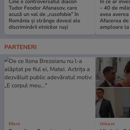
Cine e controversatul diacon
În ce ar inv
Tudor Feodor Afanasov, care
– 40 de mili
acuză un val de „rusofobie” în
avea averea l
România și strânge dovezi ale
Afacerea de 
discriminării etnicilor ruși
amploare la 
PARTENERI
Elle.ro
Unica.ro