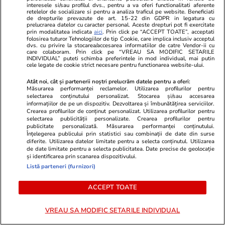
interesele si/sau profilul dvs., pentru a va oferi functionalitati aferente
retelelor de socializare si pentru a analiza traficul pe website. Beneficiati
Studiu Every Can Counts 2025:
de drepturile prevazute de art. 15-22 din GDPR in legatura cu
prelucrarea datelor cu caracter personal. Aceste drepturi pot fi exercitate
Bunicii și părinții reciclează,
prin modalitatea indicata
aici
. Prin click pe “ACCEPT TOATE”, acceptati
folosirea tuturor Tehnologiilor de tip Cookie, care implica inclusiv acceptul
dvs. cu privire la stocarea/accesarea informatiilor de catre Vendor-ii cu
tinerii protestează. Ce lipsește
care colaboram. Prin click pe “VREAU SA MODIFIC SETARILE
INDIVIDUAL” puteti schimba preferintele in mod individual, mai putin
între cele două?
cele legate de cookie strict necesare pentru functionarea website-ului.
Atât noi, cât și partenerii noștri prelucrăm datele pentru a oferi:
Măsurarea performanței reclamelor. Utilizarea profilurilor pentru
selectarea conținutului personalizat. Stocarea și/sau accesarea
Opinii
14 iul.
informațiilor de pe un dispozitiv. Dezvoltarea și îmbunătățirea serviciilor.
Crearea profilurilor de conținut personalizat. Utilizarea profilurilor pentru
selectarea publicității personalizate. Crearea profilurilor pentru
publicitate personalizată. Măsurarea performanței conținutului.
O singură piatră de poticnire
Înțelegerea publicului prin statistici sau combinații de date din surse
diferite. Utilizarea datelor limitate pentru a selecta conținutul. Utilizarea
pentru Bibi Talent, în drumul
de date limitate pentru a selecta publicitatea. Date precise de geolocație
și identificarea prin scanarea dispozitivului.
spre al șaptelea mandat
Listă parteneri (furnizori)
ACCEPT TOATE
VREAU SA MODIFIC SETARILE INDIVIDUAL
Libertatea.ro