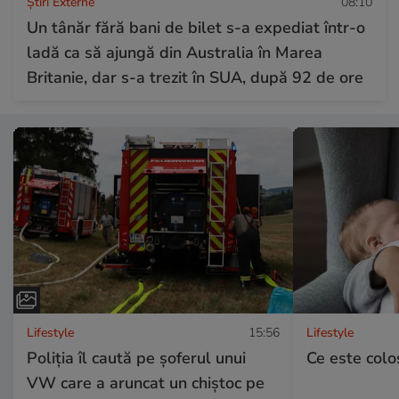
Știri Externe
08:10
Un tânăr fără bani de bilet s-a expediat într-o
ladă ca să ajungă din Australia în Marea
Britanie, dar s-a trezit în SUA, după 92 de ore
Lifestyle
15:56
Lifestyle
Poliția îl caută pe șoferul unui
Ce este colos
VW care a aruncat un chiștoc pe