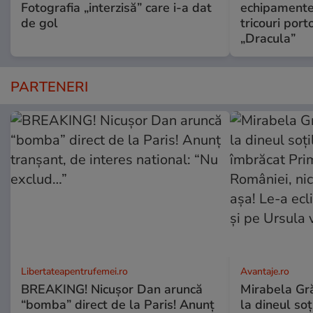
Fotografia „interzisă” care i-a dat
echipamente 
de gol
tricouri porto
„Dracula”
PARTENERI
Libertateapentrufemei.ro
Avantaje.ro
BREAKING! Nicușor Dan aruncă
Mirabela Grăd
“bomba” direct de la Paris! Anunț
la dineul so