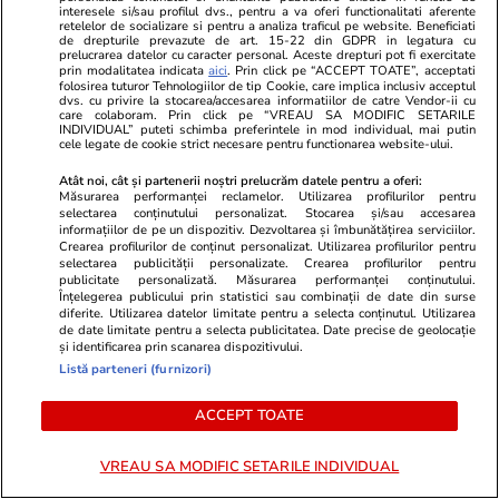
interesele si/sau profilul dvs., pentru a va oferi functionalitati aferente
ralanti dacă staționează în tunelurile din
retelelor de socializare si pentru a analiza traficul pe website. Beneficiati
de drepturile prevazute de art. 15-22 din GDPR in legatura cu
Grecia
prelucrarea datelor cu caracter personal. Aceste drepturi pot fi exercitate
prin modalitatea indicata
aici
. Prin click pe “ACCEPT TOATE”, acceptati
folosirea tuturor Tehnologiilor de tip Cookie, care implica inclusiv acceptul
dvs. cu privire la stocarea/accesarea informatiilor de catre Vendor-ii cu
care colaboram. Prin click pe “VREAU SA MODIFIC SETARILE
INDIVIDUAL” puteti schimba preferintele in mod individual, mai putin
cele legate de cookie strict necesare pentru functionarea website-ului.
Atât noi, cât și partenerii noștri prelucrăm datele pentru a oferi:
Măsurarea performanței reclamelor. Utilizarea profilurilor pentru
selectarea conținutului personalizat. Stocarea și/sau accesarea
informațiilor de pe un dispozitiv. Dezvoltarea și îmbunătățirea serviciilor.
Crearea profilurilor de conținut personalizat. Utilizarea profilurilor pentru
selectarea publicității personalizate. Crearea profilurilor pentru
publicitate personalizată. Măsurarea performanței conținutului.
Înțelegerea publicului prin statistici sau combinații de date din surse
diferite. Utilizarea datelor limitate pentru a selecta conținutul. Utilizarea
de date limitate pentru a selecta publicitatea. Date precise de geolocație
și identificarea prin scanarea dispozitivului.
Vacanțe și Cultură
22 iul.
Sănătate și Fitn
Listă parteneri (furnizori)
O destinație de vacanță populară
„Medicii mi-a
ACCEPT TOATE
printre români a fost măturată
timpul cu mi
furtuni violente. Turiștii au fost
Germania să 
VREAU SA MODIFIC SETARILE INDIVIDUAL
filmați fugind și strigând după
Mărturisirile