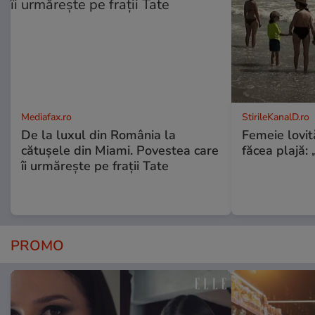
Mediafax.ro
StirileKanalD.ro
De la luxul din România la
Femeie lovit
cătușele din Miami. Povestea care
făcea plajă: „
îi urmărește pe frații Tate
PROMO