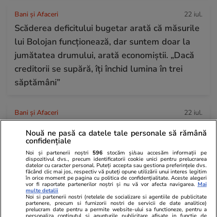
Bani și Afaceri
22 iul.
Scăderea deficitului bugetar arată că măsurile
lui Bolojan funcționează, dar suntem doar la
jumătatea drumului, arată economiștii. „Dacă
creditorii se supără, îți închid lumina în trei
săptămâni”
Bani și Afaceri
22 iul.
Peste 100 de pensionari români au dispărut în
Nouă ne pasă ca datele tale personale să rămână
fiecare zi, în primele 6 luni ale anului 2026.
confidențiale
Topul celor mai afectate județe
Noi și partenerii noștri
596
stocăm și/sau accesăm informații pe
dispozitivul dvs., precum identificatorii cookie unici pentru prelucrarea
datelor cu caracter personal. Puteți accepta sau gestiona preferințele dvs.
făcând clic mai jos, respectiv vă puteți opune utilizării unui interes legitim
în orice moment pe pagina cu politica de confidențialitate. Aceste alegeri
Auto
21 iul.
vor fi raportate partenerilor noștri și nu vă vor afecta navigarea.
Mai
multe detalii
Amendă de 350 de euro și 30 de zile fără
Noi si partenerii nostri (retelele de socializare si agentiile de publicitate
partenere, precum si furnizorii nostri de servicii de date analitice)
permis pentru șoferii care își lasă mașinile la
prelucram date pentru a permite website-ului sa functioneze, pentru a
personaliza continutul si anunturile publicitare afisate in functie de