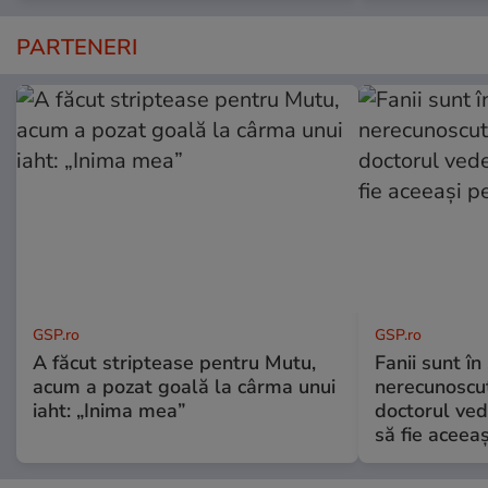
PARTENERI
GSP.ro
GSP.ro
A făcut striptease pentru Mutu,
Fanii sunt în 
acum a pozat goală la cârma unui
nerecunoscut
iaht: „Inima mea”
doctorul ved
să fie aceea