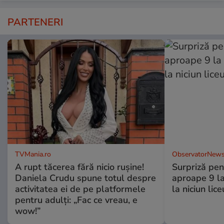
PARTENERI
TVMania.ro
ObservatorNews
A rupt tăcerea fără nicio rușine!
Surpriză pen
Daniela Crudu spune totul despre
aproape 9 la
activitatea ei de pe platformele
la niciun lice
pentru adulți: „Fac ce vreau, e
wow!”