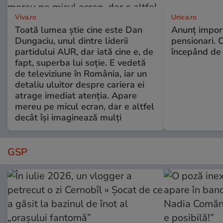
Viva.ro
Unica.ro
Toată lumea știe cine este Dan
Anunț impor
Dungaciu, unul dintre liderii
pensionari. 
partidului AUR, dar iată cine e, de
începând de 
fapt, superba lui soție. E vedetă
de televiziune în România, iar un
detaliu uluitor despre cariera ei
atrage imediat atenția. Apare
mereu pe micul ecran, dar e altfel
decât își imaginează mulți
GSP