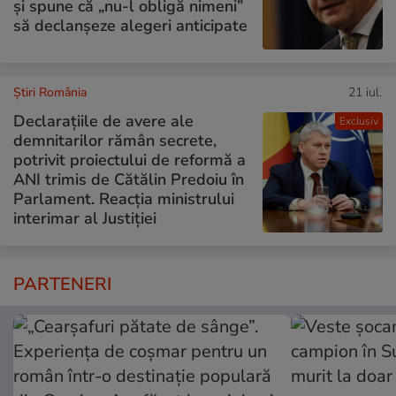
și spune că „nu-l obligă nimeni”
să declanșeze alegeri anticipate
Știri România
21 iul.
Declarațiile de avere ale
Exclusiv
demnitarilor rămân secrete,
potrivit proiectului de reformă a
ANI trimis de Cătălin Predoiu în
Parlament. Reacția ministrului
interimar al Justiției
PARTENERI