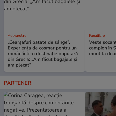
Adevarul.ro
Fanatik.ro
„Cearșafuri pătate de sânge”.
Veste șocantă
Experiența de coșmar pentru un
campion în S
român într-o destinație populară
murit la doa
din Grecia: „Am făcut bagajele și
am plecat”
PARTENERI