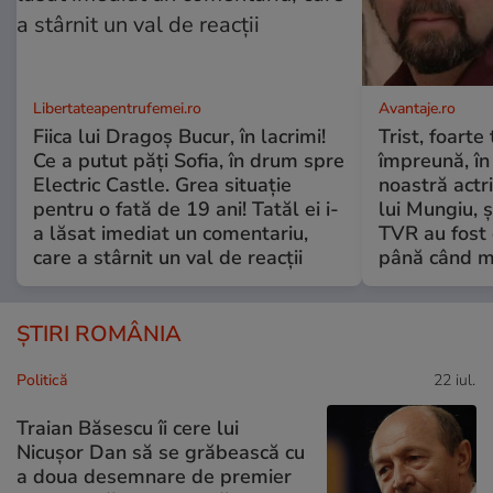
Libertateapentrufemei.ro
Avantaje.ro
Fiica lui Dragoș Bucur, în lacrimi!
Trist, foarte
Ce a putut păți Sofia, în drum spre
împreună, în
Electric Castle. Grea situație
noastră actri
pentru o fată de 19 ani! Tatăl ei i-
lui Mungiu, ș
a lăsat imediat un comentariu,
TVR au fost 
care a stârnit un val de reacții
până când mo
ȘTIRI ROMÂNIA
Politică
22 iul.
Traian Băsescu îi cere lui
Nicușor Dan să se grăbească cu
a doua desemnare de premier