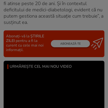
fi atinse peste 20 de ani. Şi în contextul
deficitului de medici-diabetologi, evident că nu
putem gestiona această situaţie cum trebuie”, a
susţinut ea.
Abonați-vă la
ȘTIRILE
ZILEI
pentru a fi la
ABONEAZĂ-TE
curent cu cele mai noi
informații.
URMĂREȘTE CEL MAI NOU VIDEO