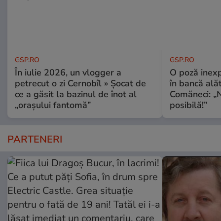
GSP.RO
GSP.RO
În iulie 2026, un vlogger a
O poză inexp
petrecut o zi Cernobîl » Șocat de
în bancă ală
ce a găsit la bazinul de înot al
Comăneci: „N
„orașului fantomă”
posibilă!”
PARTENERI