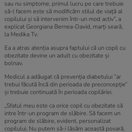
sau nu simptome, primul lucru pe care trebuie
să-l facem este să modificăm stilul de viaţă al
copilului şi să intervenim într-un mod activ”, a
explicat Georgiana Bernea-David, marţi seară,
la Medika Tv.
Ea a atras atenţia asupra faptului că un copil cu
obezitate devine un adult cu obezitate şi
bolnav.
Medicul a adăugat că prevenţia diabetului ”ar
trebui făcută încă din perioada de preconcepţie”
şi trebuie continuată în perioada copilăriei.
„Sfatul meu este ca orice copil cu obezitate să
intre într-un program de slăbire. Să facem un
program de slăbire, evident, personalizat
copilului. Nu putem să-i lăsăm această povară,