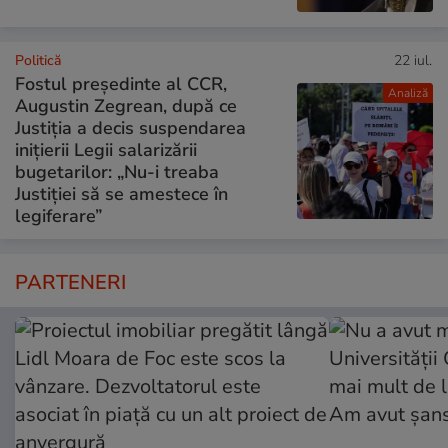
Politică
22 iul.
Fostul președinte al CCR,
Analiză
Augustin Zegrean, după ce
Justiția a decis suspendarea
inițierii Legii salarizării
bugetarilor: „Nu-i treaba
Justiției să se amestece în
legiferare”
PARTENERI