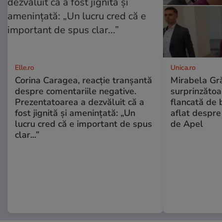
Elle.ro
Unica.ro
Corina Caragea, reacție tranșantă
Mirabela Gră
despre comentariile negative.
surprinzătoar
Prezentatoarea a dezvăluit că a
flancată de 
fost jignită și amenințată: „Un
aflat despre
lucru cred că e important de spus
de Apel
clar...”