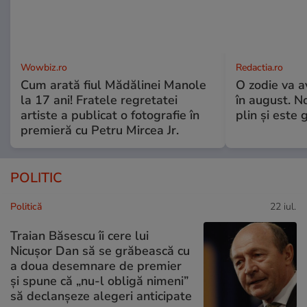
Wowbiz.ro
Redactia.ro
Cum arată fiul Mădălinei Manole
O zodie va a
la 17 ani! Fratele regretatei
în august. No
artiste a publicat o fotografie în
plin și este 
premieră cu Petru Mircea Jr.
POLITIC
Politică
22 iul.
Traian Băsescu îi cere lui
Nicușor Dan să se grăbească cu
a doua desemnare de premier
și spune că „nu-l obligă nimeni”
să declanșeze alegeri anticipate