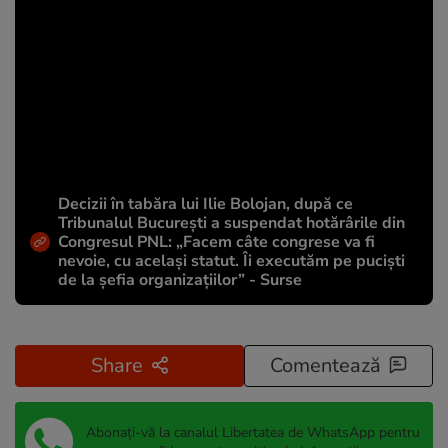
Decizii în tabăra lui Ilie Bolojan, după ce
Tribunalul București a suspendat hotărârile din
Congresul PNL: „Facem câte congrese va fi
nevoie, cu același statut. Îi executăm pe puciști
de la șefia organizațiilor” - Surse
Share
Comentează
Abonați-vă la canalul Libertatea de WhatsApp pentru