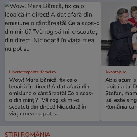
Libertateapentrufemei.ro
Avantaje.ro
Wow! Mara Bănică, fix ca o
Abia acum s-
leoaică în direct! A dat afară din
iubită a lui 
emisiune o cântăreață! Ce a scos-
Ștefan, mama 
o din minți? ”Vă rog să mi-o
lui, este si
scoateți din direct! Niciodată în
România care
viața mea nu pot s..
ȘTIRI ROMÂNIA