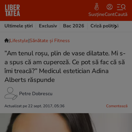
Susține
Cont
Caută
Ultimele știri
Exclusiv
Bac 2026
Criză politică
Opi
|
Lifestyle
|
Sănătate și Fitness
”Am tenul roşu, plin de vase dilatate. Mi s-
a spus că am cuperoză. Ce pot să fac că să
îmi treacă?” Medicul estetician Adina
Alberts răspunde
Petre Dobrescu
Actualizat pe 22 sept. 2017, 05:36
Comentează