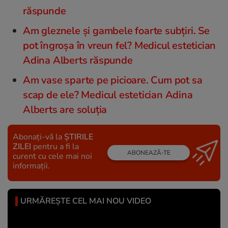
răspunde
Am gleznele şi gambele foarte subţiri. Se
pot îngroşa în vreun fel? Medicul estetician
Adina Alberts răspunde
Am vase sparte pe picioare. Cum pot sa
scap de ele? Medicul estetician Adina
Alberts are soluția
Abonați-vă la
ȘTIRILE
ZILEI
pentru a fi la
ABONEAZĂ-TE
curent cu cele mai noi
informații.
URMĂREȘTE CEL MAI NOU VIDEO