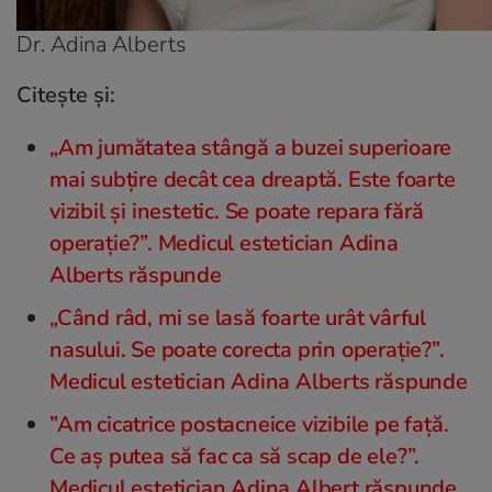
Dr. Adina Alberts
Citeşte şi:
„Am jumătatea stângă a buzei superioare
mai subțire decât cea dreaptă. Este foarte
vizibil și inestetic. Se poate repara fără
operație?”. Medicul estetician Adina
Alberts răspunde
„Când râd, mi se lasă foarte urât vârful
nasului. Se poate corecta prin operație?”.
Medicul estetician Adina Alberts răspunde
”Am cicatrice postacneice vizibile pe față.
Ce aș putea să fac ca să scap de ele?”.
Medicul estetician Adina Albert răspunde