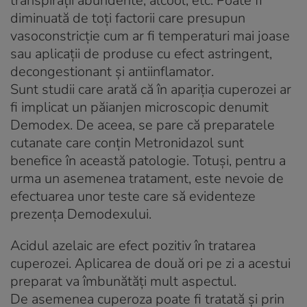
transpiraţii abundente, alcool, etc. Poate fi
diminuată de toţi factorii care presupun
vasoconstricţie cum ar fi temperaturi mai joase
sau aplicaţii de produse cu efect astringent,
decongestionant şi antiinflamator.
Sunt studii care arată că în apariţia cuperozei ar
fi implicat un păianjen microscopic denumit
Demodex. De aceea, se pare că preparatele
cutanate care conţin Metronidazol sunt
benefice în această patologie. Totuşi, pentru a
urma un asemenea tratament, este nevoie de
efectuarea unor teste care să evidenteze
prezenţa Demodexului.
Acidul azelaic are efect pozitiv în tratarea
cuperozei. Aplicarea de două ori pe zi a acestui
preparat va îmbunătăţi mult aspectul.
De asemenea cuperoza poate fi tratată şi prin