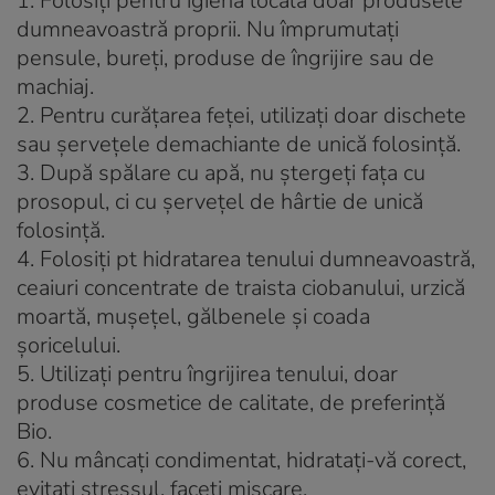
1. Folosiţi pentru igienă locală doar produsele
dumneavoastră proprii. Nu împrumutaţi
pensule, bureţi, produse de îngrijire sau de
machiaj.
2. Pentru curăţarea feţei, utilizaţi doar dischete
sau şerveţele demachiante de unică folosinţă.
3. După spălare cu apă, nu ştergeţi fața cu
prosopul, ci cu şerveţel de hârtie de unică
folosinţă.
4. Folosiţi pt hidratarea tenului dumneavoastră,
ceaiuri concentrate de traista ciobanului, urzică
moartă, muşeţel, gălbenele şi coada
şoricelului.
5. Utilizaţi pentru îngrijirea tenului, doar
produse cosmetice de calitate, de preferinţă
Bio.
6. Nu mâncaţi condimentat, hidrataţi-vă corect,
evitaţi stressul, faceţi mişcare.