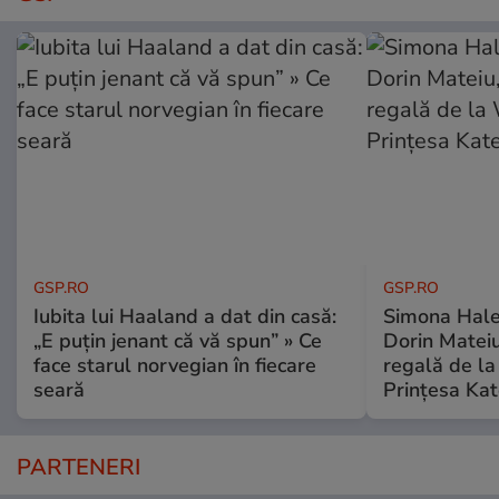
GSP.RO
GSP.RO
Iubita lui Haaland a dat din casă:
Simona Halep
„E puțin jenant că vă spun” » Ce
Dorin Mateiu,
face starul norvegian în fiecare
regală de l
seară
Prințesa Kat
PARTENERI