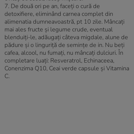
7. De două ori pe an, faceţi o cură de
detoxifiere, eliminând carnea complet din
alimenatia dumneavoastră, pt 10 zile. Mâncaţi
mai ales fructe şi legume crude, eventual
blenduiți-le, adăugaţi câteva migdale, alune de
pădure şi o linguriţă de seminţe de in. Nu beţi
cafea, alcool, nu fumaţi, nu mâncaţi dulciuri. În
completare luaţi: Resveratrol, Echinaceea,
Conenzima Q10, Ceai verde capsule şi Vitamina
C.