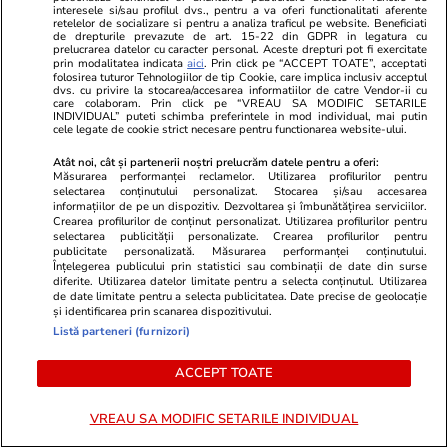
interesele si/sau profilul dvs., pentru a va oferi functionalitati aferente
retelelor de socializare si pentru a analiza traficul pe website. Beneficiati
de drepturile prevazute de art. 15-22 din GDPR in legatura cu
prelucrarea datelor cu caracter personal. Aceste drepturi pot fi exercitate
prin modalitatea indicata
aici
. Prin click pe “ACCEPT TOATE”, acceptati
folosirea tuturor Tehnologiilor de tip Cookie, care implica inclusiv acceptul
dvs. cu privire la stocarea/accesarea informatiilor de catre Vendor-ii cu
care colaboram. Prin click pe “VREAU SA MODIFIC SETARILE
INDIVIDUAL” puteti schimba preferintele in mod individual, mai putin
cele legate de cookie strict necesare pentru functionarea website-ului.
Atât noi, cât și partenerii noștri prelucrăm datele pentru a oferi:
Măsurarea performanței reclamelor. Utilizarea profilurilor pentru
selectarea conținutului personalizat. Stocarea și/sau accesarea
informațiilor de pe un dispozitiv. Dezvoltarea și îmbunătățirea serviciilor.
Crearea profilurilor de conținut personalizat. Utilizarea profilurilor pentru
Advertorial
Advertorial
selectarea publicității personalizate. Crearea profilurilor pentru
publicitate personalizată. Măsurarea performanței conținutului.
Smart is the new chic: Cum ne
Înscrie-te ac
Înțelegerea publicului prin statistici sau combinații de date din surse
ajută tehnologia să ne reinventăm
voucher de 5
diferite. Utilizarea datelor limitate pentru a selecta conținutul. Utilizarea
de date limitate pentru a selecta publicitatea. Date precise de geolocație
și identificarea prin scanarea dispozitivului.
Listă parteneri (furnizori)
PARTENERI
ACCEPT TOATE
VREAU SA MODIFIC SETARILE INDIVIDUAL