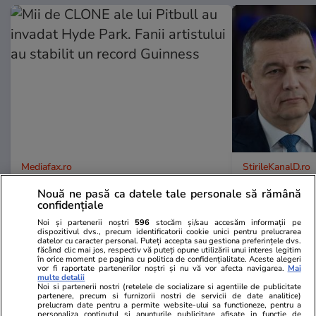
Mediafax.ro
StirileKanalD.ro
Mii de CLONE ale lui Pitbull au
Sorin Grinde
Nouă ne pasă ca datele tale personale să rămână
invadat Hyde Park. Fanii artistului
lui Veștea
confidențiale
au stabilit un record Guinness
Noi și partenerii noștri
596
stocăm și/sau accesăm informații pe
dispozitivul dvs., precum identificatorii cookie unici pentru prelucrarea
datelor cu caracter personal. Puteți accepta sau gestiona preferințele dvs.
făcând clic mai jos, respectiv vă puteți opune utilizării unui interes legitim
în orice moment pe pagina cu politica de confidențialitate. Aceste alegeri
vor fi raportate partenerilor noștri și nu vă vor afecta navigarea.
Mai
multe detalii
Noi si partenerii nostri (retelele de socializare si agentiile de publicitate
PROMO
partenere, precum si furnizorii nostri de servicii de date analitice)
prelucram date pentru a permite website-ului sa functioneze, pentru a
personaliza continutul si anunturile publicitare afisate in functie de