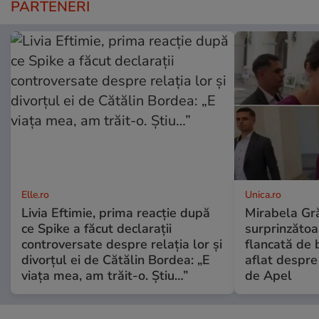
PARTENERI
Elle.ro
Unica.ro
Livia Eftimie, prima reacție după
Mirabela Gră
ce Spike a făcut declarații
surprinzătoar
controversate despre relația lor și
flancată de 
divorțul ei de Cătălin Bordea: „E
aflat despre
viața mea, am trăit-o. Știu…”
de Apel