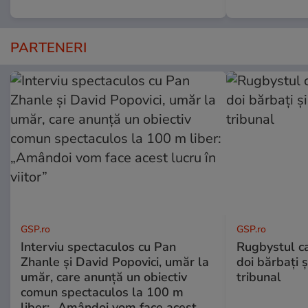
PARTENERI
GSP.ro
GSP.ro
Interviu spectaculos cu Pan
Rugbystul ca
Zhanle și David Popovici, umăr la
doi bărbați ș
umăr, care anunță un obiectiv
tribunal
comun spectaculos la 100 m
liber: „Amândoi vom face acest