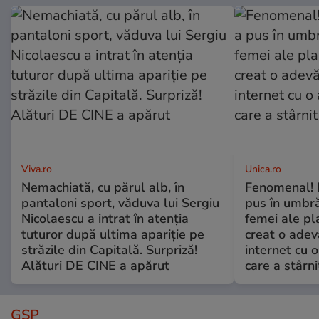
Viva.ro
Unica.ro
Nemachiată, cu părul alb, în
Fenomenal! 
pantaloni sport, văduva lui Sergiu
pus în umbră
Nicolaescu a intrat în atenția
femei ale pl
tuturor după ultima apariție pe
creat o adev
străzile din Capitală. Surpriză!
internet cu o
Alături DE CINE a apărut
care a stârni
GSP