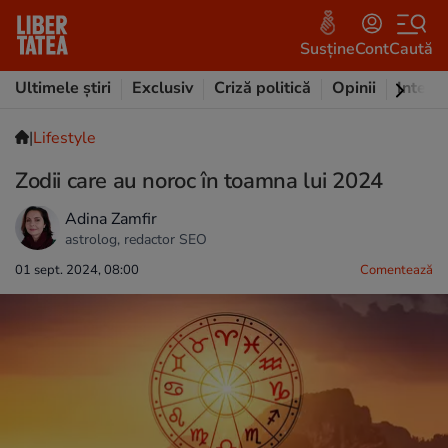
Susține
Cont
Caută
Ultimele știri
Exclusiv
Criză politică
Opinii
Intervi
|
Lifestyle
Zodii care au noroc în toamna lui 2024
Adina Zamfir
astrolog, redactor SEO
01 sept. 2024, 08:00
Comentează