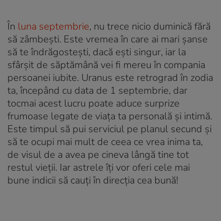
În
luna septembrie
, nu trece nicio duminică fără
să zâmbeşti. Este vremea în care ai mari şanse
să te îndrăgosteşti, dacă eşti singur, iar la
sfârşit de săptămână vei fi mereu în compania
persoanei iubite. Uranus este retrograd în zodia
ta, începând cu data de 1 septembrie, dar
tocmai acest lucru poate aduce surprize
frumoase legate de viața ta personală și intimă.
Este timpul să pui serviciul pe planul secund și
să te ocupi mai mult de ceea ce vrea inima ta,
de visul de a avea pe cineva lângă tine tot
restul vieții. Iar astrele îți vor oferi cele mai
bune indicii să cauți în direcția cea bună!