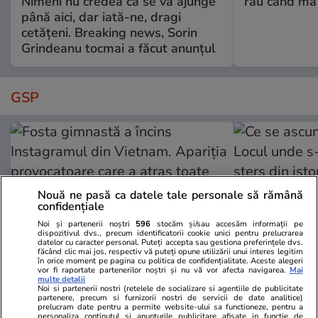
Nimeni nu credea că se va ajunge
rău când mă
până aici, dar iată-ne, dragi
cetățeni. Breaking news, Sorin
Grindeanu tocmai a făcut anunțul
GSP
Nouă ne pasă ca datele tale personale să rămână
confidențiale
Noi și partenerii noștri
596
stocăm și/sau accesăm informații pe
dispozitivul dvs., precum identificatorii cookie unici pentru prelucrarea
datelor cu caracter personal. Puteți accepta sau gestiona preferințele dvs.
făcând clic mai jos, respectiv vă puteți opune utilizării unui interes legitim
în orice moment pe pagina cu politica de confidențialitate. Aceste alegeri
vor fi raportate partenerilor noștri și nu vă vor afecta navigarea.
Mai
multe detalii
GSP.RO
GSP.RO
Noi si partenerii nostri (retelele de socializare si agentiile de publicitate
partenere, precum si furnizorii nostri de servicii de date analitice)
Fosta gimnastă a încins
Ce se ascund
prelucram date pentru a permite website-ului sa functioneze, pentru a
personaliza continutul si anunturile publicitare afisate in functie de