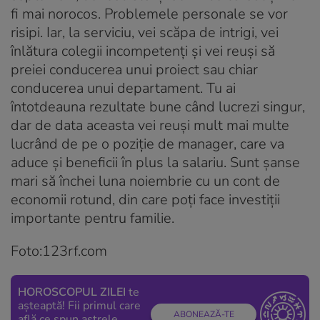
fi mai norocos. Problemele personale se vor
risipi. Iar, la serviciu, vei scăpa de intrigi, vei
înlătura colegii incompetenți și vei reuși să
preiei conducerea unui proiect sau chiar
conducerea unui departament. Tu ai
întotdeauna rezultate bune când lucrezi singur,
dar de data aceasta vei reuși mult mai multe
lucrând de pe o poziție de manager, care va
aduce și beneficii în plus la salariu. Sunt șanse
mari să închei luna noiembrie cu un cont de
economii rotund, din care poți face investiții
importante pentru familie.
Foto:123rf.com
HOROSCOPUL ZILEI
te
așteaptă! Fii primul care
ABONEAZĂ-TE
află ce spun astrele