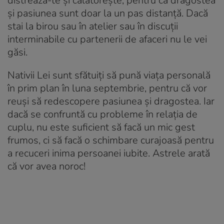
distrează-te și călătorește, pentru că dragostea
și pasiunea sunt doar la un pas distanță. Dacă
stai la birou sau în atelier sau în discuții
interminabile cu partenerii de afaceri nu le vei
găsi.
Nativii Lei sunt sfătuiți să pună viața personală
în prim plan în luna septembrie, pentru că vor
reuși să redescopere pasiunea și dragostea. Iar
dacă se confruntă cu probleme în relația de
cuplu, nu este suficient să facă un mic gest
frumos, ci să facă o schimbare curajoasă pentru
a recuceri inima persoanei iubite. Astrele arată
că vor avea noroc!