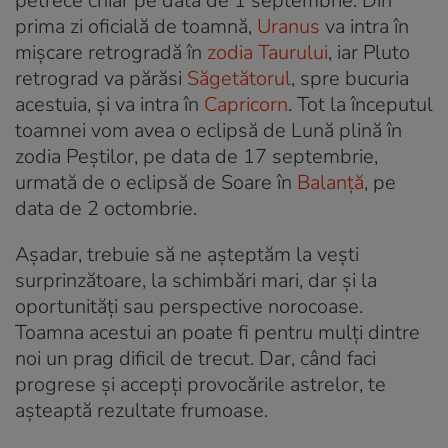
petrece chiar pe data de 1 septembrie. Din
prima zi oficială de toamnă,
Uranus
va intra în
mișcare retrogradă în
zodia Taurului
, iar Pluto
retrograd va părăsi
Săgetătorul
, spre bucuria
acestuia, și va intra în
Capricorn
. Tot la începutul
toamnei vom avea o eclipsă de Lună plină în
zodia Peștilor, pe data de 17 septembrie,
urmată de o eclipsă de Soare în
Balanță
, pe
data de 2 octombrie.
Așadar, trebuie să ne așteptăm la vești
surprinzătoare, la schimbări mari, dar și la
oportunități sau perspective norocoase.
Toamna acestui an poate fi pentru mulţi dintre
noi un prag dificil de trecut. Dar, când faci
progrese şi accepţi provocările astrelor, te
aşteaptă rezultate frumoase.