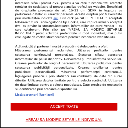
Instagramul din Vietnam. Apariția
Locul unde s-
interesele si/sau profilul dvs., pentru a va oferi functionalitati aferente
provocatoare care a atras toate
șters din ist
retelelor de socializare si pentru a analiza traficul pe website. Beneficiati
de drepturile prevazute de art. 15-22 din GDPR in legatura cu
privirile
de ani, cu 7
prelucrarea datelor cu caracter personal. Aceste drepturi pot fi exercitate
prin modalitatea indicata
aici
. Prin click pe “ACCEPT TOATE”, acceptati
folosirea tuturor Tehnologiilor de tip Cookie, care implica inclusiv acceptul
dvs. cu privire la stocarea/accesarea informatiilor de catre Vendor-ii cu
care colaboram. Prin click pe “VREAU SA MODIFIC SETARILE
PARTENERI
INDIVIDUAL” puteti schimba preferintele in mod individual, mai putin
cele legate de cookie strict necesare pentru functionarea website-ului.
Atât noi, cât și partenerii noștri prelucrăm datele pentru a oferi:
Măsurarea performanței reclamelor. Utilizarea profilurilor pentru
selectarea conținutului personalizat. Stocarea și/sau accesarea
informațiilor de pe un dispozitiv. Dezvoltarea și îmbunătățirea serviciilor.
Crearea profilurilor de conținut personalizat. Utilizarea profilurilor pentru
selectarea publicității personalizate. Crearea profilurilor pentru
publicitate personalizată. Măsurarea performanței conținutului.
Înțelegerea publicului prin statistici sau combinații de date din surse
diferite. Utilizarea datelor limitate pentru a selecta conținutul. Utilizarea
de date limitate pentru a selecta publicitatea. Date precise de geolocație
și identificarea prin scanarea dispozitivului.
Listă parteneri (furnizori)
ACCEPT TOATE
Libertateapentrufemei.ro
Avantaje.ro
Ca la Bollywood! Cum s-a
Ea - 52, el 
VREAU SA MODIFIC SETARILE INDIVIDUAL
îmbrăcat Prima Doamnă a
s-au îndrăgos