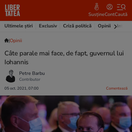
Susține
Cont
Caută
Ultimele știri
Exclusiv
Criză politică
Opinii
Intervi
|
Opinii
Câte parale mai face, de fapt, guvernul lui
Iohannis
Petre Barbu
Contributor
05 oct. 2021, 07:00
Comentează