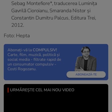
Sebag Montefiore*, traducerea Luminița
Gavrilă Cioroianu, Smaranda Nistor și
Constantin Dumitru Palcus, Editura Trei,
2012.
Foto: Hepta
Abonați-vă la
COMPULSIV!
Carte, film, muzică, politică și
social media - filtrate rapid de
un consumator compulsiv -
Costi Rogozanu.
ABONEAZĂ-TE
URMĂREȘTE CEL MAI NOU VIDEO