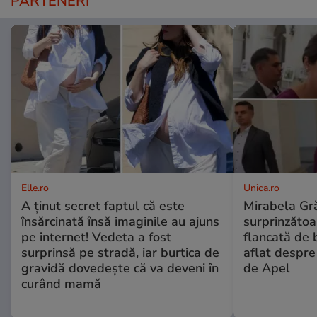
PARTENERI
Elle.ro
Unica.ro
A ținut secret faptul că este
Mirabela Gră
însărcinată însă imaginile au ajuns
surprinzătoar
pe internet! Vedeta a fost
flancată de 
surprinsă pe stradă, iar burtica de
aflat despre
gravidă dovedește că va deveni în
de Apel
curând mamă