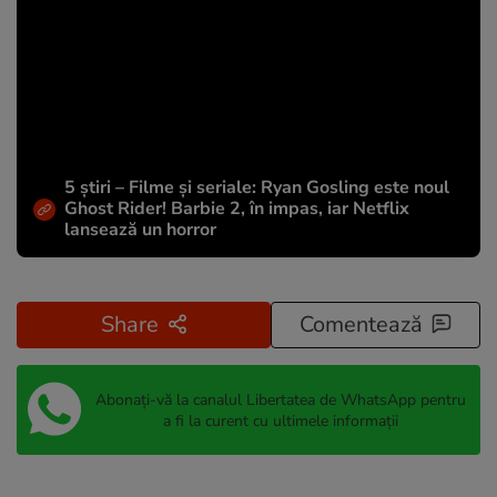
5 știri – Filme și seriale: Ryan Gosling este noul
Ghost Rider! Barbie 2, în impas, iar Netflix
lansează un horror
Share
Comentează
Abonați-vă la canalul Libertatea de WhatsApp pentru
a fi la curent cu ultimele informații