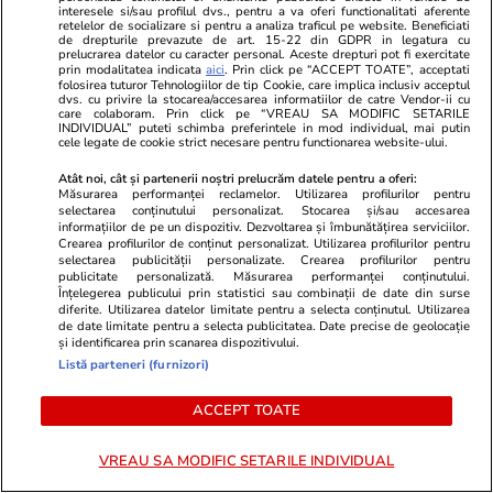
interesele si/sau profilul dvs., pentru a va oferi functionalitati aferente
retelelor de socializare si pentru a analiza traficul pe website. Beneficiati
de drepturile prevazute de art. 15-22 din GDPR in legatura cu
prelucrarea datelor cu caracter personal. Aceste drepturi pot fi exercitate
PARTENERI
prin modalitatea indicata
aici
. Prin click pe “ACCEPT TOATE”, acceptati
folosirea tuturor Tehnologiilor de tip Cookie, care implica inclusiv acceptul
dvs. cu privire la stocarea/accesarea informatiilor de catre Vendor-ii cu
care colaboram. Prin click pe “VREAU SA MODIFIC SETARILE
INDIVIDUAL” puteti schimba preferintele in mod individual, mai putin
cele legate de cookie strict necesare pentru functionarea website-ului.
Atât noi, cât și partenerii noștri prelucrăm datele pentru a oferi:
Măsurarea performanței reclamelor. Utilizarea profilurilor pentru
selectarea conținutului personalizat. Stocarea și/sau accesarea
informațiilor de pe un dispozitiv. Dezvoltarea și îmbunătățirea serviciilor.
Crearea profilurilor de conținut personalizat. Utilizarea profilurilor pentru
selectarea publicității personalizate. Crearea profilurilor pentru
publicitate personalizată. Măsurarea performanței conținutului.
Înțelegerea publicului prin statistici sau combinații de date din surse
diferite. Utilizarea datelor limitate pentru a selecta conținutul. Utilizarea
de date limitate pentru a selecta publicitatea. Date precise de geolocație
și identificarea prin scanarea dispozitivului.
TVMania.ro
ObservatorNews
Listă parteneri (furnizori)
Fără filtre pe plajă! Cele mai
A plătit 75.
spectaculoase poze cu vedetele
apartament
ACCEPT TOATE
noastre în costum de baie [FOTO]
Residence. 
urmat: "Am 
VREAU SA MODIFIC SETARILE INDIVIDUAL