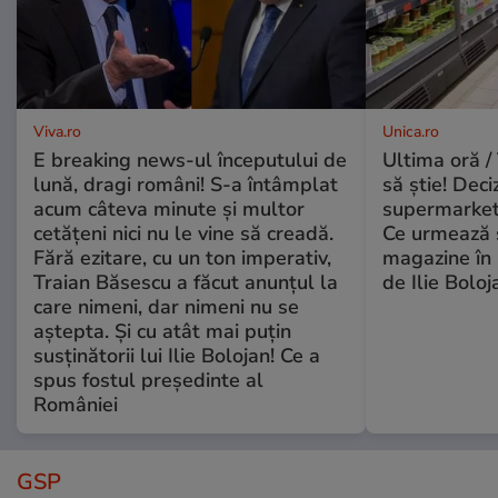
Viva.ro
Unica.ro
E breaking news-ul începutului de
Ultima oră / 
lună, dragi români! S-a întâmplat
să știe! Deci
acum câteva minute și multor
supermarketu
cetățeni nici nu le vine să creadă.
Ce urmează s
Fără ezitare, cu un ton imperativ,
magazine în 
Traian Băsescu a făcut anunțul la
de Ilie Boloj
care nimeni, dar nimeni nu se
aștepta. Și cu atât mai puțin
susținătorii lui Ilie Bolojan! Ce a
spus fostul președinte al
României
GSP