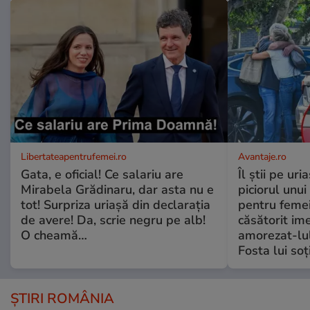
Libertateapentrufemei.ro
Avantaje.ro
Gata, e oficial! Ce salariu are
Îl știi pe ur
Mirabela Grădinaru, dar asta nu e
piciorul unui
tot! Surpriza uriașă din declarația
pentru femei
de avere! Da, scrie negru pe alb!
căsătorit ime
O cheamă…
amorezat-lul
Fosta lui soț
ȘTIRI ROMÂNIA