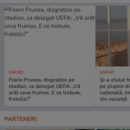
GSP.RO
GSP.RO
Florin Prunea, dizgrațios pe
Și-a etalat 
stadion, ca delegat UEFA: „Vă
pe plajele d
arăt ceva frumos. E ce trebuie,
națională, i
fratello?”
din vacanță
PARTENERI