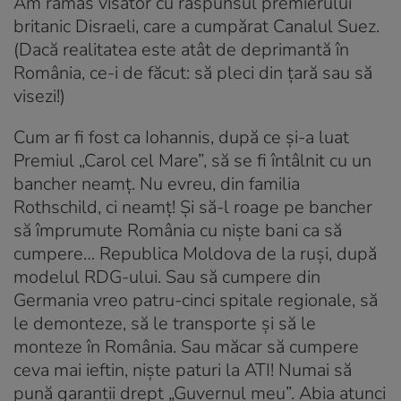
Am rămas visător cu răspunsul premierului
britanic Disraeli, care a cumpărat Canalul Suez.
(Dacă realitatea este atât de deprimantă în
România, ce-i de făcut: să pleci din țară sau să
visezi!)
Cum ar fi fost ca Iohannis, după ce și-a luat
Premiul „Carol cel Mare”, să se fi întâlnit cu un
bancher neamț. Nu evreu, din familia
Rothschild, ci neamț! Și să-l roage pe bancher
să împrumute România cu niște bani ca să
cumpere… Republica Moldova de la ruși, după
modelul RDG-ului. Sau să cumpere din
Germania vreo patru-cinci spitale regionale, să
le demonteze, să le transporte și să le
monteze în România. Sau măcar să cumpere
ceva mai ieftin, niște paturi la ATI! Numai să
pună garanții drept „Guvernul meu”. Abia atunci