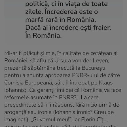
politică, ci în viața de toate
zilele. Încrederea este o
marfă rară în România.
Dacă ai încredere ești fraier.
În România.
Mi-ar fi plăcut și mie, în calitate de cetățean al
României, să aflu că Ursula von der Leyen,
prezentă săptămâna trecută la București
pentru a anunța aprobarea PNRR-ului de către
Comisia Europeană, să-l fi întrebat pe Klaus
Iohannis: „Ce garanții îmi dai că România va face
reformele asumate în PNRR?”. La care
președintele să-i fi răspuns, fără nicio urmă de
aroganță sau ironie (Iohannis ironic? Greu de
imaginat!): „Guvernul meu!”. Iar Florin Cîțu,
martor la acest dialog, să fi dat aprobator din