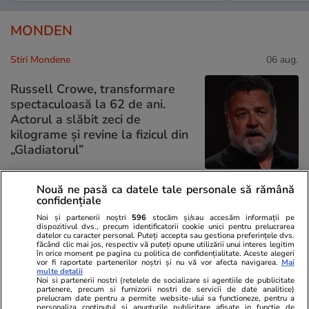
MONDEN
Stiri Mondene
06 aug.
Russell Crowe, transformare
spectaculoasă la 62 de ani.
Actorul a slăbit zeci de
kilograme și revine la fizicul din
„Gladiatorul”
Nouă ne pasă ca datele tale personale să rămână
confidențiale
Stiri Mondene
06 aug.
Noi și partenerii noștri
596
stocăm și/sau accesăm informații pe
dispozitivul dvs., precum identificatorii cookie unici pentru prelucrarea
datelor cu caracter personal. Puteți accepta sau gestiona preferințele dvs.
Elena Gheorghe, apariție
făcând clic mai jos, respectiv vă puteți opune utilizării unui interes legitim
spectaculoasă pe plajele din
în orice moment pe pagina cu politica de confidențialitate. Aceste alegeri
vor fi raportate partenerilor noștri și nu vă vor afecta navigarea.
Mai
Grecia. Regula strictă pe care
multe detalii
Noi si partenerii nostri (retelele de socializare si agentiile de publicitate
artista o respectă în vacanță
partenere, precum si furnizorii nostri de servicii de date analitice)
prelucram date pentru a permite website-ului sa functioneze, pentru a
personaliza continutul si anunturile publicitare afisate in functie de