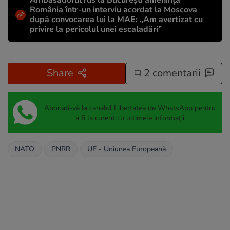
Ambasadorul rus la București amenință
România într-un interviu acordat la Moscova
după convocarea lui la MAE: „Am avertizat cu
privire la pericolul unei escaladări”
Share
2 comentarii
Abonați-vă la canalul Libertatea de WhatsApp pentru
a fi la curent cu ultimele informații
NATO
PNRR
UE - Uniunea Europeană