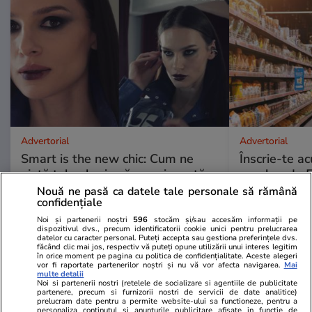
Advertorial
Advertorial
Smart is the new chic: Cum ne
Înscrie-te ac
ajută tehnologia să ne reinventăm
voucher de 5
Nouă ne pasă ca datele tale personale să rămână
confidențiale
PARTENERI
Noi și partenerii noștri
596
stocăm și/sau accesăm informații pe
dispozitivul dvs., precum identificatorii cookie unici pentru prelucrarea
datelor cu caracter personal. Puteți accepta sau gestiona preferințele dvs.
făcând clic mai jos, respectiv vă puteți opune utilizării unui interes legitim
în orice moment pe pagina cu politica de confidențialitate. Aceste alegeri
vor fi raportate partenerilor noștri și nu vă vor afecta navigarea.
Mai
multe detalii
Noi si partenerii nostri (retelele de socializare si agentiile de publicitate
partenere, precum si furnizorii nostri de servicii de date analitice)
prelucram date pentru a permite website-ului sa functioneze, pentru a
personaliza continutul si anunturile publicitare afisate in functie de