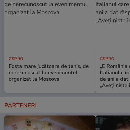
GSP.RO
GSP.RO
Fosta mare jucătoare de tenis, de
„E România o
nerecunoscut la evenimentul
Italianul car
organizat la Moscova
de ani a dat 
„Aveți niște î
PARTENERI