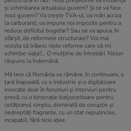
pentru una în rău? Noul președinte va influența
și schimbarea actualului guvern? Și ce va face
noul guvern? Va crește TVA-ul, va mări acciza
la carburanți, va impune noi impozite pentru a
reduce deficitul bugetar? Sau se va apuca, în
sfârșit, de reformele structurale? Voi mai
rezista să trăiesc niște reforme care să-mi
schimbe viața?… O mulțime de întrebări. Niciun
răspuns la îndemână.
Mă tem că România va rămâne, în continuare, o
țară înapoiată, cu o industrie și o digitalizare
invocate doar în forumuri și interviuri pentru
presă, cu o birocrație batjocoritoare pentru
cetățeanul simplu, dominată de corupție și
nedreptăți flagrante, cu un stat neputincios,
incapabil, fără nicio idee.