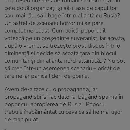
un președinte ales de români să-i extragă din
cele două organizații și să-i lase de capul lor
sau, mai rău, să-i bage într-o alianță cu Rusia?
Un astfel de scenariu horror mi se pare
complet nerealist. Cum adică, poporul îl
votează pe un președinte suveranist, iar acesta,
după o vreme, se trezește prost dispus într-o
dimineață și decide să scoată țara din blocul
comunitar și din alianța nord-atlantică…? Nu pot
să cred într-un asemenea scenariu – oricât de
tare ne-ar panica liderii de opinie.
Avem de-a face cu o propagandă, iar
propagandiștii își fac datoria, băgând spaima în
popor cu „apropierea de Rusia”. Poporul
trebuie înspăimântat cu ceva ca să fie mai ușor
de manipulat.