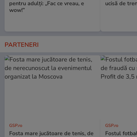
pentru adulți: „Fac ce vreau, e
ucisă de tre
wow!”
PARTENERI
GSP.ro
GSP.ro
Fosta mare jucătoare de tenis, de
Fostul fotba