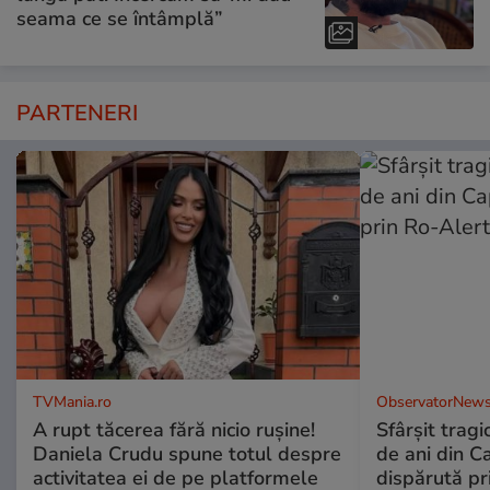
seama ce se întâmplă”
PARTENERI
TVMania.ro
ObservatorNews
A rupt tăcerea fără nicio rușine!
Sfârşit tragi
Daniela Crudu spune totul despre
de ani din C
activitatea ei de pe platformele
dispărută pr