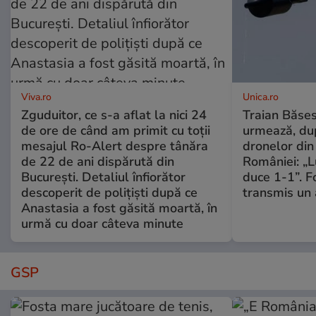
Viva.ro
Unica.ro
Zguduitor, ce s-a aflat la nici 24
Traian Băses
de ore de când am primit cu toții
urmează, du
mesajul Ro-Alert despre tânăra
dronelor din 
de 22 de ani dispărută din
României: „L
București. Detaliul înfiorător
duce 1-1”. F
descoperit de polițiști după ce
transmis un 
Anastasia a fost găsită moartă, în
urmă cu doar câteva minute
GSP