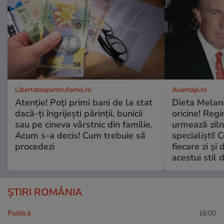
Libertateapentrufemei.ro
Avantaje.ro
Atenție! Poți primi bani de la stat
Dieta Melan
dacă-ți îngrijești părinții, bunicii
oricine! Regi
sau pe cineva vârstnic din familie.
urmează zilni
Acum s-a decis! Cum trebuie să
specialiști! 
procedezi
fiecare zi și 
acestui stil 
ȘTIRI ROMÂNIA
Politică
16:00