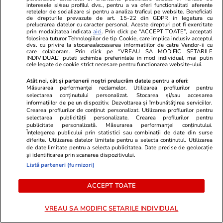
interesele si/sau profilul dvs., pentru a va oferi functionalitati aferente
retelelor de socializare si pentru a analiza traficul pe website. Beneficiati
de drepturile prevazute de art. 15-22 din GDPR in legatura cu
prelucrarea datelor cu caracter personal. Aceste drepturi pot fi exercitate
prin modalitatea indicata
aici
. Prin click pe “ACCEPT TOATE”, acceptati
folosirea tuturor Tehnologiilor de tip Cookie, care implica inclusiv acceptul
dvs. cu privire la stocarea/accesarea informatiilor de catre Vendor-ii cu
care colaboram. Prin click pe “VREAU SA MODIFIC SETARILE
INDIVIDUAL” puteti schimba preferintele in mod individual, mai putin
cele legate de cookie strict necesare pentru functionarea website-ului.
Wowbiz.ro
Redactia.ro
Andreea Ibacka a izbucnit în
Anastasia Pi
Atât noi, cât și partenerii noștri prelucrăm datele pentru a oferi:
Măsurarea performanței reclamelor. Utilizarea profilurilor pentru
plâns! Ce a emoționat-o până la
căutată de t
selectarea conținutului personalizat. Stocarea și/sau accesarea
lacrimi pe vedetă: „Nu-mi mai e
găsită fără v
informațiilor de pe un dispozitiv. Dezvoltarea și îmbunătățirea serviciilor.
Crearea profilurilor de conținut personalizat. Utilizarea profilurilor pentru
rușine să fiu vulnerabilă”
ei fusese anu
selectarea publicității personalizate. Crearea profilurilor pentru
Alert
publicitate personalizată. Măsurarea performanței conținutului.
Înțelegerea publicului prin statistici sau combinații de date din surse
diferite. Utilizarea datelor limitate pentru a selecta conținutul. Utilizarea
de date limitate pentru a selecta publicitatea. Date precise de geolocație
și identificarea prin scanarea dispozitivului.
POLITIC
Listă parteneri (furnizori)
Politică
21:09
ACCEPT TOATE
Parlamentul, somat să modifice
VREAU SA MODIFIC SETARILE INDIVIDUAL
Legea salarizării. Înalta Curte
de Casație și Justiție: „Serioase