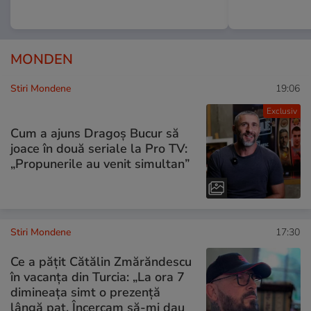
MONDEN
Stiri Mondene
19:06
Exclusiv
Cum a ajuns Dragoș Bucur să
joace în două seriale la Pro TV:
„Propunerile au venit simultan”
Stiri Mondene
17:30
Ce a pățit Cătălin Zmărăndescu
în vacanța din Turcia: „La ora 7
dimineața simt o prezență
lângă pat. Încercam să-mi dau