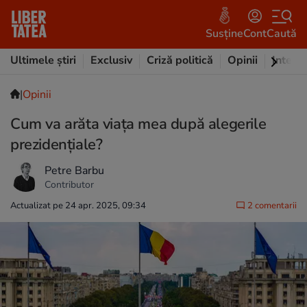
Susține
Cont
Caută
Ultimele știri
Exclusiv
Criză politică
Opinii
Intervi
|
Opinii
Cum va arăta viața mea după alegerile
prezidențiale?
Petre Barbu
Contributor
Actualizat pe 24 apr. 2025, 09:34
2 comentarii