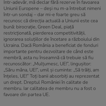
Într-adevăr, mă declar fără rezerve în favoarea
Uniunii Europene – deși nu m-a întrebat nimeni
într-un sondaj – dar mi-e foarte greu să
recunosc că direcția actuală a Uniunii este cea
bună: birocrație, Green Deal, piață
restricționată, pierderea competitivității,
ignorarea soluțiilor de încetare a războiului din
Ucraina. Dacă România a beneficiat de fonduri
importante pentru dezvoltare de când este
membră, asta nu înseamnă că trebuie să fiu
recunoscător: „Mulțumesc, UE!”, lingușitor:
„Săru mâna, UE!”, umil și cuminte: „Să trăiți, am
înțeles, UE!” Toți banii absorbiți au reprezentat
un drept. Dreptul României în calitate de
membru. Iar calitatea de membru nu a fost o
favoare din partea UE.