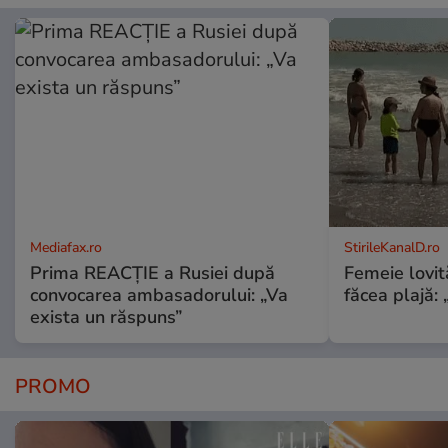
Mediafax.ro
StirileKanalD.ro
Prima REACȚIE a Rusiei după
Femeie lovit
convocarea ambasadorului: „Va
făcea plajă: „
exista un răspuns”
PROMO