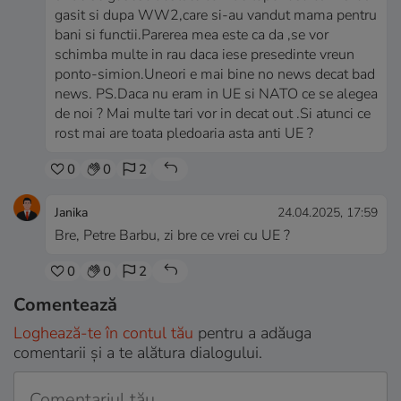
gasit si dupa WW2,care si-au vandut mama pentru
bani si functii.Parerea mea este ca da ,se vor
schimba multe in rau daca iese presedinte vreun
ponto-simion.Uneori e mai bine no news decat bad
news. PS.Daca nu eram in UE si NATO ce se alegea
de noi ? Mai multe tari vor in decat out .Si atunci ce
rost mai are toata pledoaria asta anti UE ?
0
0
2
Janika
24.04.2025, 17:59
Bre, Petre Barbu, zi bre ce vrei cu UE ?
0
0
2
Comentează
Loghează-te în contul tău
pentru a adăuga
comentarii și a te alătura dialogului.