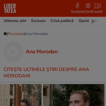
Susține
Cont
Caută
Ultimele știri
Exclusiv
Criză politică
Opinii
Intervi
|
|
Persoane
Ana Morodan
Ana Morodan
CITEŞTE ULTIMELE ŞTIRI DESPRE ANA
MORODAN!