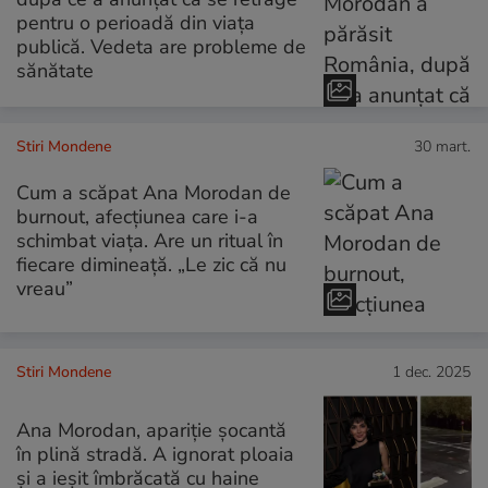
pentru o perioadă din viața
publică. Vedeta are probleme de
sănătate
Stiri Mondene
30 mart.
Cum a scăpat Ana Morodan de
burnout, afecțiunea care i-a
schimbat viața. Are un ritual în
fiecare dimineață. „Le zic că nu
vreau”
Stiri Mondene
1 dec. 2025
Ana Morodan, apariție șocantă
în plină stradă. A ignorat ploaia
și a ieșit îmbrăcată cu haine