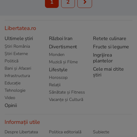
1
2
Libertatea.ro
Ultimele știri
Război Iran
Retete culinare
Știri România
Divertisment
Fructe si legume
Știri Externe
Monden
Ingrijirea
plantelor
Politică
Muzică și Filme
Bani și Afaceri
Cele mai citite
Lifestyle
știri
Infrastructura
Horoscop
Educație
Relații
Tehnologie
Sănătate și Fitness
Video
Vacanțe și Cultură
Opinii
Informații utile
Despre Libertatea
Politica editorială
Subiecte