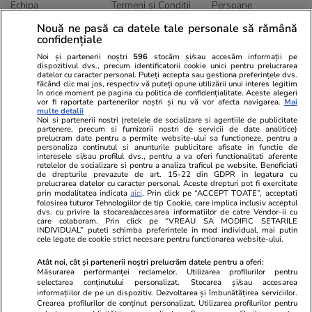
Echipa
Termeni și Conditii
Persoane
Publicitate
Abonamente
Sitemap
Nouă ne pasă ca datele tale personale să rămână
confidențiale
Politica de
Autori
confidențialitate
Noi și partenerii noștri
596
stocăm și/sau accesăm informații pe
dispozitivul dvs., precum identificatorii cookie unici pentru prelucrarea
datelor cu caracter personal. Puteți accepta sau gestiona preferințele dvs.
Ringier România
făcând clic mai jos, respectiv vă puteți opune utilizării unui interes legitim
în orice moment pe pagina cu politica de confidențialitate. Aceste alegeri
vor fi raportate partenerilor noștri și nu vă vor afecta navigarea.
Mai
Libertatea pentru
ELLE
Locuri de muncă
multe detalii
femei
Noi si partenerii nostri (retelele de socializare si agentiile de publicitate
Gazeta Sporturilor
Imobiliare.ro
partenere, precum si furnizorii nostri de servicii de date analitice)
Unica.ro
prelucram date pentru a permite website-ului sa functioneze, pentru a
Stiri mondene
Jobradar24
personaliza continutul si anunturile publicitare afisate in functie de
Program TV
Calculator sarcina
Imoradar24
interesele si/sau profilul dvs., pentru a va oferi functionalitati aferente
retelelor de socializare si pentru a analiza traficul pe website. Beneficiati
Avantaje
Ajută Copiii
Colecții Libertatea
de drepturile prevazute de art. 15-22 din GDPR in legatura cu
prelucrarea datelor cu caracter personal. Aceste drepturi pot fi exercitate
prin modalitatea indicata
aici
. Prin click pe “ACCEPT TOATE”, acceptati
Pariază responsabil! Decizia ONJN nr. 821/25.09.2025.
folosirea tuturor Tehnologiilor de tip Cookie, care implica inclusiv acceptul
dvs. cu privire la stocarea/accesarea informatiilor de catre Vendor-ii cu
Jocurile de noroc sunt interzise minorilor.
care colaboram. Prin click pe “VREAU SA MODIFIC SETARILE
INDIVIDUAL” puteti schimba preferintele in mod individual, mai putin
cele legate de cookie strict necesare pentru functionarea website-ului.
© 2026 Ringier Romania. Toate drepturile rezervate
Atât noi, cât și partenerii noștri prelucrăm datele pentru a oferi:
Măsurarea performanței reclamelor. Utilizarea profilurilor pentru
selectarea conținutului personalizat. Stocarea și/sau accesarea
informațiilor de pe un dispozitiv. Dezvoltarea și îmbunătățirea serviciilor.
Crearea profilurilor de conținut personalizat. Utilizarea profilurilor pentru