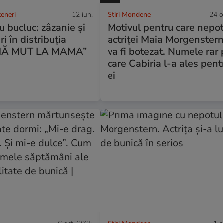
teneri
12 iun.
Stiri Mondene
24 o
 bucluc: zâzanie şi
Motivul pentru care nepot
i în distribuţia
actriței Maia Morgenster
 „MĂ MUT LA MAMA”
va fi botezat. Numele rar
care Cabiria l-a ales pentr
ei