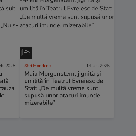
eb. 2025
Stiri Mondene
14 ian. 2025
a
Maia Morgenstern, jignită și
rată
umilită în Teatrul Evreiesc de
 cauza
Stat: „De multă vreme sunt
k:
supusă unor atacuri imunde,
mizerabile”