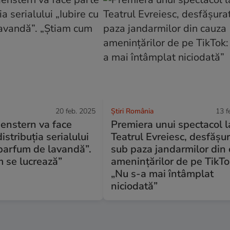
20 feb. 2025
Știri România
13 f
enstern va face
Premiera unui spectacol l
istribuția serialului
Teatrul Evreiesc, desfășu
 parfum de lavandă”.
sub paza jandarmilor din
 se lucrează”
amenințărilor de pe TikTo
„Nu s-a mai întâmplat
niciodată”