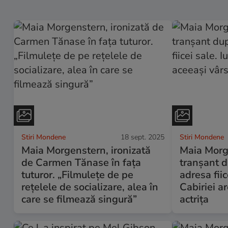
Stiri Mondene
18 sept. 2025
Stiri Mondene
Maia Morgenstern, ironizată
Maia Morg
de Carmen Tănase în fața
tranșant du
tuturor. „Filmulețe de pe
adresa fiic
rețelele de socializare, alea în
Cabiriei a
care se filmează singură”
actrița