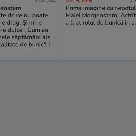
6 oct. 2025
Stiri Mondene
1 o
enstern
Prima imagine cu nepotul
te de ce nu poate
Maiei Morgenstern. Actriț
-e drag. Și mi-e
a luat rolul de bunică în s
i-e dulce”. Cum au
mele săptămâni ale
 calitate de bunică |