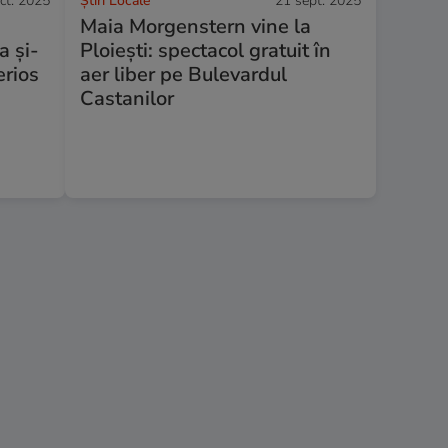
ct. 2025
Știri Locale
21 sept. 2025
Maia Morgenstern vine la
a și-
Ploiești: spectacol gratuit în
erios
aer liber pe Bulevardul
Castanilor