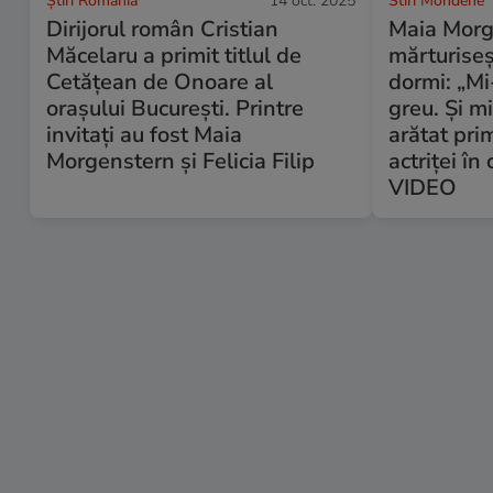
Știri România
14 oct. 2025
Stiri Mondene
Dirijorul român Cristian
Maia Morg
Măcelaru a primit titlul de
mărturiseș
Cetățean de Onoare al
dormi: „Mi
orașului București. Printre
greu. Și m
invitați au fost Maia
arătat pri
Morgenstern și Felicia Filip
actriței în
VIDEO