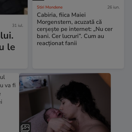
Stiri Mondene
26 iun.
Cabiria, fiica Maiei
Morgenstern, acuzată că
31 iul.
cerșește pe internet: „Nu cer
lui.
bani. Cer lucruri”. Cum au
reacționat fanii
u le