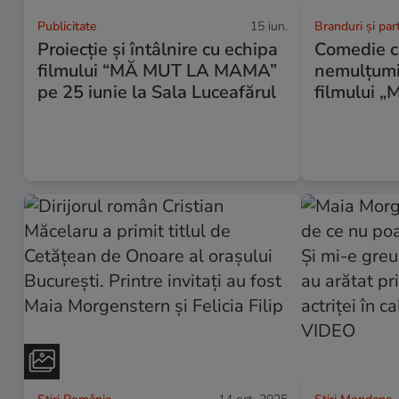
Publicitate
15 iun.
Branduri și par
Proiecţie şi întâlnire cu echipa
Comedie cu
filmului “MĂ MUT LA MAMA”
nemulţumir
pe 25 iunie la Sala Luceafărul
filmului