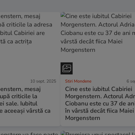
10 sept. 2025
Stiri Mondene
6 se
enstern, mesaj
Cine este iubitul Cabiriei
pă criticile la
Morgenstern. Actorul Adr
ei sale. Iubitul
Ciobanu este cu 37 de an
re aceeași vârstă ca
în vârstă decât fiica Maiei
Morgenstern