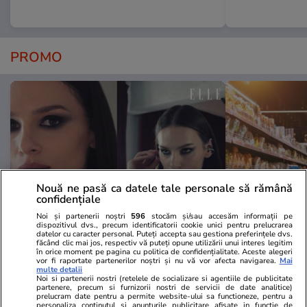
PROMO
Nouă ne pasă ca datele tale personale să rămână
confidențiale
Noi și partenerii noștri
596
stocăm și/sau accesăm informații pe
dispozitivul dvs., precum identificatorii cookie unici pentru prelucrarea
datelor cu caracter personal. Puteți accepta sau gestiona preferințele dvs.
Advertorial
Advertorial
făcând clic mai jos, respectiv vă puteți opune utilizării unui interes legitim
în orice moment pe pagina cu politica de confidențialitate. Aceste alegeri
Smart is the new chic: Cum ne
Înscrie-te ac
vor fi raportate partenerilor noștri și nu vă vor afecta navigarea.
Mai
ajută tehnologia să ne reinventăm
voucher de 5
multe detalii
Noi si partenerii nostri (retelele de socializare si agentiile de publicitate
partenere, precum si furnizorii nostri de servicii de date analitice)
prelucram date pentru a permite website-ului sa functioneze, pentru a
personaliza continutul si anunturile publicitare afisate in functie de