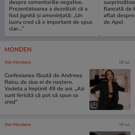
despre comentariile negative.
surprinzătoar
Prezentatoarea a dezvăluit că a
flancată de 
fost jignită și amenințată: „Un
aflat despre
lucru cred că e important de spus
de Apel
clar...”
MONDEN
Stiri Mondene
19 iul.
Confesiunea făcută de Andreea
Raicu, de ziua ei de naștere.
Vedeta a împlinit 49 de ani. „Azi
sunt fericită că pot să spun ce
cred”
Stiri Mondene
19 iul.