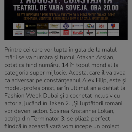
Printre cei care vor lupta în gala de la malul
mării se va număra şi turcul Atakan Arslan,
cotat ca fiind numărul 14 în topul mondial la
categoria super mijlocie. Acesta, care îl va avea
ca adversar pe constănţeanul Alex Filip, este şi
model-profesionist, iar în ultimul an a defilat la
Fashion Week Dubai şi a cochetat inclusiv cu
actoria, jucând în Taken 2. „Şi luptătorii români
vor deveni actori. Sosirea Kristannei Lokan,
actriţa din Terminator 3, se pliază perfect
fiindcă în această vară vom începe un proiect