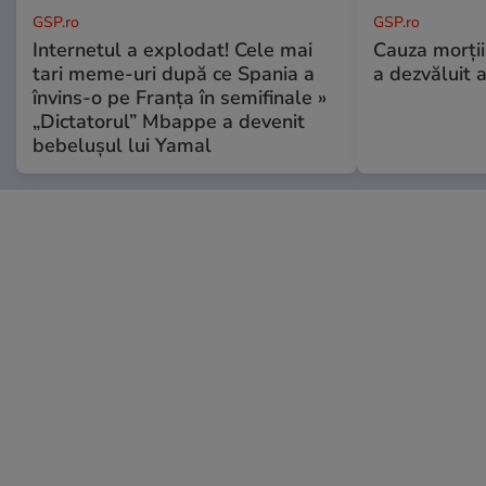
GSP.ro
GSP.ro
Internetul a explodat! Cele mai
Cauza morții
tari meme-uri după ce Spania a
a dezvăluit 
învins-o pe Franța în semifinale »
„Dictatorul” Mbappe a devenit
bebelușul lui Yamal