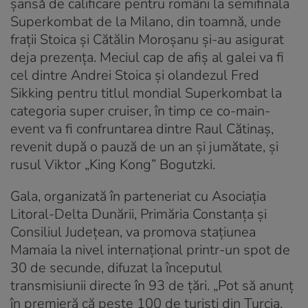
şansă de calificare pentru români la semifinala
Superkombat de la Milano, din toamnă, unde
fraţii Stoica şi Cătălin Moroşanu şi-au asigurat
deja prezenţa. Meciul cap de afiş al galei va fi
cel dintre Andrei Stoica şi olandezul Fred
Sikking pentru titlul mondial Superkombat la
categoria super cruiser, în timp ce co-main-
event va fi confruntarea dintre Raul Cătinaş,
revenit după o pauză de un an şi jumătate, şi
rusul Viktor „King Kong” Bogutzki.
Gala, organizată în parteneriat cu Asociaţia
Litoral-Delta Dunării, Primăria Constanţa şi
Consiliul Judeţean, va promova staţiunea
Mamaia la nivel internaţional printr-un spot de
30 de secunde, difuzat la începutul
transmisiunii directe în 93 de ţări. „Pot să anunţ
în premieră că peste 100 de turişti din Turcia,