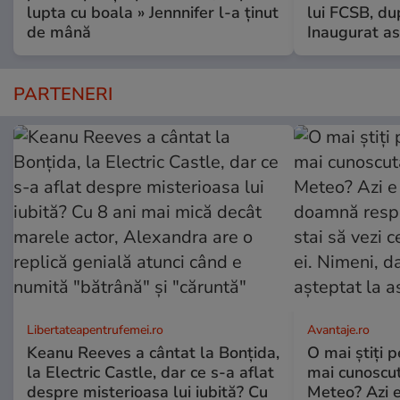
lupta cu boala » Jennnifer l-a ținut
lui FCSB, du
de mână
Inaugurat as
PARTENERI
Libertateapentrufemei.ro
Avantaje.ro
Keanu Reeves a cântat la Bonțida,
O mai știți 
la Electric Castle, dar ce s-a aflat
mai cunoscu
despre misterioasa lui iubită? Cu
Meteo? Azi e