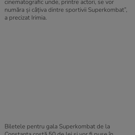
cinematografic unde, printre actori, se vor
număra şi câţiva dintre sportivii Superkombat”,
a precizat Irimia.
Biletele pentru gala Superkombat de la
Constanţa costă 50 de lei şi vor fi puse în