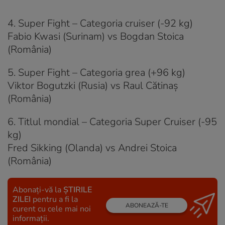
4. Super Fight – Categoria cruiser (-92 kg)
Fabio Kwasi (Surinam) vs Bogdan Stoica
(România)
5. Super Fight – Categoria grea (+96 kg)
Viktor Bogutzki (Rusia) vs Raul Cătinaş
(România)
6. Titlul mondial – Categoria Super Cruiser (-95
kg)
Fred Sikking (Olanda) vs Andrei Stoica
(România)
Abonați-vă la
ȘTIRILE
ZILEI
pentru a fi la
ABONEAZĂ-TE
curent cu cele mai noi
informații.