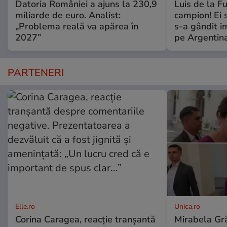
Datoria României a ajuns la 230,9
Luis de la F
miliarde de euro. Analist:
campion! Ei 
„Problema reală va apărea în
s-a gândit i
2027”
pe Argentina
PARTENERI
Elle.ro
Unica.ro
Corina Caragea, reacție tranșantă
Mirabela Gră