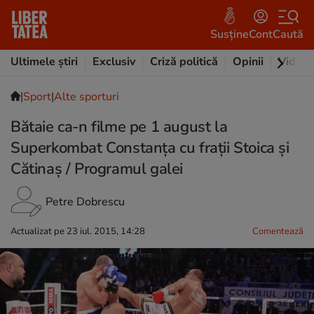
Susține
Cont
Caută
Ultimele știri
Exclusiv
Criză politică
Opinii
Video
|
Sport
|
Alte sporturi
Bătaie ca-n filme pe 1 august la
Superkombat Constanţa cu fraţii Stoica şi
Cătinaş / Programul galei
Petre Dobrescu
Actualizat pe 23 iul. 2015, 14:28
Comentează