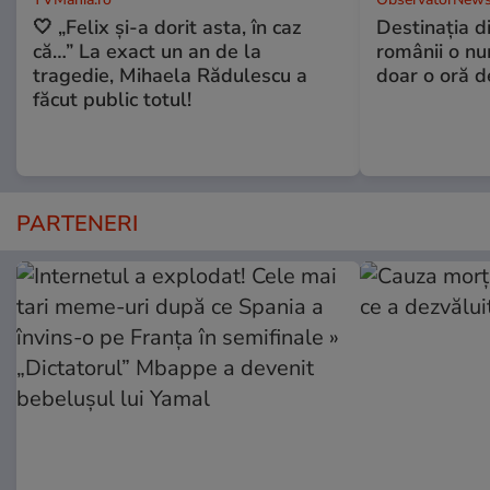
🤍 „Felix și-a dorit asta, în caz
Destinaţia d
că…” La exact un an de la
românii o nu
tragedie, Mihaela Rădulescu a
doar o oră d
făcut public totul!
PARTENERI