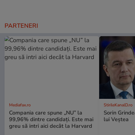
PARTENERI
Mediafax.ro
StirileKanalD.ro
Compania care spune „NU” la
Sorin Grinde
99,96% dintre candidați. Este mai
lui Veștea
greu să intri aici decât la Harvard