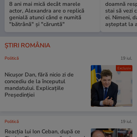
8 ani mai mică decât marele
doamnă respe
actor, Alexandra are o replică
stai să vezi 
genială atunci când e numită
ei. Nimeni, d
"bătrână" și "căruntă"
așteptat la 
ȘTIRI ROMÂNIA
Politică
19 iul.
Exclusiv
Nicușor Dan, fără nicio zi de
concediu de la începutul
mandatului. Explicațiile
Președinției
Politică
19 iul.
Reacția lui Ion Ceban, după ce