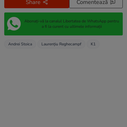
Share
Comentează
Abonați-vă la canalul Libertatea de WhatsApp pentru
a fi la curent cu ultimele informații
Andrei Stoica
Laurențiu Reghecampf
K1