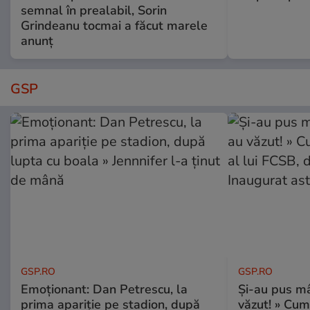
semnal în prealabil, Sorin
Grindeanu tocmai a făcut marele
anunț
GSP
GSP.RO
GSP.RO
Emoționant: Dan Petrescu, la
Și-au pus mâ
prima apariție pe stadion, după
văzut! » Cum