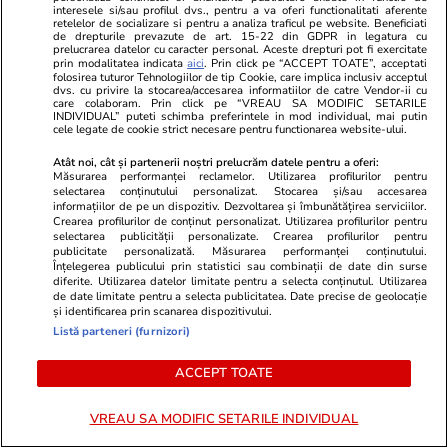
interesele si/sau profilul dvs., pentru a va oferi functionalitati aferente
PARTENERI
retelelor de socializare si pentru a analiza traficul pe website. Beneficiati
de drepturile prevazute de art. 15-22 din GDPR in legatura cu
prelucrarea datelor cu caracter personal. Aceste drepturi pot fi exercitate
prin modalitatea indicata
aici
. Prin click pe “ACCEPT TOATE”, acceptati
folosirea tuturor Tehnologiilor de tip Cookie, care implica inclusiv acceptul
dvs. cu privire la stocarea/accesarea informatiilor de catre Vendor-ii cu
care colaboram. Prin click pe “VREAU SA MODIFIC SETARILE
INDIVIDUAL” puteti schimba preferintele in mod individual, mai putin
cele legate de cookie strict necesare pentru functionarea website-ului.
Atât noi, cât și partenerii noștri prelucrăm datele pentru a oferi:
Măsurarea performanței reclamelor. Utilizarea profilurilor pentru
selectarea conținutului personalizat. Stocarea și/sau accesarea
informațiilor de pe un dispozitiv. Dezvoltarea și îmbunătățirea serviciilor.
Crearea profilurilor de conținut personalizat. Utilizarea profilurilor pentru
selectarea publicității personalizate. Crearea profilurilor pentru
publicitate personalizată. Măsurarea performanței conținutului.
Înțelegerea publicului prin statistici sau combinații de date din surse
Wowbiz.ro
Redactia.ro
diferite. Utilizarea datelor limitate pentru a selecta conținutul. Utilizarea
de date limitate pentru a selecta publicitatea. Date precise de geolocație
Cum arată fiul Mădălinei Manole
Ce să ai în p
și identificarea prin scanarea dispozitivului.
la 17 ani! Fratele regretatei
pentru noroc
Listă parteneri (furnizori)
artiste a publicat o fotografie în
premieră cu Petru Mircea Jr.
ACCEPT TOATE
VREAU SA MODIFIC SETARILE INDIVIDUAL
POLITIC