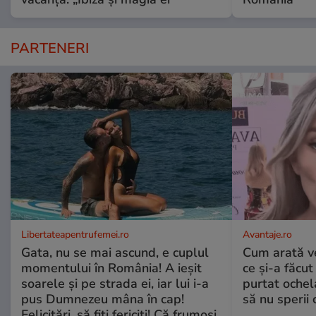
PARTENERI
Libertateapentrufemei.ro
Avantaje.ro
Gata, nu se mai ascund, e cuplul
Cum arată v
momentului în România! A ieșit
ce și-a făcut
soarele și pe strada ei, iar lui i-a
purtat ochel
pus Dumnezeu mâna în cap!
să nu sperii c
Felicitări, să fiți fericiți! Că frumoși