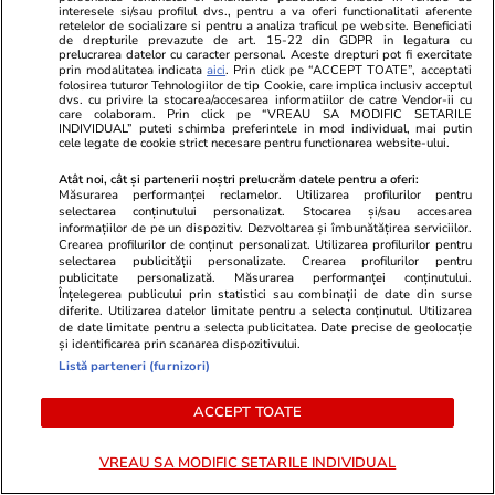
interesele si/sau profilul dvs., pentru a va oferi functionalitati aferente
retelelor de socializare si pentru a analiza traficul pe website. Beneficiati
de drepturile prevazute de art. 15-22 din GDPR in legatura cu
Horoscop
07 aug.
prelucrarea datelor cu caracter personal. Aceste drepturi pot fi exercitate
prin modalitatea indicata
aici
. Prin click pe “ACCEPT TOATE”, acceptati
Horoscop 8 august 2026.
folosirea tuturor Tehnologiilor de tip Cookie, care implica inclusiv acceptul
dvs. cu privire la stocarea/accesarea informatiilor de catre Vendor-ii cu
Fecioarele sunt pregătite să-și
care colaboram. Prin click pe “VREAU SA MODIFIC SETARILE
INDIVIDUAL” puteti schimba preferintele in mod individual, mai putin
asume o creștere mai lentă și
cele legate de cookie strict necesare pentru functionarea website-ului.
anumite limitări în schimbul
Atât noi, cât și partenerii noștri prelucrăm datele pentru a oferi:
Măsurarea performanței reclamelor. Utilizarea profilurilor pentru
stabilității
selectarea conținutului personalizat. Stocarea și/sau accesarea
informațiilor de pe un dispozitiv. Dezvoltarea și îmbunătățirea serviciilor.
Crearea profilurilor de conținut personalizat. Utilizarea profilurilor pentru
selectarea publicității personalizate. Crearea profilurilor pentru
Bani și Afaceri
03 aug.
publicitate personalizată. Măsurarea performanței conținutului.
Înțelegerea publicului prin statistici sau combinații de date din surse
diferite. Utilizarea datelor limitate pentru a selecta conținutul. Utilizarea
de date limitate pentru a selecta publicitatea. Date precise de geolocație
și identificarea prin scanarea dispozitivului.
Cine poate retrage banii din
Listă parteneri (furnizori)
contul unei persoane decedate
ACCEPT TOATE
VREAU SA MODIFIC SETARILE INDIVIDUAL