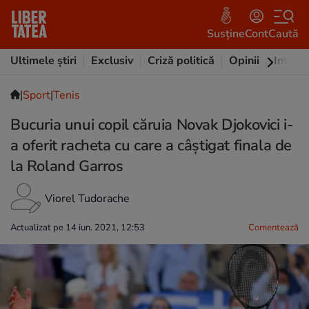
Susține
Cont
Caută
Ultimele știri
Exclusiv
Criză politică
Opinii
Intervi
|
Sport
|
Tenis
Bucuria unui copil căruia Novak Djokovici i-
a oferit racheta cu care a câștigat finala de
la Roland Garros
Viorel Tudorache
Actualizat pe 14 iun. 2021, 12:53
Comentează