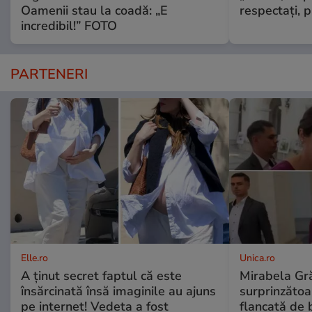
Oamenii stau la coadă: „E
respectați, p
incredibil!” FOTO
PARTENERI
Elle.ro
Unica.ro
A ținut secret faptul că este
Mirabela Gră
însărcinată însă imaginile au ajuns
surprinzătoar
pe internet! Vedeta a fost
flancată de 