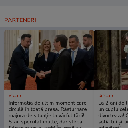
PARTENERI
Viva.ro
Unica.ro
Informația de ultim moment care
La 2 ani de 
circulă în toată presa. Răsturnare
un cuplu ce
majoră de situație la vârful țării!
divorțează! C
S-au speculat multe, dar știrea
soția lui și-