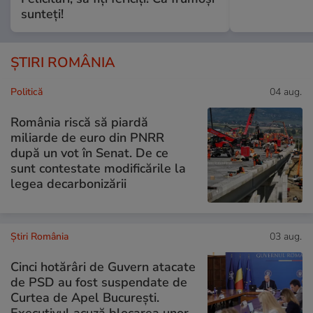
sunteți!
ȘTIRI ROMÂNIA
Politică
04 aug.
România riscă să piardă
miliarde de euro din PNRR
după un vot în Senat. De ce
sunt contestate modificările la
legea decarbonizării
Știri România
03 aug.
Cinci hotărâri de Guvern atacate
de PSD au fost suspendate de
Curtea de Apel București.
Executivul acuză blocarea unor