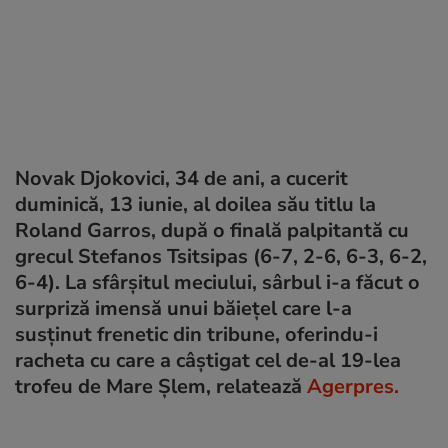
Novak Djokovici, 34 de ani, a cucerit
duminică, 13 iunie, al doilea său titlu la
Roland Garros, după o finală palpitantă cu
grecul Stefanos Tsitsipas (6-7, 2-6, 6-3, 6-2,
6-4). La sfârșitul meciului, sârbul i-a făcut o
surpriză imensă unui băiețel care l-a
susținut frenetic din tribune, oferindu-i
racheta cu care a câștigat cel de-al 19-lea
trofeu de Mare Şlem, relatează
Agerpres.