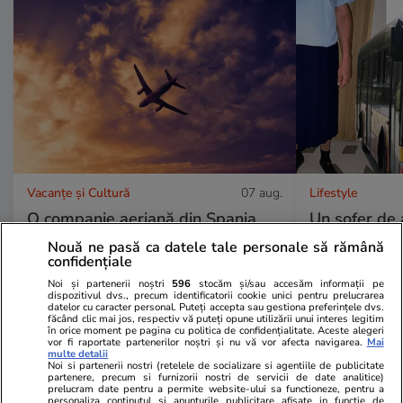
Vacanțe și Cultură
07 aug.
Lifestyle
O companie aeriană din Spania
Un șofer de 
lansează un zbor special pentru
muncă în fus
Nouă ne pasă ca datele tale personale să rămână
confidențiale
cei care vor să vadă eclipsa solară
vestimentar i
Noi și partenerii noștri
596
stocăm și/sau accesăm informații pe
din cer
scurți: „E gr
dispozitivul dvs., precum identificatorii cookie unici pentru prelucrarea
datelor cu caracter personal. Puteți accepta sau gestiona preferințele dvs.
făcând clic mai jos, respectiv vă puteți opune utilizării unui interes legitim
în orice moment pe pagina cu politica de confidențialitate. Aceste alegeri
vor fi raportate partenerilor noștri și nu vă vor afecta navigarea.
Mai
multe detalii
Noi si partenerii nostri (retelele de socializare si agentiile de publicitate
partenere, precum si furnizorii nostri de servicii de date analitice)
prelucram date pentru a permite website-ului sa functioneze, pentru a
personaliza continutul si anunturile publicitare afisate in functie de