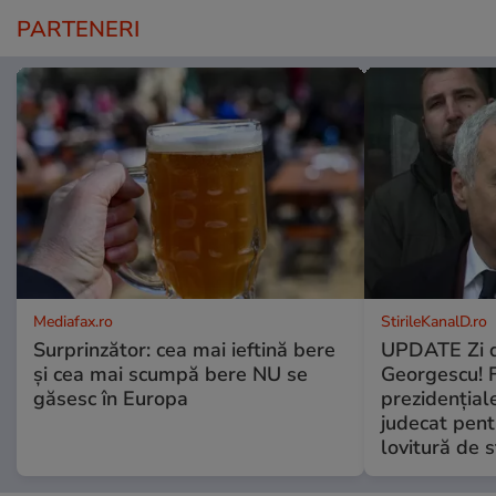
PARTENERI
Mediafax.ro
StirileKanalD.ro
Surprinzător: cea mai ieftină bere
UPDATE Zi d
și cea mai scumpă bere NU se
Georgescu! F
găsesc în Europa
prezidențiale
judecat pent
lovitură de s