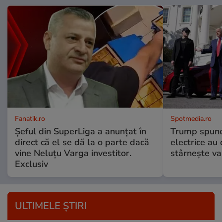
Fanatik.ro
Spotmedia.ro
Șeful din SuperLiga a anunțat în
Trump spune 
direct că el se dă la o parte dacă
electrice au 
vine Neluțu Varga investitor.
stârnește val
Exclusiv
ULTIMELE ȘTIRI