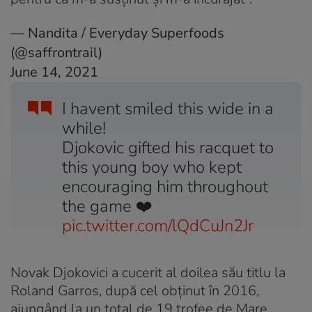
— Nandita / Everyday Superfoods
(@saffrontrail)
June 14, 2021
I havent smiled this wide in a
while!
Djokovic gifted his racquet to
this young boy who kept
encouraging him throughout
the game ❤️
pic.twitter.com/lQdCuJn2Jr
Novak Djokovici a cucerit al doilea său titlu la
Roland Garros, după cel obţinut în 2016,
ajungând la un total de 19 trofee de Mare