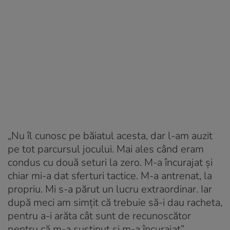
„Nu îl cunosc pe băiatul acesta, dar l-am auzit
pe tot parcursul jocului. Mai ales când eram
condus cu două seturi la zero. M-a încurajat şi
chiar mi-a dat sferturi tactice. M-a antrenat, la
propriu. Mi s-a părut un lucru extraordinar. Iar
după meci am simţit că trebuie să-i dau racheta,
pentru a-i arăta cât sunt de recunoscător
pentru că m-a susţinut şi m-a încurajat”.