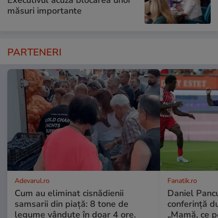
măsuri importante
PARTENERI
Adevarul.ro
Fanatik.ro
Cum au eliminat cisnădienii
Daniel Pancu
samsarii din piață: 8 tone de
conferință d
legume vândute în doar 4 ore.
„Mamă, ce p