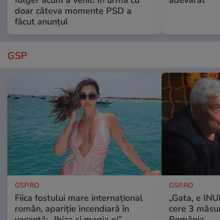
fulger acum a venit! În urmă cu
adevărat”
doar câteva momente PSD a
făcut anunțul
GSP
GSP.RO
GSP.RO
Fiica fostului mare internațional
„Gata, e IN
român, apariție incendiară în
cere 3 măsu
vacanță: „Ibiza și magia ei”
România