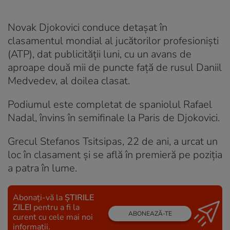
Novak Djokovici conduce detaşat în
clasamentul mondial al jucătorilor profesionişti
(ATP), dat publicităţii luni, cu un avans de
aproape două mii de puncte faţă de rusul Daniil
Medvedev, al doilea clasat.
Podiumul este completat de spaniolul Rafael
Nadal, învins în semifinale la Paris de Djokovici.
Grecul Stefanos Tsitsipas, 22 de ani, a urcat un
loc în clasament şi se află în premieră pe poziţia
a patra în lume.
Abonați-vă la
ȘTIRILE
ZILEI
pentru a fi la
ABONEAZĂ-TE
curent cu cele mai noi
informații.