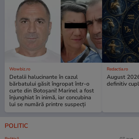
Wowbiz.ro
Redactia.ro
Detalii halucinante în cazul
August 2026
bărbatului găsit îngropat într-o
definitiv cup
curte din Botoșani! Marinel a fost
înjunghiat în inimă, iar concubina
lui se numără printre suspecți
POLITIC
Politică
07 aug.