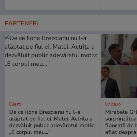
PARTENERI
Elle.ro
Unica.ro
De ce Ilona Brezoianu nu l-a
Mirabela Gră
alăptat pe fiul ei, Matei. Actrița a
surprinzătoar
dezvăluit public adevăratul motiv:
flancată de 
„E corpul meu..."
aflat despre