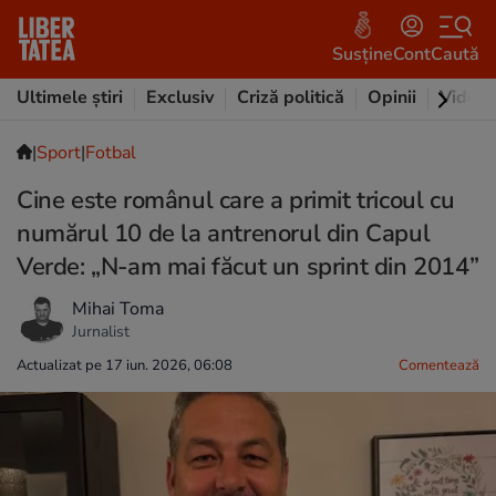
Susține
Cont
Caută
Ultimele știri
Exclusiv
Criză politică
Opinii
Video
|
Sport
|
Fotbal
Cine este românul care a primit tricoul cu
numărul 10 de la antrenorul din Capul
Verde: „N-am mai făcut un sprint din 2014”
Mihai Toma
Jurnalist
Actualizat pe 17 iun. 2026, 06:08
Comentează