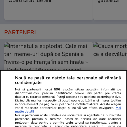
Olaru la 37 de ani
gătească
PARTENERI
Nouă ne pasă ca datele tale personale să rămână
confidențiale
Noi și partenerii noștri
596
stocăm și/sau accesăm informații pe
dispozitivul dvs., precum identificatorii cookie unici pentru prelucrarea
datelor cu caracter personal. Puteți accepta sau gestiona preferințele dvs.
făcând clic mai jos, respectiv vă puteți opune utilizării unui interes legitim
în orice moment pe pagina cu politica de confidențialitate. Aceste alegeri
GSP.ro
GSP.ro
vor fi raportate partenerilor noștri și nu vă vor afecta navigarea.
Mai
multe detalii
Internetul a explodat! Cele mai
Cauza morții
Noi si partenerii nostri (retelele de socializare si agentiile de publicitate
partenere, precum si furnizorii nostri de servicii de date analitice)
tari meme-uri după ce Spania a
a dezvăluit 
prelucram date pentru a permite website-ului sa functioneze, pentru a
personaliza continutul si anunturile publicitare afisate in functie de