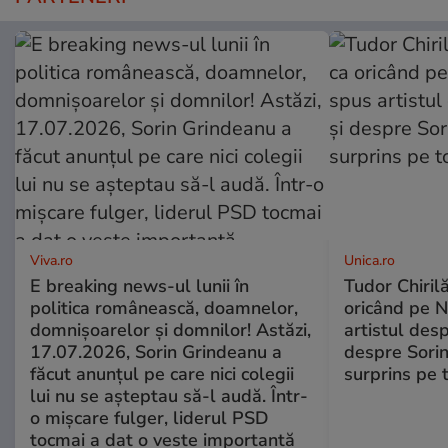
Viva.ro
Unica.ro
E breaking news-ul lunii în
Tudor Chiril
politica românească, doamnelor,
oricând pe N
domnișoarelor și domnilor! Astăzi,
artistul desp
17.07.2026, Sorin Grindeanu a
despre Sorin
făcut anunțul pe care nici colegii
surprins pe 
lui nu se așteptau să-l audă. Într-
o mișcare fulger, liderul PSD
tocmai a dat o veste importantă