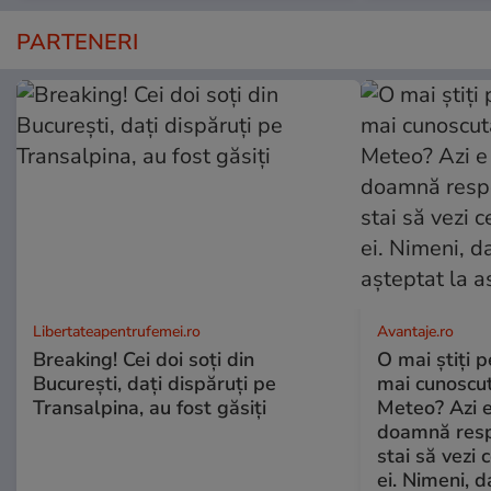
PARTENERI
Libertateapentrufemei.ro
Avantaje.ro
Breaking! Cei doi soți din
O mai știți 
București, dați dispăruți pe
mai cunoscu
Transalpina, au fost găsiți
Meteo? Azi e
doamnă respe
stai să vezi 
ei. Nimeni, d