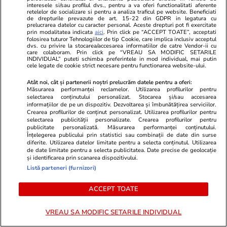
învins-o pe Franța în semifinale »
interesele si/sau profilul dvs., pentru a va oferi functionalitati aferente
„Dictatorul” Mbappe a devenit
retelelor de socializare si pentru a analiza traficul pe website. Beneficiati
de drepturile prevazute de art. 15-22 din GDPR in legatura cu
bebelușul lui Yamal
prelucrarea datelor cu caracter personal. Aceste drepturi pot fi exercitate
prin modalitatea indicata
aici
. Prin click pe “ACCEPT TOATE”, acceptati
folosirea tuturor Tehnologiilor de tip Cookie, care implica inclusiv acceptul
dvs. cu privire la stocarea/accesarea informatiilor de catre Vendor-ii cu
care colaboram. Prin click pe “VREAU SA MODIFIC SETARILE
INDIVIDUAL” puteti schimba preferintele in mod individual, mai putin
cele legate de cookie strict necesare pentru functionarea website-ului.
Atât noi, cât și partenerii noștri prelucrăm datele pentru a oferi:
Măsurarea performanței reclamelor. Utilizarea profilurilor pentru
selectarea conținutului personalizat. Stocarea și/sau accesarea
informațiilor de pe un dispozitiv. Dezvoltarea și îmbunătățirea serviciilor.
Crearea profilurilor de conținut personalizat. Utilizarea profilurilor pentru
selectarea publicității personalizate. Crearea profilurilor pentru
publicitate personalizată. Măsurarea performanței conținutului.
Înțelegerea publicului prin statistici sau combinații de date din surse
diferite. Utilizarea datelor limitate pentru a selecta conținutul. Utilizarea
de date limitate pentru a selecta publicitatea. Date precise de geolocație
și identificarea prin scanarea dispozitivului.
Listă parteneri (furnizori)
ACCEPT TOATE
VREAU SA MODIFIC SETARILE INDIVIDUAL
PARTENERI