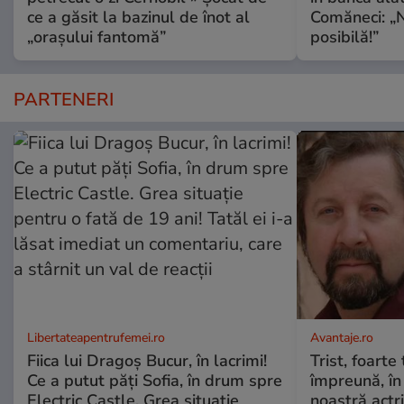
ce a găsit la bazinul de înot al
Comăneci: „N
„orașului fantomă”
posibilă!”
PARTENERI
Libertateapentrufemei.ro
Avantaje.ro
Fiica lui Dragoș Bucur, în lacrimi!
Trist, foarte
Ce a putut păți Sofia, în drum spre
împreună, în
Electric Castle. Grea situație
noastră actri