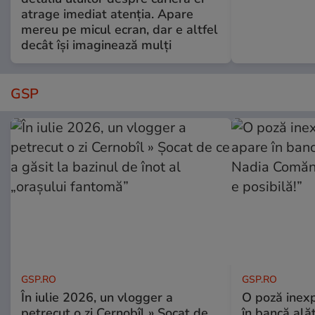
atrage imediat atenția. Apare
mereu pe micul ecran, dar e altfel
decât își imaginează mulți
GSP
GSP.RO
GSP.RO
În iulie 2026, un vlogger a
O poză inexp
petrecut o zi Cernobîl » Șocat de
în bancă ală