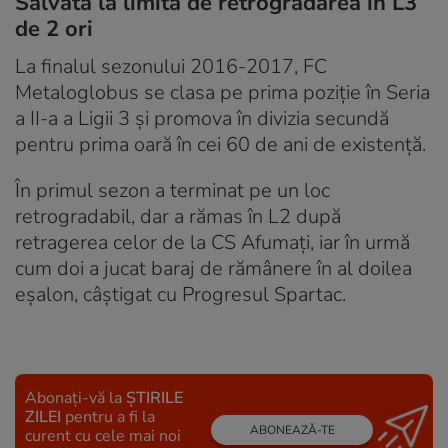
Salvată la limită de retrogradarea în L3
de 2 ori
La finalul sezonului 2016-2017, FC
Metaloglobus se clasa pe prima poziție în Seria
a II-a a Ligii 3 și promova în divizia secundă
pentru prima oară în cei 60 de ani de existență.
În primul sezon a terminat pe un loc
retrogradabil, dar a rămas în L2 după
retragerea celor de la CS Afumați, iar în urmă
cum doi a jucat baraj de rămânere în al doilea
eșalon, câștigat cu Progresul Spartac.
Abonați-vă la
ȘTIRILE
ZILEI
pentru a fi la
ABONEAZĂ-TE
curent cu cele mai noi