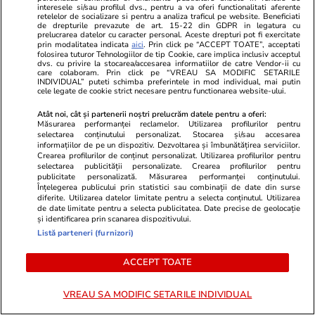
vânzările scad, dar prețurile cresc.
Universității
interesele si/sau profilul dvs., pentru a va oferi functionalitati aferente
retelelor de socializare si pentru a analiza traficul pe website. Beneficiati
Gabriel Biriș: „Ne așteaptă o
Rotaru la ec
de drepturile prevazute de art. 15-22 din GDPR in legatura cu
prelucrarea datelor cu caracter personal. Aceste drepturi pot fi exercitate
ajustare de durată, de circa 5 ani”
să facă niciu
prin modalitatea indicata
aici
. Prin click pe “ACCEPT TOATE”, acceptati
fotbalul ro
folosirea tuturor Tehnologiilor de tip Cookie, care implica inclusiv acceptul
dvs. cu privire la stocarea/accesarea informatiilor de catre Vendor-ii cu
care colaboram. Prin click pe “VREAU SA MODIFIC SETARILE
INDIVIDUAL” puteti schimba preferintele in mod individual, mai putin
cele legate de cookie strict necesare pentru functionarea website-ului.
PARTENERI
Atât noi, cât și partenerii noștri prelucrăm datele pentru a oferi:
Măsurarea performanței reclamelor. Utilizarea profilurilor pentru
selectarea conținutului personalizat. Stocarea și/sau accesarea
informațiilor de pe un dispozitiv. Dezvoltarea și îmbunătățirea serviciilor.
Crearea profilurilor de conținut personalizat. Utilizarea profilurilor pentru
selectarea publicității personalizate. Crearea profilurilor pentru
publicitate personalizată. Măsurarea performanței conținutului.
Înțelegerea publicului prin statistici sau combinații de date din surse
diferite. Utilizarea datelor limitate pentru a selecta conținutul. Utilizarea
de date limitate pentru a selecta publicitatea. Date precise de geolocație
și identificarea prin scanarea dispozitivului.
Listă parteneri (furnizori)
ACCEPT TOATE
Elle.ro
Unica.ro
VREAU SA MODIFIC SETARILE INDIVIDUAL
Corina Caragea, reacție tranșantă
Mirabela Gră