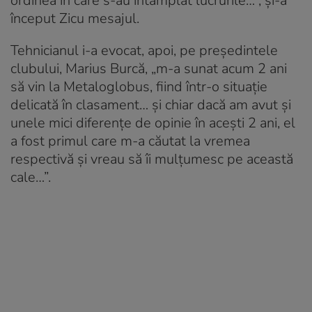
ordinea în care s-au întâmplat lucrurile…”, și-a
început Zicu mesajul.
Tehnicianul i-a evocat, apoi, pe președintele
clubului, Marius Burcă, „m-a sunat acum 2 ani
să vin la Metaloglobus, fiind într-o situație
delicată în clasament… și chiar dacă am avut și
unele mici diferențe de opinie în acești 2 ani, el
a fost primul care m-a căutat la vremea
respectivă și vreau să îi mulțumesc pe această
cale…”.