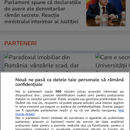
Parlament spune că declarațiile
de avere ale demnitarilor
rămân secrete. Reacția
ministrului interimar al Justiției
PARTENERI
Nouă ne pasă ca datele tale personale să rămână
confidențiale
Noi și partenerii noștri
596
stocăm și/sau accesăm informații pe
dispozitivul dvs., precum identificatorii cookie unici pentru prelucrarea
datelor cu caracter personal. Puteți accepta sau gestiona preferințele dvs.
făcând clic mai jos, respectiv vă puteți opune utilizării unui interes legitim
în orice moment pe pagina cu politica de confidențialitate. Aceste alegeri
vor fi raportate partenerilor noștri și nu vă vor afecta navigarea.
Mai
multe detalii
Noi si partenerii nostri (retelele de socializare si agentiile de publicitate
Adevarul.ro
Fanatik.ro
partenere, precum si furnizorii nostri de servicii de date analitice)
prelucram date pentru a permite website-ului sa functioneze, pentru a
Paradoxul imobiliar din România:
Care e secre
personaliza continutul si anunturile publicitare afisate in functie de