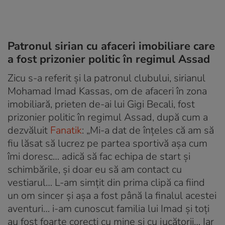
Patronul sirian cu afaceri imobiliare care
a fost prizonier politic în regimul Assad
Zicu s-a referit și la patronul clubului, sirianul
Mohamad Imad Kassas, om de afaceri în zona
imobiliară, prieten de-ai lui Gigi Becali, fost
prizonier politic în regimul Assad, după cum a
dezvăluit
Fanatik
: „Mi-a dat de înțeles că am să
fiu lăsat să lucrez pe partea sportivă așa cum
îmi doresc… adică să fac echipa de start și
schimbările, și doar eu să am contact cu
vestiarul… L-am simțit din prima clipă ca fiind
un om sincer și așa a fost până la finalul acestei
aventuri… i-am cunoscut familia lui Imad și toți
au fost foarte corecți cu mine și cu jucătorii… Iar