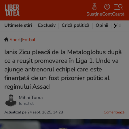
Susține
Cont
Caută
Ultimele știri
Exclusiv
Criză politică
Opinii
Video
|
Sport
|
Fotbal
Ianis Zicu pleacă de la Metaloglobus după
ce a reușit promovarea în Liga 1. Unde va
ajunge antrenorul echipei care este
finanțată de un fost prizonier politic al
regimului Assad
Mihai Toma
Jurnalist
Actualizat pe 24 sept. 2025, 14:28
Comentează