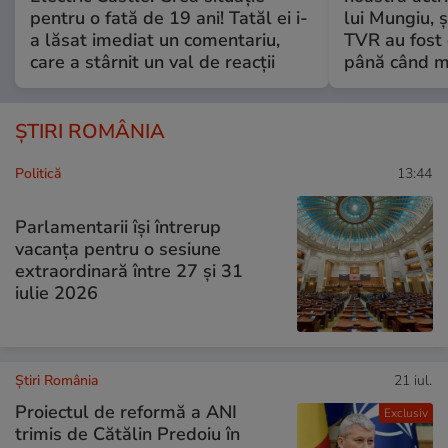
pentru o fată de 19 ani! Tatăl ei i-
lui Mungiu, ș
a lăsat imediat un comentariu,
TVR au fost 
care a stârnit un val de reacții
până când mo
ȘTIRI ROMÂNIA
Politică
13:44
Parlamentarii își întrerup
vacanța pentru o sesiune
extraordinară între 27 și 31
iulie 2026
Știri România
21 iul.
Proiectul de reformă a ANI
Exclusiv
trimis de Cătălin Predoiu în