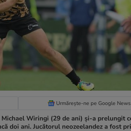
Urmărește-ne pe Google News
ichael Wiringi (29 de ani) şi-a prelungit c
ă doi ani. Jucătorul neozeelandez a fost pri