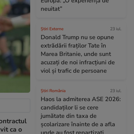
Europa: „O experiență de
neuitat”
Știri Externe
23 iul.
Donald Trump nu se opune
extrădării fraților Tate în
Marea Britanie, unde sunt
acuzați de noi infracțiuni de
viol și trafic de persoane
Știri România
23 iul.
Haos la admiterea ASE 2026:
candidaților li se cere
jumătate din taxa de
ontractul
școlarizare înainte de a afla
vit ca o
unde au fost repartizați