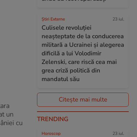
Știri Externe
23 iul.
Culisele revoluției
neașteptate de la conducerea
militară a Ucrainei și alegerea
dificilă a lui Volodimir
Zelenski, care riscă cea mai
grea criză politică din
mandatul său
Citește mai multe
ţara
at un
TRENDING
âniei cu
Horoscop
23 iul.