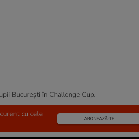
upii Bucureşti în Challenge Cup.
 curent cu cele
ABONEAZĂ-TE