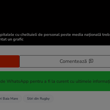
„Spitalele cu cheltuieli de personal peste media națională treb
tat un grafic
Comentează
 de WhatsApp pentru a fi la curent cu ultimele informați
iri Baia Mare
Stiri din Rugby