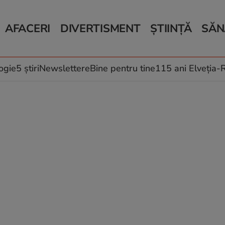
AFACERI
DIVERTISMENT
ȘTIINȚĂ
SĂN
Bani și Afaceri
Monden
Știri Știință
Știri 
Auto
Horoscop
Schimbări climati
Relații
Locuri de muncă
Muzică și Filme
Rețete
ogie
5 știri
Newslettere
Bine pentru tine
115 ani Elveția
Imobiliare.ro
Vacanțe și Cultură
Fructe
eJobs.ro
Îngriji