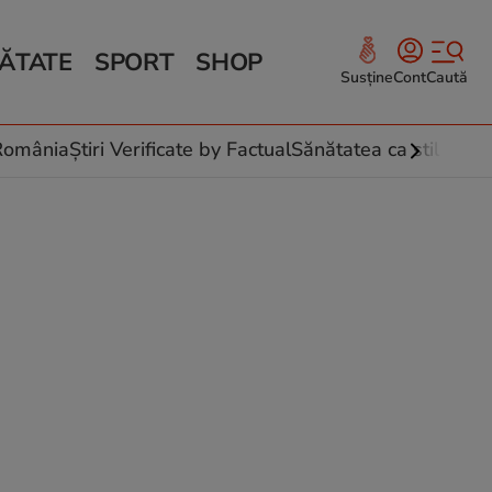
ĂTATE
SPORT
SHOP
Susține
Cont
Caută
Sănătate și Fitness
ce
 culinare
-România
Știri Verificate by Factual
Sănătatea ca stil de vi
 și legume
rea plantelor