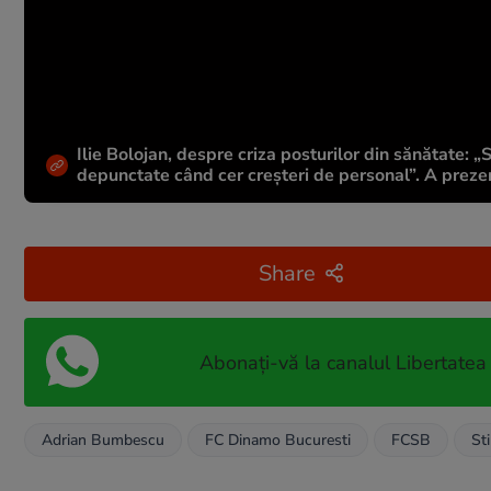
Ilie Bolojan, despre criza posturilor din sănătate: 
depunctate când cer creșteri de personal”. A prezen
Share
Abonați-vă la canalul Libertatea
Adrian Bumbescu
FC Dinamo Bucuresti
FCSB
St