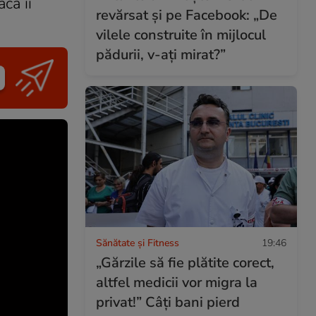
că îi
revărsat și pe Facebook: „De
vilele construite în mijlocul
pădurii, v-ați mirat?”
Sănătate și Fitness
19:46
„Gărzile să fie plătite corect,
altfel medicii vor migra la
privat!” Câți bani pierd