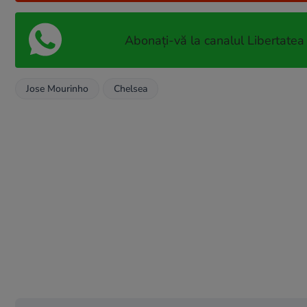
Abonați-vă la canalul Libertatea
Jose Mourinho
Chelsea