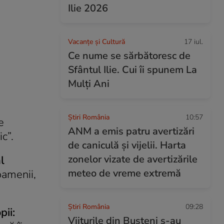
Ilie 2026
Vacanțe și Cultură
17 iul.
Ce nume se sărbătoresc de
Sfântul Ilie. Cui îi spunem La
Mulți Ani
Știri România
10:57
e
ANM a emis patru avertizări
c”.
de caniculă și vijelii. Harta
zonelor vizate de avertizările
l
meteo de vreme extremă
oamenii,
Știri România
09:28
pii:
Viiturile din Bușteni s-au