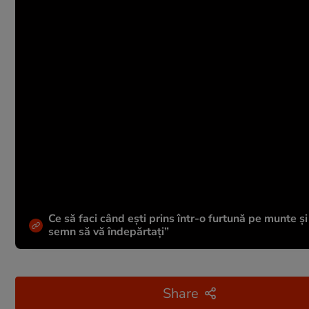
Ce să faci când ești prins într-o furtună pe munte ș
semn să vă îndepărtați”
Share