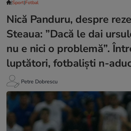
|
Sport
|
Fotbal
Nică Panduru, despre reze
Steaua: ”Dacă le dai ursule
nu e nici o problemă”. Înt
luptători, fotbaliști n-adu
Petre Dobrescu