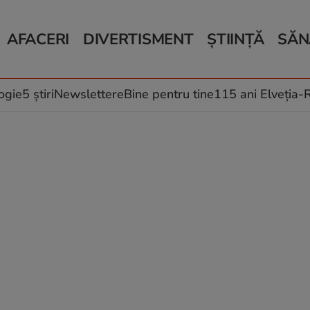
AFACERI
DIVERTISMENT
ȘTIINȚĂ
SĂN
Bani și Afaceri
Monden
Știri Știință
Știri 
Auto
Horoscop
Schimbări climati
Relații
Locuri de muncă
Muzică și Filme
Rețete
ogie
5 știri
Newslettere
Bine pentru tine
115 ani Elveția
Imobiliare.ro
Vacanțe și Cultură
Fructe
eJobs.ro
Îngriji