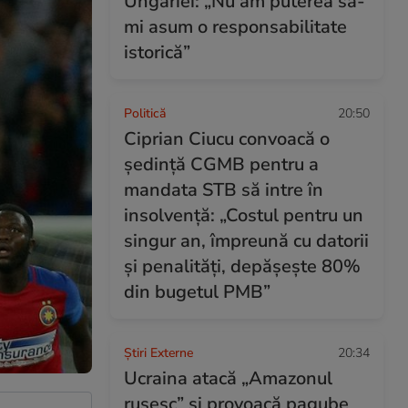
Ungariei: „Nu am puterea să-
mi asum o responsabilitate
istorică”
Politică
20:50
Ciprian Ciucu convoacă o
ședință CGMB pentru a
mandata STB să intre în
insolvență: „Costul pentru un
singur an, împreună cu datorii
şi penalităţi, depăşeşte 80%
din bugetul PMB”
Știri Externe
20:34
Ucraina atacă „Amazonul
rusesc” și provoacă pagube