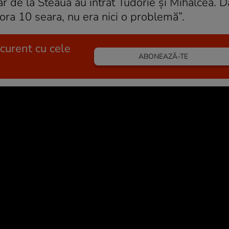
r de la Steaua au intrat Tudorie și Mihalcea. Da
 ora 10 seara, nu era nici o problemă”.
 curent cu cele
ABONEAZĂ-TE