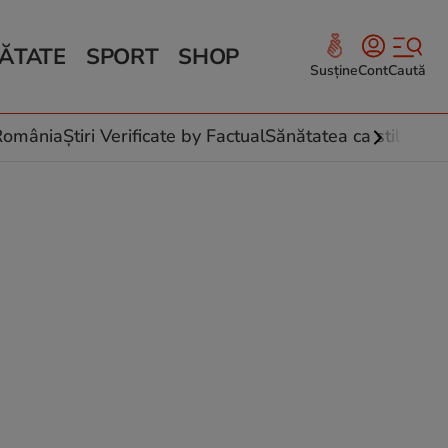
ĂTATE
SPORT
SHOP
Susține
Cont
Caută
Sănătate și Fitness
ce
 culinare
-România
Știri Verificate by Factual
Sănătatea ca stil de vi
 și legume
rea plantelor