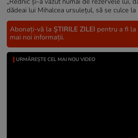
„Rednic și-a văzut numai de rezervele lui, da
dădeai lui Mihalcea ursulețul, să se culce la
Abonați-vă la
ȘTIRILE ZILEI
pentru a fi la
mai noi informații.
URMĂREȘTE CEL MAI NOU VIDEO