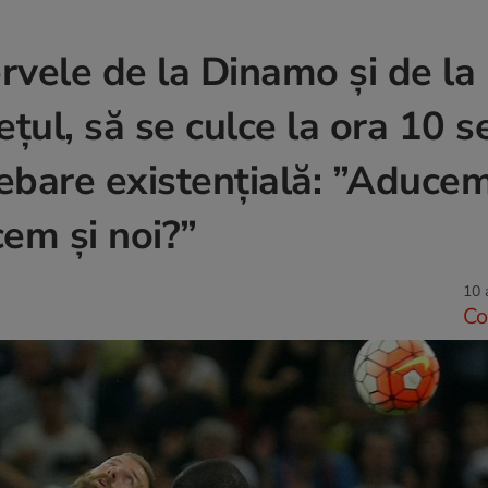
rvele de la Dinamo și de la
țul, să se culce la ora 10 s
rebare existențială: ”Aduce
cem și noi?”
10 
Co