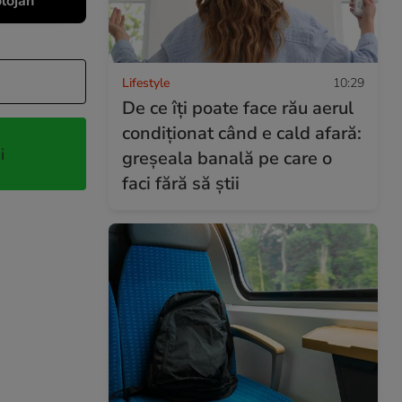
olojan
Lifestyle
10:29
De ce îți poate face rău aerul
condiționat când e cald afară:
i
greșeala banală pe care o
faci fără să știi