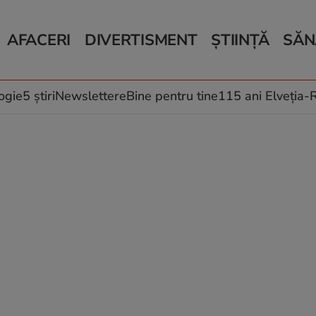
AFACERI
DIVERTISMENT
ȘTIINȚĂ
SĂN
Bani și Afaceri
Monden
Știri Știință
Știri 
Auto
Horoscop
Schimbări climati
Relații
Locuri de muncă
Muzică și Filme
Rețete
ogie
5 știri
Newslettere
Bine pentru tine
115 ani Elveția
Imobiliare.ro
Vacanțe și Cultură
Fructe
eJobs.ro
Îngriji