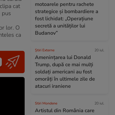
motoarele pentru rachete
clipa cat
strategice și bombardiere a
a pus
fost lichidat: „Operațiune
secretă a unităților lui
or lor. O
Budanov”
nteles ca
Știri Externe
20 iul.
Amenințarea lui Donald
Trump, după ce mai mulți
soldați americani au fost
omorâți în ultimele zile de
atacuri iraniene
Stiri Mondene
20 iul.
Artistul din România care