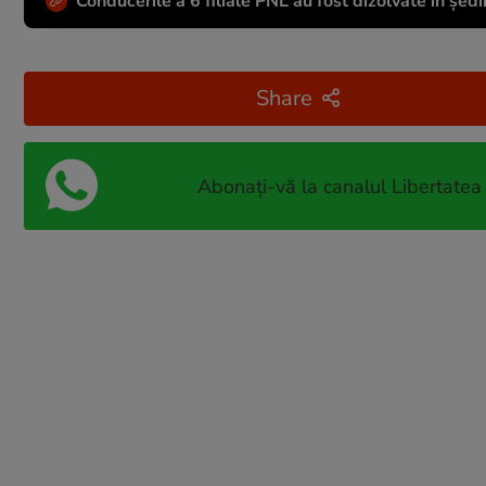
Conducerile a 6 filiale PNL au fost dizolvate în ședin
Share
Abonați-vă la canalul Libertatea