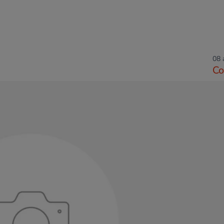
08 
Co