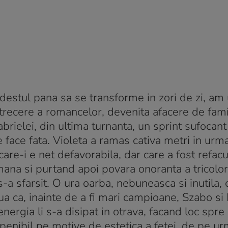
destul pana sa se transforme in zori de zi, am 
trecere a romancelor, devenita afacere de famil
rielei, din ultima turnanta, un sprint sufocant
e face fata. Violeta a ramas cativa metri in urma
re-i e net defavorabila, dar care a fost refacut
na si purtand apoi povara onoranta a tricolor
-a sfarsit. O ura oarba, nebuneasca si inutila, 
a ca, inainte de a fi mari campioane, Szabo si
nergia li s-a disipat in otrava, facand loc spre
penibil pe motive de estetica a fetei, de pe ur