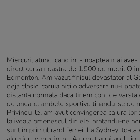
Miercuri, atunci cand inca noaptea mai avea 
direct cursa noastra de 1.500 de metri. O in
Edmonton. Am vazut finisul devastator al Gab
deja clasic, caruia nici o adversara nu-i poat
distanta normala daca tinem cont de varsta ca
de onoare, ambele sportive tinandu-se de ma
Privindu-le, am avut convingerea ca ura lor s
la iveala omenescul din ele, aratandu-ne nou
sunt in primul rand femei. La Sydney, toata e
algerience mediocre. A urmat apoi acel circ 