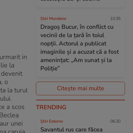
Stiri Mondene
10:35
Dragoș Bucur, în conflict cu
vecinii de la țară în toiul
nopții. Actorul a publicat
imaginile și a acuzat că a fost
urmarit in
amenințat: „Am sunat și la
ie la
Poliție”
 devenit
, o
Citește mai multe
a la turul
ului.
ce a scos
TRENDING
 Beclea
Știri Externe
06:30
 aur unei
Savantul rus care făcea
ma caruia