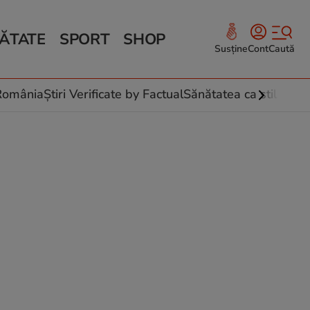
ĂTATE
SPORT
SHOP
Susține
Cont
Caută
Sănătate și Fitness
ce
 culinare
-România
Știri Verificate by Factual
Sănătatea ca stil de vi
 și legume
rea plantelor