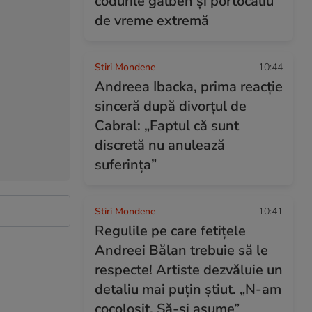
codurile galben și portocaliu
de vreme extremă
Stiri Mondene
10:44
Andreea Ibacka, prima reacție
sinceră după divorțul de
Cabral: „Faptul că sunt
discretă nu anulează
suferința”
Stiri Mondene
10:41
Regulile pe care fetițele
Andreei Bălan trebuie să le
respecte! Artiste dezvăluie un
detaliu mai puțin știut. „N-am
cocoloșit. Să-și asume”