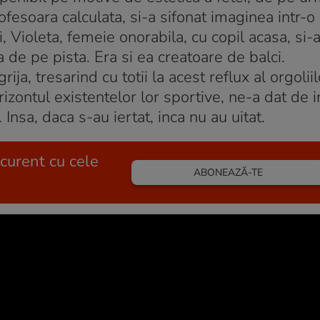
fesoara calculata, si-a sifonat imaginea intr-o 
ei, Violeta, femeie onorabila, cu copil acasa, si-
 de pe pista. Era si ea creatoare de balci.
ja, tresarind cu totii la acest reflux al orgoliil
zontul existentelor lor sportive, ne-a dat de i
Insa, daca s-au iertat, inca nu au uitat.
 curent cu cele
ABONEAZĂ-TE