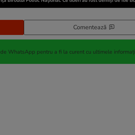
ța Biroului Politic Național. Ce lideri au fost demiși de Ilie B
Comentează
 de WhatsApp pentru a fi la curent cu ultimele informați