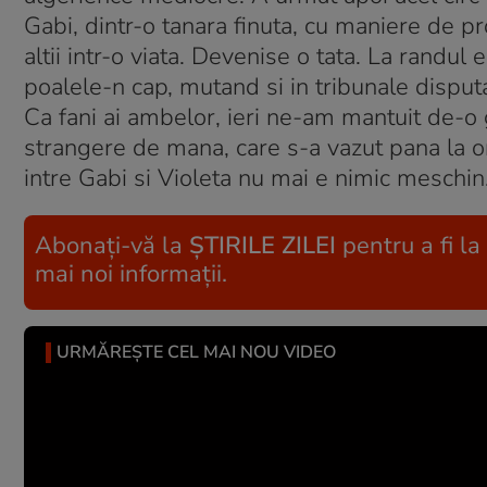
Gabi, dintr-o tanara finuta, cu maniere de pro
altii intr-o viata. Devenise o tata. La randul 
poalele-n cap, mutand si in tribunale disputa
Ca fani ai ambelor, ieri ne-am mantuit de-o gri
strangere de mana, care s-a vazut pana la ori
intre Gabi si Violeta nu mai e nimic meschin. 
Abonați-vă la
ȘTIRILE ZILEI
pentru a fi la
mai noi informații.
URMĂREȘTE CEL MAI NOU VIDEO