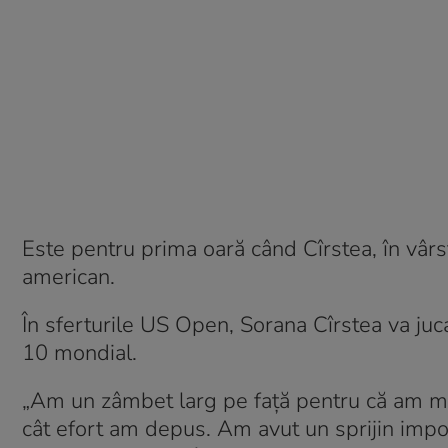
Este pentru prima oară când Cîrstea, în vârs
american.
În sferturile US Open, Sorana Cîrstea va juc
10 mondial.
„Am un zâmbet larg pe față pentru că am munc
cât efort am depus. Am avut un sprijin impor