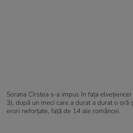
Sorana Cîrstea s-a impus în fața elvețiencei 
3), după un meci care a durat a durat o oră 
erori neforțate, față de 14 ale româncei.