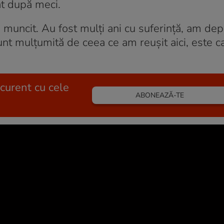
at după meci.
 muncit. Au fost mulți ani cu suferință, am dep
nt mulțumită de ceea ce am reușit aici, este ca
 curent cu cele
ABONEAZĂ-TE