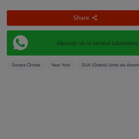
Share
Abonați-vă la canalul Libertatea
Sorana Cîrstea
New York
SUA (Statele Unite ale Americ