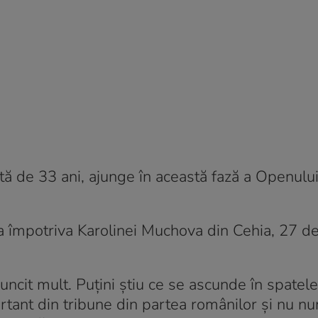
tă de 33 ani, ajunge în această fază a Openulu
a împotriva Karolinei Muchova din Cehia, 27 de 
it mult. Puțini știu ce se ascunde în spatele v
tant din tribune din partea românilor și nu nu