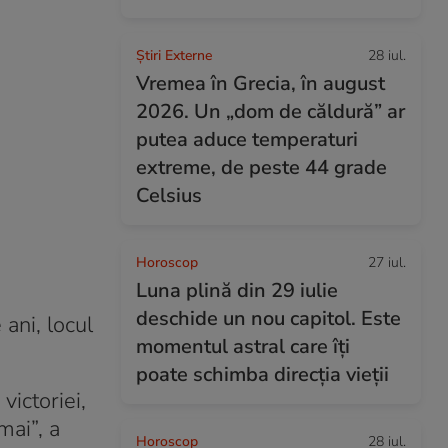
Știri Externe
28 iul.
Vremea în Grecia, în august
2026. Un „dom de căldură” ar
putea aduce temperaturi
extreme, de peste 44 grade
Celsius
i
Horoscop
27 iul.
Luna plină din 29 iulie
deschide un nou capitol. Este
ani, locul
momentul astral care îți
poate schimba direcția vieții
ictoriei,
mai”, a
Horoscop
28 iul.