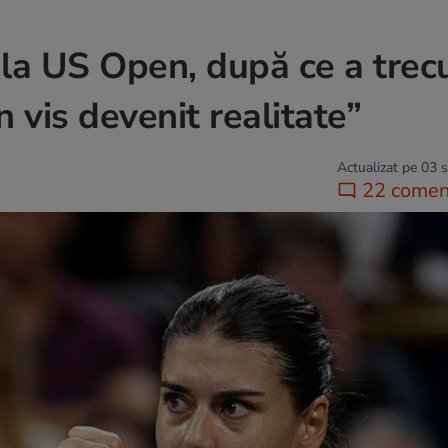
i la US Open, după ce a trec
 vis devenit realitate”
Actualizat pe 03 
22 coment