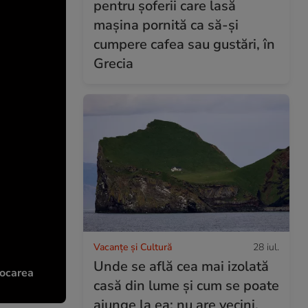
pentru șoferii care lasă
mașina pornită ca să-și
cumpere cafea sau gustări, în
Grecia
Vacanțe și Cultură
28 iul.
Unde se află cea mai izolată
locarea
casă din lume și cum se poate
ajunge la ea: nu are vecini,