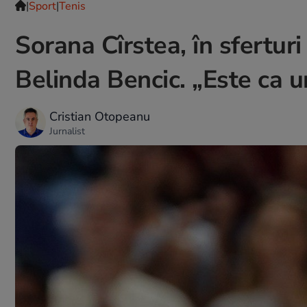
|
Sport
|
Tenis
Sorana Cîrstea, în sfertur
Belinda Bencic. „Este ca un
Cristian Otopeanu
Jurnalist