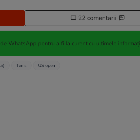
22 comentarii
 de WhatsApp pentru a fi la curent cu ultimele informați
ii)
Tenis
US open