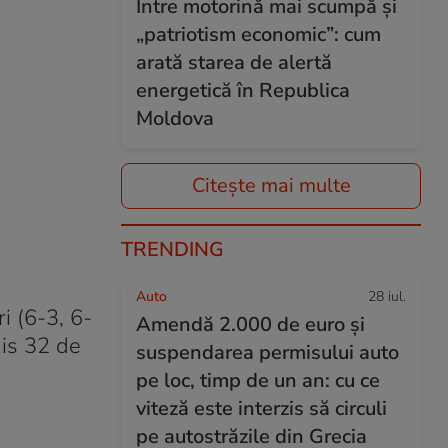
Între motorină mai scumpă și
„patriotism economic”: cum
arată starea de alertă
energetică în Republica
Moldova
Citește mai multe
TRENDING
Auto
28 iul.
i (6-3, 6-
Amendă 2.000 de euro și
mis 32 de
suspendarea permisului auto
pe loc, timp de un an: cu ce
viteză este interzis să circuli
pe autostrăzile din Grecia