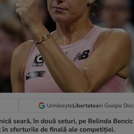
Urmărește
Libertatea
in Google Dis
că seară, în două seturi, pe Belinda Bencic
în sferturile de finală ale competiției.