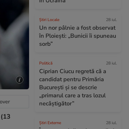
în Ucraina
Știri Locale
28 iul.
Un nor pâlnie a fost observat
în Ploiești: „Bunicii îi spuneau
sorb”
Politică
28 iul.
Ciprian Ciucu regretă că a
candidat pentru Primăria
București și se descrie
„primarul care a tras lozul
cover
necâștigător”
 (13
Știri Externe
28 iul.