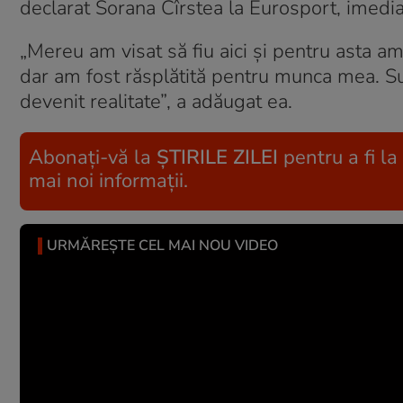
declarat Sorana Cîrstea la Eurosport, imedi
„Mereu am visat să fiu aici și pentru asta am
dar am fost răsplătită pentru munca mea. Su
devenit realitate”, a adăugat ea.
Abonați-vă la
ȘTIRILE ZILEI
pentru a fi la
mai noi informații.
URMĂREȘTE CEL MAI NOU VIDEO