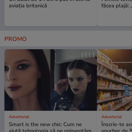
aviația britanică
făcea plajă: „
PROMO
Advertorial
Advertorial
Smart is the new chic: Cum ne
Înscrie-te ac
ajută tehnologia să ne reinventăm
voucher de 5