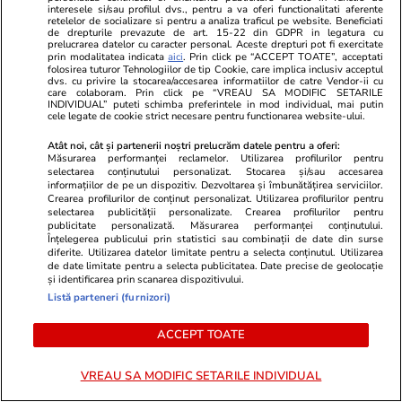
interesele si/sau profilul dvs., pentru a va oferi functionalitati aferente
retelelor de socializare si pentru a analiza traficul pe website. Beneficiati
de drepturile prevazute de art. 15-22 din GDPR in legatura cu
prelucrarea datelor cu caracter personal. Aceste drepturi pot fi exercitate
prin modalitatea indicata
aici
. Prin click pe “ACCEPT TOATE”, acceptati
Știri România
16:00
folosirea tuturor Tehnologiilor de tip Cookie, care implica inclusiv acceptul
dvs. cu privire la stocarea/accesarea informatiilor de catre Vendor-ii cu
Greșelile care provoacă cel mai
care colaboram. Prin click pe “VREAU SA MODIFIC SETARILE
INDIVIDUAL” puteti schimba preferintele in mod individual, mai putin
frecvent accidentări la sală. Ioan
cele legate de cookie strict necesare pentru functionarea website-ului.
Stan, medic ortoped: „Nu știm
Atât noi, cât și partenerii noștri prelucrăm datele pentru a oferi:
Măsurarea performanței reclamelor. Utilizarea profilurilor pentru
principiile biomecanice și cum să
selectarea conținutului personalizat. Stocarea și/sau accesarea
informațiilor de pe un dispozitiv. Dezvoltarea și îmbunătățirea serviciilor.
facem corect mișcarea”
Crearea profilurilor de conținut personalizat. Utilizarea profilurilor pentru
selectarea publicității personalizate. Crearea profilurilor pentru
publicitate personalizată. Măsurarea performanței conținutului.
Înțelegerea publicului prin statistici sau combinații de date din surse
Știri România
14:34
diferite. Utilizarea datelor limitate pentru a selecta conținutul. Utilizarea
de date limitate pentru a selecta publicitatea. Date precise de geolocație
Generalul Gheorghiță Vlad,
și identificarea prin scanarea dispozitivului.
Listă parteneri (furnizori)
după a doua dronă doborâtă în
24 de ore: „De fiecare dată
ACCEPT TOATE
când spațiul aerian este
încălcat, militarii sunt deja
VREAU SA MODIFIC SETARILE INDIVIDUAL