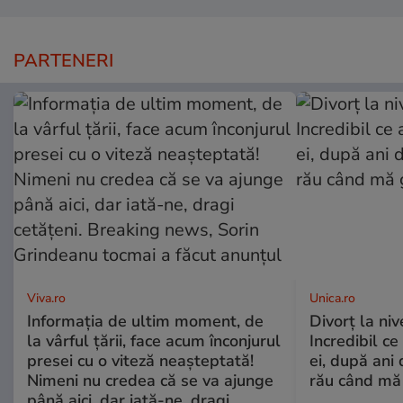
PARTENERI
Viva.ro
Unica.ro
Informația de ultim moment, de
Divorț la nive
la vârful țării, face acum înconjurul
Incredibil ce
presei cu o viteză neașteptată!
ei, după ani 
Nimeni nu credea că se va ajunge
rău când mă
până aici, dar iată-ne, dragi