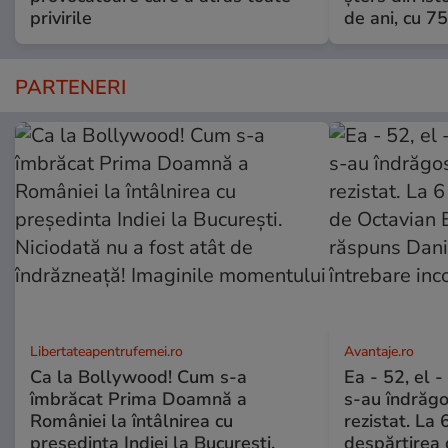
privirile
de ani, cu 7
PARTENERI
Libertateapentrufemei.ro
Avantaje.ro
Ca la Bollywood! Cum s-a
Ea - 52, el 
îmbrăcat Prima Doamnă a
s-au îndrăgos
României la întâlnirea cu
rezistat. La 
președinta Indiei la București.
despărțirea 