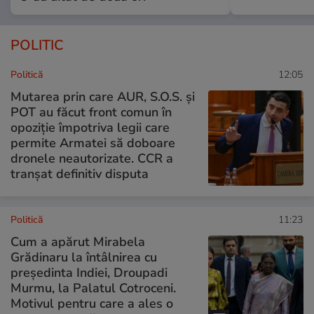
POLITIC
Politică
12:05
Mutarea prin care AUR, S.O.S. și
POT au făcut front comun în
opoziție împotriva legii care
permite Armatei să doboare
dronele neautorizate. CCR a
tranșat definitiv disputa
Politică
11:23
Cum a apărut Mirabela
Grădinaru la întâlnirea cu
președinta Indiei, Droupadi
Murmu, la Palatul Cotroceni.
Motivul pentru care a ales o