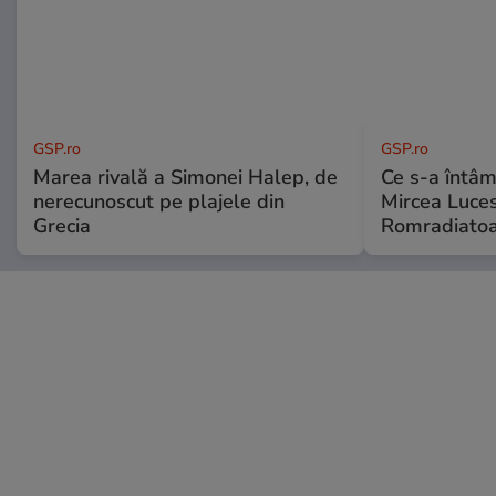
GSP.ro
GSP.ro
Marea rivală a Simonei Halep, de
Ce s-a întâmp
nerecunoscut pe plajele din
Mircea Luces
Grecia
Romradiatoa