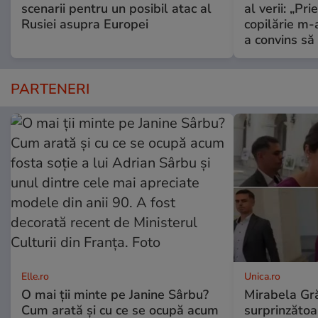
scenarii pentru un posibil atac al
al verii: „Pr
Rusiei asupra Europei
copilărie m-
a convins să
PARTENERI
Elle.ro
Unica.ro
O mai ții minte pe Janine Sârbu?
Mirabela Gră
Cum arată și cu ce se ocupă acum
surprinzătoar