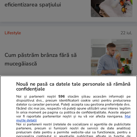
eficientizarea spaţiului
Lifestyle
22 iul.
Cum păstrăm brânza fără să
mucegăiască
Nouă ne pasă ca datele tale personale să rămână
confidențiale
Lifestyle
17 iul.
Noi și partenerii noștri
596
stocăm și/sau accesăm informații pe
dispozitivul dvs., precum identificatorii cookie unici pentru prelucrarea
datelor cu caracter personal. Puteți accepta sau gestiona preferințele dvs.
făcând clic mai jos, respectiv vă puteți opune utilizării unui interes legitim
în orice moment pe pagina cu politica de confidențialitate. Aceste alegeri
vor fi raportate partenerilor noștri și nu vă vor afecta navigarea.
Mai
De ce să nu păstrezi cartofii
multe detalii
Noi si partenerii nostri (retelele de socializare si agentiile de publicitate
lângă ceapă
partenere, precum si furnizorii nostri de servicii de date analitice)
prelucram date pentru a permite website-ului sa functioneze, pentru a
personaliza continutul si anunturile publicitare afisate in functie de