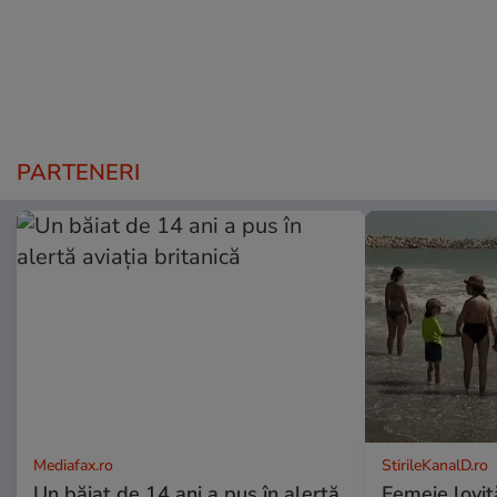
PARTENERI
Mediafax.ro
StirileKanalD.ro
Un băiat de 14 ani a pus în alertă
Femeie lovit