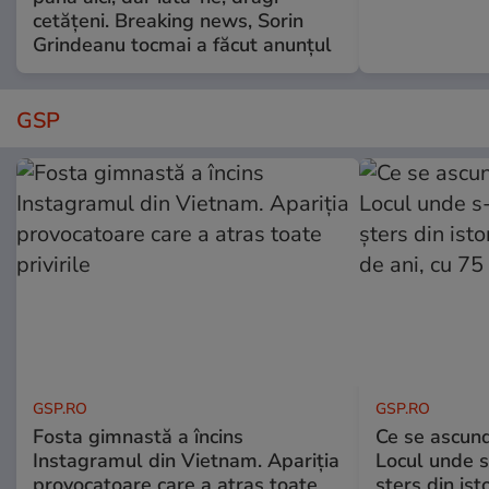
cetățeni. Breaking news, Sorin
Grindeanu tocmai a făcut anunțul
GSP
GSP.RO
GSP.RO
Fosta gimnastă a încins
Ce se ascund
Instagramul din Vietnam. Apariția
Locul unde s-
provocatoare care a atras toate
șters din ist