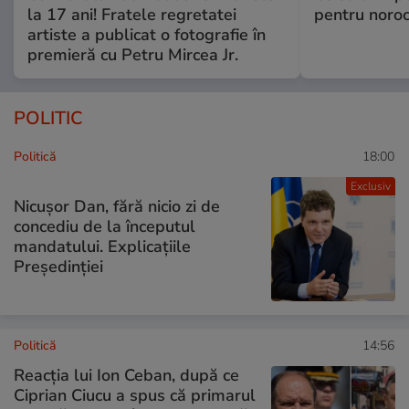
la 17 ani! Fratele regretatei
pentru noroc
artiste a publicat o fotografie în
premieră cu Petru Mircea Jr.
POLITIC
Politică
18:00
Exclusiv
Nicușor Dan, fără nicio zi de
concediu de la începutul
mandatului. Explicațiile
Președinției
Politică
14:56
Reacția lui Ion Ceban, după ce
Ciprian Ciucu a spus că primarul