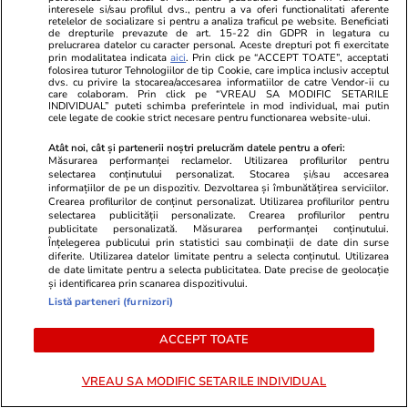
interesele si/sau profilul dvs., pentru a va oferi functionalitati aferente
Știri România
17:24
retelelor de socializare si pentru a analiza traficul pe website. Beneficiati
de drepturile prevazute de art. 15-22 din GDPR in legatura cu
Recomandările pentru
prelucrarea datelor cu caracter personal. Aceste drepturi pot fi exercitate
prin modalitatea indicata
aici
. Prin click pe “ACCEPT TOATE”, acceptati
populație în timpul codului roșu
folosirea tuturor Tehnologiilor de tip Cookie, care implica inclusiv acceptul
dvs. cu privire la stocarea/accesarea informatiilor de catre Vendor-ii cu
care colaboram. Prin click pe “VREAU SA MODIFIC SETARILE
de furtuni, vijelii și grindină. Ce
INDIVIDUAL” puteti schimba preferintele in mod individual, mai putin
cele legate de cookie strict necesare pentru functionarea website-ului.
sunt sfătuiți oamenii să facă:
„Închideți toate ferestrele”
Atât noi, cât și partenerii noștri prelucrăm datele pentru a oferi:
Măsurarea performanței reclamelor. Utilizarea profilurilor pentru
selectarea conținutului personalizat. Stocarea și/sau accesarea
informațiilor de pe un dispozitiv. Dezvoltarea și îmbunătățirea serviciilor.
Crearea profilurilor de conținut personalizat. Utilizarea profilurilor pentru
Știri România
16:49
selectarea publicității personalizate. Crearea profilurilor pentru
publicitate personalizată. Măsurarea performanței conținutului.
Înțelegerea publicului prin statistici sau combinații de date din surse
Ținte aeriene detectate lângă
diferite. Utilizarea datelor limitate pentru a selecta conținutul. Utilizarea
de date limitate pentru a selecta publicitatea. Date precise de geolocație
granița cu Ucraina. A fost emis
și identificarea prin scanarea dispozitivului.
un mesaj RO-Alert în nordul
Listă parteneri (furnizori)
județului Tulcea
ACCEPT TOATE
VREAU SA MODIFIC SETARILE INDIVIDUAL
Opinii
17:40