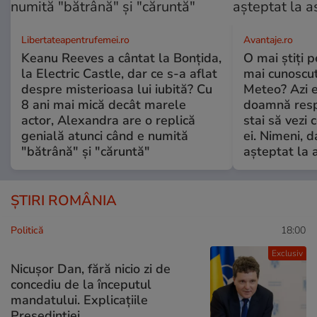
Libertateapentrufemei.ro
Avantaje.ro
Keanu Reeves a cântat la Bonțida,
O mai știți 
la Electric Castle, dar ce s-a aflat
mai cunoscu
despre misterioasa lui iubită? Cu
Meteo? Azi e
8 ani mai mică decât marele
doamnă respe
actor, Alexandra are o replică
stai să vezi 
genială atunci când e numită
ei. Nimeni, d
"bătrână" și "căruntă"
așteptat la 
ȘTIRI ROMÂNIA
Politică
18:00
Exclusiv
Nicușor Dan, fără nicio zi de
concediu de la începutul
mandatului. Explicațiile
Președinției