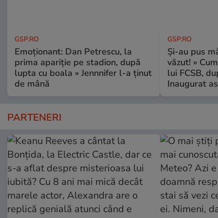
GSP.RO
GSP.RO
Emoționant: Dan Petrescu, la
Și-au pus mâ
prima apariție pe stadion, după
văzut! » Cum
lupta cu boala » Jennnifer l-a ținut
lui FCSB, du
de mână
Inaugurat as
PARTENERI