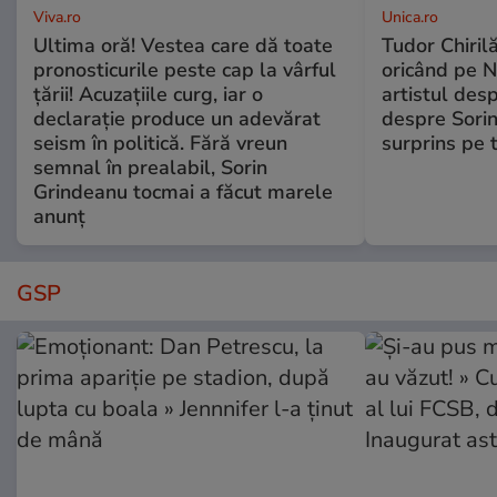
Viva.ro
Unica.ro
Ultima oră! Vestea care dă toate
Tudor Chiril
pronosticurile peste cap la vârful
oricând pe N
țării! Acuzațiile curg, iar o
artistul desp
declarație produce un adevărat
despre Sorin
seism în politică. Fără vreun
surprins pe 
semnal în prealabil, Sorin
Grindeanu tocmai a făcut marele
anunț
GSP