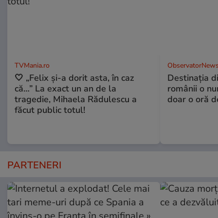
TVMania.ro
ObservatorNews
🤍 „Felix și-a dorit asta, în caz
Destinaţia d
că…” La exact un an de la
românii o nu
tragedie, Mihaela Rădulescu a
doar o oră d
făcut public totul!
PARTENERI