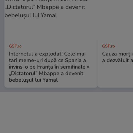
GSP.ro
GSP.ro
Internetul a explodat! Cele mai
Cauza morții
tari meme-uri după ce Spania a
a dezvăluit 
învins-o pe Franța în semifinale »
„Dictatorul” Mbappe a devenit
bebelușul lui Yamal