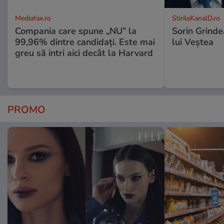
Mediafax.ro
StirileKanalD.ro
Compania care spune „NU” la
Sorin Grinde
99,96% dintre candidați. Este mai
lui Veștea
greu să intri aici decât la Harvard
PROMO