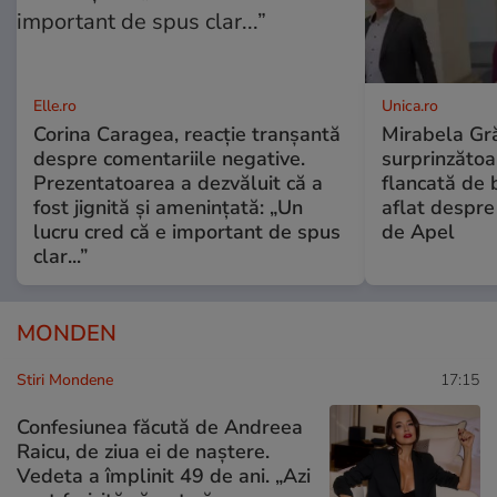
Elle.ro
Unica.ro
Corina Caragea, reacție tranșantă
Mirabela Gră
despre comentariile negative.
surprinzătoar
Prezentatoarea a dezvăluit că a
flancată de 
fost jignită și amenințată: „Un
aflat despre
lucru cred că e important de spus
de Apel
clar...”
MONDEN
Stiri Mondene
17:15
Confesiunea făcută de Andreea
Raicu, de ziua ei de naștere.
Vedeta a împlinit 49 de ani. „Azi