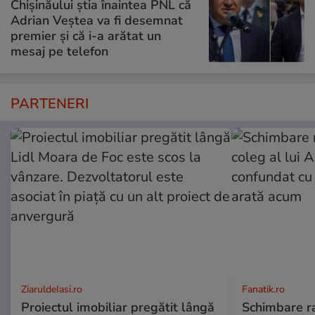
Chișinăului știa înaintea PNL că
Adrian Veștea va fi desemnat
premier și că i-a arătat un
mesaj pe telefon
PARTENERI
ZiaruldeIasi.ro
Fanatik.ro
Proiectul imobiliar pregătit lângă
Schimbare ra