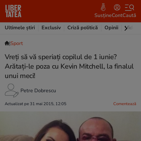
Susține
Cont
Caută
Ultimele știri
Exclusiv
Criză politică
Opinii
Video
|
Sport
Vreți să vă speriați copilul de 1 iunie?
Arătați-le poza cu Kevin Mitchell, la finalul
unui meci!
Petre Dobrescu
Actualizat pe 31 mai 2015, 12:05
Comentează