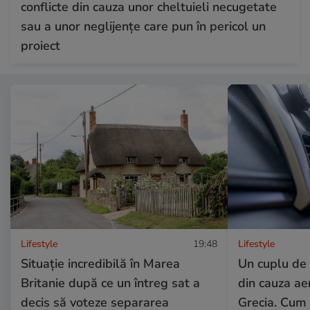
conflicte din cauza unor cheltuieli necugetate
sau a unor neglijențe care pun în pericol un
proiect
Lifestyle
19:48
Lifestyle
Situație incredibilă în Marea
Un cuplu de t
Britanie după ce un întreg sat a
din cauza aer
decis să voteze separarea
Grecia. Cum 