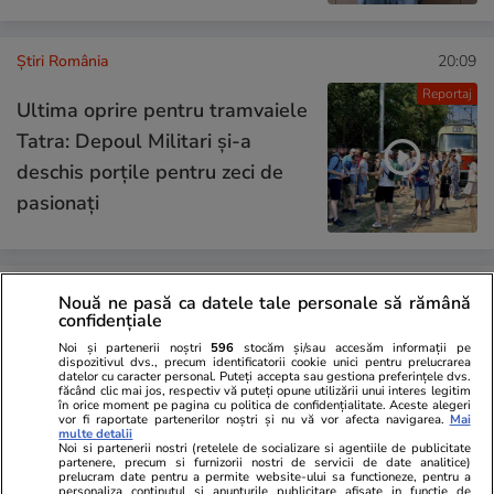
Știri România
20:09
Reportaj
Ultima oprire pentru tramvaiele
Tatra: Depoul Militari și-a
deschis porțile pentru zeci de
pasionați
Știri România
17:27
Nouă ne pasă ca datele tale personale să rămână
confidențiale
Dumitru Udrescu a murit. În
Noi și partenerii noștri
596
stocăm și/sau accesăm informații pe
dispozitivul dvs., precum identificatorii cookie unici pentru prelucrarea
1965 a creat Teleenciclopedia
datelor cu caracter personal. Puteți accepta sau gestiona preferințele dvs.
făcând clic mai jos, respectiv vă puteți opune utilizării unui interes legitim
la TVR, cea mai longevivă
în orice moment pe pagina cu politica de confidențialitate. Aceste alegeri
vor fi raportate partenerilor noștri și nu vă vor afecta navigarea.
Mai
emisiune din România
multe detalii
Noi si partenerii nostri (retelele de socializare si agentiile de publicitate
partenere, precum si furnizorii nostri de servicii de date analitice)
prelucram date pentru a permite website-ului sa functioneze, pentru a
personaliza continutul si anunturile publicitare afisate in functie de