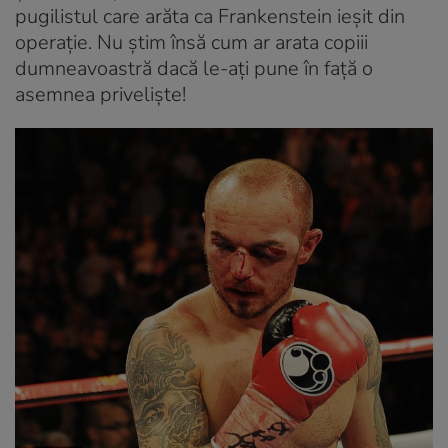
pugilistul care arăta ca Frankenstein ieșit din
operație. Nu știm însă cum ar arata copiii
dumneavoastră dacă le-ați pune în față o
asemnea priveliște!