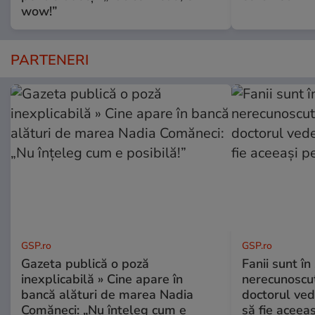
wow!”
PARTENERI
GSP.ro
GSP.ro
Gazeta publică o poză
Fanii sunt în 
inexplicabilă » Cine apare în
nerecunoscut
bancă alături de marea Nadia
doctorul ved
Comăneci: „Nu înțeleg cum e
să fie aceea