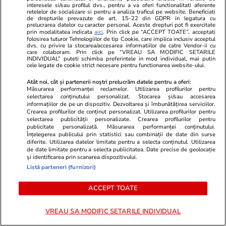
interesele si/sau profilul dvs., pentru a va oferi functionalitati aferente
retelelor de socializare si pentru a analiza traficul pe website. Beneficiati
de drepturile prevazute de art. 15-22 din GDPR in legatura cu
prelucrarea datelor cu caracter personal. Aceste drepturi pot fi exercitate
prin modalitatea indicata
aici
. Prin click pe “ACCEPT TOATE”, acceptati
folosirea tuturor Tehnologiilor de tip Cookie, care implica inclusiv acceptul
dvs. cu privire la stocarea/accesarea informatiilor de catre Vendor-ii cu
care colaboram. Prin click pe “VREAU SA MODIFIC SETARILE
INDIVIDUAL” puteti schimba preferintele in mod individual, mai putin
cele legate de cookie strict necesare pentru functionarea website-ului.
Atât noi, cât și partenerii noștri prelucrăm datele pentru a oferi:
Măsurarea performanței reclamelor. Utilizarea profilurilor pentru
selectarea conținutului personalizat. Stocarea și/sau accesarea
informațiilor de pe un dispozitiv. Dezvoltarea și îmbunătățirea serviciilor.
Crearea profilurilor de conținut personalizat. Utilizarea profilurilor pentru
selectarea publicității personalizate. Crearea profilurilor pentru
publicitate personalizată. Măsurarea performanței conținutului.
Lifestyle
17:48
Sănătate și Fitn
Înțelegerea publicului prin statistici sau combinații de date din surse
diferite. Utilizarea datelor limitate pentru a selecta conținutul. Utilizarea
Povestea tinerei care a devenit
Dr. Răzvan 
de date limitate pentru a selecta publicitatea. Date precise de geolocație
și identificarea prin scanarea dispozitivului.
șoferiță de TIR, are propria
expert în so
Listă parteneri (furnizori)
companie de transport și câștigă
ce nu dormi
peste 5.800 de euro pe lună:
„Somnul este
ACCEPT TOATE
„Nicio zi nu seamănă cu alta”
sănătatea n
VREAU SA MODIFIC SETARILE INDIVIDUAL