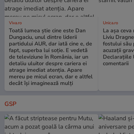
Viva.ro
Unica.ro
Toată lumea știe cine este Dan
La așa ceva 
Dungaciu, unul dintre liderii
Liviu Dragne
partidului AUR, dar iată cine e, de
fostului său 
fapt, superba lui soție. E vedetă
acuzații grav
de televiziune în România, iar un
Declarațiile 
detaliu uluitor despre cariera ei
comentarii
atrage imediat atenția. Apare
mereu pe micul ecran, dar e altfel
decât își imaginează mulți
GSP