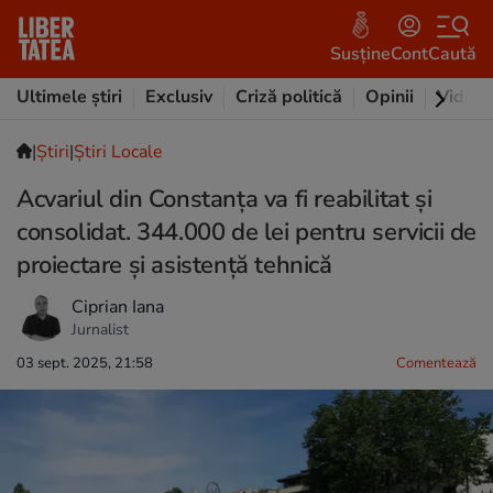
Susține
Cont
Caută
Ultimele știri
Exclusiv
Criză politică
Opinii
Video
|
Ştiri
|
Știri Locale
Acvariul din Constanța va fi reabilitat și
consolidat. 344.000 de lei pentru servicii de
proiectare și asistență tehnică
Ciprian Iana
Jurnalist
03 sept. 2025, 21:58
Comentează