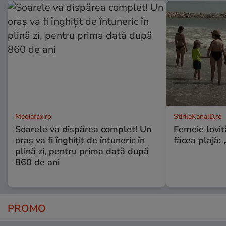
Mediafax.ro
StirileKanalD.ro
Soarele va dispărea complet! Un
Femeie lovit
oraș va fi înghițit de întuneric în
făcea plajă: „
plină zi, pentru prima dată după
860 de ani
PROMO