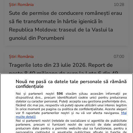
Știri România
10:28
Sute de permise de conducere românești erau
să fie transformate în hârtie igienică în
Republica Moldova: traseul de la Vaslui la
gunoiul din Porumbeni
Știri România
07:00
Tragerile loto din 23 iulie 2026. Report de
peste 8,40 milioane de euro la Loto 6 din 49,
categoria I
Nouă ne pasă ca datele tale personale să rămână
confidențiale
Noi și partenerii noștri
596
stocăm și/sau accesăm informații pe
dispozitivul dvs., precum identificatorii cookie unici pentru prelucrarea
Știri România
10:00
datelor cu caracter personal. Puteți accepta sau gestiona preferințele dvs.
făcând clic mai jos, respectiv vă puteți opune utilizării unui interes legitim
Statul n-a fost în stare să vândă casa lui
în orice moment pe pagina cu politica de confidențialitate. Aceste alegeri
vor fi raportate partenerilor noștri și nu vă vor afecta navigarea.
Mai
Gheorghe Dincă, ajunsă o ruină la 7 ani de la
multe detalii
Noi si partenerii nostri (retelele de socializare si agentiile de publicitate
cazul Caracal. „Asta ar trebui dărâmată!”
partenere, precum si furnizorii nostri de servicii de date analitice)
prelucram date pentru a permite website-ului sa functioneze, pentru a
personaliza continutul si anunturile publicitare afisate in functie de