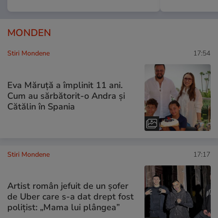
MONDEN
Stiri Mondene
17:54
Eva Măruță a împlinit 11 ani.
Cum au sărbătorit-o Andra și
Cătălin în Spania
Stiri Mondene
17:17
Artist român jefuit de un șofer
de Uber care s-a dat drept fost
polițist: „Mama lui plângea”