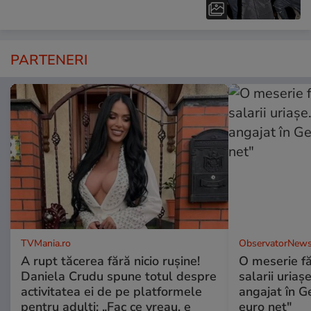
PARTENERI
TVMania.ro
ObservatorNews
A rupt tăcerea fără nicio rușine!
O meserie fă
Daniela Crudu spune totul despre
salarii uriaş
activitatea ei de pe platformele
angajat în G
pentru adulți: „Fac ce vreau, e
euro net"