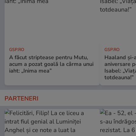
GSP.RO
GSP.RO
A făcut striptease pentru Mutu,
Haaland și-a
acum a pozat goală la cârma unui
aniversare pe
iaht: „Inima mea”
Isabel: „Via
totdeauna!”
PARTENERI