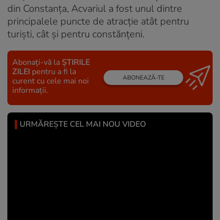
din Constanța, Acvariul a fost unul dintre
principalele puncte de atracție atât pentru
turiști, cât și pentru constănțeni.
Abonați-vă la
ȘTIRILE
ZILEI
pentru a fi la
ABONEAZĂ-TE
curent cu cele mai noi
informații.
URMĂREȘTE CEL MAI NOU VIDEO