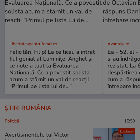
Libertateapentrufemei.ro
Avantaje.ro
Felicitări, Filip! La ce liceu a intrat
Ea - 52, el 
fiul genial al Luminiței Anghel și
s-au îndrăgos
ce note a luat la Evaluarea
rezistat. La 
Națională. Ce a povestit solista
despărțirea 
acum a stârnit un val de reacții
cum a răspu
“Primul pe lista lui de…”
întrebare i
ȘTIRI ROMÂNIA
Politică
15:59
Exclusiv
Avertismentele lui Victor