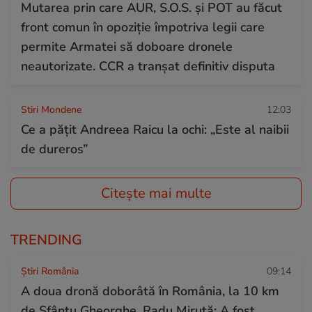
Mutarea prin care AUR, S.O.S. și POT au făcut
front comun în opoziție împotriva legii care
permite Armatei să doboare dronele
neautorizate. CCR a tranșat definitiv disputa
Stiri Mondene
12:03
Ce a pățit Andreea Raicu la ochi: „Este al naibii
de dureros”
Citește mai multe
TRENDING
Știri România
09:14
A doua dronă doborâtă în România, la 10 km
de Sfântu Gheorghe. Radu Miruță: A fost