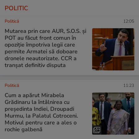
POLITIC
Politică
12:05
Mutarea prin care AUR, S.O.S. și
POT au făcut front comun în
opoziție împotriva legii care
permite Armatei să doboare
dronele neautorizate. CCR a
tranșat definitiv disputa
Politică
11:23
Cum a apărut Mirabela
Grădinaru la întâlnirea cu
președinta Indiei, Droupadi
Murmu, la Palatul Cotroceni.
Motivul pentru care a ales o
rochie galbenă