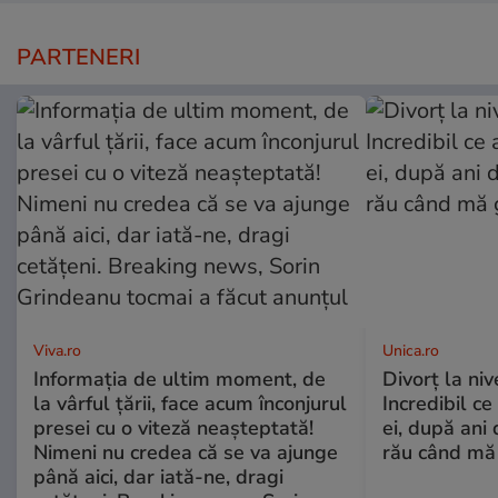
PARTENERI
Viva.ro
Unica.ro
Informația de ultim moment, de
Divorț la nive
la vârful țării, face acum înconjurul
Incredibil ce
presei cu o viteză neașteptată!
ei, după ani 
Nimeni nu credea că se va ajunge
rău când mă
până aici, dar iată-ne, dragi