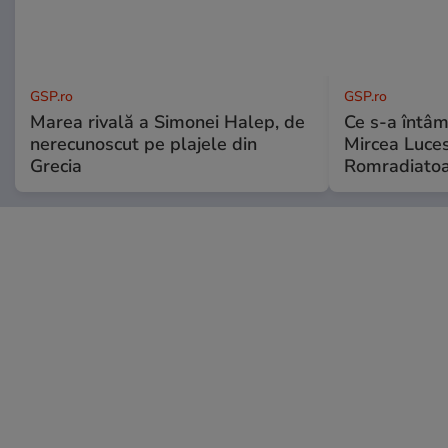
GSP.ro
GSP.ro
Marea rivală a Simonei Halep, de
Ce s-a întâmp
nerecunoscut pe plajele din
Mircea Luces
Grecia
Romradiatoa