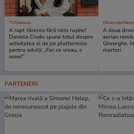
TVMania.ro
ObservatorNews
A rupt tăcerea fără nicio rușine!
A doua dronă
Daniela Crudu spune totul despre
aerian român
activitatea ei de pe platformele
Gheorghe. Im
pentru adulți: „Fac ce vreau, e
martori
wow!”
PARTENERI