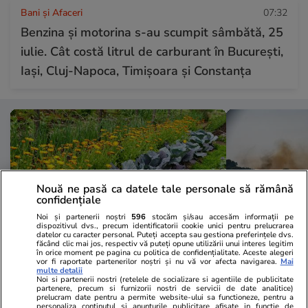
Bani și Afaceri
07:32
Benzina și motorina s-au scumpit sâmbătă, 25
iulie. Cât costă litrul de carburant în București,
Iași, Cluj-Napoca, Timișoara și Constanța
Nouă ne pasă ca datele tale personale să rămână
confidențiale
Noi și partenerii noștri
596
stocăm și/sau accesăm informații pe
dispozitivul dvs., precum identificatorii cookie unici pentru prelucrarea
datelor cu caracter personal. Puteți accepta sau gestiona preferințele dvs.
făcând clic mai jos, respectiv vă puteți opune utilizării unui interes legitim
în orice moment pe pagina cu politica de confidențialitate. Aceste alegeri
vor fi raportate partenerilor noștri și nu vă vor afecta navigarea.
Mai
Lifestyle
11:40
Vacanțe și Cultu
multe detalii
Noi si partenerii nostri (retelele de socializare si agentiile de publicitate
Flori care protejează legumele de
Hartă live pe
partenere, precum si furnizorii nostri de servicii de date analitice)
prelucram date pentru a permite website-ului sa functioneze, pentru a
dăunători
Europa: cum v
personaliza continutul si anunturile publicitare afisate in functie de