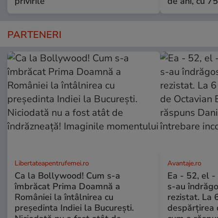
privirile
de ani, cu 7
PARTENERI
Libertateapentrufemei.ro
Avantaje.ro
Ca la Bollywood! Cum s-a
Ea - 52, el 
îmbrăcat Prima Doamnă a
s-au îndrăgos
României la întâlnirea cu
rezistat. La 
președinta Indiei la București.
despărțirea 