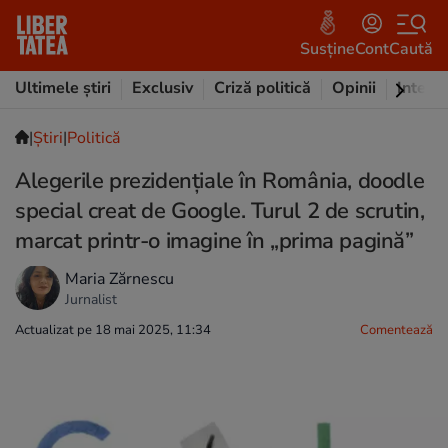
Susține
Cont
Caută
Ultimele știri
Exclusiv
Criză politică
Opinii
Intervi
|
Ştiri
|
Politică
Alegerile prezidențiale în România, doodle
special creat de Google. Turul 2 de scrutin,
marcat printr-o imagine în „prima pagină”
Maria Zărnescu
Jurnalist
Actualizat pe 18 mai 2025, 11:34
Comentează