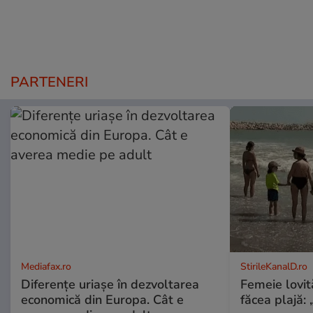
PARTENERI
Mediafax.ro
StirileKanalD.ro
Diferențe uriașe în dezvoltarea
Femeie lovit
economică din Europa. Cât e
făcea plajă: „