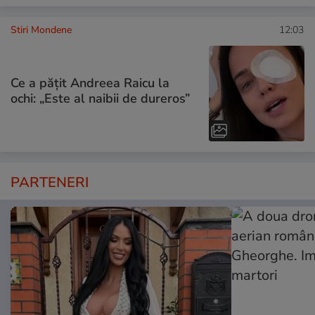
Stiri Mondene
12:03
Ce a pățit Andreea Raicu la
ochi: „Este al naibii de dureros”
PARTENERI