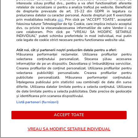
interesele si/sau profilul dvs., pentru a va oferi functionalitati aferente
dacă vacanța 
retelelor de socializare si pentru a analiza traficul pe website. Beneficiati
de drepturile prevazute de art. 15-22 din GDPR in legatura cu
prelucrarea datelor cu caracter personal. Aceste drepturi pot fi exercitate
pericol
prin modalitatea indicata
aici
. Prin click pe “ACCEPT TOATE”, acceptati
folosirea tuturor Tehnologiilor de tip Cookie, care implica inclusiv acceptul
dvs. cu privire la stocarea/accesarea informatiilor de catre Vendor-ii cu
care colaboram. Prin click pe “VREAU SA MODIFIC SETARILE
INDIVIDUAL” puteti schimba preferintele in mod individual, mai putin
cele legate de cookie strict necesare pentru functionarea website-ului.
Horoscop
24 iul.
Atât noi, cât și partenerii noștri prelucrăm datele pentru a oferi:
Măsurarea performanței reclamelor. Utilizarea profilurilor pentru
Horoscop 25 iulie 2026.
selectarea conținutului personalizat. Stocarea și/sau accesarea
informațiilor de pe un dispozitiv. Dezvoltarea și îmbunătățirea serviciilor.
Balanțele pot descoperi că au
Crearea profilurilor de conținut personalizat. Utilizarea profilurilor pentru
selectarea publicității personalizate. Crearea profilurilor pentru
resurse nebănuite, când au
publicitate personalizată. Măsurarea performanței conținutului.
Înțelegerea publicului prin statistici sau combinații de date din surse
impresia că nu vor mai scăpa de
diferite. Utilizarea datelor limitate pentru a selecta conținutul. Utilizarea
de date limitate pentru a selecta publicitatea. Date precise de geolocație
probleme
și identificarea prin scanarea dispozitivului.
Listă parteneri (furnizori)
Vacanțe și Cultură
24 iul.
ACCEPT TOATE
VREAU SA MODIFIC SETARILE INDIVIDUAL
Cum să călătoreşti doar cu