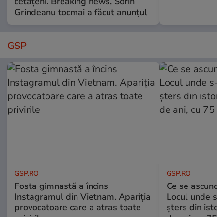
cetățeni. Breaking news, Sorin
Grindeanu tocmai a făcut anunțul
GSP
GSP.RO
GSP.RO
Fosta gimnastă a încins
Ce se ascund
Instagramul din Vietnam. Apariția
Locul unde s-
provocatoare care a atras toate
șters din ist