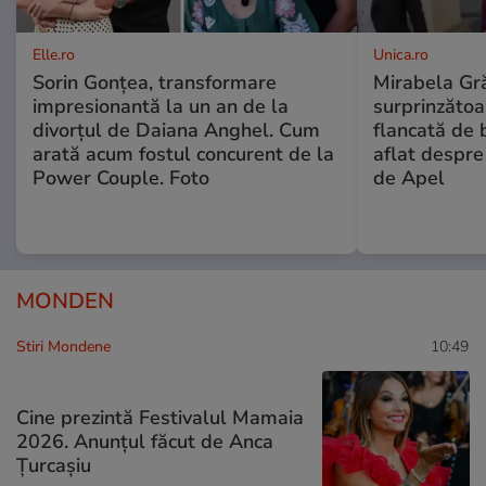
Elle.ro
Unica.ro
Sorin Gonțea, transformare
Mirabela Gră
impresionantă la un an de la
surprinzătoar
divorțul de Daiana Anghel. Cum
flancată de 
arată acum fostul concurent de la
aflat despre
Power Couple. Foto
de Apel
MONDEN
Stiri Mondene
10:49
Cine prezintă Festivalul Mamaia
2026. Anunțul făcut de Anca
Țurcașiu