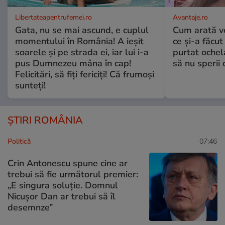
Libertateapentrufemei.ro
Avantaje.ro
Gata, nu se mai ascund, e cuplul
Cum arată v
momentului în România! A ieșit
ce și-a făcut
soarele și pe strada ei, iar lui i-a
purtat ochel
pus Dumnezeu mâna în cap!
să nu sperii c
Felicitări, să fiți fericiți! Că frumoși
sunteți!
ȘTIRI ROMÂNIA
Politică
07:46
Crin Antonescu spune cine ar
trebui să fie următorul premier:
„E singura soluție. Domnul
Nicușor Dan ar trebui să îl
desemnze”