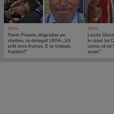
GSP.ro
GSP.ro
Florin Prunea, dizgrațios pe
Laszlo Diosz
stadion, ca delegat UEFA: „Vă
în cazul lui 
arăt ceva frumos. E ce trebuie,
curios că se
fratello?”
acum”