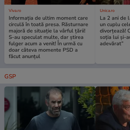
Viva.ro
Unica.ro
Informația de ultim moment care
La 2 ani de 
circulă în toată presa. Răsturnare
un cuplu ce
majoră de situație la vârful țării!
divorțează! C
S-au speculat multe, dar știrea
soția lui și-
fulger acum a venit! În urmă cu
adevărat”
doar câteva momente PSD a
făcut anunțul
GSP