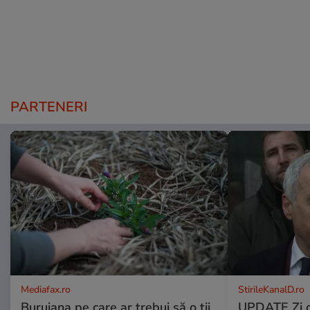
PARTENERI
Mediafax.ro
StirileKanalD.ro
Buruiana pe care ar trebui să o ții
UPDATE Zi d