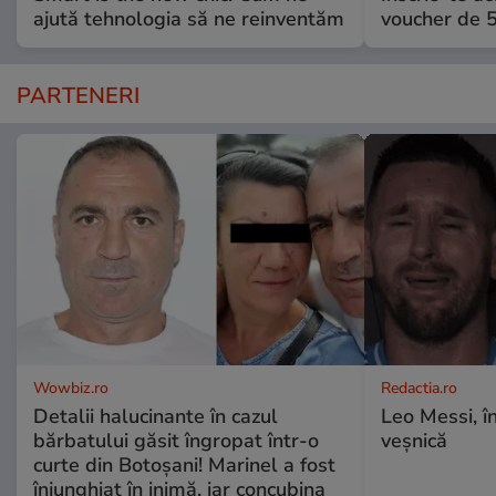
ajută tehnologia să ne reinventăm
voucher de 5
PARTENERI
Wowbiz.ro
Redactia.ro
Detalii halucinante în cazul
Leo Messi, î
bărbatului găsit îngropat într-o
veșnică
curte din Botoșani! Marinel a fost
înjunghiat în inimă, iar concubina