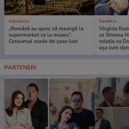
Adevarul.ro
Fanatik.ro
„Românii au ajuns să meargă la
Virginia Ruzi
supermarket ca la muzeu”.
ce Simona Ha
Consumul scade de șase luni
relația cu Do
așa cum dor
PARTENERI