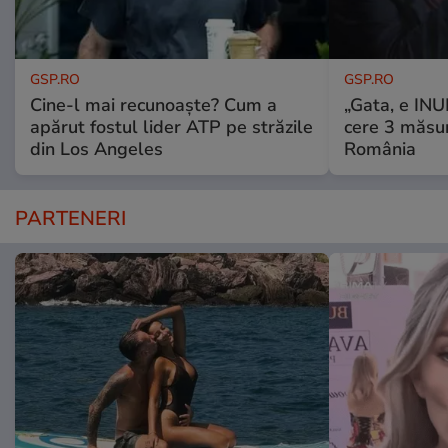
GSP.RO
GSP.RO
Cine-l mai recunoaște? Cum a
„Gata, e IN
apărut fostul lider ATP pe străzile
cere 3 măsu
din Los Angeles
România
PARTENERI