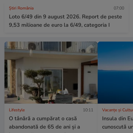
Știri România
07:00
Loto 6/49 din 9 august 2026. Report de peste
9,53 milioane de euro la 6/49, categoria I
Lifestyle
10:11
Vacanțe și Cultu
O tânără a cumpărat o casă
Insula din E
abandonată de 65 de ani și a
cunoscută un