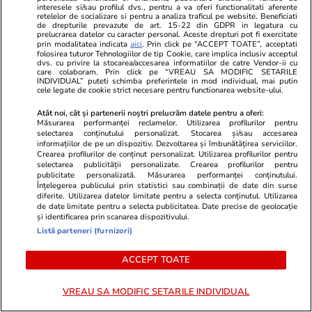
interesele si/sau profilul dvs., pentru a va oferi functionalitati aferente
au ajutat la operațiune
retelelor de socializare si pentru a analiza traficul pe website. Beneficiati
de drepturile prevazute de art. 15-22 din GDPR in legatura cu
prelucrarea datelor cu caracter personal. Aceste drepturi pot fi exercitate
prin modalitatea indicata
aici
. Prin click pe “ACCEPT TOATE”, acceptati
folosirea tuturor Tehnologiilor de tip Cookie, care implica inclusiv acceptul
dvs. cu privire la stocarea/accesarea informatiilor de catre Vendor-ii cu
Opinii
care colaboram. Prin click pe “VREAU SA MODIFIC SETARILE
07 aug.
INDIVIDUAL” puteti schimba preferintele in mod individual, mai putin
cele legate de cookie strict necesare pentru functionarea website-ului.
De ce nu stingem lumina când
Atât noi, cât și partenerii noștri prelucrăm datele pentru a oferi:
Măsurarea performanței reclamelor. Utilizarea profilurilor pentru
ne zice Bolojan. Criza Dunării e
selectarea conținutului personalizat. Stocarea și/sau accesarea
informațiilor de pe un dispozitiv. Dezvoltarea și îmbunătățirea serviciilor.
doar un avertisment
Crearea profilurilor de conținut personalizat. Utilizarea profilurilor pentru
selectarea publicității personalizate. Crearea profilurilor pentru
publicitate personalizată. Măsurarea performanței conținutului.
Înțelegerea publicului prin statistici sau combinații de date din surse
diferite. Utilizarea datelor limitate pentru a selecta conținutul. Utilizarea
de date limitate pentru a selecta publicitatea. Date precise de geolocație
Opinii
07 aug.
și identificarea prin scanarea dispozitivului.
Listă parteneri (furnizori)
ACCEPT TOATE
Cum supraviețuiești unui șef
prost
VREAU SA MODIFIC SETARILE INDIVIDUAL