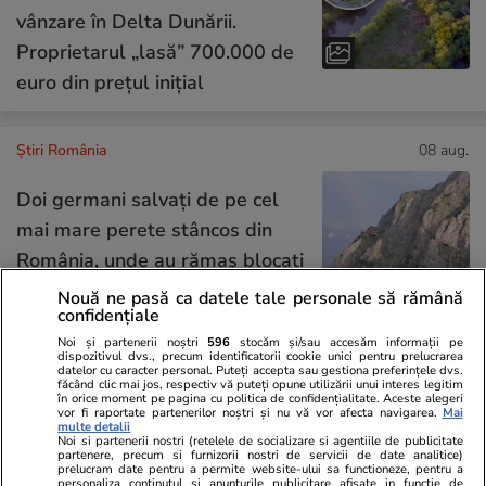
vânzare în Delta Dunării.
Proprietarul „lasă” 700.000 de
euro din prețul inițial
Știri România
08 aug.
Doi germani salvați de pe cel
mai mare perete stâncos din
România, unde au rămas blocați
și au sunat la 112
Nouă ne pasă ca datele tale personale să rămână
confidențiale
Noi și partenerii noștri
596
stocăm și/sau accesăm informații pe
dispozitivul dvs., precum identificatorii cookie unici pentru prelucrarea
datelor cu caracter personal. Puteți accepta sau gestiona preferințele dvs.
Știri România
08 aug.
făcând clic mai jos, respectiv vă puteți opune utilizării unui interes legitim
în orice moment pe pagina cu politica de confidențialitate. Aceste alegeri
vor fi raportate partenerilor noștri și nu vă vor afecta navigarea.
Mai
Au fost scufundate în Dunăre și
multe detalii
Noi si partenerii nostri (retelele de socializare si agentiile de publicitate
ultimele două barje: 4
partenere, precum si furnizorii nostri de servicii de date analitice)
prelucram date pentru a permite website-ului sa functioneze, pentru a
împingătoare de mare putere
personaliza continutul si anunturile publicitare afisate in functie de