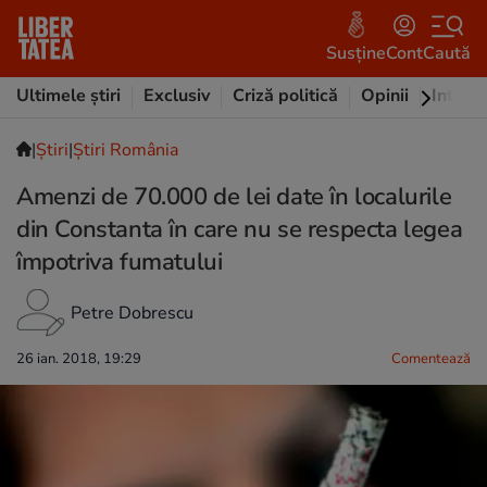
Susține
Cont
Caută
Ultimele știri
Exclusiv
Criză politică
Opinii
Intervi
|
Ştiri
|
Știri România
Amenzi de 70.000 de lei date în localurile
din Constanta în care nu se respecta legea
împotriva fumatului
Petre Dobrescu
26 ian. 2018, 19:29
Comentează