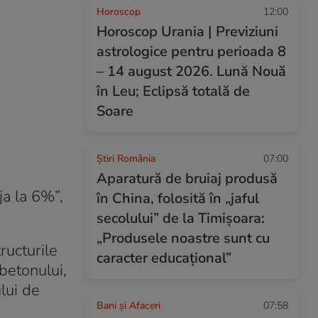
Horoscop
12:00
Horoscop Urania | Previziuni
astrologice pentru perioada 8
– 14 august 2026. Lună Nouă
în Leu; Eclipsă totală de
Soare
Știri România
07:00
Aparatură de bruiaj produsă
eja la 6%”,
în China, folosită în „jaful
secolului” de la Timișoara:
„Produsele noastre sunt cu
ructurile
caracter educațional”
 betonului,
ului de
Bani și Afaceri
07:58