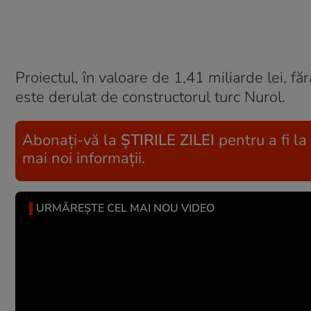
Proiectul, în valoare de 1,41 miliarde lei, 
este derulat de constructorul turc Nurol.
Abonați-vă la
ȘTIRILE ZILEI
pentru a fi la
mai noi informații.
URMĂREȘTE CEL MAI NOU VIDEO