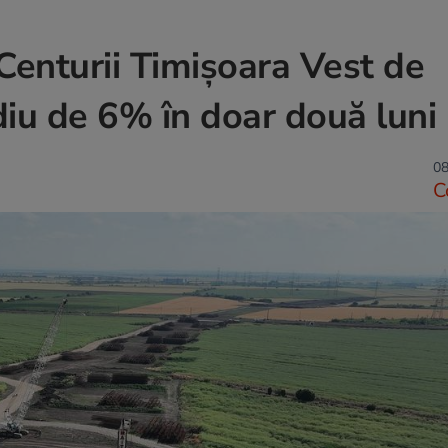
enturii Timișoara Vest de
diu de 6% în doar două luni
08
C