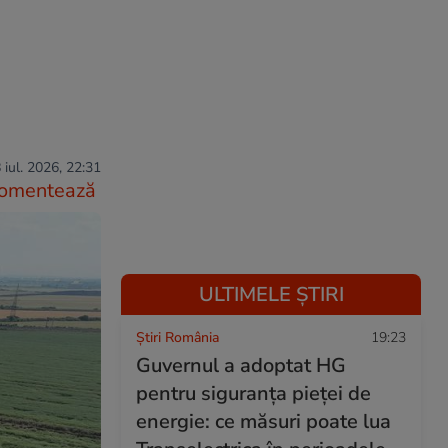
 iul. 2026, 22:31
omentează
ULTIMELE ȘTIRI
Știri România
19:23
Guvernul a adoptat HG
pentru siguranța pieței de
energie: ce măsuri poate lua