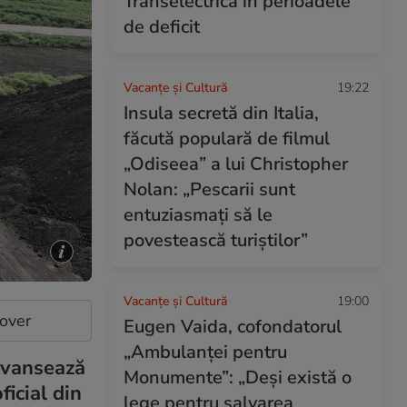
Transelectrica în perioadele
de deficit
Vacanțe și Cultură
19:22
Insula secretă din Italia,
făcută populară de filmul
„Odiseea” a lui Christopher
Nolan: „Pescarii sunt
entuziasmați să le
povestească turiștilor”
Vacanțe și Cultură
19:00
cover
Eugen Vaida, cofondatorul
„Ambulanței pentru
 avansează
Monumente”: „Deși există o
ficial din
lege pentru salvarea