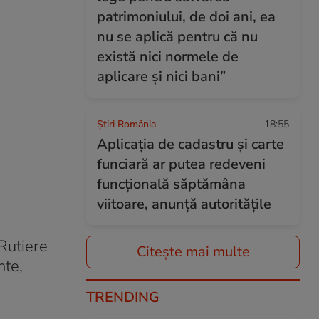
patrimoniului, de doi ani, ea
nu se aplică pentru că nu
există nici normele de
aplicare și nici bani”
Știri România
18:55
Aplicația de cadastru și carte
funciară ar putea redeveni
funcțională săptămâna
viitoare, anunță autoritățile
 Rutiere
Citește mai multe
nte,
TRENDING