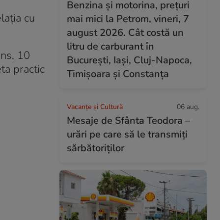
Benzina și motorina, prețuri
lația cu
mai mici la Petrom, vineri, 7
august 2026. Cât costă un
litru de carburant în
ens, 10
București, Iași, Cluj-Napoca,
ta practic
Timișoara și Constanța
Vacanțe și Cultură
06 aug.
Mesaje de Sfânta Teodora –
urări pe care să le transmiți
sărbătoriților