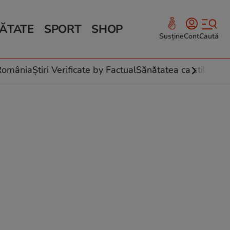
ĂTATE
SPORT
SHOP
Susține
Cont
Caută
Sănătate și Fitness
ce
 culinare
-România
Știri Verificate by Factual
Sănătatea ca stil de vi
 și legume
rea plantelor