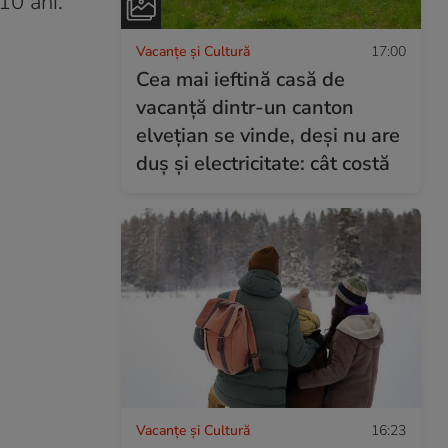
10 ani.
Vacanțe și Cultură
17:00
Cea mai ieftină casă de
vacanță dintr-un canton
elvețian se vinde, deși nu are
duș și electricitate: cât costă
Vacanțe și Cultură
16:23