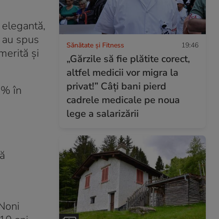
 elegantă,
, au spus
Sănătate și Fitness
19:46
merită şi
„Gărzile să fie plătite corect,
altfel medicii vor migra la
privat!” Câți bani pierd
0% în
cadrele medicale pe noua
lege a salarizării
lă
 Noni