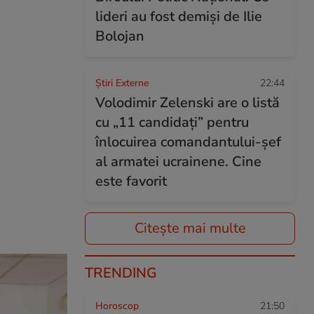
lideri au fost demiși de Ilie
Bolojan
Știri Externe
22:44
Volodimir Zelenski are o listă
cu „11 candidați” pentru
înlocuirea comandantului-șef
al armatei ucrainene. Cine
este favorit
Citește mai multe
TRENDING
Horoscop
21:50