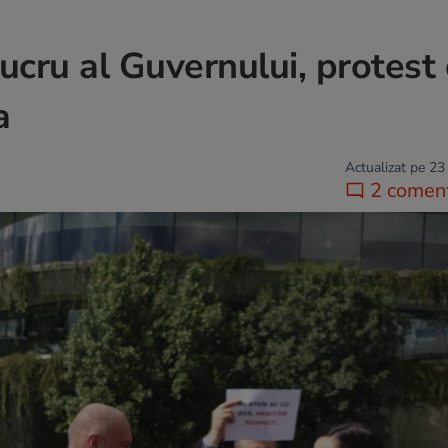
lucru al Guvernului, protest
a
Actualizat pe 23
2 coment