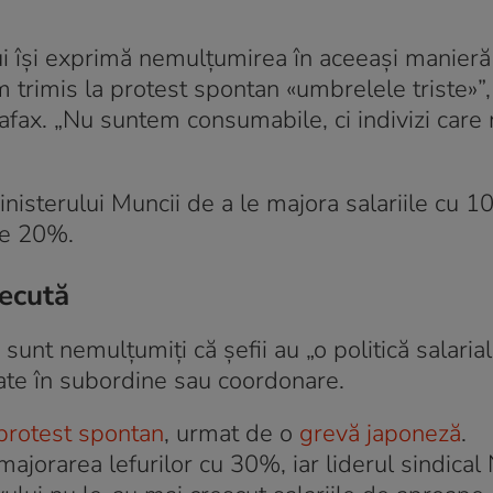
ui îşi exprimă nemulţumirea în aceeaşi manieră
 am trimis la protest spontan «umbrelele triste»”
afax. „Nu suntem consumabile, ci indivizi care 
sterului Muncii de a le majora salariile cu 1
de 20%.
recută
sunt nemulţumiţi că șefii au „o politică salaria
aflate în subordine sau coordonare.
protest spontan
, urmat de o
grevă japoneză
.
majorarea lefurilor cu 30%, iar liderul sindical