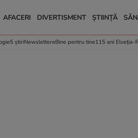
AFACERI
DIVERTISMENT
ȘTIINȚĂ
SĂN
Bani și Afaceri
Monden
Știri Știință
Știri 
Auto
Horoscop
Schimbări climati
Relații
Locuri de muncă
Muzică și Filme
Rețete
ogie
5 știri
Newslettere
Bine pentru tine
115 ani Elveția
Imobiliare.ro
Vacanțe și Cultură
Fructe
eJobs.ro
Îngriji