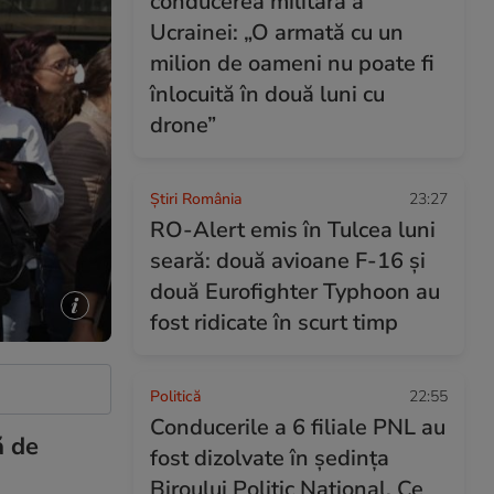
conducerea militară a
Ucrainei: „O armată cu un
milion de oameni nu poate fi
înlocuită în două luni cu
drone”
Știri România
23:27
RO-Alert emis în Tulcea luni
seară: două avioane F-16 și
două Eurofighter Typhoon au
fost ridicate în scurt timp
Politică
22:55
Conducerile a 6 filiale PNL au
ă de
fost dizolvate în ședința
Biroului Politic Național. Ce