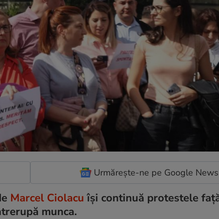
Urmărește-ne pe Google News
 de
Marcel Ciolacu
își continuă protestele faț
 întrerupă munca.