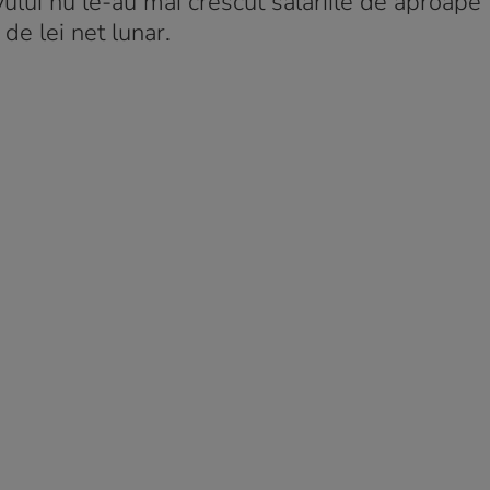
vului nu le-au mai crescut salariile de aproape 
de lei net lunar.