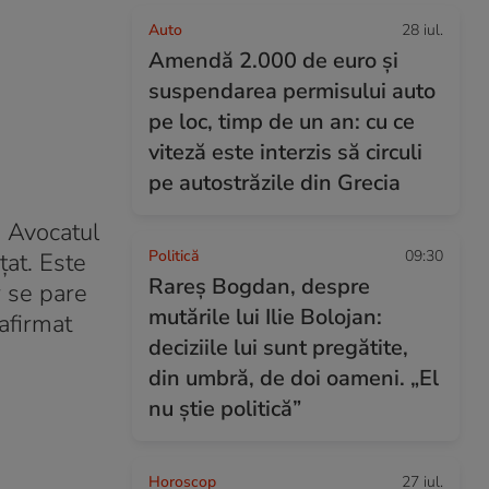
Auto
28 iul.
Amendă 2.000 de euro și
suspendarea permisului auto
pe loc, timp de un an: cu ce
viteză este interzis să circuli
pe autostrăzile din Grecia
e Avocatul
Politică
09:30
țat. Este
Rareș Bogdan, despre
r se pare
mutările lui Ilie Bolojan:
 afirmat
deciziile lui sunt pregătite,
din umbră, de doi oameni. „El
nu știe politică”
Horoscop
27 iul.