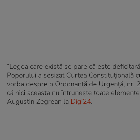
“Legea care există se pare că este deficitar
Poporului a sesizat Curtea Constituțională c
vorba despre o Ordonanță de Urgență, nr. 21
că nici aceasta nu întrunește toate elementel
Augustin Zegrean la
Digi24
.