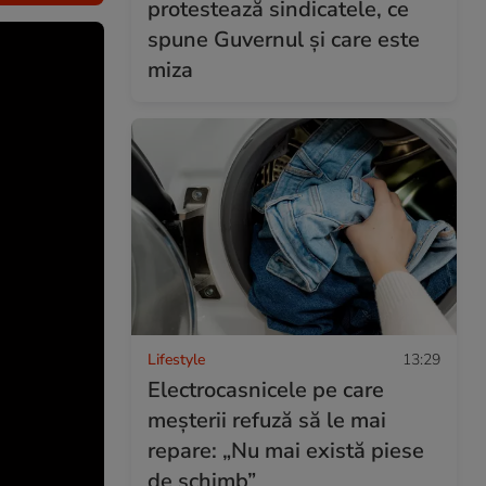
protestează sindicatele, ce
spune Guvernul și care este
miza
Lifestyle
13:29
Electrocasnicele pe care
meșterii refuză să le mai
repare: „Nu mai există piese
de schimb”