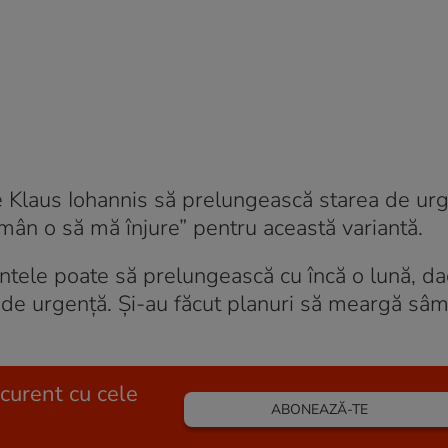
e Klaus Iohannis să prelungească starea de ur
omân o să mă înjure” pentru această variantă.
intele poate să prelungească cu încă o lună, da
de urgență. Și-au făcut planuri să meargă sâm
 curent cu cele
ABONEAZĂ-TE