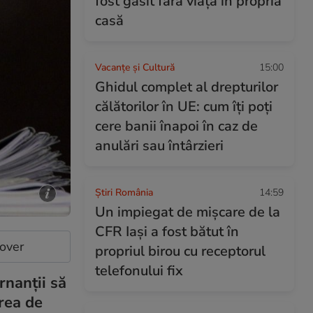
fost găsit fără viață în propria
casă
Vacanțe și Cultură
15:00
Ghidul complet al drepturilor
călătorilor în UE: cum îți poți
cere banii înapoi în caz de
anulări sau întârzieri
Știri România
14:59
Un impiegat de mișcare de la
CFR Iași a fost bătut în
cover
propriul birou cu receptorul
telefonului fix
rnanții să
area de