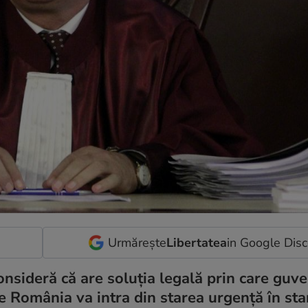
Urmărește
Libertatea
in Google Dis
nsideră că are soluția legală prin care guve
are România va intra din starea urgenţă în st