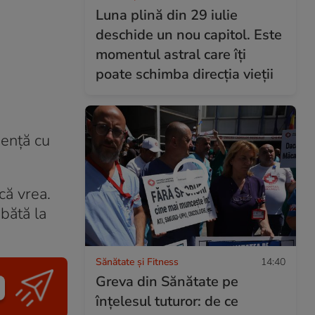
Luna plină din 29 iulie
deschide un nou capitol. Este
momentul astral care îți
poate schimba direcția vieții
genţă cu
că vrea.
bătă la
Sănătate și Fitness
14:40
Greva din Sănătate pe
înțelesul tuturor: de ce