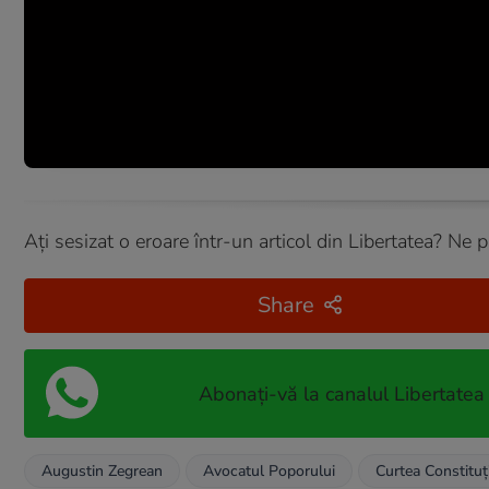
Ați sesizat o eroare într-un articol din Libertatea? Ne 
Share
Abonați-vă la canalul Libertatea
Augustin Zegrean
Avocatul Poporului
Curtea Constituț