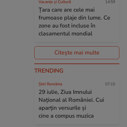
Vacanțe și Cultură
14:59
Țara care are cele mai
frumoase plaje din lume. Ce
zone au fost incluse în
clasamentul mondial
Citește mai multe
TRENDING
Știri România
07:15
29 iulie, Ziua Imnului
Național al României. Cui
aparțin versurile și
cine a compus muzica