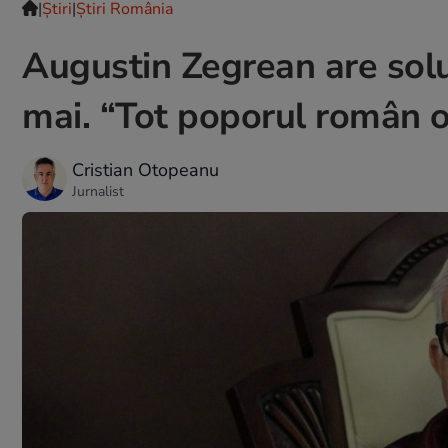
|
Ştiri
|
Știri România
Augustin Zegrean are soluț
mai. “Tot poporul român o
Cristian Otopeanu
Jurnalist