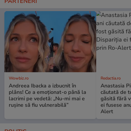
PARTENERI
Wowbiz.ro
Redactia.ro
Andreea Ibacka a izbucnit în
Anastasia Pi
plâns! Ce a emoționat-o până la
căutată de t
lacrimi pe vedetă: „Nu-mi mai e
găsită fără v
rușine să fiu vulnerabilă”
ei fusese anu
Alert