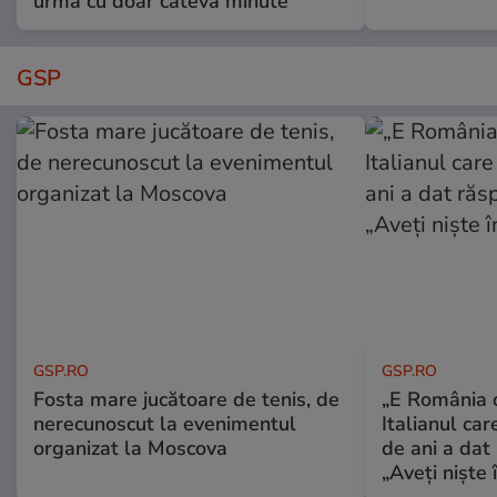
urmă cu doar câteva minute
GSP
GSP.RO
GSP.RO
Fosta mare jucătoare de tenis, de
„E România o
nerecunoscut la evenimentul
Italianul car
organizat la Moscova
de ani a dat 
„Aveți niște î