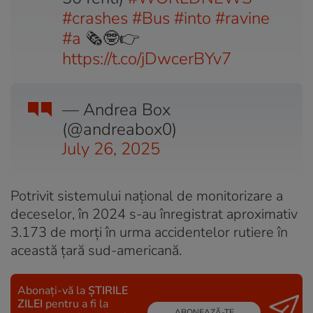
#crashes
#Bus
#into
#ravine
#a
🗞️🤓👉
https://t.co/jDwcerBYv7
— Andrea Box
(@andreabox0)
July 26, 2025
Potrivit sistemului național de monitorizare a
deceselor, în 2024 s-au înregistrat aproximativ
3.173 de morți în urma accidentelor rutiere în
această țară sud-americană.
Abonați-vă la
ȘTIRILE
ZILEI
pentru a fi la
ABONEAZĂ-TE