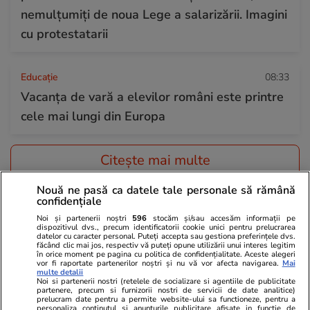
nemulţumiţi de noua Lege a salarizării. Imagini
cu protestatarii
Educație
08:33
Vacanța de vară a elevilor români este printre
cele mai lungi din Europa
Citește mai multe
Nouă ne pasă ca datele tale personale să rămână
confidențiale
TRENDING
Noi și partenerii noștri
596
stocăm și/sau accesăm informații pe
dispozitivul dvs., precum identificatorii cookie unici pentru prelucrarea
datelor cu caracter personal. Puteți accepta sau gestiona preferințele dvs.
Știri România
07:45
făcând clic mai jos, respectiv vă puteți opune utilizării unui interes legitim
în orice moment pe pagina cu politica de confidențialitate. Aceste alegeri
Val de caniculă în România, temperaturile vor
vor fi raportate partenerilor noștri și nu vă vor afecta navigarea.
Mai
multe detalii
urca până la 40 de grade la umbră. Prognoza
Noi si partenerii nostri (retelele de socializare si agentiile de publicitate
partenere, precum si furnizorii nostri de servicii de date analitice)
meteo ANM pentru perioada 28 iulie – 23
prelucram date pentru a permite website-ului sa functioneze, pentru a
personaliza continutul si anunturile publicitare afisate in functie de