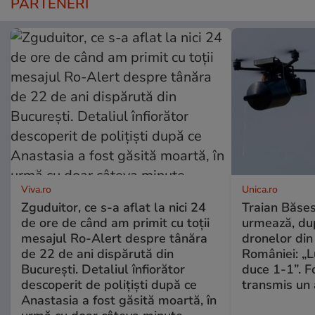
PARTENERI
Viva.ro
Unica.ro
Zguduitor, ce s-a aflat la nici 24
Traian Băses
de ore de când am primit cu toții
urmează, du
mesajul Ro-Alert despre tânăra
dronelor din 
de 22 de ani dispărută din
României: „L
București. Detaliul înfiorător
duce 1-1”. F
descoperit de polițiști după ce
transmis un 
Anastasia a fost găsită moartă, în