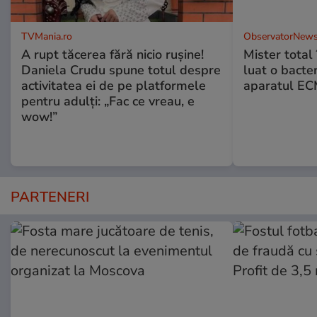
TVMania.ro
ObservatorNews
A rupt tăcerea fără nicio rușine!
Mister total î
Daniela Crudu spune totul despre
luat o bacter
activitatea ei de pe platformele
aparatul ECM
pentru adulți: „Fac ce vreau, e
wow!”
PARTENERI