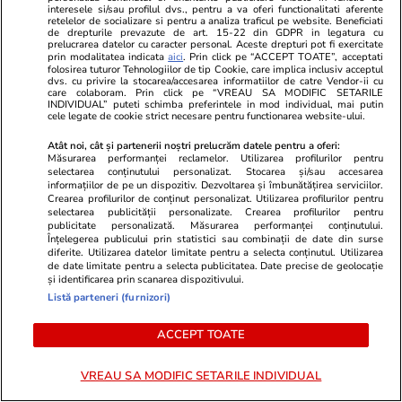
august 2026
interesele si/sau profilul dvs., pentru a va oferi functionalitati aferente
retelelor de socializare si pentru a analiza traficul pe website. Beneficiati
de drepturile prevazute de art. 15-22 din GDPR in legatura cu
prelucrarea datelor cu caracter personal. Aceste drepturi pot fi exercitate
prin modalitatea indicata
aici
. Prin click pe “ACCEPT TOATE”, acceptati
Știri România
27 iul.
folosirea tuturor Tehnologiilor de tip Cookie, care implica inclusiv acceptul
dvs. cu privire la stocarea/accesarea informatiilor de catre Vendor-ii cu
Marius Lazurca și generalul Gheorghiță Vlad,
care colaboram. Prin click pe “VREAU SA MODIFIC SETARILE
INDIVIDUAL” puteti schimba preferintele in mod individual, mai putin
trimiși de președintele Nicușor Dan în SUA în
cele legate de cookie strict necesare pentru functionarea website-ului.
urma incidentelor cu drone
Atât noi, cât și partenerii noștri prelucrăm datele pentru a oferi:
Măsurarea performanței reclamelor. Utilizarea profilurilor pentru
selectarea conținutului personalizat. Stocarea și/sau accesarea
informațiilor de pe un dispozitiv. Dezvoltarea și îmbunătățirea serviciilor.
Știri România
27 iul.
Crearea profilurilor de conținut personalizat. Utilizarea profilurilor pentru
selectarea publicității personalizate. Crearea profilurilor pentru
Tânăra de 22 de ani căutată cu RO-Alert a
publicitate personalizată. Măsurarea performanței conținutului.
Înțelegerea publicului prin statistici sau combinații de date din surse
fost găsită moartă. Poliția i-a confirmat
diferite. Utilizarea datelor limitate pentru a selecta conținutul. Utilizarea
de date limitate pentru a selecta publicitatea. Date precise de geolocație
identitatea
și identificarea prin scanarea dispozitivului.
Listă parteneri (furnizori)
Horoscop
27 iul.
ACCEPT TOATE
Horoscop 28 iulie 2026. Leii se bucură de o
energie debordantă, dar simt acut nevoia de a
VREAU SA MODIFIC SETARILE INDIVIDUAL