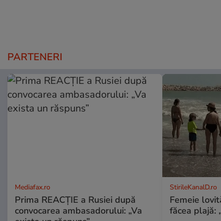
PARTENERI
Mediafax.ro
StirileKanalD.ro
Prima REACȚIE a Rusiei după
Femeie lovit
convocarea ambasadorului: „Va
făcea plajă: „