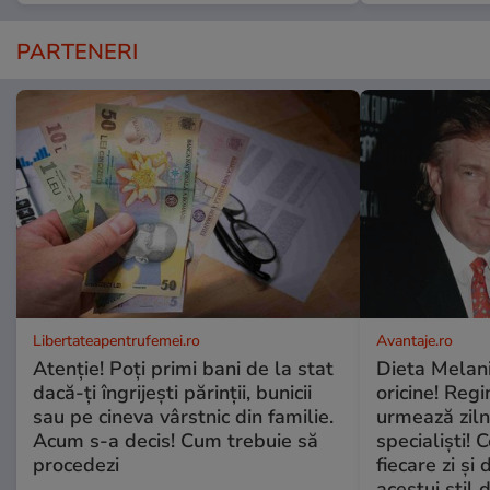
PARTENERI
Libertateapentrufemei.ro
Avantaje.ro
Atenție! Poți primi bani de la stat
Dieta Melan
dacă-ți îngrijești părinții, bunicii
oricine! Regi
sau pe cineva vârstnic din familie.
urmează zilni
Acum s-a decis! Cum trebuie să
specialiști! 
procedezi
fiecare zi și 
acestui stil 