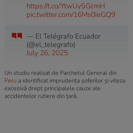
https://t.co/YtwUySGcmH
pic.twitter.com/16Ms0IeGQ9
— El Telégrafo Ecuador
(@el_telegrafo)
July 26, 2025
Un studiu realizat de Parchetul General din
Peru
a identificat imprudența șoferilor și viteza
excesivă drept principalele cauze ale
accidentelor rutiere din țară.