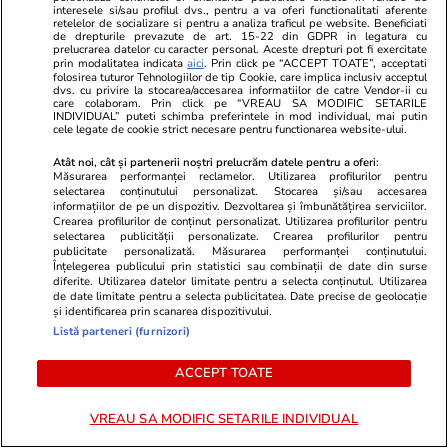
interesele si/sau profilul dvs., pentru a va oferi functionalitati aferente
retelelor de socializare si pentru a analiza traficul pe website. Beneficiati
de drepturile prevazute de art. 15-22 din GDPR in legatura cu
PROMO
prelucrarea datelor cu caracter personal. Aceste drepturi pot fi exercitate
prin modalitatea indicata
aici
. Prin click pe “ACCEPT TOATE”, acceptati
folosirea tuturor Tehnologiilor de tip Cookie, care implica inclusiv acceptul
dvs. cu privire la stocarea/accesarea informatiilor de catre Vendor-ii cu
care colaboram. Prin click pe “VREAU SA MODIFIC SETARILE
INDIVIDUAL” puteti schimba preferintele in mod individual, mai putin
cele legate de cookie strict necesare pentru functionarea website-ului.
Atât noi, cât și partenerii noștri prelucrăm datele pentru a oferi:
Măsurarea performanței reclamelor. Utilizarea profilurilor pentru
selectarea conținutului personalizat. Stocarea și/sau accesarea
informațiilor de pe un dispozitiv. Dezvoltarea și îmbunătățirea serviciilor.
Crearea profilurilor de conținut personalizat. Utilizarea profilurilor pentru
selectarea publicității personalizate. Crearea profilurilor pentru
publicitate personalizată. Măsurarea performanței conținutului.
Înțelegerea publicului prin statistici sau combinații de date din surse
diferite. Utilizarea datelor limitate pentru a selecta conținutul. Utilizarea
de date limitate pentru a selecta publicitatea. Date precise de geolocație
Advertorial
Advertorial
și identificarea prin scanarea dispozitivului.
Listă parteneri (furnizori)
Smart is the new chic: Cum ne
Înscrie-te ac
ajută tehnologia să ne reinventăm
voucher de 5
ACCEPT TOATE
VREAU SA MODIFIC SETARILE INDIVIDUAL
PARTENERI