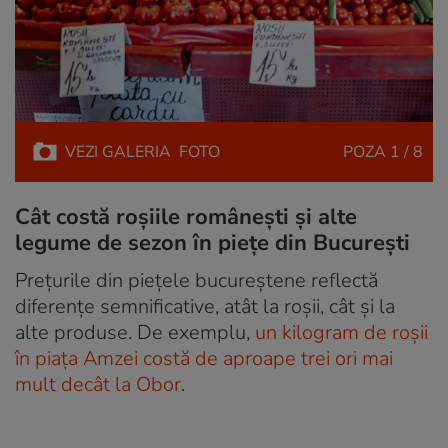
VEZI
GALERIA
FOTO
POZA
1 / 8
Cât costă roșiile românești și alte
legume de sezon în piețe din București
Prețurile din piețele bucureștene reflectă
diferențe semnificative, atât la roșii, cât și la
alte produse. De exemplu,
un kilogram de roșii
în piața Amzei costă de aproape trei ori mai
mult decât la Obor
.