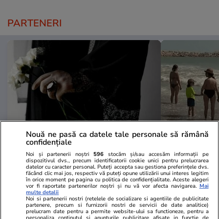
PARTENERI
Nouă ne pasă ca datele tale personale să rămână
confidențiale
Mediafax.ro
StirileKanalD.ro
Noi și partenerii noștri
596
stocăm și/sau accesăm informații pe
dispozitivul dvs., precum identificatorii cookie unici pentru prelucrarea
Schema „văduvelor negre” din
Femeie lovit
datelor cu caracter personal. Puteți accepta sau gestiona preferințele dvs.
făcând clic mai jos, respectiv vă puteți opune utilizării unui interes legitim
Rusia. Femei acuzate că profită de
făcea plajă: „
în orice moment pe pagina cu politica de confidențialitate. Aceste alegeri
moartea soldaților
vor fi raportate partenerilor noștri și nu vă vor afecta navigarea.
Mai
multe detalii
Noi si partenerii nostri (retelele de socializare si agentiile de publicitate
partenere, precum si furnizorii nostri de servicii de date analitice)
prelucram date pentru a permite website-ului sa functioneze, pentru a
personaliza continutul si anunturile publicitare afisate in functie de