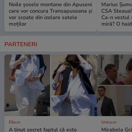
Noile șosele montane din Apuseni
Marius Șumud
care vor concura Transapuseana și
CSA Steaua! 
vor scoate din izolare satele
Ca-n vestul 
moților
miră? O haidu
PARTENERI
Elle.ro
Unica.ro
A ținut secret faptul că este
Mirabela Gră