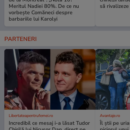
Meritul Nadiei 80%. De ce nu
să rivalize
vorbește Comăneci despre
barbariile lui Karolyi
PARTENERI
Libertateapentrufemei.ro
Avantaje.ro
Incredibil ce mesaj i-a lăsat Tudor
Îl știi pe ur
Chirilă lui Nicușor Dan, direct pe
piciorul unui