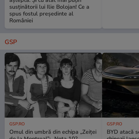
susținătorii lui Ilie Bolojan! Ce a
spus fostul președinte al
României
GSP
GSP.RO
GSP.RO
Omul din umbră din echipa „Zeiței
BYD atacă s
de la Montreal”: „Nota 10?
chinezii lans