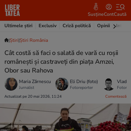
Susține
Cont
Caută
Ultimele știri
Exclusiv
Criză politică
Opinii
Intervi
|
Ştiri
|
Știri România
Cât costă să faci o salată de vară cu roșii
românești și castraveți din piața Amzei,
Obor sau Rahova
Maria Zărnescu
Eli Driu (foto)
Vlad C
Jurnalist
Fotoreporter
Fotorep
Actualizat pe 20 mai 2026, 11:24
Comentează