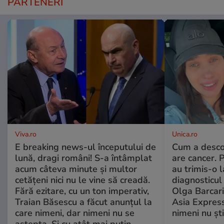
PARTENERI
Viva.ro
Unica.ro
E breaking news-ul începutului de
Cum a desco
lună, dragi români! S-a întâmplat
are cancer. 
acum câteva minute și multor
au trimis-o l
cetățeni nici nu le vine să creadă.
diagnosticul 
Fără ezitare, cu un ton imperativ,
Olga Barcari,
Traian Băsescu a făcut anunțul la
Asia Express
care nimeni, dar nimeni nu se
nimeni nu ști
aștepta. Și cu atât mai puțin