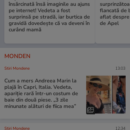
însărcinată însă imaginile au ajuns
surprinzătoar
pe internet! Vedeta a fost
flancată de 
surprinsă pe stradă, iar burtica de
aflat despre
gravidă dovedește că va deveni în
de Apel
curând mamă
MONDEN
Stiri Mondene
13:03
Cum a mers Andreea Marin la
plajă în Capri, Italia. Vedeta,
apariție rară într-un costum de
baie din două piese. „3 zile
minunate alături de fiica mea”
Stiri Mondene
12:34