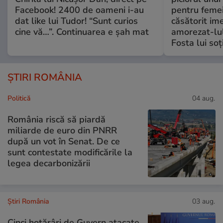
Facebook! 2400 de oameni i-au
pentru femei
dat like lui Tudor! “Sunt curios
căsătorit ime
cine vă…”. Continuarea e șah mat
amorezat-lul
Fosta lui soț
ȘTIRI ROMÂNIA
Politică
04 aug.
România riscă să piardă
miliarde de euro din PNRR
după un vot în Senat. De ce
sunt contestate modificările la
legea decarbonizării
Știri România
03 aug.
Cinci hotărâri de Guvern atacate