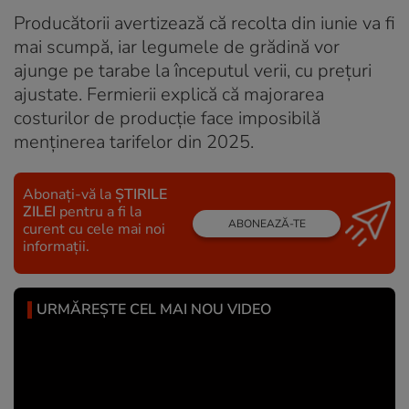
Producătorii avertizează că recolta din iunie va fi
mai scumpă, iar legumele de grădină vor
ajunge pe tarabe la începutul verii, cu prețuri
ajustate. Fermierii explică că majorarea
costurilor de producție face imposibilă
menținerea tarifelor din 2025.
Abonați-vă la
ȘTIRILE
ZILEI
pentru a fi la
ABONEAZĂ-TE
curent cu cele mai noi
informații.
URMĂREȘTE CEL MAI NOU VIDEO