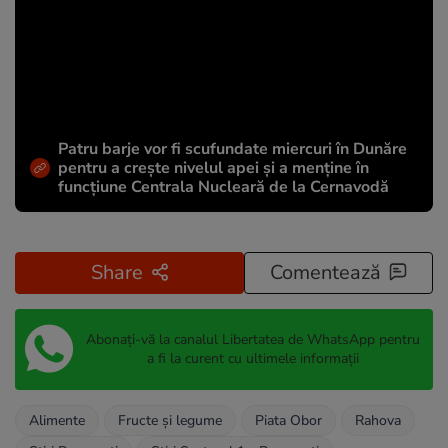
Patru barje vor fi scufundate miercuri în Dunăre
pentru a crește nivelul apei și a menține în
funcțiune Centrala Nucleară de la Cernavodă
Share
Comentează
Abonați-vă la canalul Libertatea de WhatsApp pentru
a fi la curent cu ultimele informații
Alimente
Fructe și legume
Piata Obor
Rahova