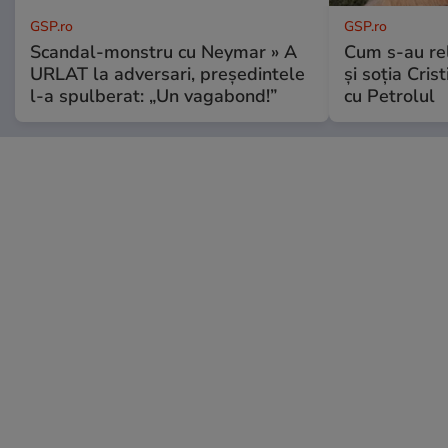
GSP.ro
GSP.ro
Scandal-monstru cu Neymar » A
Cum s-au re
URLAT la adversari, președintele
și soția Cris
l-a spulberat: „Un vagabond!”
cu Petrolul