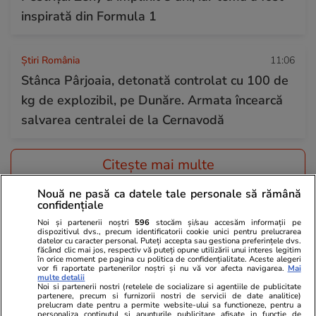
inspirată din Formula 1
Știri România
11:06
Stânca Pârjoaia, detonată controlat cu 100 de
kg de explozibil, pe Dunăre. Armata încearcă
salvarea centralei de la Cernavodă
Citește mai multe
Nouă ne pasă ca datele tale personale să rămână
confidențiale
TRENDING
Noi și partenerii noștri
596
stocăm și/sau accesăm informații pe
dispozitivul dvs., precum identificatorii cookie unici pentru prelucrarea
datelor cu caracter personal. Puteți accepta sau gestiona preferințele dvs.
Bani și Afaceri
08:19
făcând clic mai jos, respectiv vă puteți opune utilizării unui interes legitim
în orice moment pe pagina cu politica de confidențialitate. Aceste alegeri
Radu Miruță spune că proiectul mare care
vor fi raportate partenerilor noștri și nu vă vor afecta navigarea.
Mai
multe detalii
putea salva Dunărea e blocat într-un sertar de
Noi si partenerii nostri (retelele de socializare si agentiile de publicitate
partenere, precum si furnizorii nostri de servicii de date analitice)
la Ministerul Transporturilor
prelucram date pentru a permite website-ului sa functioneze, pentru a
personaliza continutul si anunturile publicitare afisate in functie de