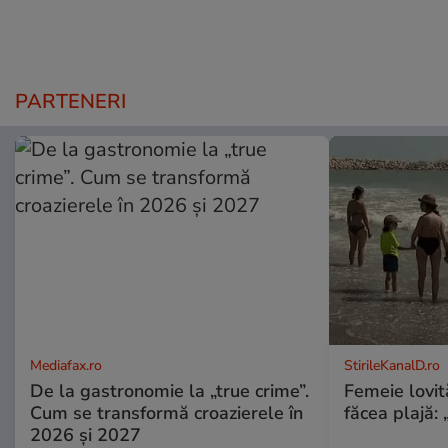
PARTENERI
Mediafax.ro
StirileKanalD.ro
De la gastronomie la „true crime”.
Femeie lovit
Cum se transformă croazierele în
făcea plajă: „
2026 și 2027