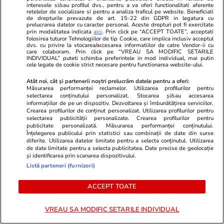
interesele si/sau profilul dvs., pentru a va oferi functionalitati aferente
retelelor de socializare si pentru a analiza traficul pe website. Beneficiati
de drepturile prevazute de art. 15-22 din GDPR in legatura cu
Știri Locale
07:25
prelucrarea datelor cu caracter personal. Aceste drepturi pot fi exercitate
prin modalitatea indicata
aici
. Prin click pe “ACCEPT TOATE”, acceptati
Întreruperi de curent în București, Ilfov și
folosirea tuturor Tehnologiilor de tip Cookie, care implica inclusiv acceptul
dvs. cu privire la stocarea/accesarea informatiilor de catre Vendor-ii cu
Giurgiu în perioada 3-9 august 2026. Lista
care colaboram. Prin click pe “VREAU SA MODIFIC SETARILE
INDIVIDUAL” puteti schimba preferintele in mod individual, mai putin
străzilor afectate
cele legate de cookie strict necesare pentru functionarea website-ului.
Atât noi, cât și partenerii noștri prelucrăm datele pentru a oferi:
Măsurarea performanței reclamelor. Utilizarea profilurilor pentru
Horoscop
02 aug.
selectarea conținutului personalizat. Stocarea și/sau accesarea
informațiilor de pe un dispozitiv. Dezvoltarea și îmbunătățirea serviciilor.
Horoscop 3 august 2026. Gemenii primesc
Crearea profilurilor de conținut personalizat. Utilizarea profilurilor pentru
selectarea publicității personalizate. Crearea profilurilor pentru
vești contradictorii din cercul de prieteni,
publicitate personalizată. Măsurarea performanței conținutului.
Înțelegerea publicului prin statistici sau combinații de date din surse
informațiile pe care le primesc sunt la fel
diferite. Utilizarea datelor limitate pentru a selecta conținutul. Utilizarea
de date limitate pentru a selecta publicitatea. Date precise de geolocație
și identificarea prin scanarea dispozitivului.
Listă parteneri (furnizori)
Bani și Afaceri
07:36
Cât costă un litru de benzină și motorină, luni,
ACCEPT TOATE
3 august 2026, în București, Iași, Cluj-Napoca,
VREAU SA MODIFIC SETARILE INDIVIDUAL
Timișoara și Constanța