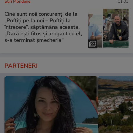
Stiri Mondene
11:01
Cine sunt noii concurenți de la
„Poftiți pe la noi – Poftiți la
întrecere”, săptămâna aceasta.
„Dacă ești fițos și arogant cu el,
s-a terminat șmecheria”
PARTENERI