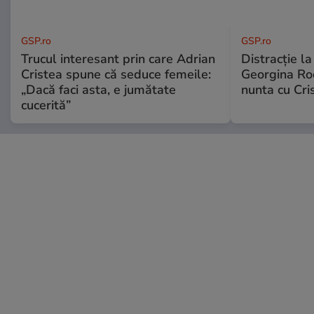
GSP.ro
GSP.ro
Trucul interesant prin care Adrian
Distracție l
Cristea spune că seduce femeile:
Georgina Rod
„Dacă faci asta, e jumătate
nunta cu Cri
cucerită”