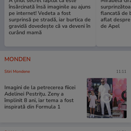
A ținut secret faptul că este
Mirabela Gră
însărcinată însă imaginile au ajuns
surprinzătoar
pe internet! Vedeta a fost
flancată de 
surprinsă pe stradă, iar burtica de
aflat despre
gravidă dovedește că va deveni în
de Apel
curând mamă
MONDEN
Stiri Mondene
11:11
Imagini de la petrecerea fiicei
Adelinei Pestrițu. Zeny a
împlinit 8 ani, iar tema a fost
inspirată din Formula 1