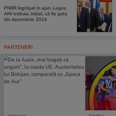
PNRR îngrășat în ajun. Legea
ANI trebuia, inițial, să fie gata
din decembrie 2024
PARTENERI
Adevarul.ro
Fanatik.ro