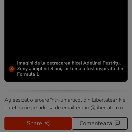
Imagini de la petrecerea fiicei Adelinei Pestrițu.
Zeny a împlinit 8 ani, iar tema a fost inspirată din
Formula 1
Ați sesizat o eroare într-un articol din Libertatea? Ne
puteți scrie pe adresa de email
eroare@libertatea.ro
Share
Comentează