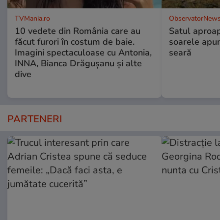
TVMania.ro
ObservatorNews
10 vedete din România care au
Satul aproa
făcut furori în costum de baie.
soarele apun
Imagini spectaculoase cu Antonia,
seară
INNA, Bianca Drăgușanu și alte
dive
PARTENERI