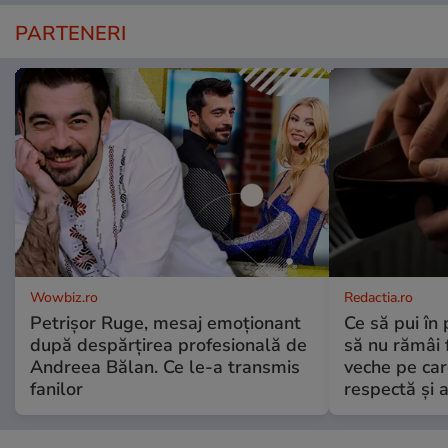
PARTENERI
Wowbiz.ro
Redactia.ro
Petrișor Ruge, mesaj emoționant
Ce să pui în 
după despărțirea profesională de
să nu rămâi f
Andreea Bălan. Ce le-a transmis
veche pe car
fanilor
respectă și a