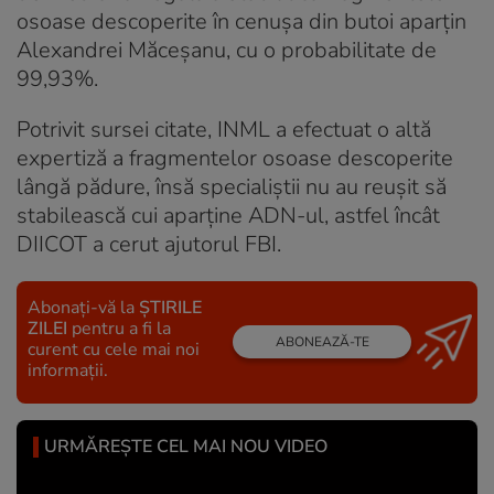
osoase descoperite în cenușa din butoi aparțin
Alexandrei Măceșanu, cu o probabilitate de
99,93%.
Potrivit sursei citate, INML a efectuat o altă
expertiză a fragmentelor osoase descoperite
lângă pădure, însă specialiştii nu au reuşit să
stabilească cui aparţine ADN-ul, astfel încât
DIICOT a cerut ajutorul FBI.
Abonați-vă la
ȘTIRILE
ZILEI
pentru a fi la
ABONEAZĂ-TE
curent cu cele mai noi
informații.
URMĂREȘTE CEL MAI NOU VIDEO