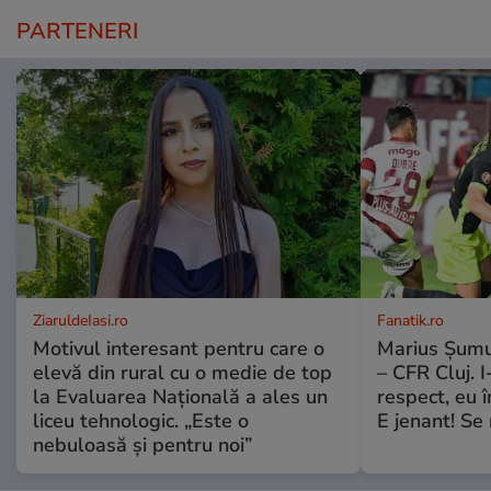
PARTENERI
ZiaruldeIasi.ro
Fanatik.ro
Motivul interesant pentru care o
Marius Șumu
elevă din rural cu o medie de top
– CFR Cluj. I
la Evaluarea Națională a ales un
respect, eu
liceu tehnologic. „Este o
E jenant! Se 
nebuloasă și pentru noi”