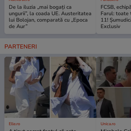
De la iluzia „mai bogați ca
FCSB, echipă
ungurii”, la coada UE. Austeritatea
Farul: toate 
lui Bolojan, comparată cu „Epoca
11! Șumudică:
de Aur”
Exclusiv
PARTENERI
Elle.ro
Unica.ro