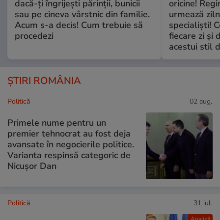
dacă-ți îngrijești părinții, bunicii
oricine! Regi
sau pe cineva vârstnic din familie.
urmează zilni
Acum s-a decis! Cum trebuie să
specialiști! 
procedezi
fiecare zi și 
acestui stil 
ȘTIRI ROMÂNIA
Politică
02 aug.
Primele nume pentru un
premier tehnocrat au fost deja
avansate în negocierile politice.
Varianta respinsă categoric de
Nicușor Dan
Politică
31 iul.
Analiză