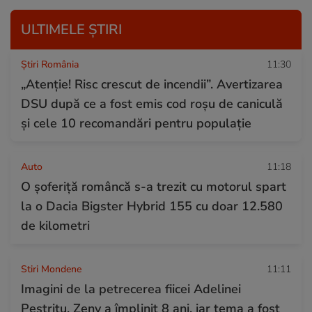
ULTIMELE ȘTIRI
Știri România
11:30
„Atenție! Risc crescut de incendii”. Avertizarea
DSU după ce a fost emis cod roșu de caniculă
și cele 10 recomandări pentru populație
Auto
11:18
O șoferiță româncă s-a trezit cu motorul spart
la o Dacia Bigster Hybrid 155 cu doar 12.580
de kilometri
Stiri Mondene
11:11
Imagini de la petrecerea fiicei Adelinei
Pestrițu. Zeny a împlinit 8 ani, iar tema a fost