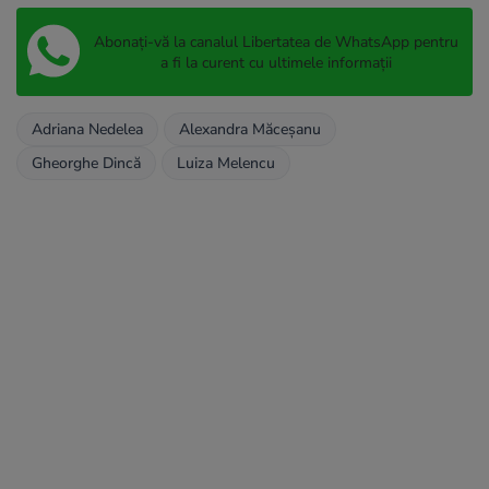
Abonați-vă la canalul Libertatea de WhatsApp pentru
a fi la curent cu ultimele informații
Adriana Nedelea
Alexandra Măceșanu
Gheorghe Dincă
Luiza Melencu