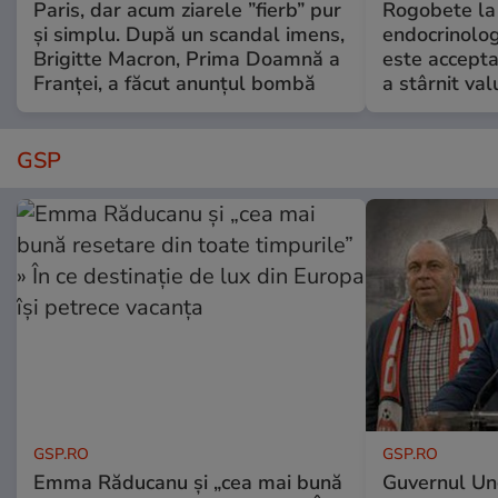
Paris, dar acum ziarele ”fierb” pur
Rogobete la
și simplu. După un scandal imens,
endocrinolog
Brigitte Macron, Prima Doamnă a
este accepta
Franței, a făcut anunțul bombă
a stârnit valu
GSP
GSP.RO
GSP.RO
Emma Răducanu și „cea mai bună
Guvernul Ung