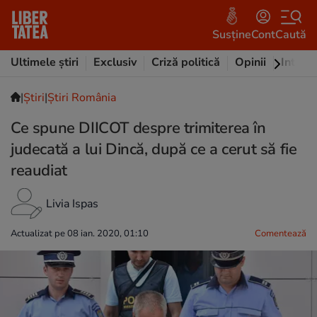
Susține
Cont
Caută
Ultimele știri
Exclusiv
Criză politică
Opinii
Intervi
|
Ştiri
|
Știri România
Ce spune DIICOT despre trimiterea în
judecată a lui Dincă, după ce a cerut să fie
reaudiat
Livia Ispas
Actualizat pe 08 ian. 2020, 01:10
Comentează