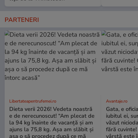
PARTENERI
Libertateapentrufemei.ro
Avantaje.ro
Dieta verii 2026! Vedeta noastră
Gata, e ofici
e de nerecunoscut! “Am plecat de
iubitul ei, s
la 94 kg înainte de vacanță și am
văzut nicioda
ajuns la 75,8 kg. Așa am slăbit și
fără cuvinte!
așa o să procedez după ce mă
vârstă este î