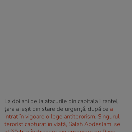
La doi ani de la atacurile din capitala Franței,
țara a ieșit din stare de urgență, după ce
a
intrat în vigoare o lege antiterorism
.
Singurul
terorist capturat în viață, Salah Abdeslam, se
află într-o închisoare din apropiere de Paris
.