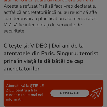
Acesta a refuzat însă să facă vreo declarație,
astfel că anchetatorii încă nu au reușit să afle
cum teroriștii au planificat un asemenea atac,
fără să fie interceptați de serviciile de
securitate.
Citește și:
VIDEO | Doi ani de la
atentatele din Paris. Singurul terorist
prins în viață le dă bătăi de cap
anchetatorilor
Abonați-vă la
ȘTIRILE
ZILEI
pentru a fi la
ABONEAZĂ-TE
curent cu cele mai noi
informații.