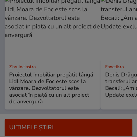
ZiaruldeIasi.ro
Fanatik.ro
Proiectul imobiliar pregătit lângă
Denis Drăguș
Lidl Moara de Foc este scos la
transferul an
vânzare. Dezvoltatorul este
Becali: „Am a
asociat în piață cu un alt proiect
Update excl
de anvergură
ULTIMELE ȘTIRI