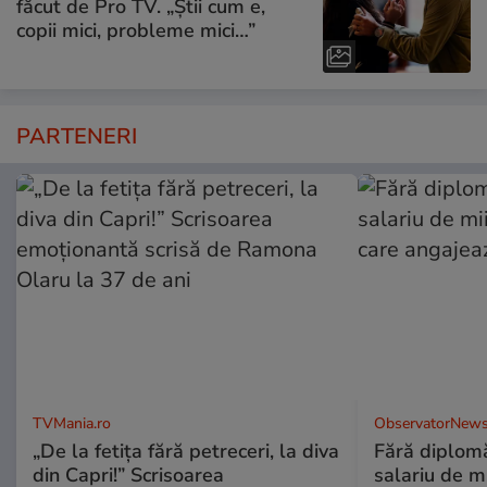
făcut de Pro TV. „Știi cum e,
copii mici, probleme mici…”
PARTENERI
TVMania.ro
ObservatorNews
„De la fetița fără petreceri, la diva
Fără diplomă
din Capri!” Scrisoarea
salariu de mi