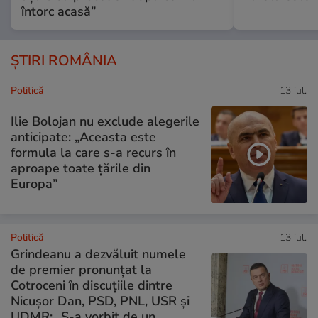
întorc acasă”
ȘTIRI ROMÂNIA
Politică
13 iul.
Ilie Bolojan nu exclude alegerile
anticipate: „Aceasta este
formula la care s-a recurs în
aproape toate ţările din
Europa”
Politică
13 iul.
Grindeanu a dezvăluit numele
de premier pronunțat la
Cotroceni în discuțiile dintre
Nicușor Dan, PSD, PNL, USR și
UDMR: „S-a vorbit de un