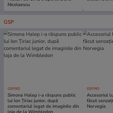
Nicolaescu
GSP
GSP.RO
GSP.RO
Simona Halep i-a răspuns public
Accesoriul l
lui Ion Țiriac junior, după
făcut senzați
comentariul legat de imaginile din
Norvegia
loja de la Wimbledon