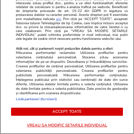
interesele si/sau profilul dvs., pentru a va oferi functionalitati aferente
retelelor de socializare si pentru a analiza traficul pe website. Beneficiati
de drepturile prevazute de art. 15-22 din GDPR in legatura cu
prelucrarea datelor cu caracter personal. Aceste drepturi pot fi exercitate
prin modalitatea indicata
aici
. Prin click pe “ACCEPT TOATE”, acceptati
folosirea tuturor Tehnologiilor de tip Cookie, care implica inclusiv acceptul
dvs. cu privire la stocarea/accesarea informatiilor de catre Vendor-ii cu
care colaboram. Prin click pe “VREAU SA MODIFIC SETARILE
INDIVIDUAL” puteti schimba preferintele in mod individual, mai putin
cele legate de cookie strict necesare pentru functionarea website-ului.
Atât noi, cât și partenerii noștri prelucrăm datele pentru a oferi:
Măsurarea performanței reclamelor. Utilizarea profilurilor pentru
selectarea conținutului personalizat. Stocarea și/sau accesarea
informațiilor de pe un dispozitiv. Dezvoltarea și îmbunătățirea serviciilor.
Crearea profilurilor de conținut personalizat. Utilizarea profilurilor pentru
selectarea publicității personalizate. Crearea profilurilor pentru
Lifestyle
13 iul.
Lifestyle
publicitate personalizată. Măsurarea performanței conținutului.
Înțelegerea publicului prin statistici sau combinații de date din surse
Un poștaș a adunat pietre ciudate
Fructele de 
diferite. Utilizarea datelor limitate pentru a selecta conținutul. Utilizarea
timp de 33 de ani și a construit o
mâncate numa
de date limitate pentru a selecta publicitatea. Date precise de geolocație
și identificarea prin scanarea dispozitivului.
operă de artă care a ajuns să fie
în cantități 
Listă parteneri (furnizori)
apreciată de Picasso
fibre și vita
ACCEPT TOATE
VREAU SA MODIFIC SETARILE INDIVIDUAL
Lifestyle
02 iul.