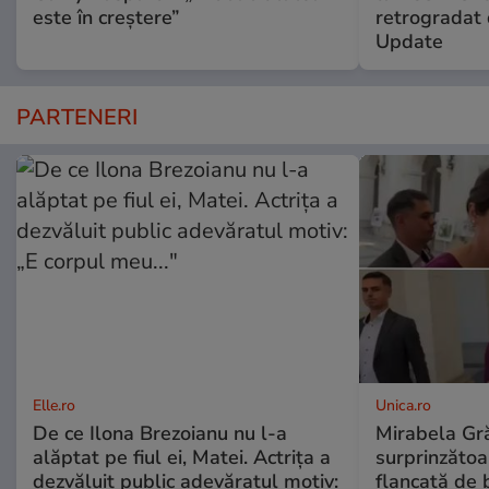
este în creștere”
retrogradat 
Update
PARTENERI
Elle.ro
Unica.ro
De ce Ilona Brezoianu nu l-a
Mirabela Gră
alăptat pe fiul ei, Matei. Actrița a
surprinzătoar
dezvăluit public adevăratul motiv:
flancată de 