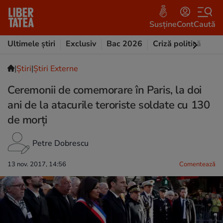
Susține
Cont
Caută
Ultimele știri
Exclusiv
Bac 2026
Criză politică
Opi
|
Ştiri
|
Știri Externe
Ceremonii de comemorare în Paris, la doi
ani de la atacurile teroriste soldate cu 130
de morți
Petre Dobrescu
13 nov. 2017, 14:56
Comentează