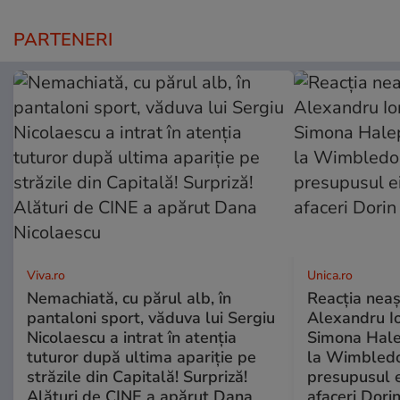
PARTENERI
Viva.ro
Unica.ro
Nemachiată, cu părul alb, în
Reacția neaș
pantaloni sport, văduva lui Sergiu
Alexandru Io
Nicolaescu a intrat în atenția
Simona Halep
tuturor după ultima apariție pe
la Wimbledo
străzile din Capitală! Surpriză!
presupusul e
Alături de CINE a apărut Dana
afaceri Dori