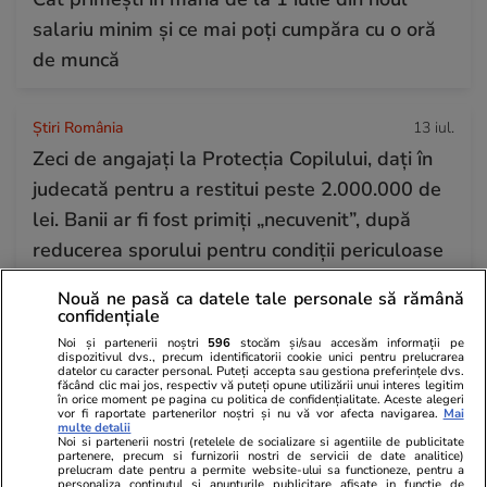
salariu minim și ce mai poți cumpăra cu o oră
de muncă
Știri România
13 iul.
Zeci de angajați la Protecția Copilului, dați în
judecată pentru a restitui peste 2.000.000 de
lei. Banii ar fi fost primiți „necuvenit”, după
reducerea sporului pentru condiții periculoase
Nouă ne pasă ca datele tale personale să rămână
confidențiale
Știri România
13 iul.
Noi și partenerii noștri
596
stocăm și/sau accesăm informații pe
Viorel Pașca va fi cercetat în libertate, a decis
dispozitivul dvs., precum identificatorii cookie unici pentru prelucrarea
datelor cu caracter personal. Puteți accepta sau gestiona preferințele dvs.
Curtea de Apel București, care a respins
făcând clic mai jos, respectiv vă puteți opune utilizării unui interes legitim
în orice moment pe pagina cu politica de confidențialitate. Aceste alegeri
arestarea preventivă cerută de DIICOT și i-a
vor fi raportate partenerilor noștri și nu vă vor afecta navigarea.
Mai
multe detalii
scos și controlul judiciar
Noi si partenerii nostri (retelele de socializare si agentiile de publicitate
partenere, precum si furnizorii nostri de servicii de date analitice)
prelucram date pentru a permite website-ului sa functioneze, pentru a
personaliza continutul si anunturile publicitare afisate in functie de