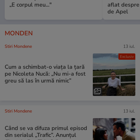
„E corpul meu..."
aflat despre
de Apel
MONDEN
Stiri Mondene
13 iul.
Exclusiv
Cum a schimbat-o viața la țară
pe Nicoleta Nucă: „Nu mi-a fost
greu să las în urmă nimic”
Stiri Mondene
13 iul.
Când se va difuza primul episod
din serialul „Trafic”. Anunțul