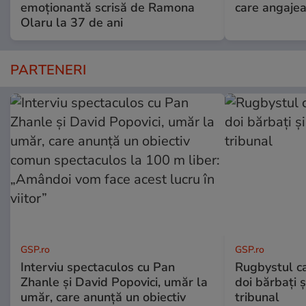
emoționantă scrisă de Ramona
care angajea
Olaru la 37 de ani
PARTENERI
GSP.ro
GSP.ro
Interviu spectaculos cu Pan
Rugbystul ca
Zhanle și David Popovici, umăr la
doi bărbați ș
umăr, care anunță un obiectiv
tribunal