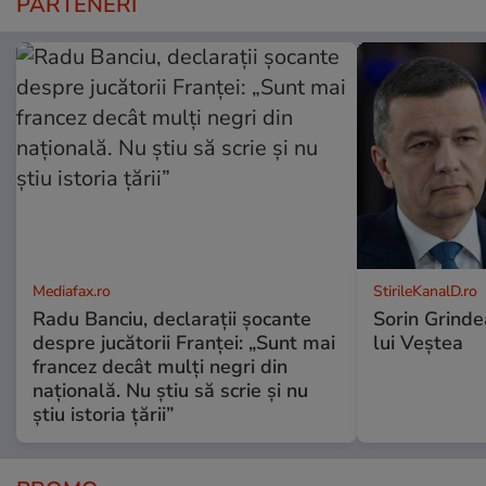
PARTENERI
Mediafax.ro
StirileKanalD.ro
Radu Banciu, declarații șocante
Sorin Grinde
despre jucătorii Franței: „Sunt mai
lui Veștea
francez decât mulți negri din
națională. Nu știu să scrie și nu
știu istoria țării”