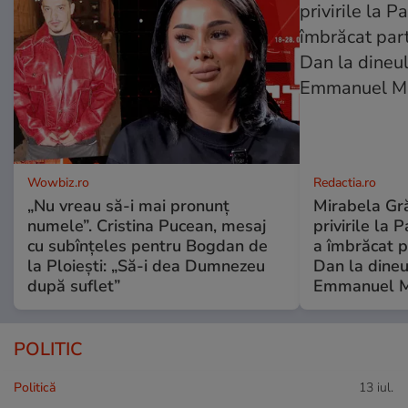
Wowbiz.ro
Redactia.ro
„Nu vreau să-i mai pronunț
Mirabela Gră
numele”. Cristina Pucean, mesaj
privirile la 
cu subînțeles pentru Bogdan de
a îmbrăcat p
la Ploiești: „Să-i dea Dumnezeu
Dan la dineu
după suflet”
Emmanuel M
POLITIC
Politică
13 iul.