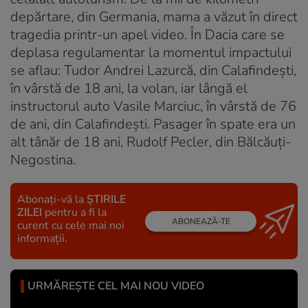
depărtare, din Germania, mama a văzut în direct
tragedia printr-un apel video. În Dacia care se
deplasa regulamentar la momentul impactului
se aflau: Tudor Andrei Lazurcă, din Calafindești,
în vârstă de 18 ani, la volan, iar lângă el
instructorul auto Vasile Marciuc, în vârstă de 76
de ani, din Calafindești. Pasager în spate era un
alt tânăr de 18 ani, Rudolf Pecler, din Bălcăuți-
Negostina.
Abonați-vă la
ȘTIRILE
ZILEI
pentru a fi la
ABONEAZĂ-TE
curent cu cele mai noi
informații.
URMĂREȘTE CEL MAI NOU VIDEO