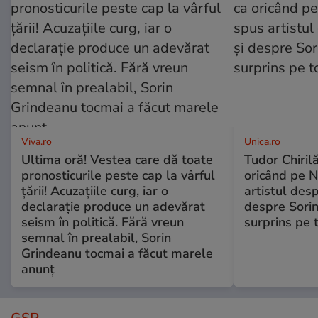
Viva.ro
Unica.ro
Ultima oră! Vestea care dă toate
Tudor Chiril
pronosticurile peste cap la vârful
oricând pe N
țării! Acuzațiile curg, iar o
artistul desp
declarație produce un adevărat
despre Sorin
seism în politică. Fără vreun
surprins pe 
semnal în prealabil, Sorin
Grindeanu tocmai a făcut marele
anunț