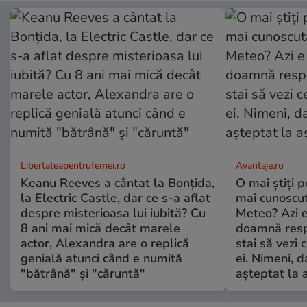
Libertateapentrufemei.ro
Avantaje.ro
Keanu Reeves a cântat la Bonțida,
O mai știți 
la Electric Castle, dar ce s-a aflat
mai cunoscu
despre misterioasa lui iubită? Cu
Meteo? Azi e
8 ani mai mică decât marele
doamnă respe
actor, Alexandra are o replică
stai să vezi 
genială atunci când e numită
ei. Nimeni, d
"bătrână" și "căruntă"
așteptat la 