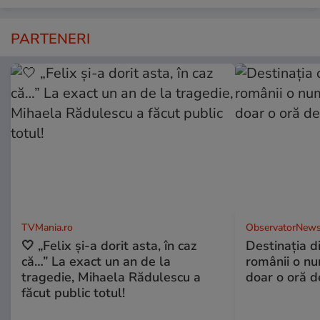
PARTENERI
TVMania.ro
ObservatorNews
🤍 „Felix și-a dorit asta, în caz
Destinaţia d
că…” La exact un an de la
românii o nu
tragedie, Mihaela Rădulescu a
doar o oră d
făcut public totul!