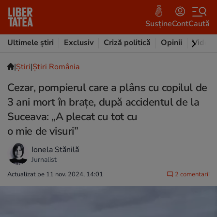
Susține
Cont
Caută
Ultimele știri
Exclusiv
Criză politică
Opinii
Video
|
Ştiri
|
Știri România
Cezar, pompierul care a plâns cu copilul de
3 ani mort în brațe, după accidentul de la
Suceava: „A plecat cu tot cu
o mie de visuri”
Ionela Stănilă
Jurnalist
Actualizat pe 11 nov. 2024, 14:01
2 comentarii