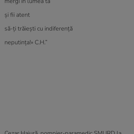
mergi în lumea ta
și fii atent
să-ți trăiești cu indiferență
neputința!» C.H.”
Cezar Haiură, pompier-paramedic SMURD la