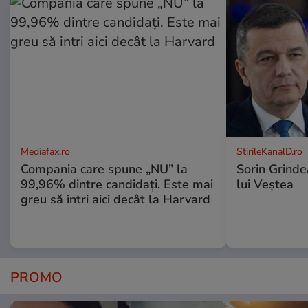
Mediafax.ro
StirileKanalD.ro
Compania care spune „NU” la
Sorin Grinde
99,96% dintre candidați. Este mai
lui Veștea
greu să intri aici decât la Harvard
PROMO