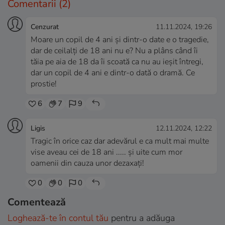
Comentarii
(2)
Cenzurat
11.11.2024, 19:26
Moare un copil de 4 ani și dintr-o date e o tragedie,
dar de ceilalți de 18 ani nu e? Nu a plâns când îi
tăia pe aia de 18 da îi scoată ca nu au ieșit întregi,
dar un copil de 4 ani e dintr-o dată o dramă. Ce
prostie!
6
7
9
Ligis
12.11.2024, 12:22
Tragic în orice caz dar adevărul e ca mult mai multe
vise aveau cei de 18 ani ..... și uite cum mor
oamenii din cauza unor dezaxați!
0
0
0
Comentează
Loghează-te în contul tău
pentru a adăuga