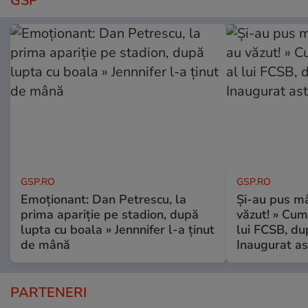
GSP
GSP.RO
GSP.RO
Emoționant: Dan Petrescu, la
Și-au pus mâ
prima apariție pe stadion, după
văzut! » Cum
lupta cu boala » Jennnifer l-a ținut
lui FCSB, du
de mână
Inaugurat as
PARTENERI