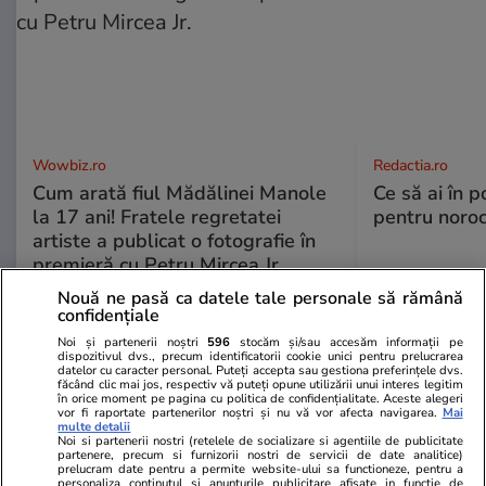
Wowbiz.ro
Redactia.ro
Cum arată fiul Mădălinei Manole
Ce să ai în p
la 17 ani! Fratele regretatei
pentru noroc
artiste a publicat o fotografie în
premieră cu Petru Mircea Jr.
Nouă ne pasă ca datele tale personale să rămână
confidențiale
POLITIC
Noi și partenerii noștri
596
stocăm și/sau accesăm informații pe
dispozitivul dvs., precum identificatorii cookie unici pentru prelucrarea
datelor cu caracter personal. Puteți accepta sau gestiona preferințele dvs.
Politică
19 iul.
făcând clic mai jos, respectiv vă puteți opune utilizării unui interes legitim
în orice moment pe pagina cu politica de confidențialitate. Aceste alegeri
vor fi raportate partenerilor noștri și nu vă vor afecta navigarea.
Mai
Exclusiv
multe detalii
Nicușor Dan, fără nicio zi de
Noi si partenerii nostri (retelele de socializare si agentiile de publicitate
partenere, precum si furnizorii nostri de servicii de date analitice)
concediu de la începutul
prelucram date pentru a permite website-ului sa functioneze, pentru a
personaliza continutul si anunturile publicitare afisate in functie de