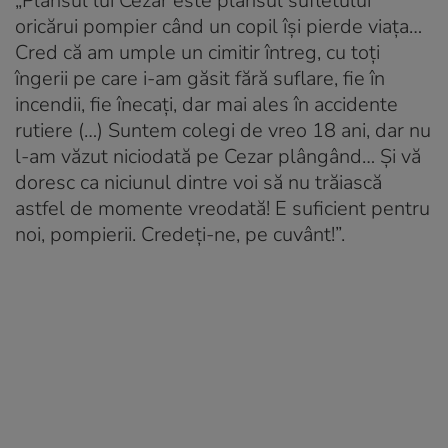
„Plânsul lui Cezar este plânsul sufletului
oricărui pompier când un copil își pierde viața…
Cred că am umple un cimitir întreg, cu toți
îngerii pe care i-am găsit fără suflare, fie în
incendii, fie înecați, dar mai ales în accidente
rutiere (…) Suntem colegi de vreo 18 ani, dar nu
l-am văzut niciodată pe Cezar plângând… Și vă
doresc ca niciunul dintre voi să nu trăiască
astfel de momente vreodată! E suficient pentru
noi, pompierii. Credeți-ne, pe cuvânt!”.