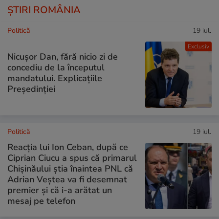
ȘTIRI ROMÂNIA
Politică
19 iul.
Exclusiv
Nicușor Dan, fără nicio zi de
concediu de la începutul
mandatului. Explicațiile
Președinției
Politică
19 iul.
Reacția lui Ion Ceban, după ce
Ciprian Ciucu a spus că primarul
Chișinăului știa înaintea PNL că
Adrian Veștea va fi desemnat
premier și că i-a arătat un
mesaj pe telefon