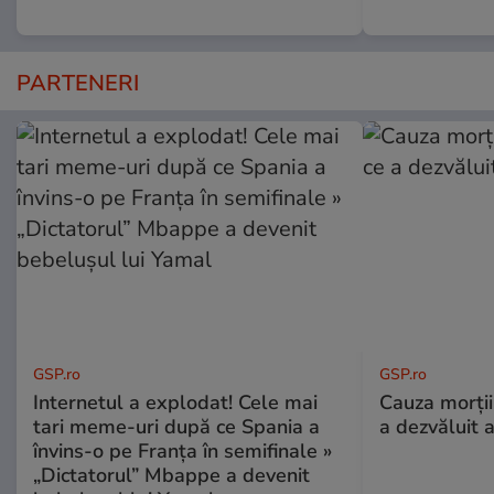
PARTENERI
GSP.ro
GSP.ro
Internetul a explodat! Cele mai
Cauza morții
tari meme-uri după ce Spania a
a dezvăluit 
învins-o pe Franța în semifinale »
„Dictatorul” Mbappe a devenit