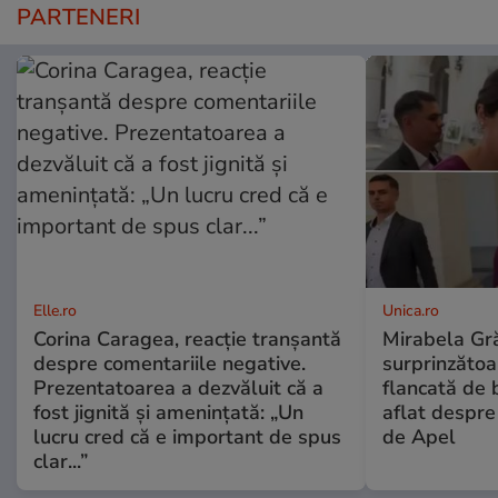
PARTENERI
Elle.ro
Unica.ro
Corina Caragea, reacție tranșantă
Mirabela Gră
despre comentariile negative.
surprinzătoar
Prezentatoarea a dezvăluit că a
flancată de 
fost jignită și amenințată: „Un
aflat despre
lucru cred că e important de spus
de Apel
clar...”