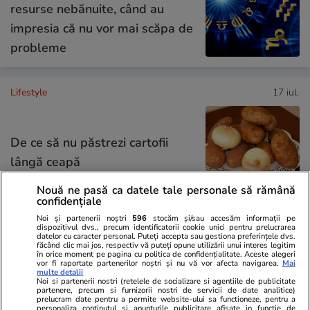
resurse nebănuite, când au
impresia că nu vor mai scăpa de
probleme
Lifestyle
17 iul.
De ce să nu păstrezi cartofii
lângă ceapă
Nouă ne pasă ca datele tale personale să rămână
confidențiale
Noi și partenerii noștri
596
stocăm și/sau accesăm informații pe
dispozitivul dvs., precum identificatorii cookie unici pentru prelucrarea
Lifestyle
20 iul.
datelor cu caracter personal. Puteți accepta sau gestiona preferințele dvs.
făcând clic mai jos, respectiv vă puteți opune utilizării unui interes legitim
în orice moment pe pagina cu politica de confidențialitate. Aceste alegeri
vor fi raportate partenerilor noștri și nu vă vor afecta navigarea.
Mai
multe detalii
Ce este batch cooking și cum îți
Noi si partenerii nostri (retelele de socializare si agentiile de publicitate
partenere, precum si furnizorii nostri de servicii de date analitice)
poate simplifica mesele
prelucram date pentru a permite website-ului sa functioneze, pentru a
personaliza continutul si anunturile publicitare afisate in functie de