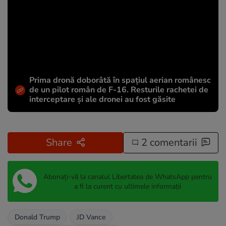
Prima dronă doborâtă în spațiul aerian românesc
de un pilot român de F-16. Resturile rachetei de
interceptare și ale dronei au fost găsite
Share
2 comentarii
Abonați-vă la canalul Libertatea de WhatsApp pentru
a fi la curent cu ultimele informații
Donald Trump
JD Vance