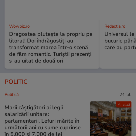
Wowbiz.ro
Redactia.ro
Dragostea plutește la propriu pe
Universul le
litoral! Doi îndrăgostiți au
bucurie până
transformat marea într-o scenă
care au part
de film romantic. Turiștii prezenți
s-au uitat de două ori
POLITIC
Politică
24 iul.
Analiză
Marii câștigători ai legii
salarizării unitare:
parlamentarii. Lefuri mărite în
următorii ani cu sume cuprinse
în 5.000 și 7.000 de lei