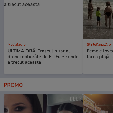
Mediafax.ro
StirileKanalD.ro
ULTIMA ORĂ! Traseul bizar al
Femeie lovit
dronei doborâte de F-16. Pe unde
făcea plajă: „
a trecut aceasta
PROMO