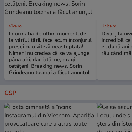
Viva.ro
Unica.ro
Informația de ultim moment, de
Divorț la nive
la vârful țării, face acum înconjurul
Incredibil ce
presei cu o viteză neașteptată!
ei, după ani 
Nimeni nu credea că se va ajunge
rău când mă
până aici, dar iată-ne, dragi
cetățeni. Breaking news, Sorin
Grindeanu tocmai a făcut anunțul
GSP