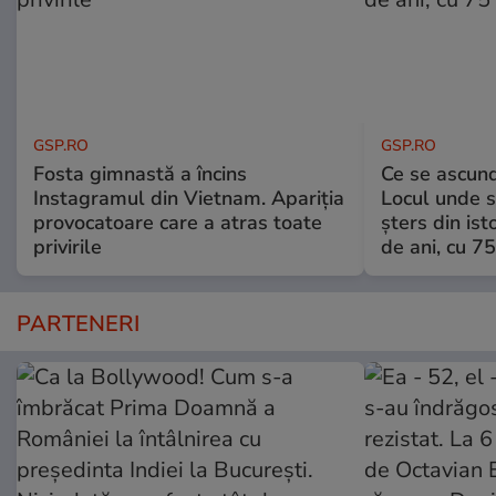
GSP.RO
GSP.RO
Fosta gimnastă a încins
Ce se ascund
Instagramul din Vietnam. Apariția
Locul unde s-
provocatoare care a atras toate
șters din ist
privirile
de ani, cu 7
PARTENERI