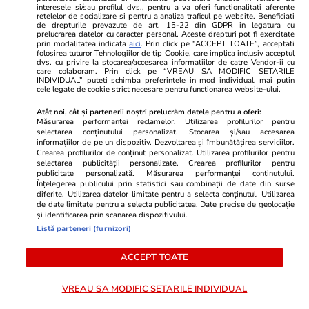
săptămânale
interesele si/sau profilul dvs., pentru a va oferi functionalitati aferente
retelelor de socializare si pentru a analiza traficul pe website. Beneficiati
de drepturile prevazute de art. 15-22 din GDPR in legatura cu
prelucrarea datelor cu caracter personal. Aceste drepturi pot fi exercitate
prin modalitatea indicata
aici
. Prin click pe “ACCEPT TOATE”, acceptati
folosirea tuturor Tehnologiilor de tip Cookie, care implica inclusiv acceptul
dvs. cu privire la stocarea/accesarea informatiilor de catre Vendor-ii cu
Lifestyle
20 iul.
care colaboram. Prin click pe “VREAU SA MODIFIC SETARILE
INDIVIDUAL” puteti schimba preferintele in mod individual, mai putin
cele legate de cookie strict necesare pentru functionarea website-ului.
Atât noi, cât și partenerii noștri prelucrăm datele pentru a oferi:
Ce este agar-agar și cum se
Măsurarea performanței reclamelor. Utilizarea profilurilor pentru
selectarea conținutului personalizat. Stocarea și/sau accesarea
utilizează
informațiilor de pe un dispozitiv. Dezvoltarea și îmbunătățirea serviciilor.
Crearea profilurilor de conținut personalizat. Utilizarea profilurilor pentru
selectarea publicității personalizate. Crearea profilurilor pentru
publicitate personalizată. Măsurarea performanței conținutului.
Înțelegerea publicului prin statistici sau combinații de date din surse
diferite. Utilizarea datelor limitate pentru a selecta conținutul. Utilizarea
de date limitate pentru a selecta publicitatea. Date precise de geolocație
Știri România
24 iul.
și identificarea prin scanarea dispozitivului.
Listă parteneri (furnizori)
Prima dronă doborâtă în spațiul
LiveText
aerian românesc de un pilot
ACCEPT TOATE
român de F-16. Resturile
rachetei de interceptare și ale
VREAU SA MODIFIC SETARILE INDIVIDUAL