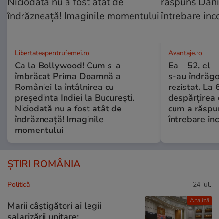
Libertateapentrufemei.ro
Avantaje.ro
Ca la Bollywood! Cum s-a
Ea - 52, el 
îmbrăcat Prima Doamnă a
s-au îndrăgos
României la întâlnirea cu
rezistat. La 
președinta Indiei la București.
despărțirea 
Niciodată nu a fost atât de
cum a răspu
îndrăzneață! Imaginile
întrebare i
momentului
ȘTIRI ROMÂNIA
Politică
24 iul.
Analiză
Marii câștigători ai legii
salarizării unitare: