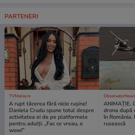
PARTENERI
TVMania.ro
ObservatorNews
A rupt tăcerea fără nicio rușine!
ANIMAŢIE. C
Daniela Crudu spune totul despre
drona după 
activitatea ei de pe platformele
în România. In
pentru adulți: „Fac ce vreau, e
rusească
wow!”