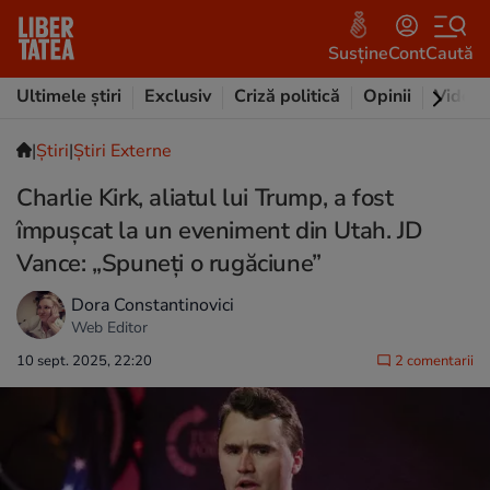
Susține
Cont
Caută
Ultimele știri
Exclusiv
Criză politică
Opinii
Video
|
Ştiri
|
Știri Externe
Charlie Kirk, aliatul lui Trump, a fost
împușcat la un eveniment din Utah. JD
Vance: „Spuneți o rugăciune”
Dora Constantinovici
Web Editor
10 sept. 2025, 22:20
2 comentarii