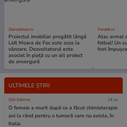
ZiaruldeIasi.ro
Fanatik.ro
Proiectul imobiliar pregătit lângă
Atac armat 
Lidl Moara de Foc este scos la
fotbal! Un s
vânzare. Dezvoltatorul este
fost împușca
asociat în piață cu un alt proiect
de anvergură
ULTIMELE ȘTIRI
Știri Externe
24 iul.
O femeie a murit după ce a făcut chimioterapie
ani la rând pentru o tumoră care nu exista, în
Italia