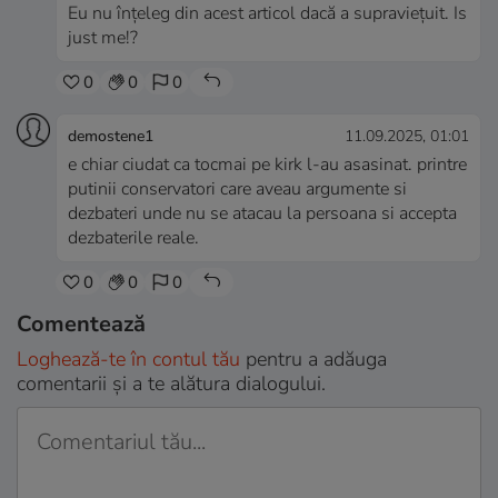
Eu nu înțeleg din acest articol dacă a supraviețuit. Is
just me!?
0
0
0
demostene1
11.09.2025, 01:01
e chiar ciudat ca tocmai pe kirk l-au asasinat. printre
putinii conservatori care aveau argumente si
dezbateri unde nu se atacau la persoana si accepta
dezbaterile reale.
0
0
0
Comentează
Loghează-te în contul tău
pentru a adăuga
comentarii și a te alătura dialogului.