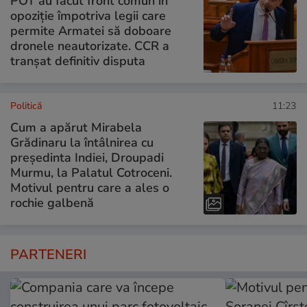
POT au făcut front comun în
opoziție împotriva legii care
permite Armatei să doboare
dronele neautorizate. CCR a
tranșat definitiv disputa
Politică
11:23
Cum a apărut Mirabela
Grădinaru la întâlnirea cu
președinta Indiei, Droupadi
Murmu, la Palatul Cotroceni.
Motivul pentru care a ales o
rochie galbenă
PARTENERI