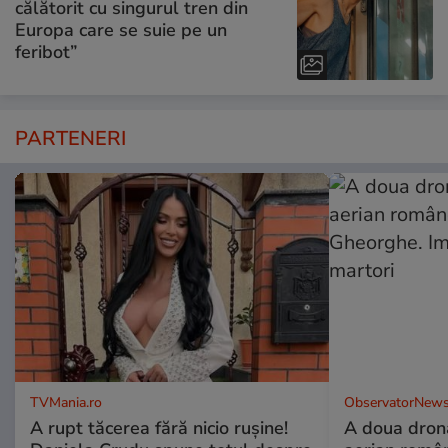
călătorit cu singurul tren din
Europa care se suie pe un
feribot”
PARTENERI
TVMania.ro
ObservatorNews
A rupt tăcerea fără nicio rușine!
A doua dronă