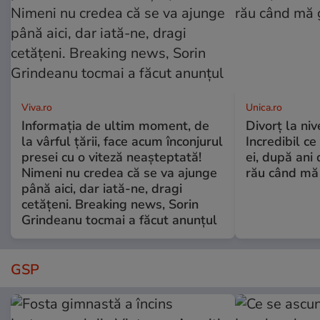
Viva.ro
Unica.ro
Informația de ultim moment, de
Divorț la nive
la vârful țării, face acum înconjurul
Incredibil ce
presei cu o viteză neașteptată!
ei, după ani 
Nimeni nu credea că se va ajunge
rău când mă
până aici, dar iată-ne, dragi
cetățeni. Breaking news, Sorin
Grindeanu tocmai a făcut anunțul
GSP