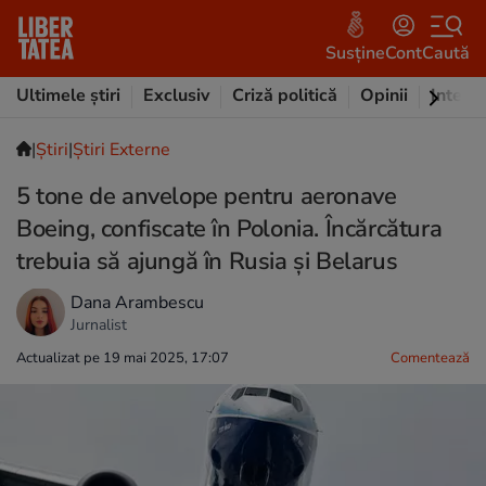
Susține
Cont
Caută
Ultimele știri
Exclusiv
Criză politică
Opinii
Intervi
|
Ştiri
|
Știri Externe
5 tone de anvelope pentru aeronave
Boeing, confiscate în Polonia. Încărcătura
trebuia să ajungă în Rusia și Belarus
Dana Arambescu
Jurnalist
Actualizat pe 19 mai 2025, 17:07
Comentează