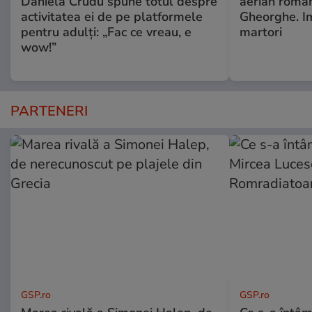
Daniela Crudu spune totul despre
aerian român
activitatea ei de pe platformele
Gheorghe. Im
pentru adulți: „Fac ce vreau, e
martori
wow!”
PARTENERI
GSP.ro
GSP.ro