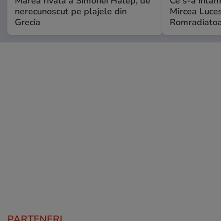
Marea rivală a Simonei Halep, de
Ce s-a întâmp
nerecunoscut pe plajele din
Mircea Luces
Grecia
Romradiatoa
PARTENERI