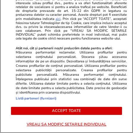
interesele si/sau profilul dvs., pentru a va oferi functionalitati aferente
retelelor de socializare si pentru a analiza traficul pe website. Beneficiati
de drepturile prevazute de art. 15-22 din GDPR in legatura cu
prelucrarea datelor cu caracter personal. Aceste drepturi pot fi exercitate
prin modalitatea indicata
aici
. Prin click pe “ACCEPT TOATE”, acceptati
Horoscop
24 iul.
folosirea tuturor Tehnologiilor de tip Cookie, care implica inclusiv acceptul
dvs. cu privire la stocarea/accesarea informatiilor de catre Vendor-ii cu
Horoscop 25 iulie 2026.
care colaboram. Prin click pe “VREAU SA MODIFIC SETARILE
INDIVIDUAL” puteti schimba preferintele in mod individual, mai putin
Balanțele pot descoperi că au
cele legate de cookie strict necesare pentru functionarea website-ului.
resurse nebănuite, când au
Atât noi, cât și partenerii noștri prelucrăm datele pentru a oferi:
Măsurarea performanței reclamelor. Utilizarea profilurilor pentru
impresia că nu vor mai scăpa de
selectarea conținutului personalizat. Stocarea și/sau accesarea
probleme
informațiilor de pe un dispozitiv. Dezvoltarea și îmbunătățirea serviciilor.
Crearea profilurilor de conținut personalizat. Utilizarea profilurilor pentru
selectarea publicității personalizate. Crearea profilurilor pentru
publicitate personalizată. Măsurarea performanței conținutului.
Înțelegerea publicului prin statistici sau combinații de date din surse
Vacanțe și Cultură
24 iul.
diferite. Utilizarea datelor limitate pentru a selecta conținutul. Utilizarea
de date limitate pentru a selecta publicitatea. Date precise de geolocație
și identificarea prin scanarea dispozitivului.
Cum să călătoreşti doar cu
Listă parteneri (furnizori)
bagajul de mână. Ghid pentru
ACCEPT TOATE
eficientizarea spaţiului
VREAU SA MODIFIC SETARILE INDIVIDUAL