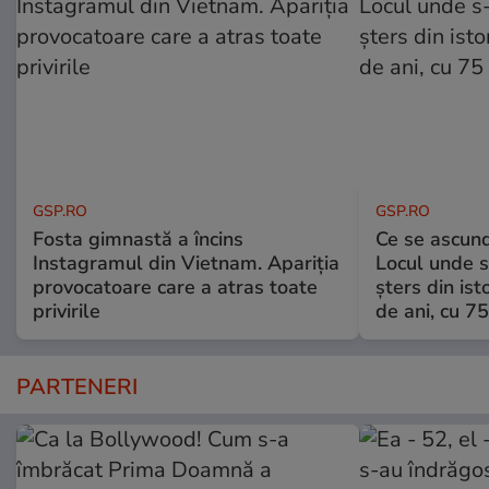
GSP.RO
GSP.RO
Fosta gimnastă a încins
Ce se ascund
Instagramul din Vietnam. Apariția
Locul unde s-
provocatoare care a atras toate
șters din ist
privirile
de ani, cu 7
PARTENERI