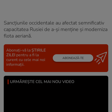
Sancțiunile occidentale au afectat semnificativ
capacitatea Rusiei de a-și menține și moderniza
flota aeriană.
Abonați-vă la
ȘTIRILE
ZILEI
pentru a fi la
ABONEAZĂ-TE
curent cu cele mai noi
informații.
URMĂREȘTE CEL MAI NOU VIDEO