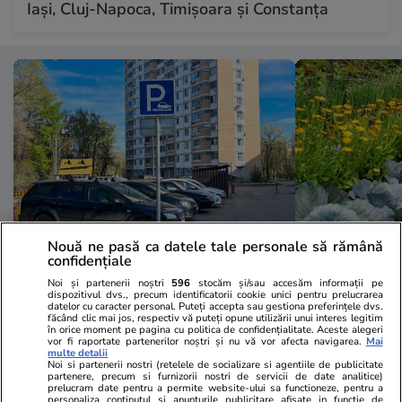
Iași, Cluj-Napoca, Timișoara și Constanța
Nouă ne pasă ca datele tale personale să rămână
confidențiale
Lifestyle
13:44
Lifestyle
Noi și partenerii noștri
596
stocăm și/sau accesăm informații pe
O șoferiță și-a mărit singură locul
Flori care p
dispozitivul dvs., precum identificatorii cookie unici pentru prelucrarea
datelor cu caracter personal. Puteți accepta sau gestiona preferințele dvs.
de parcare cu 81 de centimetri,
dăunători
făcând clic mai jos, respectiv vă puteți opune utilizării unui interes legitim
în orice moment pe pagina cu politica de confidențialitate. Aceste alegeri
vecinii au dat-o în judecată și au
vor fi raportate partenerilor noștri și nu vă vor afecta navigarea.
Mai
multe detalii
pierdut, în Spania
Noi si partenerii nostri (retelele de socializare si agentiile de publicitate
partenere, precum si furnizorii nostri de servicii de date analitice)
prelucram date pentru a permite website-ului sa functioneze, pentru a
personaliza continutul si anunturile publicitare afisate in functie de