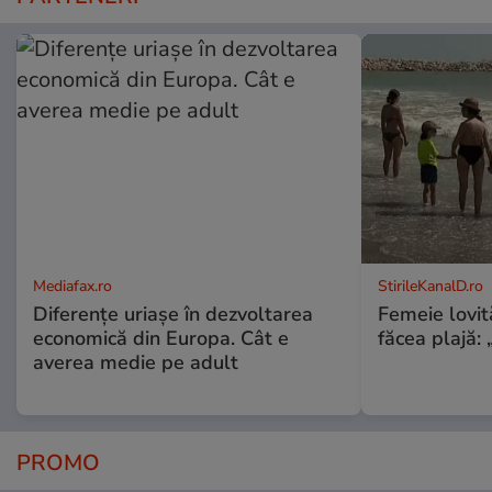
Mediafax.ro
StirileKanalD.ro
Diferențe uriașe în dezvoltarea
Femeie lovit
economică din Europa. Cât e
făcea plajă: „
averea medie pe adult
PROMO