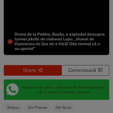
Drona de la Padina, Buzău, a explodat deasupra
turmei păzite de ciobanul Lupu. „Numai de
Dumnezeu de Sus mi-e frică! Oile normal că s-
au speriat”
Share
Comentează
Abonați-vă la canalul Libertatea de WhatsApp pentru
a fi la curent cu ultimele informații
Belarus
Stiri Polonia
Stiri Rusia