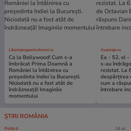
Libertateapentrufemei.ro
Avantaje.ro
Ca la Bollywood! Cum s-a
Ea - 52, el 
îmbrăcat Prima Doamnă a
s-au îndrăgos
României la întâlnirea cu
rezistat. La 
președinta Indiei la București.
despărțirea 
Niciodată nu a fost atât de
cum a răspu
îndrăzneață! Imaginile
întrebare i
momentului
ȘTIRI ROMÂNIA
Politică
24 iul.