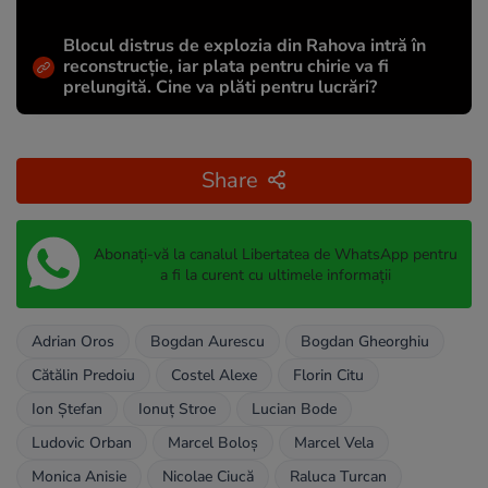
Blocul distrus de explozia din Rahova intră în
reconstrucție, iar plata pentru chirie va fi
prelungită. Cine va plăti pentru lucrări?
Share
Abonați-vă la canalul Libertatea de WhatsApp pentru
a fi la curent cu ultimele informații
Adrian Oros
Bogdan Aurescu
Bogdan Gheorghiu
Cătălin Predoiu
Costel Alexe
Florin Citu
Ion Ștefan
Ionuț Stroe
Lucian Bode
Ludovic Orban
Marcel Boloș
Marcel Vela
Monica Anisie
Nicolae Ciucă
Raluca Turcan