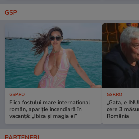
GSP
GSP.RO
GSP.RO
Fiica fostului mare internațional
„Gata, e IN
român, apariție incendiară în
cere 3 măsu
vacanță: „Ibiza și magia ei”
România
PARTENERI