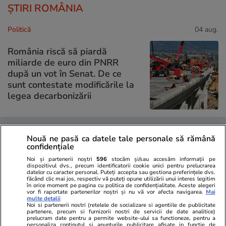
ȘTIRI ROMÂNIA
Politică
04 aug.
România riscă să piardă
miliarde de euro din PNRR
după un vot în Senat. De ce
sunt contestate modificările la
legea decarbonizării
Știri România
03 aug.
Nouă ne pasă ca datele tale personale să rămână
confidențiale
Cinci hotărâri de Guvern atacate
Noi și partenerii noștri
596
stocăm și/sau accesăm informații pe
de PSD au fost suspendate de
dispozitivul dvs., precum identificatorii cookie unici pentru prelucrarea
datelor cu caracter personal. Puteți accepta sau gestiona preferințele dvs.
Curtea de Apel București.
făcând clic mai jos, respectiv vă puteți opune utilizării unui interes legitim
în orice moment pe pagina cu politica de confidențialitate. Aceste alegeri
Executivul acuză blocarea unor
vor fi raportate partenerilor noștri și nu vă vor afecta navigarea.
Mai
măsuri importante
multe detalii
Noi si partenerii nostri (retelele de socializare si agentiile de publicitate
partenere, precum si furnizorii nostri de servicii de date analitice)
prelucram date pentru a permite website-ului sa functioneze, pentru a
personaliza continutul si anunturile publicitare afisate in functie de