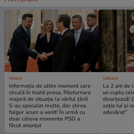
Viva.ro
Unica.ro
Informația de ultim moment care
La 2 ani de 
circulă în toată presa. Răsturnare
un cuplu ce
majoră de situație la vârful țării!
divorțează! C
S-au speculat multe, dar știrea
soția lui și-
fulger acum a venit! În urmă cu
adevărat”
doar câteva momente PSD a
făcut anunțul