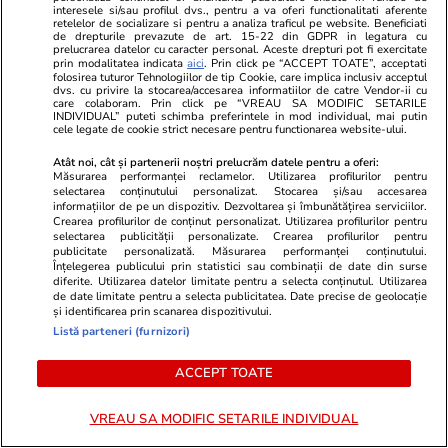
interesele si/sau profilul dvs., pentru a va oferi functionalitati aferente
retelelor de socializare si pentru a analiza traficul pe website. Beneficiati
PARTENERI
de drepturile prevazute de art. 15-22 din GDPR in legatura cu
prelucrarea datelor cu caracter personal. Aceste drepturi pot fi exercitate
prin modalitatea indicata
aici
. Prin click pe “ACCEPT TOATE”, acceptati
folosirea tuturor Tehnologiilor de tip Cookie, care implica inclusiv acceptul
dvs. cu privire la stocarea/accesarea informatiilor de catre Vendor-ii cu
care colaboram. Prin click pe “VREAU SA MODIFIC SETARILE
INDIVIDUAL” puteti schimba preferintele in mod individual, mai putin
cele legate de cookie strict necesare pentru functionarea website-ului.
Atât noi, cât și partenerii noștri prelucrăm datele pentru a oferi:
Măsurarea performanței reclamelor. Utilizarea profilurilor pentru
selectarea conținutului personalizat. Stocarea și/sau accesarea
informațiilor de pe un dispozitiv. Dezvoltarea și îmbunătățirea serviciilor.
Crearea profilurilor de conținut personalizat. Utilizarea profilurilor pentru
selectarea publicității personalizate. Crearea profilurilor pentru
publicitate personalizată. Măsurarea performanței conținutului.
Înțelegerea publicului prin statistici sau combinații de date din surse
diferite. Utilizarea datelor limitate pentru a selecta conținutul. Utilizarea
de date limitate pentru a selecta publicitatea. Date precise de geolocație
Adevarul.ro
Fanatik.ro
și identificarea prin scanarea dispozitivului.
Maia Sandu, după vizita unei
Gigi Becali 
Listă parteneri (furnizori)
delegației talibane la Chișinău:
cu bani! Ges
„Este rușinos că oameni cu funcții
care l-a făc
ACCEPT TOATE
înalte nu se documentează”
fața catedral
VREAU SA MODIFIC SETARILE INDIVIDUAL