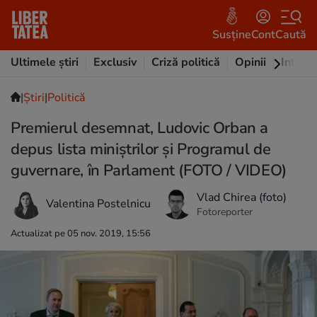
Susține
Cont
Caută
Ultimele știri
Exclusiv
Criză politică
Opinii
Intervi
|
Ştiri
|
Politică
Premierul desemnat, Ludovic Orban a
depus lista miniştrilor şi Programul de
guvernare, în Parlament (FOTO / VIDEO)
Vlad Chirea (foto)
Valentina Postelnicu
Fotoreporter
Actualizat pe 05 nov. 2019, 15:56