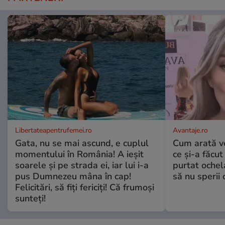
Libertateapentrufemei.ro
Avantaje.ro
Gata, nu se mai ascund, e cuplul
Cum arată v
momentului în România! A ieșit
ce și-a făcut
soarele și pe strada ei, iar lui i-a
purtat ochel
pus Dumnezeu mâna în cap!
să nu sperii c
Felicitări, să fiți fericiți! Că frumoși
sunteți!