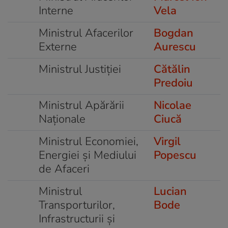
Interne
Vela
Ministrul Afacerilor
Bogdan
Externe
Aurescu
Ministrul Justiției
Cătălin
Predoiu
Ministrul Apărării
Nicolae
Naționale
Ciucă
Ministrul Economiei,
Virgil
Energiei și Mediului
Popescu
de Afaceri
Ministrul
Lucian
Transporturilor,
Bode
Infrastructurii și