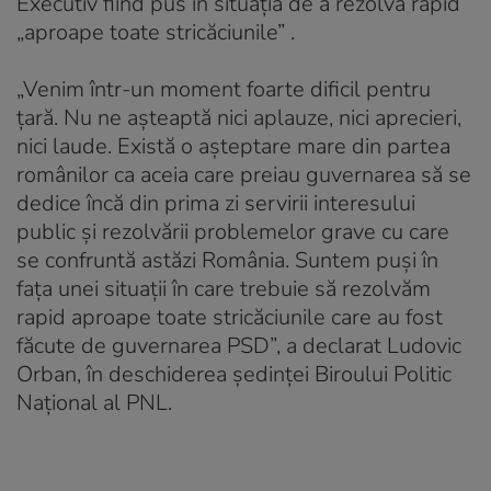
Executiv fiind pus în situaţia de a rezolva rapid
„aproape toate stricăciunile” .
„Venim într-un moment foarte dificil pentru
ţară. Nu ne aşteaptă nici aplauze, nici aprecieri,
nici laude. Există o aşteptare mare din partea
românilor ca aceia care preiau guvernarea să se
dedice încă din prima zi servirii interesului
public şi rezolvării problemelor grave cu care
se confruntă astăzi România. Suntem puşi în
faţa unei situaţii în care trebuie să rezolvăm
rapid aproape toate stricăciunile care au fost
făcute de guvernarea PSD”, a declarat Ludovic
Orban, în deschiderea şedinţei Biroului Politic
Naţional al PNL.