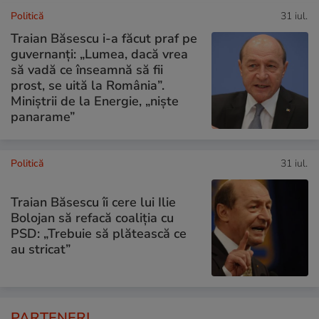
Politică
31 iul.
Traian Băsescu i-a făcut praf pe
guvernanți: „Lumea, dacă vrea
să vadă ce înseamnă să fii
prost, se uită la România”.
Miniștrii de la Energie, „niște
panarame”
Politică
31 iul.
Traian Băsescu îi cere lui Ilie
Bolojan să refacă coaliția cu
PSD: „Trebuie să plătească ce
au stricat”
PARTENERI