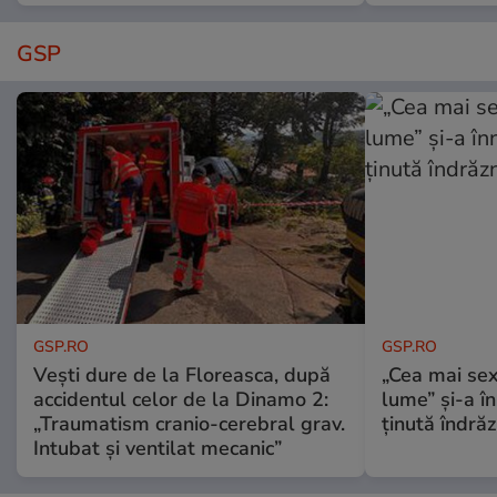
GSP
GSP.RO
GSP.RO
Vești dure de la Floreasca, după
„Cea mai sex
accidentul celor de la Dinamo 2:
lume” și-a în
„Traumatism cranio-cerebral grav.
ținută îndră
Intubat și ventilat mecanic”