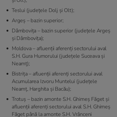
și Olt);
Teslui (județele Dolj și Olt);
Argeș – bazin superior;
Dâmbovița – bazin superior (județele Argeș
și Dâmbovița);
Moldova – afluenții aferenți sectorului aval
S.H. Gura Humorului (județele Suceava și
Neamț);
Bistrița – afluenții aferenți sectorului aval
Acumularea Izvoru Muntelui (județele
Neamț, Harghita și Bacău);
Trotuș – bazin amonte S.H. Ghimeș Făget și
afluenții aferenți sectorului aval S.H. Ghimeș
Făget până la amonte S.H. Vrânceni