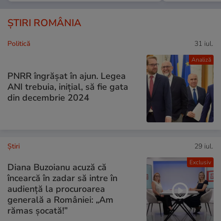
ȘTIRI ROMÂNIA
Politică
31 iul.
Analiză
PNRR îngrășat în ajun. Legea
ANI trebuia, inițial, să fie gata
din decembrie 2024
Ştiri
29 iul.
Exclusiv
Diana Buzoianu acuză că
încearcă în zadar să intre în
audiență la procuroarea
generală a României: „Am
rămas șocată!”