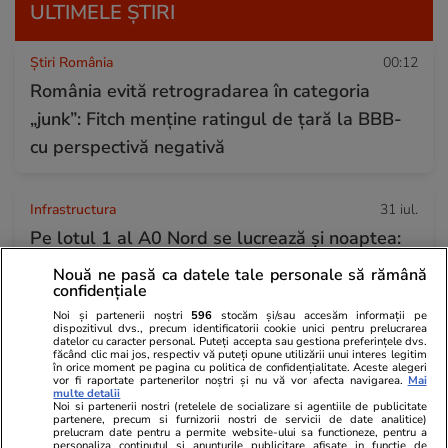
ULTIMELE ȘTIRI
Știri România
00:12
România evită retrogradarea în categoria
„junk”: Fitch menține ratingul de țară la BBB-
cu perspectivă negativă
Infrastructura
31 iul.
Pe lotul 1 al A0 Nord se lucrează și noaptea:
Ultimele grinzi de peste 50 de metri sunt
Nouă ne pasă ca datele tale personale să rămână
confidențiale
montate la pasajul peste calea ferată și DN7
Noi și partenerii noștri
596
stocăm și/sau accesăm informații pe
dispozitivul dvs., precum identificatorii cookie unici pentru prelucrarea
datelor cu caracter personal. Puteți accepta sau gestiona preferințele dvs.
făcând clic mai jos, respectiv vă puteți opune utilizării unui interes legitim
Lifestyle
31 iul.
în orice moment pe pagina cu politica de confidențialitate. Aceste alegeri
vor fi raportate partenerilor noștri și nu vă vor afecta navigarea.
Mai
Un turist a refuzat să plătească 12.000 de
multe detalii
Noi si partenerii nostri (retelele de socializare si agentiile de publicitate
dolari pentru a chema o ambulanță așa că a
partenere, precum si furnizorii nostri de servicii de date analitice)
prelucram date pentru a permite website-ului sa functioneze, pentru a
mers 6 ore cu un băț de trekking înfipt în
personaliza continutul si anunturile publicitare afisate in functie de