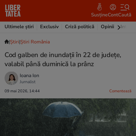
Susține
Cont
Caută
Ultimele știri
Exclusiv
Criză politică
Opinii
Intervi
|
Ştiri
|
Știri România
Cod galben de inundații în 22 de județe,
valabil până duminică la prânz
Ioana Ion
Jurnalist
09 mai 2026, 14:44
Comentează