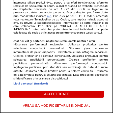
interesele si/sau profilul dvs., pentru a va oferi functionalitati aferente
coastă
retelelor de socializare si pentru a analiza traficul pe website. Beneficiati
de drepturile prevazute de art. 15-22 din GDPR in legatura cu
prelucrarea datelor cu caracter personal. Aceste drepturi pot fi exercitate
prin modalitatea indicata
aici
. Prin click pe “ACCEPT TOATE”, acceptati
folosirea tuturor Tehnologiilor de tip Cookie, care implica inclusiv acceptul
Politică
31 iul.
dvs. cu privire la stocarea/accesarea informatiilor de catre Vendor-ii cu
care colaboram. Prin click pe “VREAU SA MODIFIC SETARILE
Traian Băsescu i-a făcut praf pe guvernanți:
INDIVIDUAL” puteti schimba preferintele in mod individual, mai putin
cele legate de cookie strict necesare pentru functionarea website-ului.
„Lumea, dacă vrea să vadă ce înseamnă să fii
Atât noi, cât și partenerii noștri prelucrăm datele pentru a oferi:
prost, se uită la România”. Miniștrii de la
Măsurarea performanței reclamelor. Utilizarea profilurilor pentru
selectarea conținutului personalizat. Stocarea și/sau accesarea
Energie, „niște panarame”
informațiilor de pe un dispozitiv. Dezvoltarea și îmbunătățirea serviciilor.
Crearea profilurilor de conținut personalizat. Utilizarea profilurilor pentru
selectarea publicității personalizate. Crearea profilurilor pentru
publicitate personalizată. Măsurarea performanței conținutului.
Citește mai multe
Înțelegerea publicului prin statistici sau combinații de date din surse
diferite. Utilizarea datelor limitate pentru a selecta conținutul. Utilizarea
de date limitate pentru a selecta publicitatea. Date precise de geolocație
și identificarea prin scanarea dispozitivului.
TRENDING
Listă parteneri (furnizori)
Bani și Afaceri
31 iul.
ACCEPT TOATE
Ce se schimbă de la 1 august 2026 în
VREAU SA MODIFIC SETARILE INDIVIDUAL
România. Buletinele vechi devin excepție,