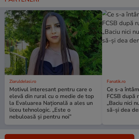
ZiaruldeIasi.ro
Fanatik.ro
Motivul interesant pentru care o
Ce s-a întâm
elevă din rural cu o medie de top
FCSB după r
la Evaluarea Națională a ales un
„Baciu nici n
liceu tehnologic. „Este o
să-și dea dem
nebuloasă și pentru noi”