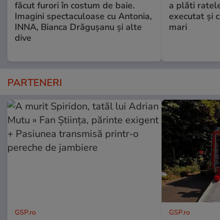
făcut furori în costum de baie.
a plăti ratel
Imagini spectaculoase cu Antonia,
executat şi c
INNA, Bianca Drăgușanu și alte
mari
dive
PARTENERI
GSP.ro
GSP.ro