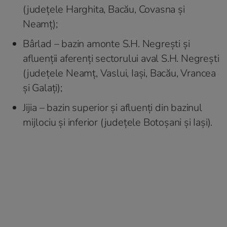
(județele Harghita, Bacău, Covasna și
Neamț);
Bârlad – bazin amonte S.H. Negrești și
afluenții aferenți sectorului aval S.H. Negrești
(județele Neamț, Vaslui, Iași, Bacău, Vrancea
și Galați);
Jijia – bazin superior și afluenți din bazinul
mijlociu și inferior (județele Botoșani și Iași).