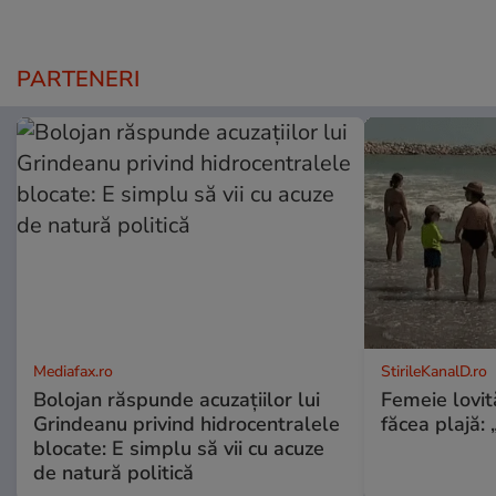
PARTENERI
Mediafax.ro
StirileKanalD.ro
Bolojan răspunde acuzațiilor lui
Femeie lovit
Grindeanu privind hidrocentralele
făcea plajă: „
blocate: E simplu să vii cu acuze
de natură politică