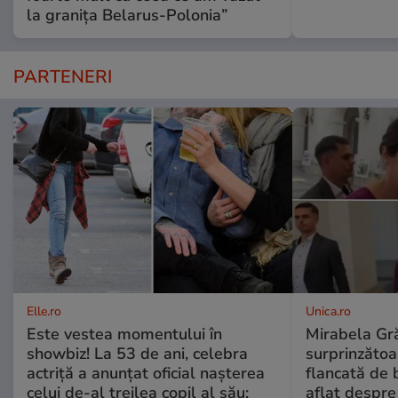
la granița Belarus-Polonia”
PARTENERI
Elle.ro
Unica.ro
Este vestea momentului în
Mirabela Gră
showbiz! La 53 de ani, celebra
surprinzătoar
actriță a anunțat oficial nașterea
flancată de 
celui de-al treilea copil al său:
aflat despre