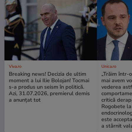
Viva.ro
Unica.ro
Breaking news! Decizia de ultim
„Trăim într-
moment a lui Ilie Bolojan! Tocmai
mai avem vo
s-a produs un seism în politică.
vederea astf
Azi, 31.07.2026, premierul demis
comportamen
a anunțat tot
critică derap
Rogobete la
endocrinolog
este accepta
a stârnit valu