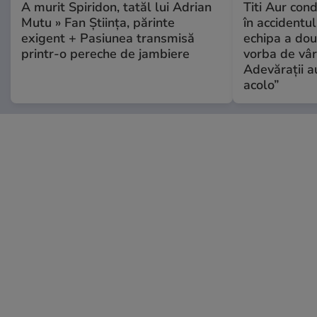
A murit Spiridon, tatăl lui Adrian
Titi Aur con
Mutu » Fan Știința, părinte
în accidentul
exigent + Pasiunea transmisă
echipa a dou
printr-o pereche de jambiere
vorba de vâr
Adevărații a
acolo”