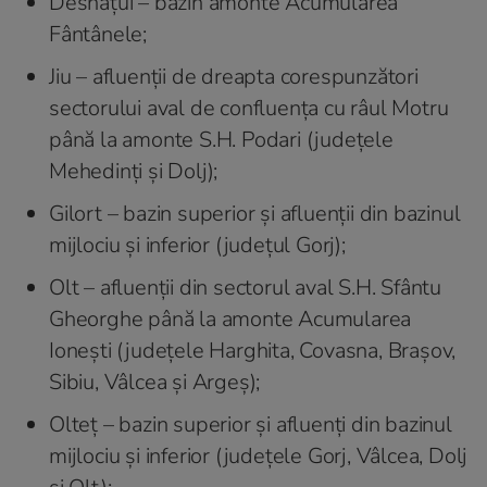
Desnățui – bazin amonte Acumularea
Fântânele;
Jiu – afluenții de dreapta corespunzători
sectorului aval de confluența cu râul Motru
până la amonte S.H. Podari (județele
Mehedinți și Dolj);
Gilort – bazin superior și afluenții din bazinul
mijlociu și inferior (județul Gorj);
Olt – afluenții din sectorul aval S.H. Sfântu
Gheorghe până la amonte Acumularea
Ionești (județele Harghita, Covasna, Brașov,
Sibiu, Vâlcea și Argeș);
Olteț – bazin superior și afluenți din bazinul
mijlociu și inferior (județele Gorj, Vâlcea, Dolj