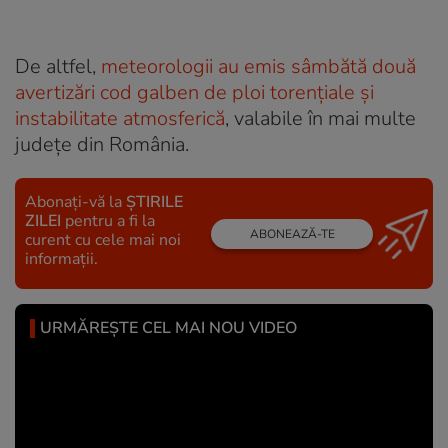
De altfel,
meteorologii au emis sâmbătă două
avertizări cod galben de ploi torenţiale şi
instabilitate atmosferică
, valabile în mai multe
judeţe din România.
Abonați-vă la
ȘTIRILE
ZILEI
pentru a fi la
ABONEAZĂ-TE
curent cu cele mai noi
informații.
URMĂREȘTE CEL MAI NOU VIDEO