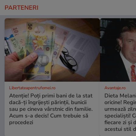
PARTENERI
Libertateapentrufemei.ro
Avantaje.ro
Atenție! Poți primi bani de la stat
Dieta Melan
dacă-ți îngrijești părinții, bunicii
oricine! Regi
sau pe cineva vârstnic din familie.
urmează zilni
Acum s-a decis! Cum trebuie să
specialiști! 
procedezi
fiecare zi și 
acestui stil 