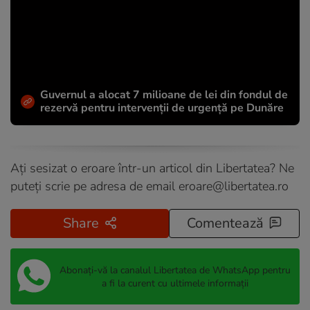
Guvernul a alocat 7 milioane de lei din fondul de
rezervă pentru intervenții de urgență pe Dunăre
Ați sesizat o eroare într-un articol din Libertatea? Ne
puteți scrie pe adresa de email
eroare@libertatea.ro
Share
Comentează
Abonați-vă la canalul Libertatea de WhatsApp pentru
a fi la curent cu ultimele informații